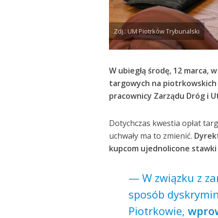
Zdj.: UM Piotrków Trybunalski
W ubiegłą środę, 12 marca, w
targowych na piotrkowskich 
pracownicy Zarządu Dróg i U
Dotychczas kwestia opłat targ
uchwały ma to zmienić.
Dyrek
kupcom ujednolicone stawki 
— W związku z za
sposób dyskrymin
Piotrkowie,
wprow