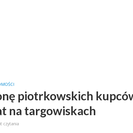
OMOŚCI
onę piotrkowskich kupcó
at na targowiskach
t czytania