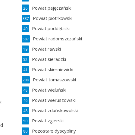
Powiat pajęczański
26
Powiat piotrkowski
337
Powiat poddębicki
40
Powiat radomszczański
587
Powiat rawski
19
Powiat sieradzki
52
Powiat skierniewicki
41
Powiat tomaszowski
209
Powiat wieluński
48
Powiat wieruszowski
46
ż
o
Powiat zduńskowolski
48
Powiat zgierski
50
od
Pozostałe dyscypliny
80