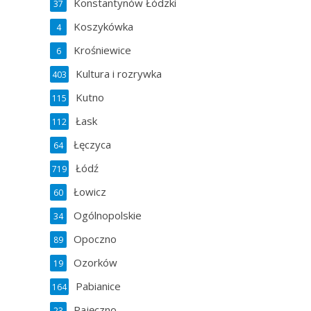
Konstantynów Łódzki
37
.
Koszykówka
4
Krośniewice
6
Kultura i rozrywka
403
Kutno
115
Łask
112
Łęczyca
64
Łódź
719
Łowicz
60
Ogólnopolskie
34
Opoczno
89
Ozorków
19
Pabianice
164
Pajęczno
23