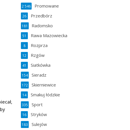
Promowane
2 546
Przedbórz
26
Radomsko
181
Rawa Mazowiecka
51
Rozprza
8
Rzgów
12
Siatkówka
41
Sieradz
154
Skierniewice
172
Smakuj łódzkie
14
iecał,
Sport
335
aby
Stryków
16
Sulejów
183