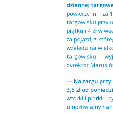
dziennej targowe
powierzchni i za 1
targowisku przy u
piątku i 4 zł w 
za pojazd, z któr
względu na wielk
targowisku
—
wyj
dyrektor Marusiń
—
Na targu przy
3,5 zł od poniedz
wtorki i piątki – 
umożliwiamy hand