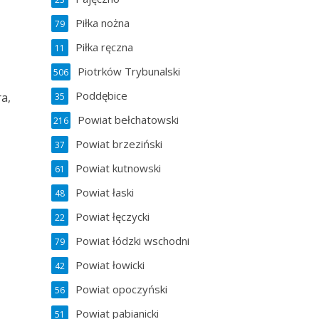
Piłka nożna
79
Piłka ręczna
11
Piotrków Trybunalski
506
Poddębice
a,
35
Powiat bełchatowski
216
Powiat brzeziński
37
Powiat kutnowski
61
Powiat łaski
48
Powiat łęczycki
22
Powiat łódzki wschodni
79
Powiat łowicki
42
Powiat opoczyński
56
Powiat pabianicki
51