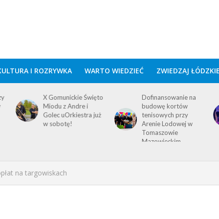
KULTURA I ROZRYWKA
WARTO WIEDZIEĆ
ZWIEDZAJ ŁÓDZKI
zy
X Gomunickie Święto
Dofinansowanie na
w
Miodu z Andre i
budowę kortów
Golec uOrkiestra już
tenisowych przy
w sobotę!
Arenie Lodowej w
Tomaszowie
Mazowieckim
płat na targowiskach