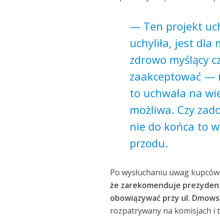
— Ten projekt uc
uchyliła, jest dla
zdrowo myślący c
zaakceptować —
to uchwała na wie
możliwa. Czy zad
nie do końca to w
przodu.
Po wysłuchaniu uwag kupców i
że zarekomenduje prezydento
obowiązywać przy ul. Dmowsk
rozpatrywany na komisjach i tr