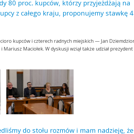
y 80 proc. kupców, którzy przyjeżdżają na
upcy z całego kraju, proponujemy stawkę 4
ęcioro kupców i czterech radnych miejskich — Jan Dziemdzior
 i Mariusz Maciołek. W dyskusji wziął także udział prezydent
dliśmy do stołu rozmów i mam nadzieję, że