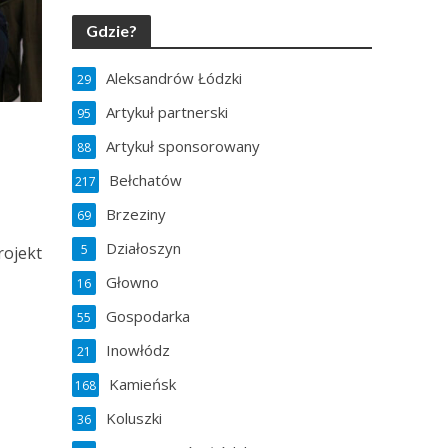
Gdzie?
Aleksandrów Łódzki
29
Artykuł partnerski
95
Artykuł sponsorowany
88
Bełchatów
217
Brzeziny
69
Działoszyn
5
rojekt
Głowno
16
Gospodarka
55
Inowłódz
21
Kamieńsk
168
Koluszki
36