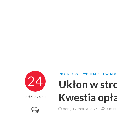
PIOTRKÓW TRYBUNALSKI
•
WIAD
Ukłon w str
Kwestia opł
lodzkie24.eu
pon., 17 marca 2025
3 minu