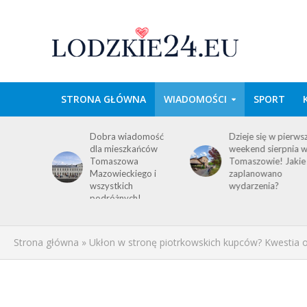
STRONA GŁÓWNA
WIADOMOŚCI
SPORT
wa w
Dobra wiadomość
Dzieje się w pierws
e
dla mieszkańców
weekend sierpnia 
im
Tomaszowa
Tomaszowie! Jakie
 środku
Mazowieckiego i
zaplanowano
y!
wszystkich
wydarzenia?
ACJA
podróżnych!
Strona główna
»
Ukłon w stronę piotrkowskich kupców? Kwestia o