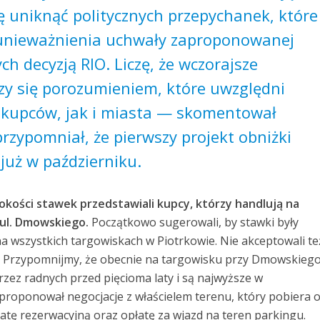
ę uniknąć politycznych przepychanek, które
unieważnienia uchwały zaproponowanej
ch decyzją RIO. Liczę, że wczorajsze
zy się porozumieniem, które uwzględni
 kupców, jak i miasta — skomentował
przypomniał, że pierwszy projekt obniżki
 już w październiku.
okości stawek przedstawiali kupcy, którzy handlują na
ul. Dmowskiego.
Początkowo sugerowali, by stawki były
 wszystkich targowiskach w Piotrkowie. Nie akceptowali te
. Przypomnijmy, że obecnie na targowisku przy Dmowskieg
zez radnych przed pięcioma laty i są najwyższe w
 proponował negocjacje z właścielem terenu, który pobiera 
atę rezerwacyjną oraz opłatę za wjazd na teren parkingu.