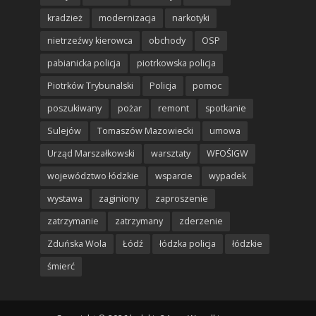
kradzież
modernizacja
narkotyki
nietrzeźwy kierowca
obchody
OSP
pabianicka policja
piotrkowska policja
Piotrków Trybunalski
Policja
pomoc
poszukiwany
pożar
remont
spotkanie
Sulejów
Tomaszów Mazowiecki
umowa
Urząd Marszałkowski
warsztaty
WFOŚIGW
województwo łódzkie
wsparcie
wypadek
wystawa
zaginiony
zaproszenie
zatrzymanie
zatrzymany
zderzenie
Zduńska Wola
Łódź
łódzka policja
łódzkie
śmierć