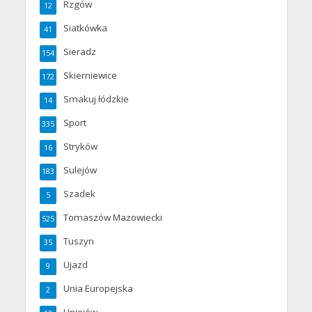
Rzgów
12
Siatkówka
41
Sieradz
154
Skierniewice
172
Smakuj łódzkie
14
Sport
335
Stryków
16
Sulejów
183
Szadek
5
Tomaszów Mazowiecki
525
Tuszyn
35
Ujazd
9
Unia Europejska
2