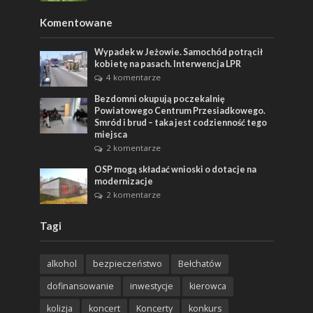
Komentowane
Wypadek w Jeżowie. Samochód potrącił
kobietę na pasach. Interwencja LPR
4 komentarze
Bezdomni okupują poczekalnię
Powiatowego Centrum Przesiadkowego.
Smród i brud – taka jest codzienność tego
miejsca
2 komentarze
OSP mogą składać wnioski o dotacje na
modernizacje
2 komentarze
Tagi
alkohol
bezpieczeństwo
Bełchatów
dofinansowanie
inwestycje
kierowca
kolizja
koncert
Koncerty
konkurs