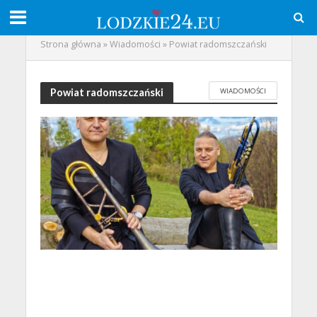
Strona główna
»
Wiadomości
»
Powiat radomszczański
WIADOMOŚCI
Powiat radomszczański