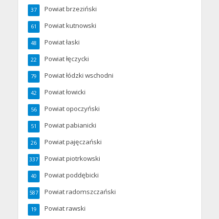
Powiat brzeziński
37
Powiat kutnowski
61
Powiat łaski
48
Powiat łęczycki
22
Powiat łódzki wschodni
79
Powiat łowicki
42
Powiat opoczyński
56
Powiat pabianicki
51
Powiat pajęczański
26
Powiat piotrkowski
337
Powiat poddębicki
40
Powiat radomszczański
587
Powiat rawski
19