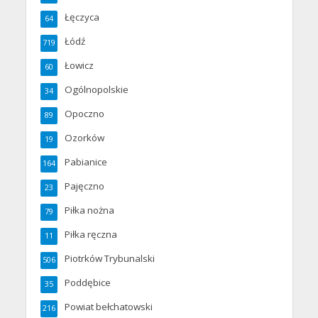
Łęczyca
64
Łódź
719
Łowicz
60
Ogólnopolskie
34
Opoczno
89
Ozorków
19
Pabianice
164
Pajęczno
23
Piłka nożna
79
Piłka ręczna
11
Piotrków Trybunalski
506
Poddębice
35
Powiat bełchatowski
216