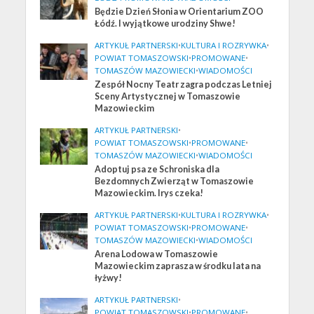
Będzie Dzień Słonia w Orientarium ZOO
Łódź. I wyjątkowe urodziny Shwe!
ARTYKUŁ PARTNERSKI
•
KULTURA I ROZRYWKA
•
POWIAT TOMASZOWSKI
•
PROMOWANE
•
TOMASZÓW MAZOWIECKI
•
WIADOMOŚCI
Zespół Nocny Teatr zagra podczas Letniej
Sceny Artystycznej w Tomaszowie
Mazowieckim
ARTYKUŁ PARTNERSKI
•
POWIAT TOMASZOWSKI
•
PROMOWANE
•
TOMASZÓW MAZOWIECKI
•
WIADOMOŚCI
Adoptuj psa ze Schroniska dla
Bezdomnych Zwierząt w Tomaszowie
Mazowieckim. Irys czeka!
ARTYKUŁ PARTNERSKI
•
KULTURA I ROZRYWKA
•
POWIAT TOMASZOWSKI
•
PROMOWANE
•
TOMASZÓW MAZOWIECKI
•
WIADOMOŚCI
Arena Lodowa w Tomaszowie
Mazowieckim zaprasza w środku lata na
łyżwy!
ARTYKUŁ PARTNERSKI
•
POWIAT TOMASZOWSKI
•
PROMOWANE
•