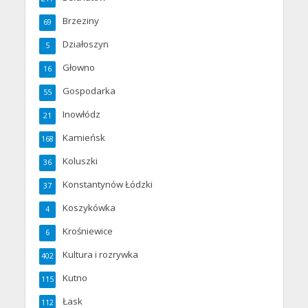
Brzeziny
69
Działoszyn
5
Głowno
16
Gospodarka
55
Inowłódz
21
Kamieńsk
168
Koluszki
36
Konstantynów Łódzki
37
Koszykówka
4
Krośniewice
6
Kultura i rozrywka
402
Kutno
115
Łask
112