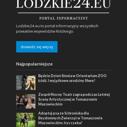
Lodzkie24.eu to portal informacyjny wszystkich
powiatów województw łódzkiego.
dowiedz się więcej
Najpopularniejsze
Będzie Dzień Słonia w Orientarium ZOO
Łódź. I wyjątkowe urodziny Shwe!
Zespół Nocny Teatr zagra podczas Letniej
Sceny Artystycznej w Tomaszowie
Mazowieckim
Adoptuj psa ze Schroniska dla
Bezdomnych Zwierząt w Tomaszowie
Mazowieckim. Irys czeka!