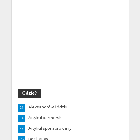
Gdzie?
Aleksandrów Łódzki
29
Artykuł partnerski
94
Artykuł sponsorowany
88
Bełchatów
217