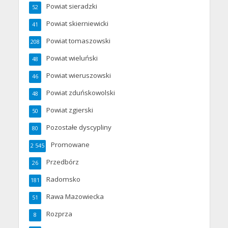
Powiat sieradzki
52
Powiat skierniewicki
41
Powiat tomaszowski
208
Powiat wieluński
48
Powiat wieruszowski
46
Powiat zduńskowolski
48
Powiat zgierski
50
Pozostałe dyscypliny
80
Promowane
2 545
Przedbórz
26
Radomsko
181
Rawa Mazowiecka
51
Rozprza
8