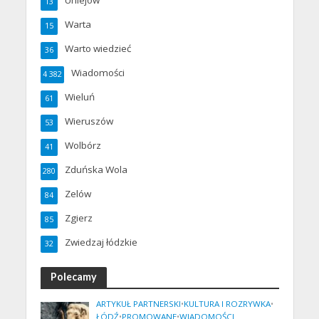
Uniejów
13
Warta
15
Warto wiedzieć
36
Wiadomości
4 382
Wieluń
61
Wieruszów
53
Wolbórz
41
Zduńska Wola
280
Zelów
84
Zgierz
85
Zwiedzaj łódzkie
32
Polecamy
ARTYKUŁ PARTNERSKI
•
KULTURA I ROZRYWKA
•
ŁÓDŹ
•
PROMOWANE
•
WIADOMOŚCI