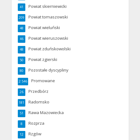
Powiat skierniewicki
41
Powiat tomaszowski
209
Powiat wieluński
48
Powiat wieruszowski
46
Powiat zduńskowolski
48
Powiat zgierski
50
Pozostałe dyscypliny
80
Promowane
2 546
Przedbórz
26
Radomsko
181
Rawa Mazowiecka
51
Rozprza
8
Rzgów
12