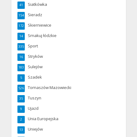
Siatkówka
41
Sieradz
154
Skierniewice
172
Smakuj łódzkie
14
Sport
335
Stryków
16
Sulejów
183
Szadek
5
Tomaszów Mazowiecki
526
Tuszyn
35
Ujazd
9
Unia Europejska
2
Uniejów
13