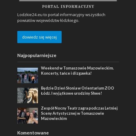
Lodzkie24.eu to portal informacyjny wszystkich
powiatów województw łódzkiego.
dowiedz się więcej
Najpopularniejsze
Weekend w Tomaszowie Mazowieckim.
Koncerty, tańce i ślizgawka!
Będzie Dzień Słonia w Orientarium ZOO
Łódź. I wyjątkowe urodziny Shwe!
Zespół Nocny Teatr zagra podczas Letniej
Sceny Artystycznej w Tomaszowie
Mazowieckim
Komentowane