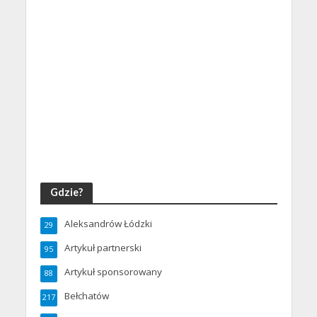
Gdzie?
Aleksandrów Łódzki
29
Artykuł partnerski
95
Artykuł sponsorowany
88
Bełchatów
217