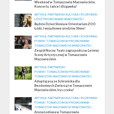
Weekend w Tomaszowie Mazowieckim.
Koncerty, tańce i ślizgawka!
ARTYKUŁ PARTNERSKI
•
KULTURA I ROZRYWKA
•
ŁÓDŹ
•
PROMOWANE
•
WIADOMOŚCI
Będzie Dzień Słonia w Orientarium ZOO
Łódź. I wyjątkowe urodziny Shwe!
ARTYKUŁ PARTNERSKI
•
KULTURA I ROZRYWKA
•
POWIAT TOMASZOWSKI
•
PROMOWANE
•
TOMASZÓW MAZOWIECKI
•
WIADOMOŚCI
Zespół Nocny Teatr zagra podczas Letniej
Sceny Artystycznej w Tomaszowie
Mazowieckim
ARTYKUŁ PARTNERSKI
•
POWIAT TOMASZOWSKI
•
PROMOWANE
•
TOMASZÓW MAZOWIECKI
•
WIADOMOŚCI
Adoptuj psa ze Schroniska dla
Bezdomnych Zwierząt w Tomaszowie
Mazowieckim. Irys czeka!
ARTYKUŁ PARTNERSKI
•
KULTURA I ROZRYWKA
•
POWIAT TOMASZOWSKI
•
PROMOWANE
•
TOMASZÓW MAZOWIECKI
•
WIADOMOŚCI
Arena Lodowa w Tomaszowie