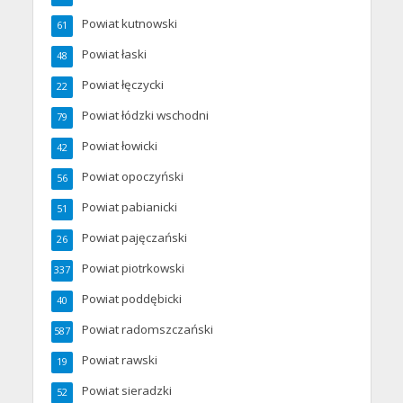
Powiat kutnowski
61
Powiat łaski
48
Powiat łęczycki
22
Powiat łódzki wschodni
79
Powiat łowicki
42
Powiat opoczyński
56
Powiat pabianicki
51
Powiat pajęczański
26
Powiat piotrkowski
337
Powiat poddębicki
40
Powiat radomszczański
587
Powiat rawski
19
Powiat sieradzki
52