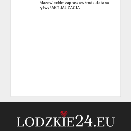
Mazowieckim zaprasza w środku lata na
łyżwy! AKTUALIZACJA