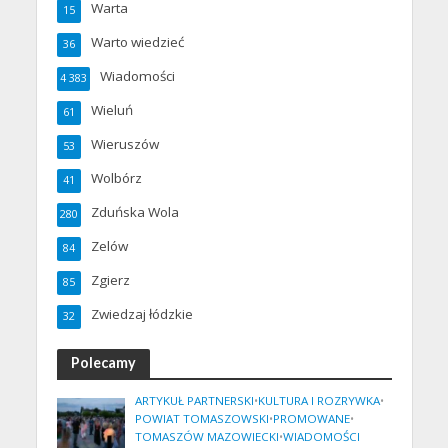
Warta
15
Warto wiedzieć
36
Wiadomości
4 383
Wieluń
61
Wieruszów
53
Wolbórz
41
Zduńska Wola
280
Zelów
84
Zgierz
85
Zwiedzaj łódzkie
32
Polecamy
ARTYKUŁ PARTNERSKI
•
KULTURA I ROZRYWKA
•
POWIAT TOMASZOWSKI
•
PROMOWANE
•
TOMASZÓW MAZOWIECKI
•
WIADOMOŚCI