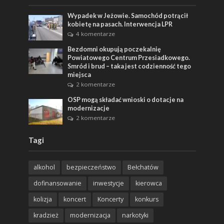
Wypadek w Jeżowie. Samochód potrącił
kobietę na pasach. Interwencja LPR
4 komentarze
Bezdomni okupują poczekalnię
Powiatowego Centrum Przesiadkowego.
Smród i brud – taka jest codzienność tego
miejsca
2 komentarze
OSP mogą składać wnioski o dotacje na
modernizacje
2 komentarze
Tagi
alkohol
bezpieczeństwo
Bełchatów
dofinansowanie
inwestycje
kierowca
kolizja
koncert
Koncerty
konkurs
kradzież
modernizacja
narkotyki