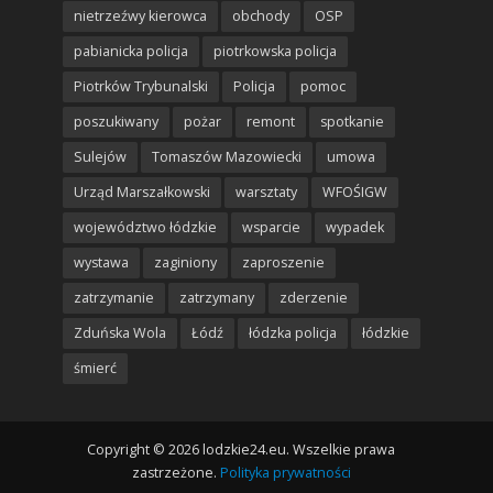
nietrzeźwy kierowca
obchody
OSP
pabianicka policja
piotrkowska policja
Piotrków Trybunalski
Policja
pomoc
poszukiwany
pożar
remont
spotkanie
Sulejów
Tomaszów Mazowiecki
umowa
Urząd Marszałkowski
warsztaty
WFOŚIGW
województwo łódzkie
wsparcie
wypadek
wystawa
zaginiony
zaproszenie
zatrzymanie
zatrzymany
zderzenie
Zduńska Wola
Łódź
łódzka policja
łódzkie
śmierć
Copyright © 2026 lodzkie24.eu. Wszelkie prawa
zastrzeżone.
Polityka prywatności