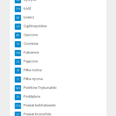
64
Łódź
719
Łowicz
60
Ogólnopolskie
34
Opoczno
89
Ozorków
19
Pabianice
164
Pajęczno
23
Piłka nożna
79
Piłka ręczna
11
Piotrków Trybunalski
506
Poddębice
35
Powiat bełchatowski
216
Powiat brzeziński
37