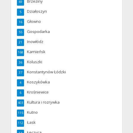
Brzeziny
69
Działoszyn
5
Głowno
16
Gospodarka
55
Inowłódz
21
Kamieńsk
168
Koluszki
36
Konstantynów Łódzki
37
Koszykówka
4
Krośniewice
6
Kultura i rozrywka
403
Kutno
115
Łask
112
Łęczyca