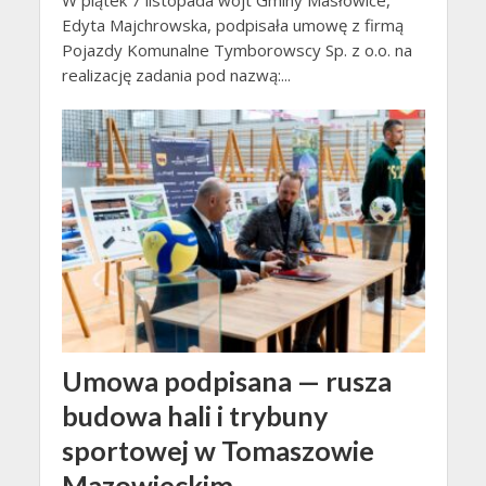
W piątek 7 listopada wójt Gminy Masłowice,
Edyta Majchrowska, podpisała umowę z firmą
Pojazdy Komunalne Tymborowscy Sp. z o.o. na
realizację zadania pod nazwą:...
Umowa podpisana — rusza
budowa hali i trybuny
sportowej w Tomaszowie
Mazowieckim