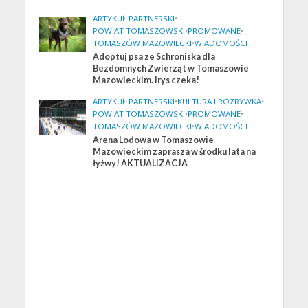
ARTYKUŁ PARTNERSKI
•
POWIAT TOMASZOWSKI
•
PROMOWANE
•
TOMASZÓW MAZOWIECKI
•
WIADOMOŚCI
Adoptuj psa ze Schroniska dla
Bezdomnych Zwierząt w Tomaszowie
Mazowieckim. Irys czeka!
ARTYKUŁ PARTNERSKI
•
KULTURA I ROZRYWKA
•
POWIAT TOMASZOWSKI
•
PROMOWANE
•
TOMASZÓW MAZOWIECKI
•
WIADOMOŚCI
Arena Lodowa w Tomaszowie
Mazowieckim zaprasza w środku lata na
łyżwy! AKTUALIZACJA