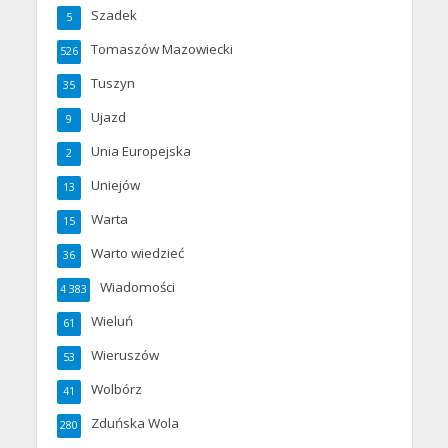
Szadek
5
Tomaszów Mazowiecki
526
Tuszyn
35
Ujazd
9
Unia Europejska
2
Uniejów
13
Warta
15
Warto wiedzieć
36
Wiadomości
4 383
Wieluń
61
Wieruszów
53
Wolbórz
41
Zduńska Wola
280