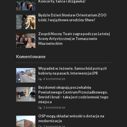
Koncerty, tańce i ślizgawka!
Będzie Dzień Słonia w Orientarium ZOO
Łódź. I wyjątkowe urodziny Shwe!
Zespół Nocny Teatr zagra podczas Letniej
Sceny Artystycznej w Tomaszowie
Mazowieckim
Komentowane
Wypadek w Jeżowie. Samochód potrącił
kobietę na pasach. Interwencja LPR
4 komentarze
Bezdomni okupują poczekalnię
Powiatowego Centrum Przesiadkowego.
Smród i brud – taka jest codzienność tego
miejsca
2 komentarze
OSP mogą składać wnioski o dotacje na
modernizacje
2 komentarze