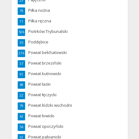
23
Piłka nożna
79
Piłka ręczna
11
Piotrków Trybunalski
506
Poddębice
35
Powiat bełchatowski
216
Powiat brzeziński
37
Powiat kutnowski
61
Powiat łaski
48
Powiat łęczycki
22
Powiat łódzki wschodni
79
Powiat łowicki
42
Powiat opoczyński
56
Powiat pabianicki
51