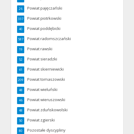
Powiat pajęczański
26
Powiat piotrkowski
337
Powiat poddębicki
40
Powiat radomszczański
587
Powiat rawski
19
Powiat sieradzki
52
Powiat skierniewicki
41
Powiat tomaszowski
209
Powiat wieluński
48
Powiat wieruszowski
46
Powiat zduńskowolski
48
Powiat zgierski
50
Pozostałe dyscypliny
80