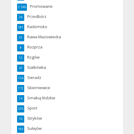
Promowane
2 546
Przedbórz
26
Radomsko
181
Rawa Mazowiecka
51
Rozprza
8
Rzgów
12
Siatkówka
41
Sieradz
154
Skierniewice
172
Smakuj łódzkie
14
Sport
335
Stryków
16
Sulejów
183