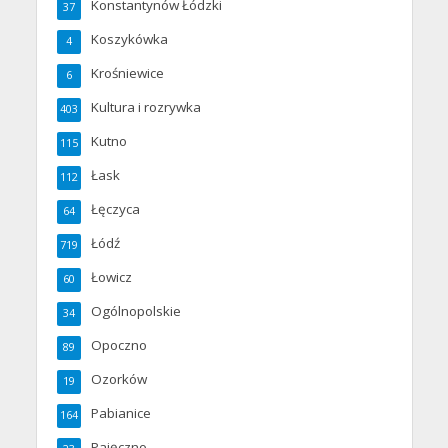
Konstantynów Łódzki
37
Koszykówka
4
Krośniewice
6
Kultura i rozrywka
403
Kutno
115
Łask
112
Łęczyca
64
Łódź
719
Łowicz
60
Ogólnopolskie
34
Opoczno
89
Ozorków
19
Pabianice
164
Pajęczno