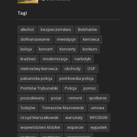
Tagi
alkohol
bezpieczeństwo
Bełchatów
dofinansowanie
inwestycje
kierowca
kolizja
koncert
Koncerty
konkurs
kradzież
modernizacja
narkotyki
nietrzeźwy kierowca
obchody
OSP
pabianicka policja
piotrkowska policja
Piotrków Trybunalski
Policja
pomoc
poszukiwany
pożar
remont
spotkanie
Sulejów
Tomaszów Mazowiecki
umowa
Urząd Marszałkowski
warsztaty
WFOŚIGW
województwo łódzkie
wsparcie
wypadek