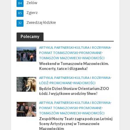
Zelów
84
Zgierz
85
Zwiedzaj łódzkie
32
Polecamy
ARTYKUŁ PARTNERSKI
•
KULTURA I ROZRYWKA
•
POWIAT TOMASZOWSKI
•
PROMOWANE
•
TOMASZÓW MAZOWIECKI
•
WIADOMOŚCI
Weekend w Tomaszowie Mazowieckim.
Koncerty, tańce i ślizgawka!
ARTYKUŁ PARTNERSKI
•
KULTURA I ROZRYWKA
•
ŁÓDŹ
•
PROMOWANE
•
WIADOMOŚCI
Będzie Dzień Słonia w Orientarium ZOO
Łódź. I wyjątkowe urodziny Shwe!
ARTYKUŁ PARTNERSKI
•
KULTURA I ROZRYWKA
•
POWIAT TOMASZOWSKI
•
PROMOWANE
•
TOMASZÓW MAZOWIECKI
•
WIADOMOŚCI
Zespół Nocny Teatr zagra podczas Letniej
Sceny Artystycznej w Tomaszowie
Mazowieckim