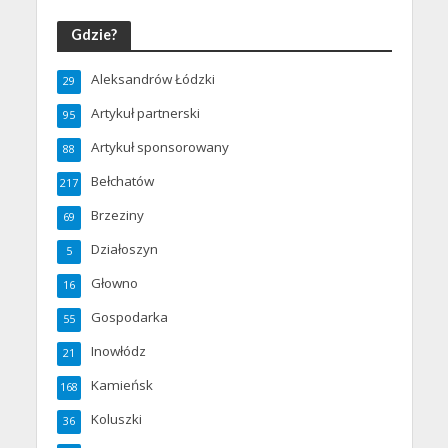
Gdzie?
Aleksandrów Łódzki
29
Artykuł partnerski
95
Artykuł sponsorowany
88
Bełchatów
217
Brzeziny
69
Działoszyn
5
Głowno
16
Gospodarka
55
Inowłódz
21
Kamieńsk
168
Koluszki
36