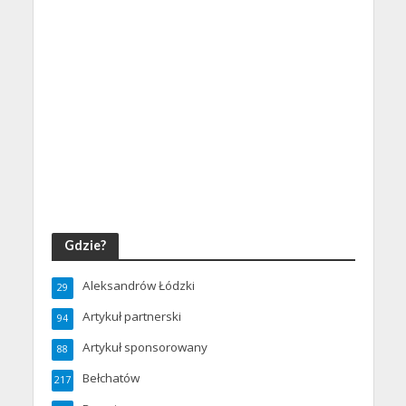
Gdzie?
Aleksandrów Łódzki
29
Artykuł partnerski
94
Artykuł sponsorowany
88
Bełchatów
217