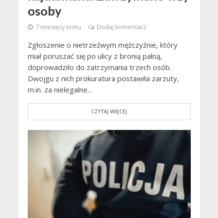
osoby
7 miesięcy temu
Dodaj komentarz
Zgłoszenie o nietrzeźwym mężczyźnie, który
miał poruszać się po ulicy z bronią palną,
doprowadziło do zatrzymania trzech osób.
Dwojgu z nich prokuratura postawiła zarzuty,
m.in. za nielegalne...
CZYTAJ WIĘCEJ