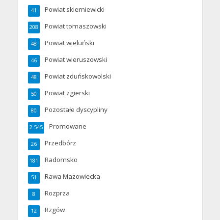
Powiat skierniewicki
41
Powiat tomaszowski
208
Powiat wieluński
48
Powiat wieruszowski
46
Powiat zduńskowolski
48
Powiat zgierski
50
Pozostałe dyscypliny
80
Promowane
2 545
Przedbórz
26
Radomsko
181
Rawa Mazowiecka
51
Rozprza
8
Rzgów
12