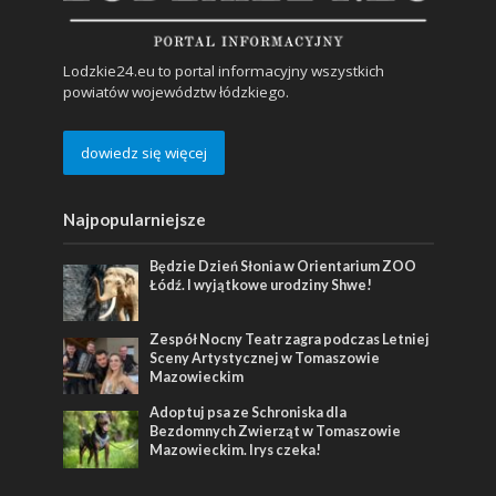
Lodzkie24.eu to portal informacyjny wszystkich
powiatów województw łódzkiego.
dowiedz się więcej
Najpopularniejsze
Będzie Dzień Słonia w Orientarium ZOO
Łódź. I wyjątkowe urodziny Shwe!
Zespół Nocny Teatr zagra podczas Letniej
Sceny Artystycznej w Tomaszowie
Mazowieckim
Adoptuj psa ze Schroniska dla
Bezdomnych Zwierząt w Tomaszowie
Mazowieckim. Irys czeka!