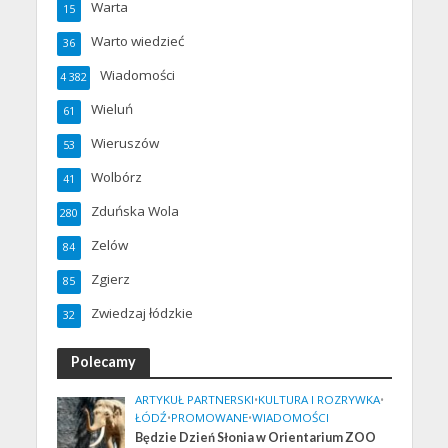
Warta
15
Warto wiedzieć
36
Wiadomości
4 382
Wieluń
61
Wieruszów
53
Wolbórz
41
Zduńska Wola
280
Zelów
84
Zgierz
85
Zwiedzaj łódzkie
32
Polecamy
ARTYKUŁ PARTNERSKI
•
KULTURA I ROZRYWKA
•
ŁÓDŹ
•
PROMOWANE
•
WIADOMOŚCI
Będzie Dzień Słonia w Orientarium ZOO