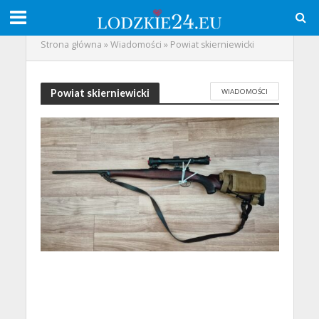
Strona główna
»
Wiadomości
»
Powiat skierniewicki
WIADOMOŚCI
Powiat skierniewicki