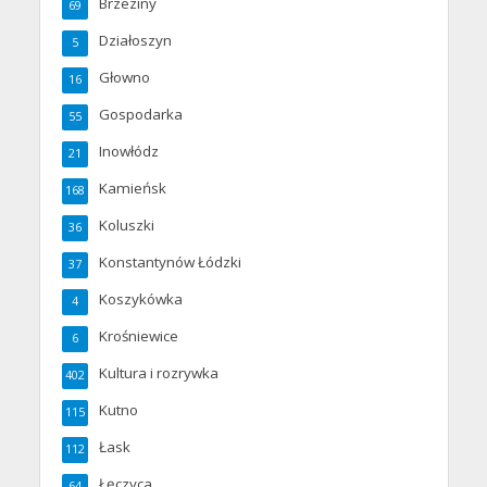
Brzeziny
69
Działoszyn
5
Głowno
16
Gospodarka
55
Inowłódz
21
Kamieńsk
168
Koluszki
36
Konstantynów Łódzki
37
Koszykówka
4
Krośniewice
6
Kultura i rozrywka
402
Kutno
115
Łask
112
Łęczyca
64