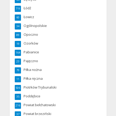
Łódź
719
Łowicz
60
Ogólnopolskie
34
Opoczno
89
Ozorków
19
Pabianice
164
Pajęczno
23
Piłka nożna
79
Piłka ręczna
11
Piotrków Trybunalski
506
Poddębice
35
Powiat bełchatowski
216
Powiat brzeziński
37