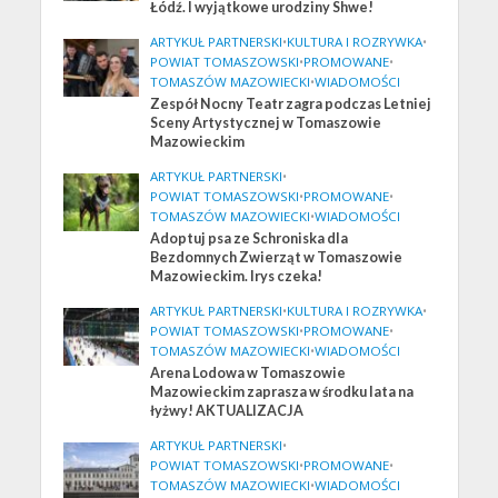
Łódź. I wyjątkowe urodziny Shwe!
ARTYKUŁ PARTNERSKI
•
KULTURA I ROZRYWKA
•
POWIAT TOMASZOWSKI
•
PROMOWANE
•
TOMASZÓW MAZOWIECKI
•
WIADOMOŚCI
Zespół Nocny Teatr zagra podczas Letniej
Sceny Artystycznej w Tomaszowie
Mazowieckim
ARTYKUŁ PARTNERSKI
•
POWIAT TOMASZOWSKI
•
PROMOWANE
•
TOMASZÓW MAZOWIECKI
•
WIADOMOŚCI
Adoptuj psa ze Schroniska dla
Bezdomnych Zwierząt w Tomaszowie
Mazowieckim. Irys czeka!
ARTYKUŁ PARTNERSKI
•
KULTURA I ROZRYWKA
•
POWIAT TOMASZOWSKI
•
PROMOWANE
•
TOMASZÓW MAZOWIECKI
•
WIADOMOŚCI
Arena Lodowa w Tomaszowie
Mazowieckim zaprasza w środku lata na
łyżwy! AKTUALIZACJA
ARTYKUŁ PARTNERSKI
•
POWIAT TOMASZOWSKI
•
PROMOWANE
•
TOMASZÓW MAZOWIECKI
•
WIADOMOŚCI