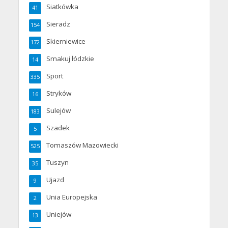
Siatkówka
41
Sieradz
154
Skierniewice
172
Smakuj łódzkie
14
Sport
335
Stryków
16
Sulejów
183
Szadek
5
Tomaszów Mazowiecki
525
Tuszyn
35
Ujazd
9
Unia Europejska
2
Uniejów
13