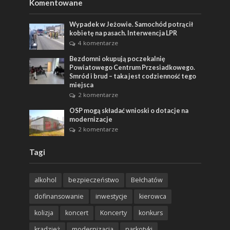
Komentowane
Wypadek w Jeżowie. Samochód potrącił
kobietę na pasach. Interwencja LPR
4 komentarze
Bezdomni okupują poczekalnię
Powiatowego Centrum Przesiadkowego.
Smród i brud – taka jest codzienność tego
miejsca
2 komentarze
OSP mogą składać wnioski o dotacje na
modernizacje
2 komentarze
Tagi
alkohol
bezpieczeństwo
Bełchatów
dofinansowanie
inwestycje
kierowca
kolizja
koncert
Koncerty
konkurs
kradzież
modernizacja
narkotyki