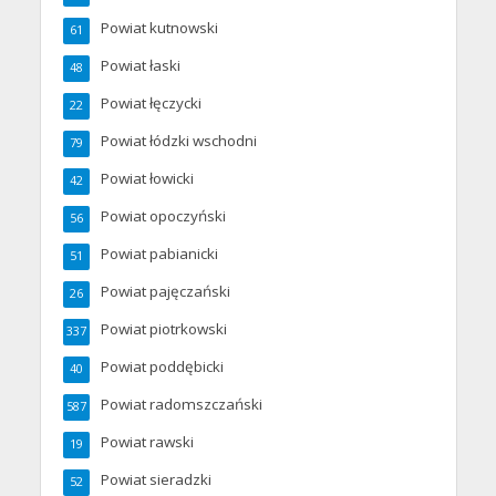
Powiat kutnowski
61
Powiat łaski
48
Powiat łęczycki
22
Powiat łódzki wschodni
79
Powiat łowicki
42
Powiat opoczyński
56
Powiat pabianicki
51
Powiat pajęczański
26
Powiat piotrkowski
337
Powiat poddębicki
40
Powiat radomszczański
587
Powiat rawski
19
Powiat sieradzki
52