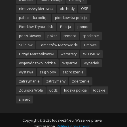
nietrzeźwy kierowca
obchody
OSP
pabianicka policja
piotrkowska policja
Piotrków Trybunalski
Policja
pomoc
poszukiwany
pożar
remont
spotkanie
Sulejów
Tomaszów Mazowiecki
umowa
Urząd Marszałkowski
warsztaty
WFOŚIGW
województwo łódzkie
wsparcie
wypadek
wystawa
zaginiony
zaproszenie
zatrzymanie
zatrzymany
zderzenie
Zduńska Wola
Łódź
łódzka policja
łódzkie
śmierć
Copyright © 2026 lodzkie24.eu. Wszelkie prawa
zastrzeżone.
Polityka prywatności