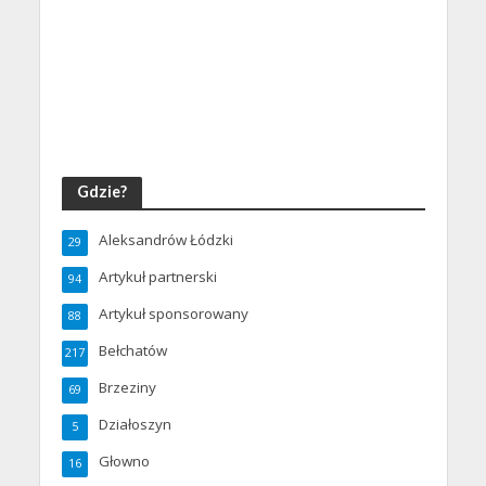
Gdzie?
Aleksandrów Łódzki
29
Artykuł partnerski
94
Artykuł sponsorowany
88
Bełchatów
217
Brzeziny
69
Działoszyn
5
Głowno
16