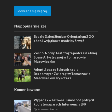
dowiedz się więcej
Najpopularniejsze
Będzie Dzień Słonia w Orientarium ZOO
Łódź. I wyjątkowe urodziny Shwe!
Zespół Nocny Teatr zagra podczas Letniej
Sceny Artystycznej w Tomaszowie
Mazowieckim
Adoptuj psa ze Schroniska dla
Bezdomnych Zwierząt w Tomaszowie
Mazowieckim. Irys czeka!
Komentowane
Wypadek w Jeżowie. Samochód potrącił
kobietę na pasach. Interwencja LPR
4 komentarze