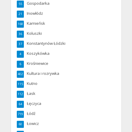
Gospodarka
55
Inowłódz
21
Kamieńsk
168
Koluszki
36
Konstantynów Łódzki
37
Koszykówka
4
Krośniewice
6
Kultura i rozrywka
402
Kutno
115
Łask
112
Łęczyca
64
Łódź
719
Łowicz
60