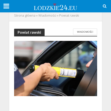
Strona główna
»
Wiadomości
»
Powiat rawski
WIADOMOŚCI
Powiat rawski