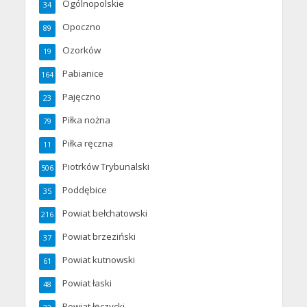
Ogólnopolskie
34
Opoczno
89
Ozorków
19
Pabianice
164
Pajęczno
23
Piłka nożna
79
Piłka ręczna
11
Piotrków Trybunalski
506
Poddębice
35
Powiat bełchatowski
216
Powiat brzeziński
37
Powiat kutnowski
61
Powiat łaski
48
Powiat łęczycki