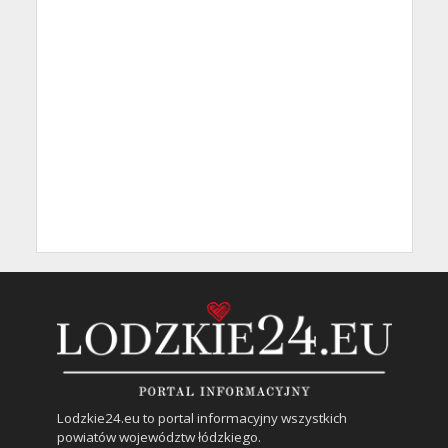
Lodzkie24.eu to portal informacyjny wszystkich
powiatów województw łódzkiego.