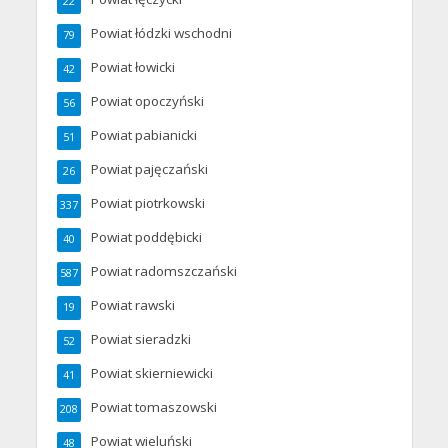
22
Powiat łódzki wschodni
79
Powiat łowicki
42
Powiat opoczyński
56
Powiat pabianicki
51
Powiat pajęczański
26
Powiat piotrkowski
337
Powiat poddębicki
40
Powiat radomszczański
587
Powiat rawski
19
Powiat sieradzki
52
Powiat skierniewicki
41
Powiat tomaszowski
208
Powiat wieluński
48