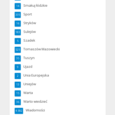
Smakuj łódzkie
14
Sport
335
Stryków
16
Sulejów
183
Szadek
5
Tomaszów Mazowiecki
525
Tuszyn
35
Ujazd
9
Unia Europejska
2
Uniejów
13
Warta
15
Warto wiedzieć
36
Wiadomości
4 382