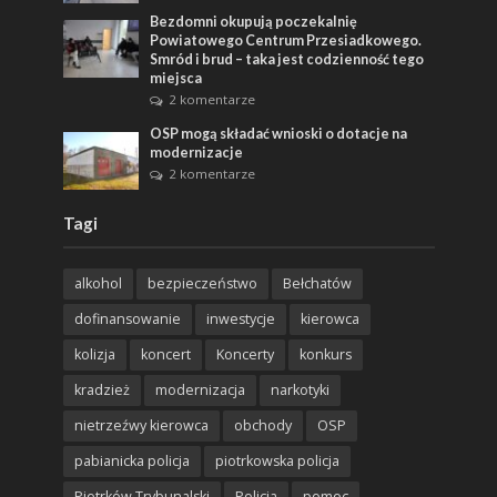
Bezdomni okupują poczekalnię
Powiatowego Centrum Przesiadkowego.
Smród i brud – taka jest codzienność tego
miejsca
2 komentarze
OSP mogą składać wnioski o dotacje na
modernizacje
2 komentarze
Tagi
alkohol
bezpieczeństwo
Bełchatów
dofinansowanie
inwestycje
kierowca
kolizja
koncert
Koncerty
konkurs
kradzież
modernizacja
narkotyki
nietrzeźwy kierowca
obchody
OSP
pabianicka policja
piotrkowska policja
Piotrków Trybunalski
Policja
pomoc