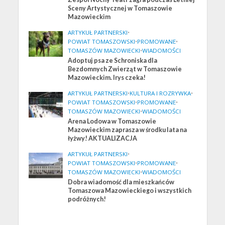
Sceny Artystycznej w Tomaszowie
Mazowieckim
ARTYKUŁ PARTNERSKI
•
POWIAT TOMASZOWSKI
•
PROMOWANE
•
TOMASZÓW MAZOWIECKI
•
WIADOMOŚCI
Adoptuj psa ze Schroniska dla
Bezdomnych Zwierząt w Tomaszowie
Mazowieckim. Irys czeka!
ARTYKUŁ PARTNERSKI
•
KULTURA I ROZRYWKA
•
POWIAT TOMASZOWSKI
•
PROMOWANE
•
TOMASZÓW MAZOWIECKI
•
WIADOMOŚCI
Arena Lodowa w Tomaszowie
Mazowieckim zaprasza w środku lata na
łyżwy! AKTUALIZACJA
ARTYKUŁ PARTNERSKI
•
POWIAT TOMASZOWSKI
•
PROMOWANE
•
TOMASZÓW MAZOWIECKI
•
WIADOMOŚCI
Dobra wiadomość dla mieszkańców
Tomaszowa Mazowieckiego i wszystkich
podróżnych!