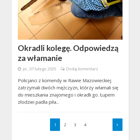
Okradli kolegę. Odpowiedzą
za włamanie
pt., 07 lutego 2025
Dodaj komentarz
Policjanci z komendy w Rawie Mazowieckiej
zatrzymali dwóch mężczyzn, którzy włamali się
do mieszkania znajomego i okradli go. Łupem
złodziei padła piła...
1
2
3
4