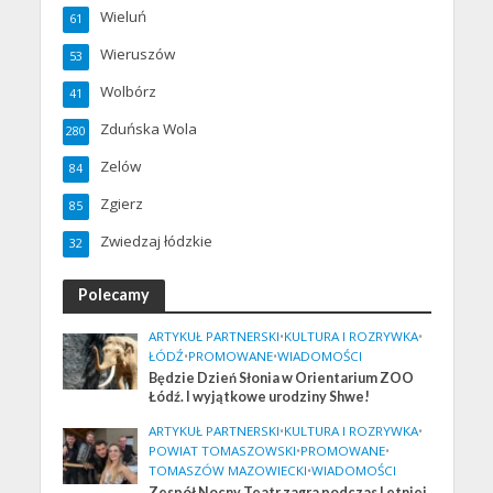
Wieluń
61
Wieruszów
53
Wolbórz
41
Zduńska Wola
280
Zelów
84
Zgierz
85
Zwiedzaj łódzkie
32
Polecamy
ARTYKUŁ PARTNERSKI
•
KULTURA I ROZRYWKA
•
ŁÓDŹ
•
PROMOWANE
•
WIADOMOŚCI
Będzie Dzień Słonia w Orientarium ZOO
Łódź. I wyjątkowe urodziny Shwe!
ARTYKUŁ PARTNERSKI
•
KULTURA I ROZRYWKA
•
POWIAT TOMASZOWSKI
•
PROMOWANE
•
TOMASZÓW MAZOWIECKI
•
WIADOMOŚCI
Zespół Nocny Teatr zagra podczas Letniej