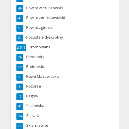
Powiat wieruszowski
46
Powiat zduńskowolski
48
Powiat zgierski
50
Pozostałe dyscypliny
80
Promowane
2 545
Przedbórz
26
Radomsko
181
Rawa Mazowiecka
51
Rozprza
8
Rzgów
12
Siatkówka
41
Sieradz
154
Skierniewice
172