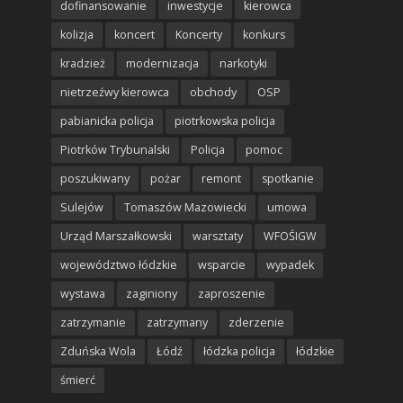
dofinansowanie
inwestycje
kierowca
kolizja
koncert
Koncerty
konkurs
kradzież
modernizacja
narkotyki
nietrzeźwy kierowca
obchody
OSP
pabianicka policja
piotrkowska policja
Piotrków Trybunalski
Policja
pomoc
poszukiwany
pożar
remont
spotkanie
Sulejów
Tomaszów Mazowiecki
umowa
Urząd Marszałkowski
warsztaty
WFOŚIGW
województwo łódzkie
wsparcie
wypadek
wystawa
zaginiony
zaproszenie
zatrzymanie
zatrzymany
zderzenie
Zduńska Wola
Łódź
łódzka policja
łódzkie
śmierć