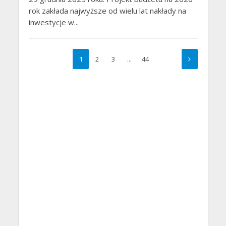
rok zakłada najwyższe od wielu lat nakłady na
inwestycje w...
1
2
3
…
44