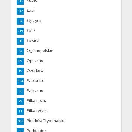
Kutno
115
Łask
112
Łęczyca
64
Łódź
719
Łowicz
60
Ogólnopolskie
34
Opoczno
89
Ozorków
19
Pabianice
164
Pajęczno
23
Piłka nożna
79
Piłka ręczna
11
Piotrków Trybunalski
506
Poddębice
35