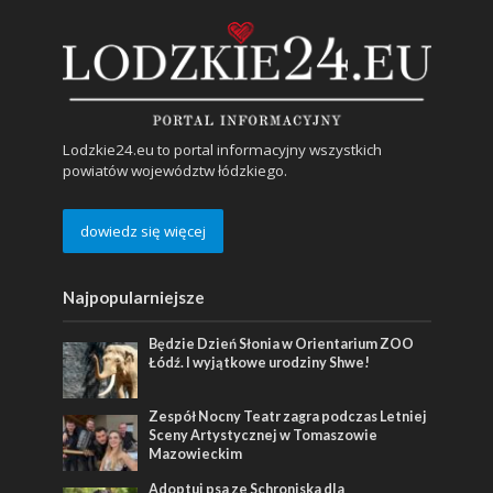
Lodzkie24.eu to portal informacyjny wszystkich
powiatów województw łódzkiego.
dowiedz się więcej
Najpopularniejsze
Będzie Dzień Słonia w Orientarium ZOO
Łódź. I wyjątkowe urodziny Shwe!
Zespół Nocny Teatr zagra podczas Letniej
Sceny Artystycznej w Tomaszowie
Mazowieckim
Adoptuj psa ze Schroniska dla