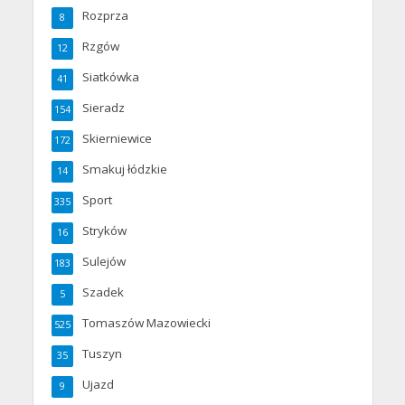
Rozprza
8
Rzgów
12
Siatkówka
41
Sieradz
154
Skierniewice
172
Smakuj łódzkie
14
Sport
335
Stryków
16
Sulejów
183
Szadek
5
Tomaszów Mazowiecki
525
Tuszyn
35
Ujazd
9