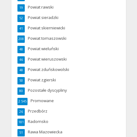
Powiat rawski
19
Powiat sieradzki
52
Powiat skierniewicki
41
Powiat tomaszowski
208
Powiat wieluński
48
Powiat wieruszowski
46
Powiat zduńskowolski
48
Powiat zgierski
50
Pozostałe dyscypliny
80
Promowane
2 545
Przedbórz
26
Radomsko
181
Rawa Mazowiecka
51