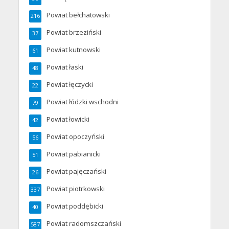
Powiat bełchatowski
216
Powiat brzeziński
37
Powiat kutnowski
61
Powiat łaski
48
Powiat łęczycki
22
Powiat łódzki wschodni
79
Powiat łowicki
42
Powiat opoczyński
56
Powiat pabianicki
51
Powiat pajęczański
26
Powiat piotrkowski
337
Powiat poddębicki
40
Powiat radomszczański
587