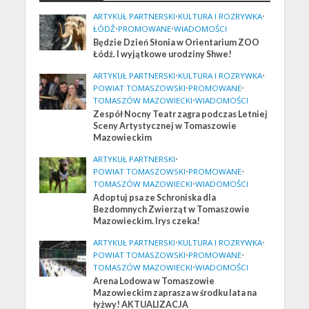
ARTYKUŁ PARTNERSKI
•
KULTURA I ROZRYWKA
•
ŁÓDŹ
•
PROMOWANE
•
WIADOMOŚCI
Będzie Dzień Słonia w Orientarium ZOO
Łódź. I wyjątkowe urodziny Shwe!
ARTYKUŁ PARTNERSKI
•
KULTURA I ROZRYWKA
•
POWIAT TOMASZOWSKI
•
PROMOWANE
•
TOMASZÓW MAZOWIECKI
•
WIADOMOŚCI
Zespół Nocny Teatr zagra podczas Letniej
Sceny Artystycznej w Tomaszowie
Mazowieckim
ARTYKUŁ PARTNERSKI
•
POWIAT TOMASZOWSKI
•
PROMOWANE
•
TOMASZÓW MAZOWIECKI
•
WIADOMOŚCI
Adoptuj psa ze Schroniska dla
Bezdomnych Zwierząt w Tomaszowie
Mazowieckim. Irys czeka!
ARTYKUŁ PARTNERSKI
•
KULTURA I ROZRYWKA
•
POWIAT TOMASZOWSKI
•
PROMOWANE
•
TOMASZÓW MAZOWIECKI
•
WIADOMOŚCI
Arena Lodowa w Tomaszowie
Mazowieckim zaprasza w środku lata na
łyżwy! AKTUALIZACJA