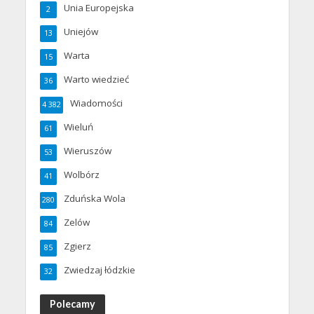
Unia Europejska
2
Uniejów
13
Warta
15
Warto wiedzieć
36
Wiadomości
4 382
Wieluń
61
Wieruszów
53
Wolbórz
41
Zduńska Wola
280
Zelów
84
Zgierz
85
Zwiedzaj łódzkie
32
Polecamy