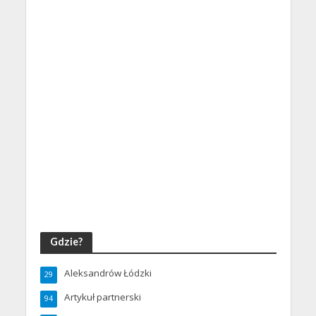
Gdzie?
Aleksandrów Łódzki
29
Artykuł partnerski
94