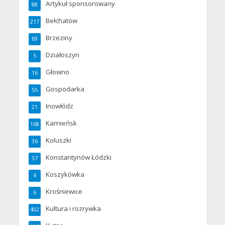
Artykuł sponsorowany
88
Bełchatów
217
Brzeziny
69
Działoszyn
5
Głowno
16
Gospodarka
55
Inowłódz
21
Kamieńsk
168
Koluszki
36
Konstantynów Łódzki
37
Koszykówka
4
Krośniewice
6
Kultura i rozrywka
402