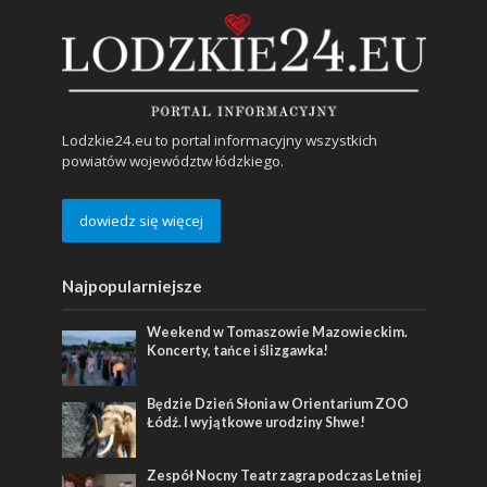
Lodzkie24.eu to portal informacyjny wszystkich
powiatów województw łódzkiego.
dowiedz się więcej
Najpopularniejsze
Weekend w Tomaszowie Mazowieckim.
Koncerty, tańce i ślizgawka!
Będzie Dzień Słonia w Orientarium ZOO
Łódź. I wyjątkowe urodziny Shwe!
Zespół Nocny Teatr zagra podczas Letniej