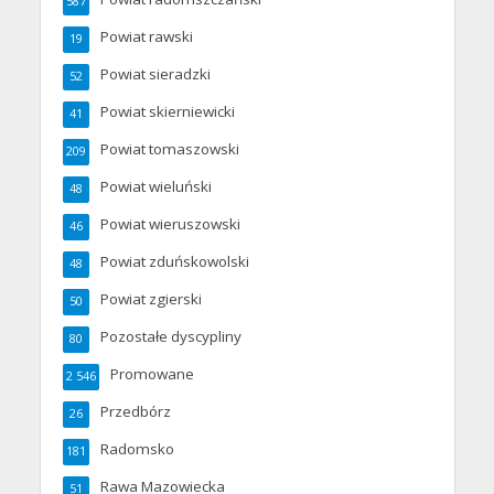
587
Powiat rawski
19
Powiat sieradzki
52
Powiat skierniewicki
41
Powiat tomaszowski
209
Powiat wieluński
48
Powiat wieruszowski
46
Powiat zduńskowolski
48
Powiat zgierski
50
Pozostałe dyscypliny
80
Promowane
2 546
Przedbórz
26
Radomsko
181
Rawa Mazowiecka
51