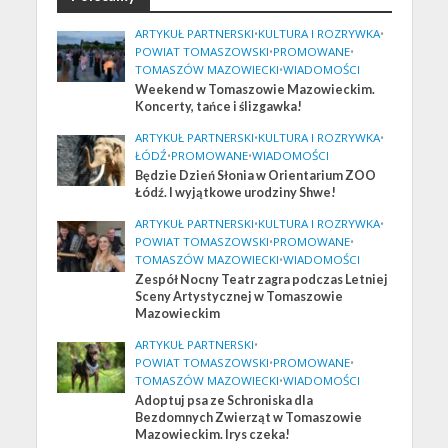
ARTYKUŁ PARTNERSKI
•
KULTURA I ROZRYWKA
•
POWIAT TOMASZOWSKI
•
PROMOWANE
•
TOMASZÓW MAZOWIECKI
•
WIADOMOŚCI
Weekend w Tomaszowie Mazowieckim.
Koncerty, tańce i ślizgawka!
ARTYKUŁ PARTNERSKI
•
KULTURA I ROZRYWKA
•
ŁÓDŹ
•
PROMOWANE
•
WIADOMOŚCI
Będzie Dzień Słonia w Orientarium ZOO
Łódź. I wyjątkowe urodziny Shwe!
ARTYKUŁ PARTNERSKI
•
KULTURA I ROZRYWKA
•
POWIAT TOMASZOWSKI
•
PROMOWANE
•
TOMASZÓW MAZOWIECKI
•
WIADOMOŚCI
Zespół Nocny Teatr zagra podczas Letniej
Sceny Artystycznej w Tomaszowie
Mazowieckim
ARTYKUŁ PARTNERSKI
•
POWIAT TOMASZOWSKI
•
PROMOWANE
•
TOMASZÓW MAZOWIECKI
•
WIADOMOŚCI
Adoptuj psa ze Schroniska dla
Bezdomnych Zwierząt w Tomaszowie
Mazowieckim. Irys czeka!