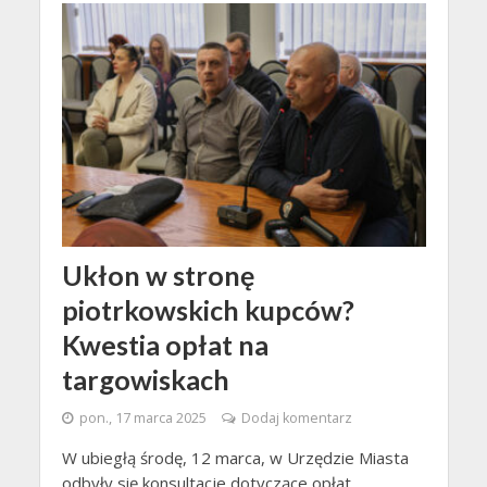
Ukłon w stronę
piotrkowskich kupców?
Kwestia opłat na
targowiskach
pon., 17 marca 2025
Dodaj komentarz
W ubiegłą środę, 12 marca, w Urzędzie Miasta
odbyły się konsultacje dotyczące opłat