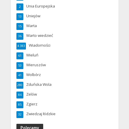
Unia Europejska
2
Uniejów
13
Warta
15
Warto wiedzieć
36
Wiadomości
4 383
Wieluń
61
Wieruszów
53
Wolbórz
41
Zduńska Wola
280
Zelów
84
Zgierz
85
Zwiedzaj łódzkie
32
Polecamy