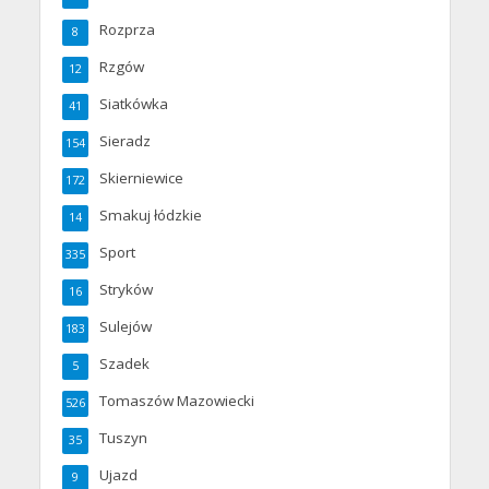
Rozprza
8
Rzgów
12
Siatkówka
41
Sieradz
154
Skierniewice
172
Smakuj łódzkie
14
Sport
335
Stryków
16
Sulejów
183
Szadek
5
Tomaszów Mazowiecki
526
Tuszyn
35
Ujazd
9