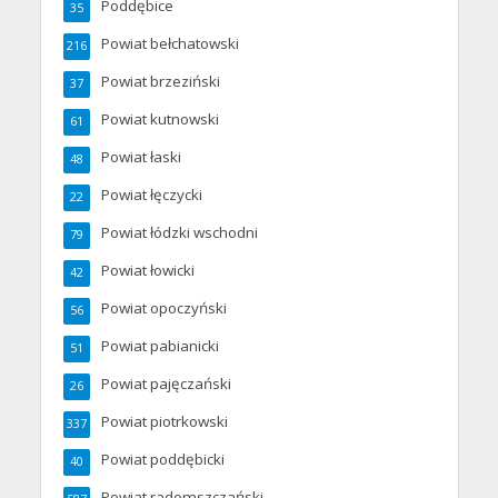
Poddębice
35
Powiat bełchatowski
216
Powiat brzeziński
37
Powiat kutnowski
61
Powiat łaski
48
Powiat łęczycki
22
Powiat łódzki wschodni
79
Powiat łowicki
42
Powiat opoczyński
56
Powiat pabianicki
51
Powiat pajęczański
26
Powiat piotrkowski
337
Powiat poddębicki
40
Powiat radomszczański