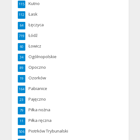
Kutno
115
Łask
112
Łęczyca
64
Łódź
719
Łowicz
60
Ogólnopolskie
34
Opoczno
89
Ozorków
19
Pabianice
164
Pajęczno
23
Piłka nożna
79
Piłka ręczna
11
Piotrków Trybunalski
506