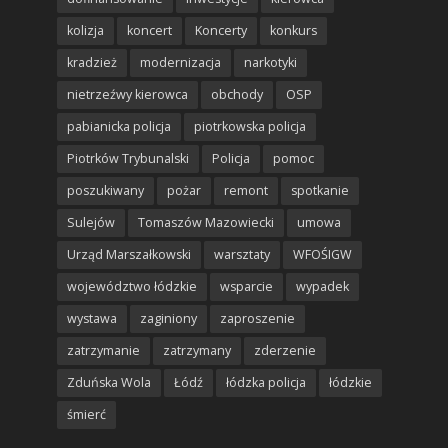
kolizja
koncert
Koncerty
konkurs
kradzież
modernizacja
narkotyki
nietrzeźwy kierowca
obchody
OSP
pabianicka policja
piotrkowska policja
Piotrków Trybunalski
Policja
pomoc
poszukiwany
pożar
remont
spotkanie
Sulejów
Tomaszów Mazowiecki
umowa
Urząd Marszałkowski
warsztaty
WFOŚIGW
województwo łódzkie
wsparcie
wypadek
wystawa
zaginiony
zaproszenie
zatrzymanie
zatrzymany
zderzenie
Zduńska Wola
Łódź
łódzka policja
łódzkie
śmierć