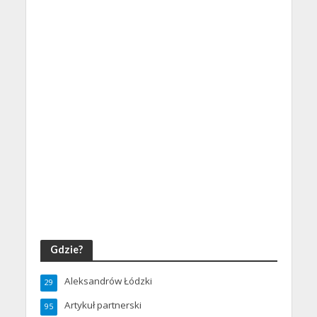
Gdzie?
Aleksandrów Łódzki
29
Artykuł partnerski
95