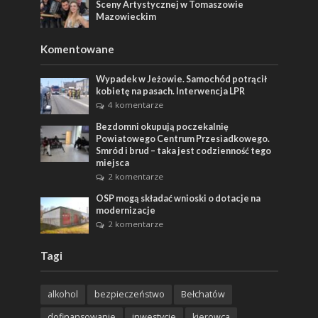
Sceny Artystycznej w Tomaszowie
Mazowieckim
Komentowane
Wypadek w Jeżowie. Samochód potrącił
kobietę na pasach. Interwencja LPR
4 komentarze
Bezdomni okupują poczekalnię
Powiatowego Centrum Przesiadkowego.
Smród i brud – taka jest codzienność tego
miejsca
2 komentarze
OSP mogą składać wnioski o dotacje na
modernizacje
2 komentarze
Tagi
alkohol
bezpieczeństwo
Bełchatów
dofinansowanie
inwestycje
kierowca