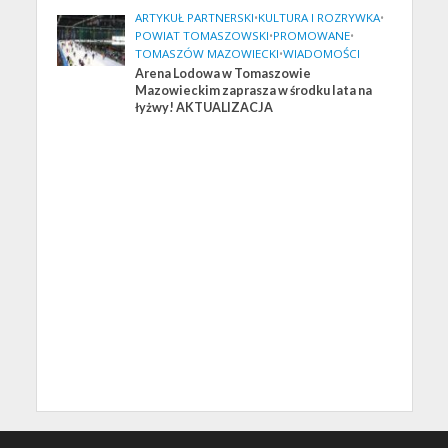
ARTYKUŁ PARTNERSKI
•
KULTURA I ROZRYWKA
•
POWIAT TOMASZOWSKI
•
PROMOWANE
•
TOMASZÓW MAZOWIECKI
•
WIADOMOŚCI
Arena Lodowa w Tomaszowie
Mazowieckim zaprasza w środku lata na
łyżwy! AKTUALIZACJA