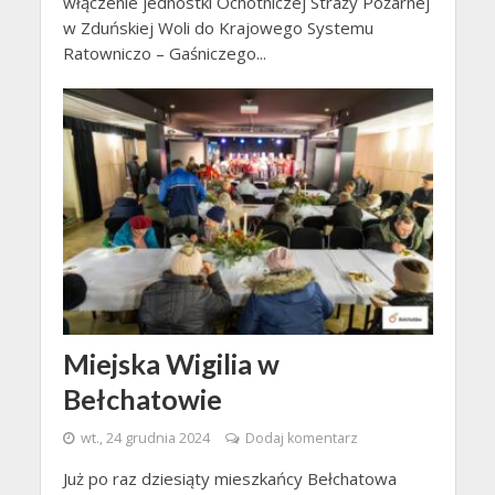
włączenie jednostki Ochotniczej Straży Pożarnej
w Zduńskiej Woli do Krajowego Systemu
Ratowniczo – Gaśniczego...
Miejska Wigilia w
Bełchatowie
wt., 24 grudnia 2024
Dodaj komentarz
Już po raz dziesiąty mieszkańcy Bełchatowa