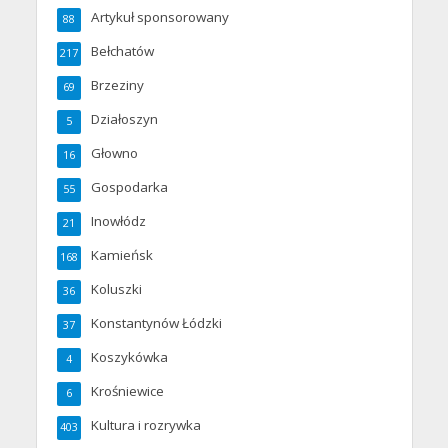
Artykuł sponsorowany
88
Bełchatów
217
Brzeziny
69
Działoszyn
5
Głowno
16
Gospodarka
55
Inowłódz
21
Kamieńsk
168
Koluszki
36
Konstantynów Łódzki
37
Koszykówka
4
Krośniewice
6
Kultura i rozrywka
403