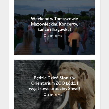
Weekend w Tomaszowie
Mazowieckim. Koncerty,
tańce i ślizgawka!
2 dni temu
Będzie Dzień Słonia w
Orientarium ZOO Łódź. I
wyjątkowe urodziny Shwe!
4 dni temu