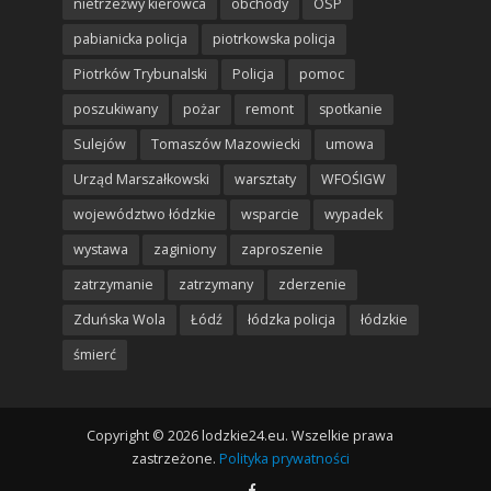
nietrzeźwy kierowca
obchody
OSP
pabianicka policja
piotrkowska policja
Piotrków Trybunalski
Policja
pomoc
poszukiwany
pożar
remont
spotkanie
Sulejów
Tomaszów Mazowiecki
umowa
Urząd Marszałkowski
warsztaty
WFOŚIGW
województwo łódzkie
wsparcie
wypadek
wystawa
zaginiony
zaproszenie
zatrzymanie
zatrzymany
zderzenie
Zduńska Wola
Łódź
łódzka policja
łódzkie
śmierć
Copyright © 2026 lodzkie24.eu. Wszelkie prawa
zastrzeżone.
Polityka prywatności