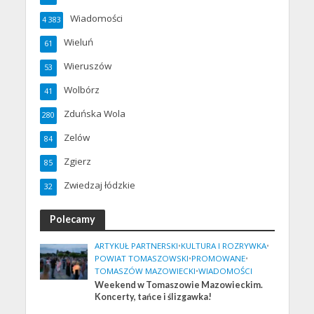
Wiadomości
4 383
Wieluń
61
Wieruszów
53
Wolbórz
41
Zduńska Wola
280
Zelów
84
Zgierz
85
Zwiedzaj łódzkie
32
Polecamy
ARTYKUŁ PARTNERSKI
•
KULTURA I ROZRYWKA
•
POWIAT TOMASZOWSKI
•
PROMOWANE
•
TOMASZÓW MAZOWIECKI
•
WIADOMOŚCI
Weekend w Tomaszowie Mazowieckim.
Koncerty, tańce i ślizgawka!