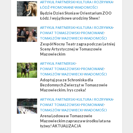
ARTYKUŁ PARTNERSKI
•
KULTURA I ROZRYWKA
•
ŁÓDŹ
•
PROMOWANE
•
WIADOMOŚCI
Będzie Dzień Słonia w Orientarium ZOO
Łódź. I wyjątkowe urodziny Shwe!
ARTYKUŁ PARTNERSKI
•
KULTURA I ROZRYWKA
•
POWIAT TOMASZOWSKI
•
PROMOWANE
•
TOMASZÓW MAZOWIECKI
•
WIADOMOŚCI
Zespół Nocny Teatr zagra podczas Letniej
Sceny Artystycznej w Tomaszowie
Mazowieckim
ARTYKUŁ PARTNERSKI
•
POWIAT TOMASZOWSKI
•
PROMOWANE
•
TOMASZÓW MAZOWIECKI
•
WIADOMOŚCI
Adoptuj psa ze Schroniska dla
Bezdomnych Zwierząt w Tomaszowie
Mazowieckim. Irys czeka!
ARTYKUŁ PARTNERSKI
•
KULTURA I ROZRYWKA
•
POWIAT TOMASZOWSKI
•
PROMOWANE
•
TOMASZÓW MAZOWIECKI
•
WIADOMOŚCI
Arena Lodowa w Tomaszowie
Mazowieckim zaprasza w środku lata na
łyżwy! AKTUALIZACJA