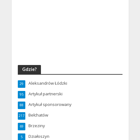
Gdzie?
Aleksandrów Łódzki
29
Artykuł partnerski
95
Artykuł sponsorowany
88
Bełchatów
217
Brzeziny
69
Działoszyn
5