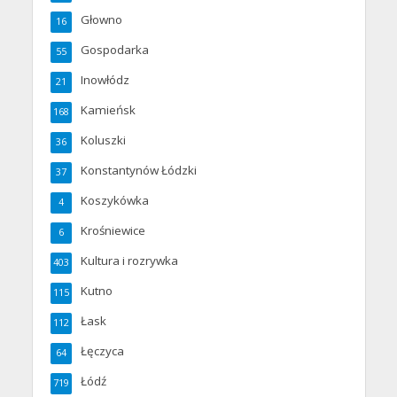
Głowno
16
Gospodarka
55
Inowłódz
21
Kamieńsk
168
Koluszki
36
Konstantynów Łódzki
37
Koszykówka
4
Krośniewice
6
Kultura i rozrywka
403
Kutno
115
Łask
112
Łęczyca
64
Łódź
719