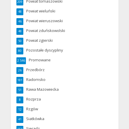
Powiat tomaszowski
209
Powiat wieluński
48
Powiat wieruszowski
46
Powiat zduńskowolski
48
Powiat zgierski
50
Pozostałe dyscypliny
80
Promowane
2 546
Przedbórz
26
Radomsko
181
Rawa Mazowiecka
51
Rozprza
8
Rzgów
12
Siatkówka
41
Sieradz