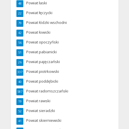
Powiat łaski
48
Powiat łęczycki
22
Powiat łódzki wschodni
79
Powiat łowicki
42
Powiat opoczyński
56
Powiat pabianicki
51
Powiat pajęczański
26
Powiat piotrkowski
337
Powiat poddębicki
40
Powiat radomszczański
587
Powiat rawski
19
Powiat sieradzki
52
Powiat skierniewicki
41