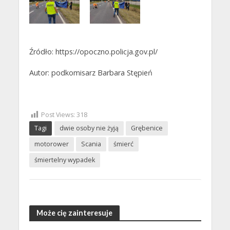
Źródło: https://opoczno.policja.gov.pl/
Autor: podkomisarz Barbara Stępień
Post Views:
318
Tagi
dwie osoby nie żyją
Grębenice
motorower
Scania
śmierć
śmiertelny wypadek
Może cię zainteresuje