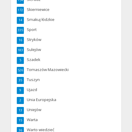
154
Skierniewice
172
Smakuj łódzkie
14
Sport
335
Stryków
16
Sulejów
183
Szadek
5
Tomaszów Mazowiecki
526
Tuszyn
35
Ujazd
9
Unia Europejska
2
Uniejów
13
Warta
15
Warto wiedzieć
36