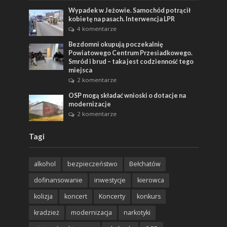
Wypadek w Jeżowie. Samochód potrącił
kobietę na pasach. Interwencja LPR
4 komentarze
Bezdomni okupują poczekalnię
Powiatowego Centrum Przesiadkowego.
Smród i brud – taka jest codzienność tego
miejsca
2 komentarze
OSP mogą składać wnioski o dotacje na
modernizacje
2 komentarze
Tagi
alkohol
bezpieczeństwo
Bełchatów
dofinansowanie
inwestycje
kierowca
kolizja
koncert
Koncerty
konkurs
kradzież
modernizacja
narkotyki