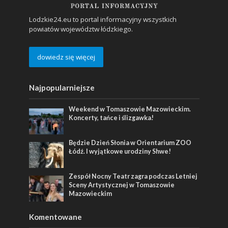
Lodzkie24.eu to portal informacyjny wszystkich
powiatów województw łódzkiego.
dowiedz się więcej
Najpopularniejsze
Weekend w Tomaszowie Mazowieckim.
Koncerty, tańce i ślizgawka!
Będzie Dzień Słonia w Orientarium ZOO
Łódź. I wyjątkowe urodziny Shwe!
Zespół Nocny Teatr zagra podczas Letniej
Sceny Artystycznej w Tomaszowie
Mazowieckim
Komentowane