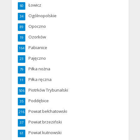
Łowicz
60
Ogólnopolskie
34
Opoczno
89
Ozorków
19
Pabianice
164
Pajęczno
23
Piłka nożna
79
Piłka ręczna
11
Piotrków Trybunalski
506
Poddębice
35
Powiat bełchatowski
216
Powiat brzeziński
37
Powiat kutnowski
61