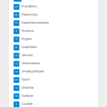
Przedbórz
26
Radomsko
181
Rawa Mazowiecka
51
Rozprza
8
Rzgów
12
Siatkówka
41
Sieradz
154
Skierniewice
172
Smakuj łódzkie
14
Sport
335
Stryków
16
Sulejów
183
Szadek
5