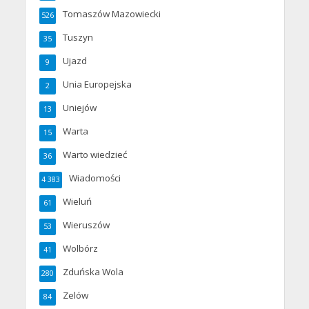
Tomaszów Mazowiecki
526
Tuszyn
35
Ujazd
9
Unia Europejska
2
Uniejów
13
Warta
15
Warto wiedzieć
36
Wiadomości
4 383
Wieluń
61
Wieruszów
53
Wolbórz
41
Zduńska Wola
280
Zelów
84