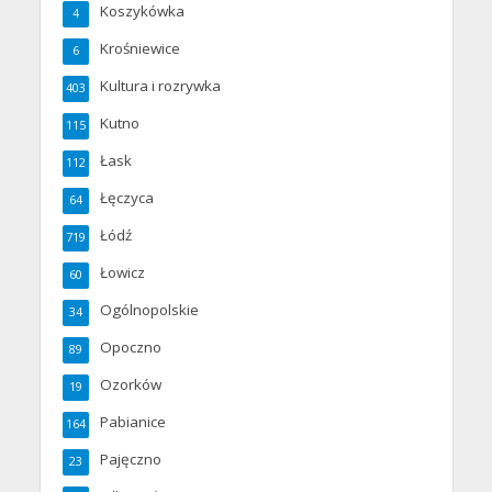
Koszykówka
4
Krośniewice
6
Kultura i rozrywka
403
Kutno
115
Łask
112
Łęczyca
64
Łódź
719
Łowicz
60
Ogólnopolskie
34
Opoczno
89
Ozorków
19
Pabianice
164
Pajęczno
23