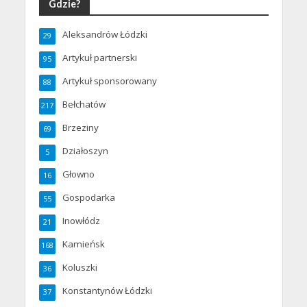
Gdzie?
Aleksandrów Łódzki
29
Artykuł partnerski
95
Artykuł sponsorowany
88
Bełchatów
217
Brzeziny
69
Działoszyn
5
Głowno
16
Gospodarka
55
Inowłódz
21
Kamieńsk
168
Koluszki
36
Konstantynów Łódzki
37