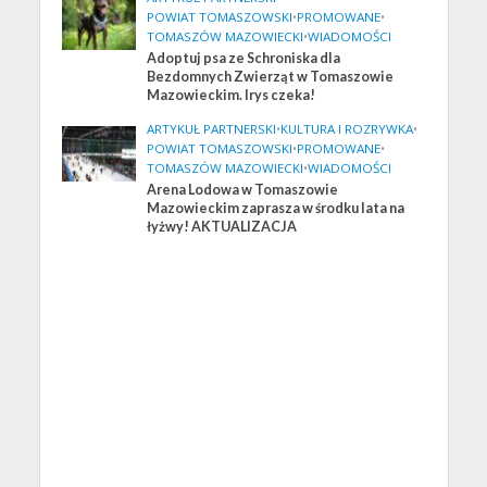
POWIAT TOMASZOWSKI
•
PROMOWANE
•
TOMASZÓW MAZOWIECKI
•
WIADOMOŚCI
Adoptuj psa ze Schroniska dla
Bezdomnych Zwierząt w Tomaszowie
Mazowieckim. Irys czeka!
ARTYKUŁ PARTNERSKI
•
KULTURA I ROZRYWKA
•
POWIAT TOMASZOWSKI
•
PROMOWANE
•
TOMASZÓW MAZOWIECKI
•
WIADOMOŚCI
Arena Lodowa w Tomaszowie
Mazowieckim zaprasza w środku lata na
łyżwy! AKTUALIZACJA