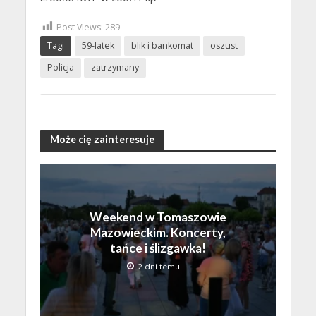
Post Views:
289
Tagi
59-latek
blik i bankomat
oszust
Policja
zatrzymany
Może cię zainteresuje
Weekend w Tomaszowie
Mazowieckim. Koncerty,
tańce i ślizgawka!
2 dni temu