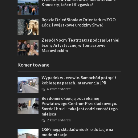
Koncerty, tańce i ślizgawka!
Będzie Dzień Słonia w Orientarium ZOO
Łódź. I wyjątkowe urodziny Shwe!
Zespół Nocny Teatr zagra podczas Letniej
Sceny Artystycznej w Tomaszowie
Mazowieckim
Komentowane
Wypadek w Jeżowie. Samochód potrącił
kobietę na pasach. Interwencja LPR
4 komentarze
Bezdomni okupują poczekalnię
Powiatowego Centrum Przesiadkowego.
Smród i brud – taka jest codzienność tego
miejsca
2 komentarze
OSP mogą składać wnioski o dotacje na
modernizacje