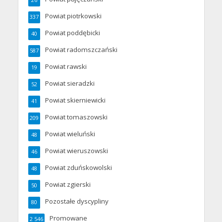
Powiat piotrkowski
337
Powiat poddębicki
40
Powiat radomszczański
587
Powiat rawski
19
Powiat sieradzki
52
Powiat skierniewicki
41
Powiat tomaszowski
209
Powiat wieluński
48
Powiat wieruszowski
46
Powiat zduńskowolski
48
Powiat zgierski
50
Pozostałe dyscypliny
80
Promowane
2 546