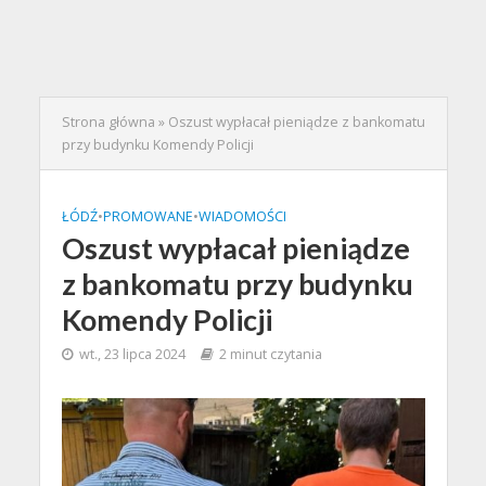
Strona główna
»
Oszust wypłacał pieniądze z bankomatu
przy budynku Komendy Policji
ŁÓDŹ
•
PROMOWANE
•
WIADOMOŚCI
Oszust wypłacał pieniądze
z bankomatu przy budynku
Komendy Policji
wt., 23 lipca 2024
2 minut czytania