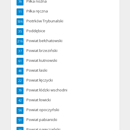
Piłka nożna
79
Piłka ręczna
11
Piotrków Trybunalski
506
Poddębice
35
Powiat bełchatowski
216
Powiat brzeziński
37
Powiat kutnowski
61
Powiat łaski
48
Powiat łęczycki
22
Powiat łódzki wschodni
79
Powiat łowicki
42
Powiat opoczyński
56
Powiat pabianicki
51
Powiat pajęczański
26