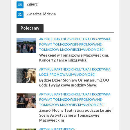
Zgierz
85
Zwiedzaj łódzkie
32
Polecamy
ARTYKUŁ PARTNERSKI
•
KULTURA I ROZRYWKA
•
POWIAT TOMASZOWSKI
•
PROMOWANE
•
TOMASZÓW MAZOWIECKI
•
WIADOMOŚCI
Weekend w Tomaszowie Mazowieckim.
Koncerty, tańce i ślizgawka!
ARTYKUŁ PARTNERSKI
•
KULTURA I ROZRYWKA
•
ŁÓDŹ
•
PROMOWANE
•
WIADOMOŚCI
Będzie Dzień Słonia w Orientarium ZOO
Łódź. I wyjątkowe urodziny Shwe!
ARTYKUŁ PARTNERSKI
•
KULTURA I ROZRYWKA
•
POWIAT TOMASZOWSKI
•
PROMOWANE
•
TOMASZÓW MAZOWIECKI
•
WIADOMOŚCI
Zespół Nocny Teatr zagra podczas Letniej
Sceny Artystycznej w Tomaszowie
Mazowieckim
ARTYKUŁ PARTNERSKI
•