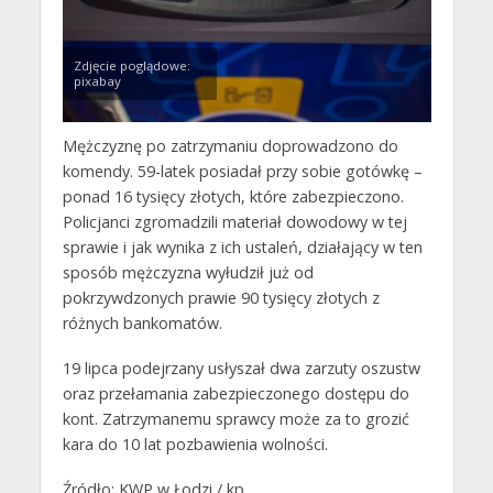
Zdjęcie poglądowe:
pixabay
Mężczyznę po zatrzymaniu doprowadzono do
komendy. 59-latek posiadał przy sobie gotówkę –
ponad 16 tysięcy złotych, które zabezpieczono.
Policjanci zgromadzili materiał dowodowy w tej
sprawie i jak wynika z ich ustaleń, działający w ten
sposób mężczyzna wyłudził już od
pokrzywdzonych prawie 90 tysięcy złotych z
różnych bankomatów.
19 lipca podejrzany usłyszał dwa zarzuty oszustw
oraz przełamania zabezpieczonego dostępu do
kont. Zatrzymanemu sprawcy może za to grozić
kara do 10 lat pozbawienia wolności.
Źródło: KWP w Łodzi / kp