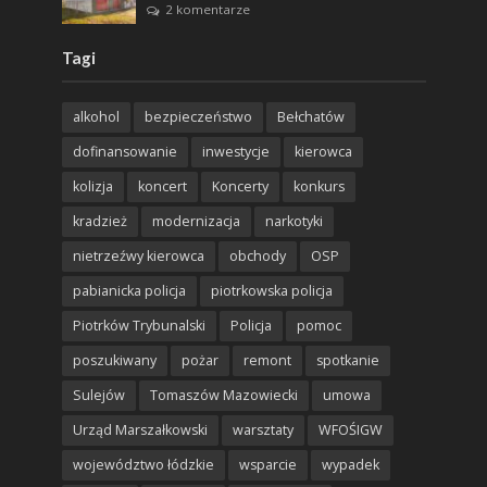
2 komentarze
Tagi
alkohol
bezpieczeństwo
Bełchatów
dofinansowanie
inwestycje
kierowca
kolizja
koncert
Koncerty
konkurs
kradzież
modernizacja
narkotyki
nietrzeźwy kierowca
obchody
OSP
pabianicka policja
piotrkowska policja
Piotrków Trybunalski
Policja
pomoc
poszukiwany
pożar
remont
spotkanie
Sulejów
Tomaszów Mazowiecki
umowa
Urząd Marszałkowski
warsztaty
WFOŚIGW
województwo łódzkie
wsparcie
wypadek