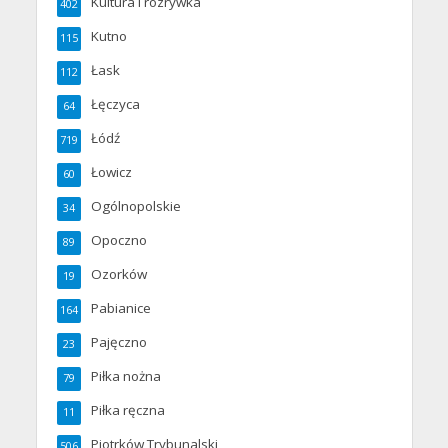
Kultura i rozrywka
402
Kutno
115
Łask
112
Łęczyca
64
Łódź
719
Łowicz
60
Ogólnopolskie
34
Opoczno
89
Ozorków
19
Pabianice
164
Pajęczno
23
Piłka nożna
79
Piłka ręczna
11
Piotrków Trybunalski
506