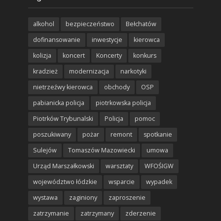
alkohol
bezpieczeństwo
Bełchatów
dofinansowanie
inwestycje
kierowca
kolizja
koncert
Koncerty
konkurs
kradzież
modernizacja
narkotyki
nietrzeźwy kierowca
obchody
OSP
pabianicka policja
piotrkowska policja
Piotrków Trybunalski
Policja
pomoc
poszukiwany
pożar
remont
spotkanie
Sulejów
Tomaszów Mazowiecki
umowa
Urząd Marszałkowski
warsztaty
WFOŚIGW
województwo łódzkie
wsparcie
wypadek
wystawa
zaginiony
zaproszenie
zatrzymanie
zatrzymany
zderzenie