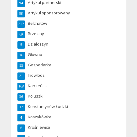
Artykuł partnerski
94
Artykuł sponsorowany
88
Bełchatów
217
Brzeziny
69
Działoszyn
5
Głowno
16
Gospodarka
55
Inowłódz
21
Kamieńsk
168
Koluszki
36
Konstantynów Łódzki
37
Koszykówka
4
Krośniewice
6