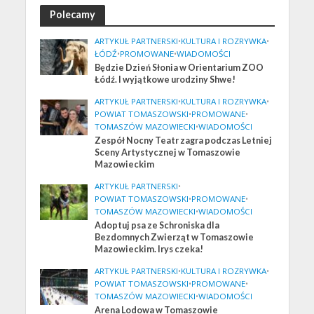
Polecamy
ARTYKUŁ PARTNERSKI
•
KULTURA I ROZRYWKA
•
ŁÓDŹ
•
PROMOWANE
•
WIADOMOŚCI
Będzie Dzień Słonia w Orientarium ZOO
Łódź. I wyjątkowe urodziny Shwe!
ARTYKUŁ PARTNERSKI
•
KULTURA I ROZRYWKA
•
POWIAT TOMASZOWSKI
•
PROMOWANE
•
TOMASZÓW MAZOWIECKI
•
WIADOMOŚCI
Zespół Nocny Teatr zagra podczas Letniej
Sceny Artystycznej w Tomaszowie
Mazowieckim
ARTYKUŁ PARTNERSKI
•
POWIAT TOMASZOWSKI
•
PROMOWANE
•
TOMASZÓW MAZOWIECKI
•
WIADOMOŚCI
Adoptuj psa ze Schroniska dla
Bezdomnych Zwierząt w Tomaszowie
Mazowieckim. Irys czeka!
ARTYKUŁ PARTNERSKI
•
KULTURA I ROZRYWKA
•
POWIAT TOMASZOWSKI
•
PROMOWANE
•
TOMASZÓW MAZOWIECKI
•
WIADOMOŚCI
Arena Lodowa w Tomaszowie