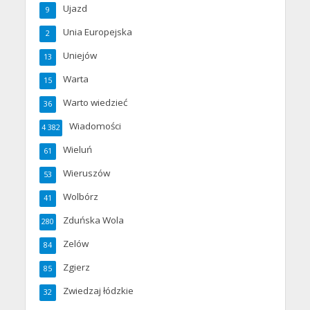
Ujazd
9
Unia Europejska
2
Uniejów
13
Warta
15
Warto wiedzieć
36
Wiadomości
4 382
Wieluń
61
Wieruszów
53
Wolbórz
41
Zduńska Wola
280
Zelów
84
Zgierz
85
Zwiedzaj łódzkie
32