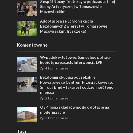
Zespół Nocny Teatr zagra podczas Letniej
Sceny Artystycznej w Tomaszowie
Mazowieckim
Adoptuj psa ze Schroniska dla
Bezdomnych Zwierząt w Tomaszowie
Mazowieckim. Irys czeka!
Komentowane
Wypadek w Jeżowie. Samochód potrącił
kobietę na pasach. Interwencja LPR
4 komentarze
Bezdomni okupują poczekalnię
Powiatowego Centrum Przesiadkowego.
Smród i brud – taka jest codzienność tego
miejsca
2 komentarze
OSP mogą składać wnioski o dotacje na
modernizacje
2 komentarze
Tagi