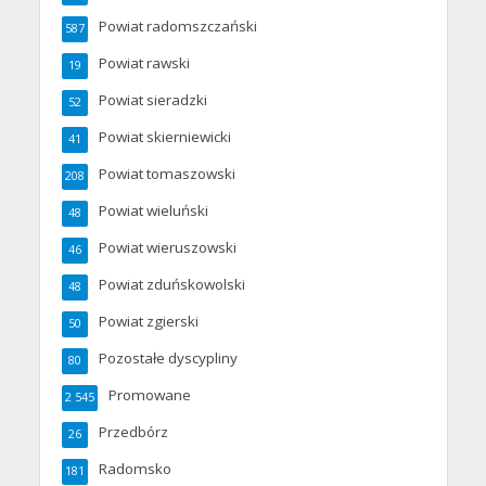
Powiat radomszczański
587
Powiat rawski
19
Powiat sieradzki
52
Powiat skierniewicki
41
Powiat tomaszowski
208
Powiat wieluński
48
Powiat wieruszowski
46
Powiat zduńskowolski
48
Powiat zgierski
50
Pozostałe dyscypliny
80
Promowane
2 545
Przedbórz
26
Radomsko
181