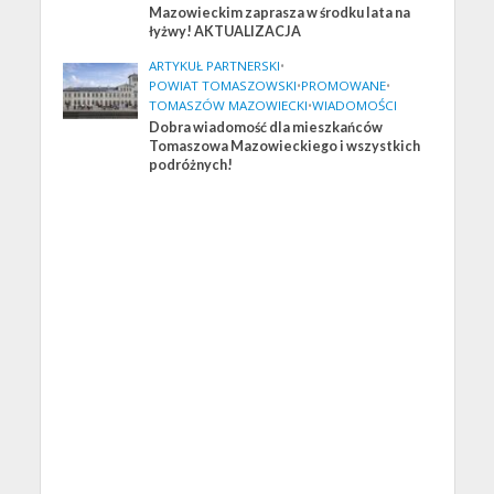
Mazowieckim zaprasza w środku lata na
łyżwy! AKTUALIZACJA
ARTYKUŁ PARTNERSKI
•
POWIAT TOMASZOWSKI
•
PROMOWANE
•
TOMASZÓW MAZOWIECKI
•
WIADOMOŚCI
Dobra wiadomość dla mieszkańców
Tomaszowa Mazowieckiego i wszystkich
podróżnych!