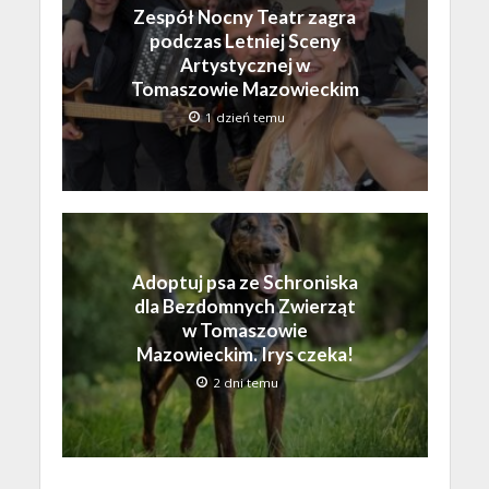
Zespół Nocny Teatr zagra
podczas Letniej Sceny
Artystycznej w
Tomaszowie Mazowieckim
1 dzień temu
Adoptuj psa ze Schroniska
dla Bezdomnych Zwierząt
w Tomaszowie
Mazowieckim. Irys czeka!
2 dni temu