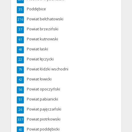
Poddębice
35
Powiat bełchatowski
216
Powiat brzeziński
37
Powiat kutnowski
61
Powiat łaski
48
Powiat łęczycki
22
Powiat łódzki wschodni
79
Powiat łowicki
42
Powiat opoczyński
56
Powiat pabianicki
51
Powiat pajęczański
26
Powiat piotrkowski
337
Powiat poddębicki
40