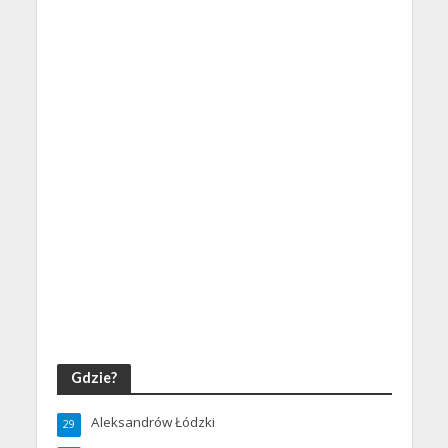
Gdzie?
Aleksandrów Łódzki
29