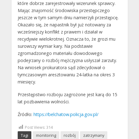
które dobrze zarejestrowały wizerunek sprawcy.
Mając znajomość środowiska przestępczego
jeszcze w tym samym dniu namierzyli przestępcę.
Okazało się, że napastnik był już notowany za
wcześniejszy konflikt z prawem i działał w
recydywie wielokrotnej. Oznacza to, że grozi mu
surowszy wymiar kary. Na podstawie
zgromadzonego materiału dowodowego
podejrzany o rozbój mężczyzna usłyszał zarzuty.
Na wniosek prokuratora sąd zdecydował o
tymczasowym aresztowaniu 24-latka na okres 3
miesięcy.
Przestępstwo rozboju zagrożone jest karą do 15
lat pozbawienia wolności.
Źródło:
https://belchatow.policja.gov.pl/
Post Views:
314
Tagi
monitoring
rozbój
zatrzymany