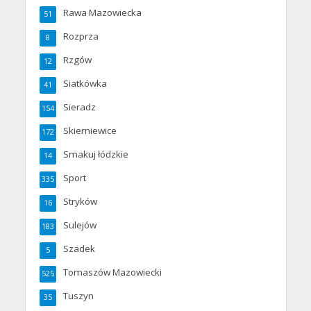
Rawa Mazowiecka
51
Rozprza
8
Rzgów
12
Siatkówka
41
Sieradz
154
Skierniewice
172
Smakuj łódzkie
14
Sport
335
Stryków
16
Sulejów
183
Szadek
5
Tomaszów Mazowiecki
525
Tuszyn
35