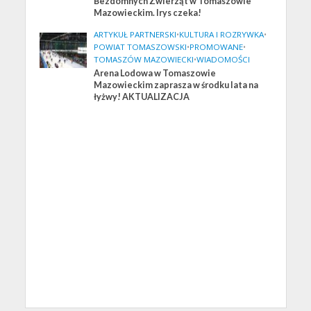
Bezdomnych Zwierząt w Tomaszowie
Mazowieckim. Irys czeka!
ARTYKUŁ PARTNERSKI
•
KULTURA I ROZRYWKA
•
POWIAT TOMASZOWSKI
•
PROMOWANE
•
TOMASZÓW MAZOWIECKI
•
WIADOMOŚCI
Arena Lodowa w Tomaszowie
Mazowieckim zaprasza w środku lata na
łyżwy! AKTUALIZACJA