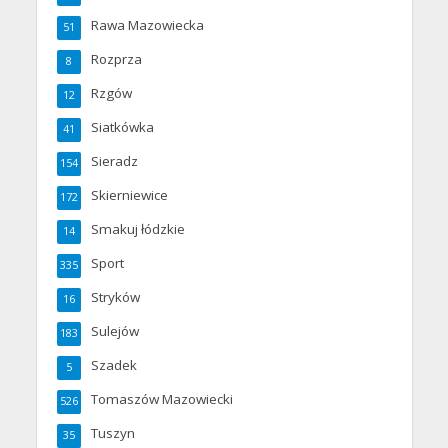
Rawa Mazowiecka
51
Rozprza
8
Rzgów
12
Siatkówka
41
Sieradz
154
Skierniewice
172
Smakuj łódzkie
14
Sport
335
Stryków
16
Sulejów
183
Szadek
5
Tomaszów Mazowiecki
526
Tuszyn
35