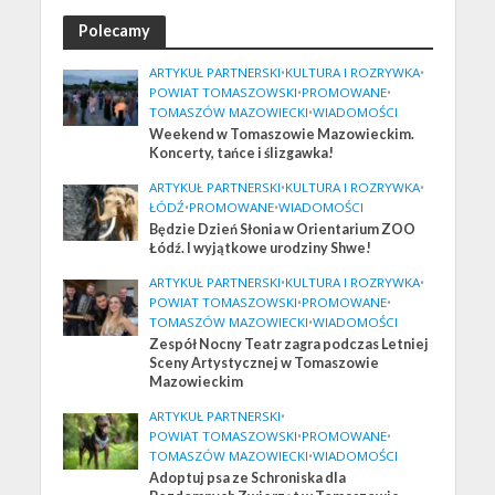
Polecamy
ARTYKUŁ PARTNERSKI
•
KULTURA I ROZRYWKA
•
POWIAT TOMASZOWSKI
•
PROMOWANE
•
TOMASZÓW MAZOWIECKI
•
WIADOMOŚCI
Weekend w Tomaszowie Mazowieckim.
Koncerty, tańce i ślizgawka!
ARTYKUŁ PARTNERSKI
•
KULTURA I ROZRYWKA
•
ŁÓDŹ
•
PROMOWANE
•
WIADOMOŚCI
Będzie Dzień Słonia w Orientarium ZOO
Łódź. I wyjątkowe urodziny Shwe!
ARTYKUŁ PARTNERSKI
•
KULTURA I ROZRYWKA
•
POWIAT TOMASZOWSKI
•
PROMOWANE
•
TOMASZÓW MAZOWIECKI
•
WIADOMOŚCI
Zespół Nocny Teatr zagra podczas Letniej
Sceny Artystycznej w Tomaszowie
Mazowieckim
ARTYKUŁ PARTNERSKI
•
POWIAT TOMASZOWSKI
•
PROMOWANE
•
TOMASZÓW MAZOWIECKI
•
WIADOMOŚCI
Adoptuj psa ze Schroniska dla