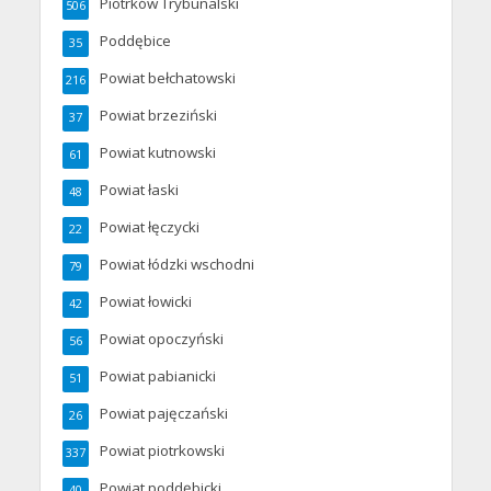
Piotrków Trybunalski
506
Poddębice
35
Powiat bełchatowski
216
Powiat brzeziński
37
Powiat kutnowski
61
Powiat łaski
48
Powiat łęczycki
22
Powiat łódzki wschodni
79
Powiat łowicki
42
Powiat opoczyński
56
Powiat pabianicki
51
Powiat pajęczański
26
Powiat piotrkowski
337
Powiat poddębicki
40