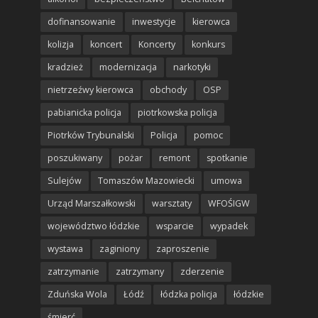
dofinansowanie
inwestycje
kierowca
kolizja
koncert
Koncerty
konkurs
kradzież
modernizacja
narkotyki
nietrzeźwy kierowca
obchody
OSP
pabianicka policja
piotrkowska policja
Piotrków Trybunalski
Policja
pomoc
poszukiwany
pożar
remont
spotkanie
Sulejów
Tomaszów Mazowiecki
umowa
Urząd Marszałkowski
warsztaty
WFOŚIGW
województwo łódzkie
wsparcie
wypadek
wystawa
zaginiony
zaproszenie
zatrzymanie
zatrzymany
zderzenie
Zduńska Wola
Łódź
łódzka policja
łódzkie
śmierć