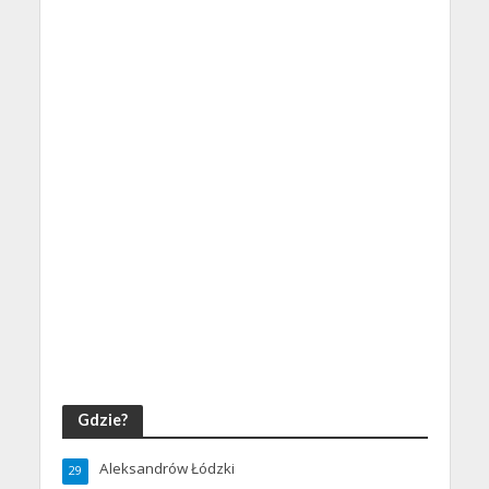
Gdzie?
Aleksandrów Łódzki
29