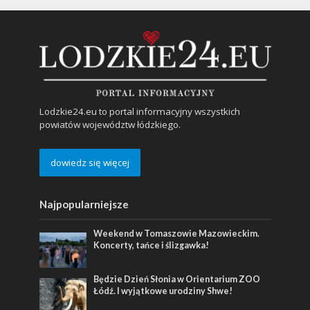
Lodzkie24.eu to portal informacyjny wszystkich
powiatów województw łódzkiego.
dowiedz się więcej
Najpopularniejsze
Weekend w Tomaszowie Mazowieckim.
Koncerty, tańce i ślizgawka!
Będzie Dzień Słonia w Orientarium ZOO
Łódź. I wyjątkowe urodziny Shwe!