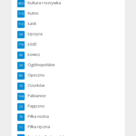
Kultura i rozrywka
403
Kutno
115
Łask
112
Łęczyca
64
Łódź
719
Łowicz
60
Ogólnopolskie
34
Opoczno
89
Ozorków
19
Pabianice
164
Pajęczno
23
Piłka nożna
79
Piłka ręczna
11