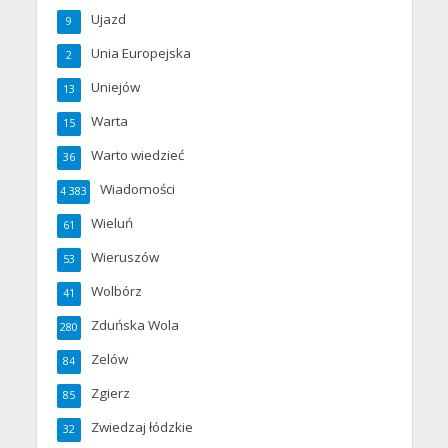
Ujazd
9
Unia Europejska
2
Uniejów
13
Warta
15
Warto wiedzieć
36
Wiadomości
4 383
Wieluń
61
Wieruszów
53
Wolbórz
41
Zduńska Wola
280
Zelów
84
Zgierz
85
Zwiedzaj łódzkie
32