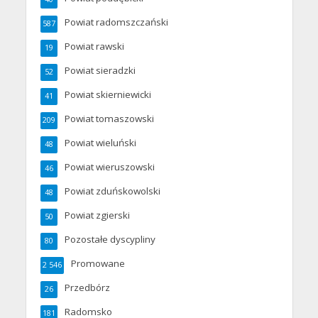
Powiat radomszczański
587
Powiat rawski
19
Powiat sieradzki
52
Powiat skierniewicki
41
Powiat tomaszowski
209
Powiat wieluński
48
Powiat wieruszowski
46
Powiat zduńskowolski
48
Powiat zgierski
50
Pozostałe dyscypliny
80
Promowane
2 546
Przedbórz
26
Radomsko
181