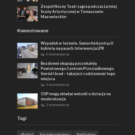
Zespół Nocny Teatr zagra podczas Letniej
Sceny Artystycznej w Tomaszowie
Mazowieckim
Komentowane
Wypadek w Jeżowie. Samochód potrącił
kobietę na pasach. Interwencja LPR
4 komentarze
Bezdomni okupują poczekalnię
Powiatowego Centrum Przesiadkowego.
Smród i brud – taka jest codzienność tego
miejsca
2 komentarze
OSP mogą składać wnioski o dotacje na
modernizacje
2 komentarze
Tagi
alkohol
bezpieczeństwo
Bełchatów