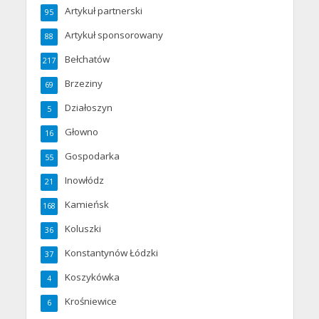
Artykuł partnerski
95
Artykuł sponsorowany
88
Bełchatów
217
Brzeziny
69
Działoszyn
5
Głowno
16
Gospodarka
55
Inowłódz
21
Kamieńsk
168
Koluszki
36
Konstantynów Łódzki
37
Koszykówka
4
Krośniewice
6