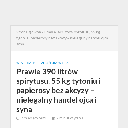
Strona główna
»
Prawie 390 litrów spirytusu, 55 kg
tytoniu i papierosy bez akcyzy – nielegalny handel ojca i
syna
WIADOMOŚCI
•
ZDUŃSKA WOLA
Prawie 390 litrów
spirytusu, 55 kg tytoniu i
papierosy bez akcyzy –
nielegalny handel ojca i
syna
7 miesięcy temu
2 minut czytania