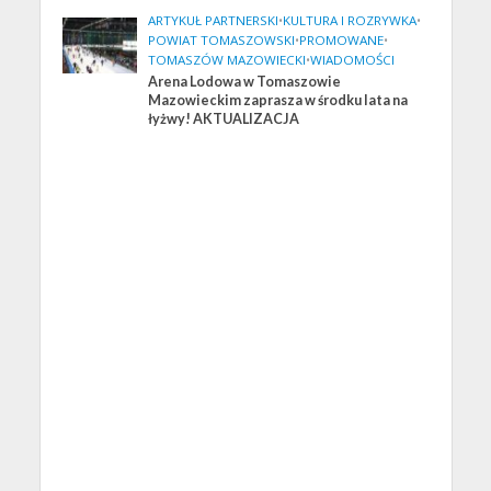
ARTYKUŁ PARTNERSKI
•
KULTURA I ROZRYWKA
•
POWIAT TOMASZOWSKI
•
PROMOWANE
•
TOMASZÓW MAZOWIECKI
•
WIADOMOŚCI
Arena Lodowa w Tomaszowie
Mazowieckim zaprasza w środku lata na
łyżwy! AKTUALIZACJA