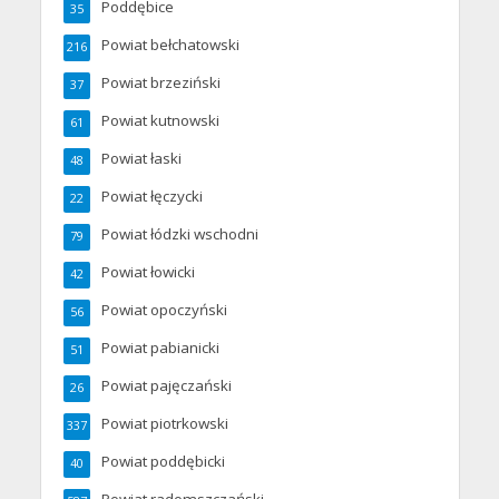
Poddębice
35
Powiat bełchatowski
216
Powiat brzeziński
37
Powiat kutnowski
61
Powiat łaski
48
Powiat łęczycki
22
Powiat łódzki wschodni
79
Powiat łowicki
42
Powiat opoczyński
56
Powiat pabianicki
51
Powiat pajęczański
26
Powiat piotrkowski
337
Powiat poddębicki
40