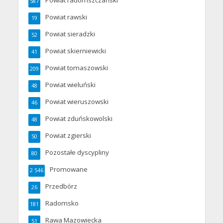
Powiat radomszczański
587
Powiat rawski
19
Powiat sieradzki
52
Powiat skierniewicki
41
Powiat tomaszowski
209
Powiat wieluński
48
Powiat wieruszowski
46
Powiat zduńskowolski
48
Powiat zgierski
50
Pozostałe dyscypliny
80
Promowane
2 546
Przedbórz
26
Radomsko
181
Rawa Mazowiecka
51