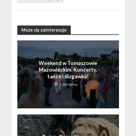
Może cię zainteresuje
Weekend w Tomaszowie
Mazowieckim. Koncerty,
tańce i ślizgawka!
2 dni temu