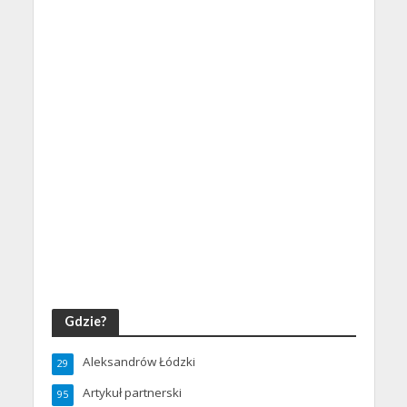
Gdzie?
Aleksandrów Łódzki
29
Artykuł partnerski
95