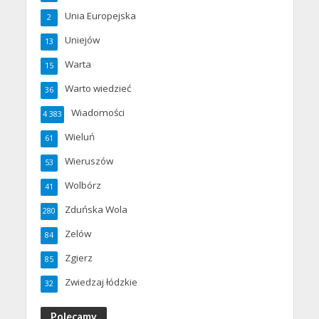
Unia Europejska
2
Uniejów
13
Warta
15
Warto wiedzieć
36
Wiadomości
4 383
Wieluń
61
Wieruszów
53
Wolbórz
41
Zduńska Wola
280
Zelów
84
Zgierz
85
Zwiedzaj łódzkie
32
Polecamy