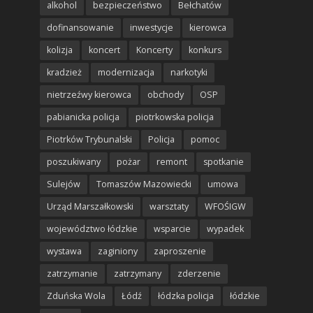
alkohol
bezpieczeństwo
Bełchatów
dofinansowanie
inwestycje
kierowca
kolizja
koncert
Koncerty
konkurs
kradzież
modernizacja
narkotyki
nietrzeźwy kierowca
obchody
OSP
pabianicka policja
piotrkowska policja
Piotrków Trybunalski
Policja
pomoc
poszukiwany
pożar
remont
spotkanie
Sulejów
Tomaszów Mazowiecki
umowa
Urząd Marszałkowski
warsztaty
WFOŚIGW
województwo łódzkie
wsparcie
wypadek
wystawa
zaginiony
zaproszenie
zatrzymanie
zatrzymany
zderzenie
Zduńska Wola
Łódź
łódzka policja
łódzkie