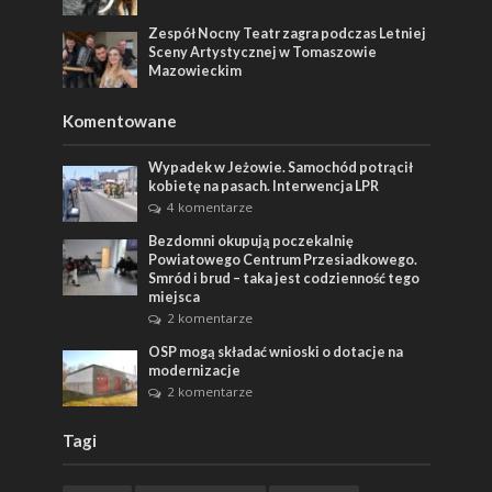
Zespół Nocny Teatr zagra podczas Letniej
Sceny Artystycznej w Tomaszowie
Mazowieckim
Komentowane
Wypadek w Jeżowie. Samochód potrącił
kobietę na pasach. Interwencja LPR
4 komentarze
Bezdomni okupują poczekalnię
Powiatowego Centrum Przesiadkowego.
Smród i brud – taka jest codzienność tego
miejsca
2 komentarze
OSP mogą składać wnioski o dotacje na
modernizacje
2 komentarze
Tagi