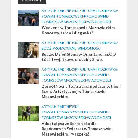
ARTYKUŁ PARTNERSKI
•
KULTURA I ROZRYWKA
•
POWIAT TOMASZOWSKI
•
PROMOWANE
•
TOMASZÓW MAZOWIECKI
•
WIADOMOŚCI
Weekend w Tomaszowie Mazowieckim.
Koncerty, tańce i ślizgawka!
ARTYKUŁ PARTNERSKI
•
KULTURA I ROZRYWKA
•
ŁÓDŹ
•
PROMOWANE
•
WIADOMOŚCI
Będzie Dzień Słonia w Orientarium ZOO
Łódź. I wyjątkowe urodziny Shwe!
ARTYKUŁ PARTNERSKI
•
KULTURA I ROZRYWKA
•
POWIAT TOMASZOWSKI
•
PROMOWANE
•
TOMASZÓW MAZOWIECKI
•
WIADOMOŚCI
Zespół Nocny Teatr zagra podczas Letniej
Sceny Artystycznej w Tomaszowie
Mazowieckim
ARTYKUŁ PARTNERSKI
•
POWIAT TOMASZOWSKI
•
PROMOWANE
•
TOMASZÓW MAZOWIECKI
•
WIADOMOŚCI
Adoptuj psa ze Schroniska dla
Bezdomnych Zwierząt w Tomaszowie
Mazowieckim. Irys czeka!