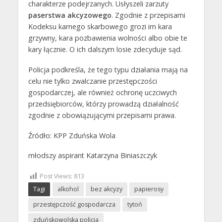
charakterze podejrzanych. Usłyszeli zarzuty
paserstwa akcyzowego
. Zgodnie z przepisami
Kodeksu karnego skarbowego grozi im kara
grzywny, kara pozbawienia wolności albo obie te
kary łącznie. O ich dalszym losie zdecyduje sąd.
Policja podkreśla, że tego typu działania mają na
celu nie tylko zwalczanie przestępczości
gospodarczej, ale również ochronę uczciwych
przedsiębiorców, którzy prowadzą działalność
zgodnie z obowiązującymi przepisami prawa.
Źródło: KPP Zduńska Wola
młodszy aspirant Katarzyna Biniaszczyk
Post Views:
813
Tagi
alkohol
bez akcyzy
papierosy
przestępczość gospodarcza
tytoń
zduńskowolska policja