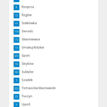
Rozprza
8
Rzgów
12
Siatkówka
41
Sieradz
154
Skierniewice
172
Smakuj łódzkie
14
Sport
335
Stryków
16
Sulejów
183
Szadek
5
Tomaszów Mazowiecki
526
Tuszyn
35
Ujazd
9