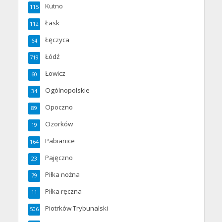
Kutno
115
Łask
112
Łęczyca
64
Łódź
719
Łowicz
60
Ogólnopolskie
34
Opoczno
89
Ozorków
19
Pabianice
164
Pajęczno
23
Piłka nożna
79
Piłka ręczna
11
Piotrków Trybunalski
506