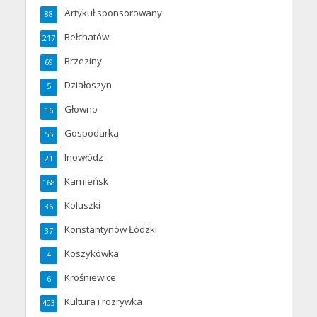
Artykuł sponsorowany
88
Bełchatów
217
Brzeziny
69
Działoszyn
5
Głowno
16
Gospodarka
55
Inowłódz
21
Kamieńsk
168
Koluszki
36
Konstantynów Łódzki
37
Koszykówka
4
Krośniewice
6
Kultura i rozrywka
403