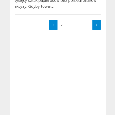
tysięcy sztuk papierosów bez polskich znaków
akcyzy. Gdyby towar...
1
2