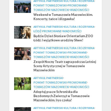
ARTYKUŁ PARTNERSKI
•
KULTURA I ROZRYWKA
•
POWIAT TOMASZOWSKI
•
PROMOWANE
•
TOMASZÓW MAZOWIECKI
•
WIADOMOŚCI
Weekend w Tomaszowie Mazowieckim.
Koncerty, tańce i ślizgawka!
ARTYKUŁ PARTNERSKI
•
KULTURA I ROZRYWKA
•
ŁÓDŹ
•
PROMOWANE
•
WIADOMOŚCI
Będzie Dzień Słonia w Orientarium ZOO
Łódź. I wyjątkowe urodziny Shwe!
ARTYKUŁ PARTNERSKI
•
KULTURA I ROZRYWKA
•
POWIAT TOMASZOWSKI
•
PROMOWANE
•
TOMASZÓW MAZOWIECKI
•
WIADOMOŚCI
Zespół Nocny Teatr zagra podczas Letniej
Sceny Artystycznej w Tomaszowie
Mazowieckim
ARTYKUŁ PARTNERSKI
•
POWIAT TOMASZOWSKI
•
PROMOWANE
•
TOMASZÓW MAZOWIECKI
•
WIADOMOŚCI
Adoptuj psa ze Schroniska dla
Bezdomnych Zwierząt w Tomaszowie
Mazowieckim. Irys czeka!
ARTYKUŁ PARTNERSKI
•
KULTURA I ROZRYWKA
•