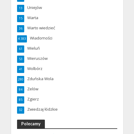
Uniejów
13
Warta
15
Warto wiedzieć
36
Wiadomości
4 383
Wieluń
61
Wieruszów
53
Wolbórz
41
Zduńska Wola
280
Zelów
84
Zgierz
85
Zwiedzaj łódzkie
32
Polecamy