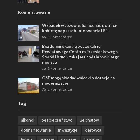
Komentowane
Wypadek w Jeżowie. Samochód potrącił
kobietę na pasach. Interwencja LPR
4 komentarze
Bezdomni okupują poczekalnię
Powiatowego Centrum Przesiadkowego.
Smród i brud – taka jest codzienność tego
miejsca
2 komentarze
OSP mogą składać wnioski o dotacje na
modernizacje
2 komentarze
Tagi
alkohol
bezpieczeństwo
Bełchatów
dofinansowanie
inwestycje
kierowca