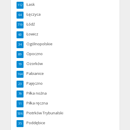
Łask
112
Łęczyca
64
Łódź
719
Łowicz
60
Ogólnopolskie
34
Opoczno
89
Ozorków
19
Pabianice
164
Pajęczno
23
Piłka nożna
79
Piłka ręczna
11
Piotrków Trybunalski
506
Poddębice
35