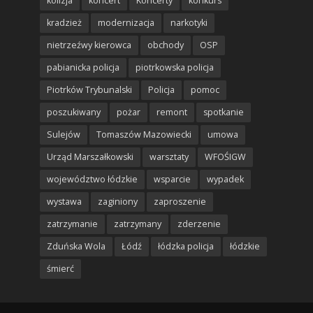
kolizja
koncert
Koncerty
konkurs
kradzież
modernizacja
narkotyki
nietrzeźwy kierowca
obchody
OSP
pabianicka policja
piotrkowska policja
Piotrków Trybunalski
Policja
pomoc
poszukiwany
pożar
remont
spotkanie
Sulejów
Tomaszów Mazowiecki
umowa
Urząd Marszałkowski
warsztaty
WFOŚIGW
województwo łódzkie
wsparcie
wypadek
wystawa
zaginiony
zaproszenie
zatrzymanie
zatrzymany
zderzenie
Zduńska Wola
Łódź
łódzka policja
łódzkie
śmierć