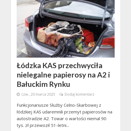
Łódzka KAS przechwyciła
nielegalne papierosy na A2 i
Bałuckim Rynku
czw., 20 marca 2025
Dodaj komentarz
Funkcjonariusze Służby Celno-Skarbowej z
łódzkiej KAS udaremnili przemyt papierosów na
autostradzie A2. Towar o wartości niemal 90
tys. zł przewoził 51-letni...