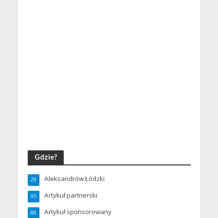
Gdzie?
Aleksandrów Łódzki
29
Artykuł partnerski
95
Artykuł sponsorowany
88