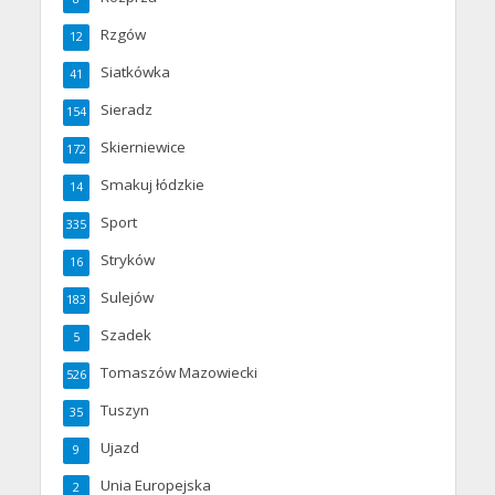
Rzgów
12
Siatkówka
41
Sieradz
154
Skierniewice
172
Smakuj łódzkie
14
Sport
335
Stryków
16
Sulejów
183
Szadek
5
Tomaszów Mazowiecki
526
Tuszyn
35
Ujazd
9
Unia Europejska
2