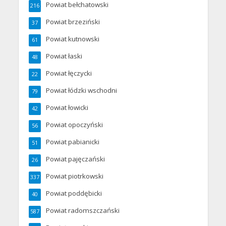
Powiat bełchatowski
216
Powiat brzeziński
37
Powiat kutnowski
61
Powiat łaski
48
Powiat łęczycki
22
Powiat łódzki wschodni
79
Powiat łowicki
42
Powiat opoczyński
56
Powiat pabianicki
51
Powiat pajęczański
26
Powiat piotrkowski
337
Powiat poddębicki
40
Powiat radomszczański
587