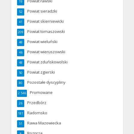
Powiat rawski
19
Powiat sieradzki
52
Powiat skierniewicki
41
Powiat tomaszowski
209
Powiat wieluński
48
Powiat wieruszowski
46
Powiat zduńskowolski
48
Powiat zgierski
50
Pozostałe dyscypliny
80
Promowane
2 546
Przedbórz
26
Radomsko
181
Rawa Mazowiecka
51
Rozprza
8