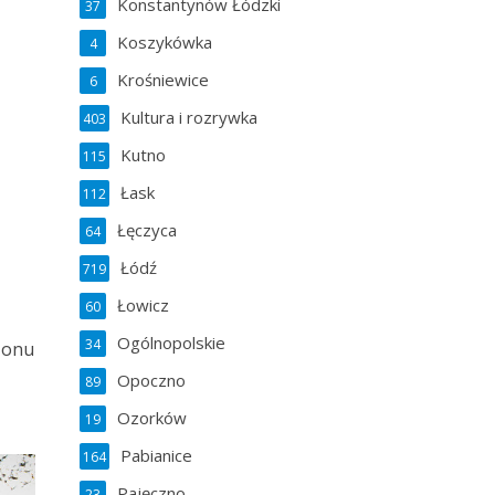
Konstantynów Łódzki
37
Koszykówka
4
Krośniewice
6
Kultura i rozrywka
403
Kutno
115
Łask
112
Łęczyca
64
Łódź
719
Łowicz
60
Ogólnopolskie
34
izonu
Opoczno
89
Ozorków
19
Pabianice
164
Pajęczno
23