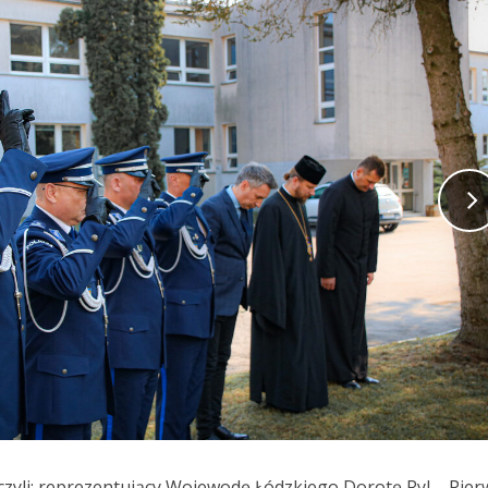
czyli: reprezentujący Wojewodę Łódzkiego Dorotę Ryl – Pier