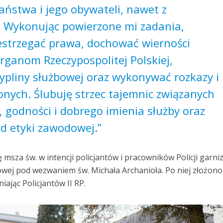
aństwa i jego obywateli, nawet z
. Wykonując powierzone mi zadania,
zestrzegać prawa, dochować wierności
rganom Rzeczypospolitej Polskiej,
ypliny służbowej oraz wykonywać rozkazy i
onych. Ślubuję strzec tajemnic związanych
, godności i dobrego imienia służby oraz
d etyki zawodowej.”
ę msza św. w intencji policjantów i pracowników Policji garn
owej pod wezwaniem św. Michała Archanioła. Po niej złożono
iając Policjantów II RP.