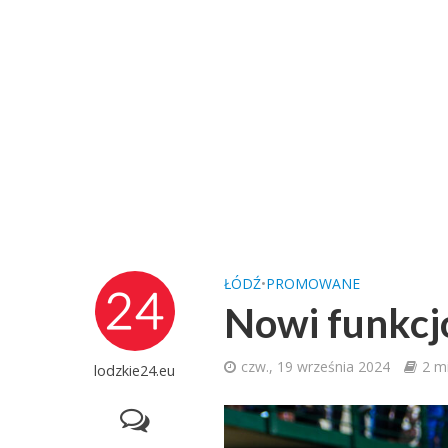
ŁÓDŹ
•
PROMOWANE
Nowi funkcjo
czw., 19 września 2024
2 m
lodzkie24.eu