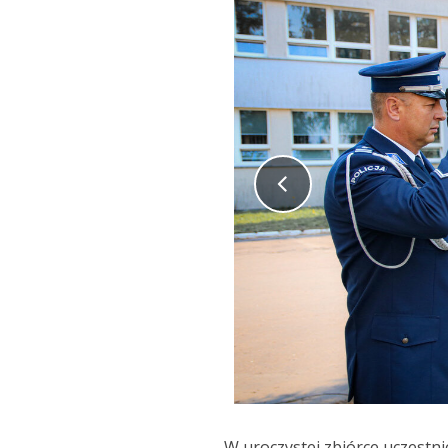
W uroczystej zbiórce uczestni