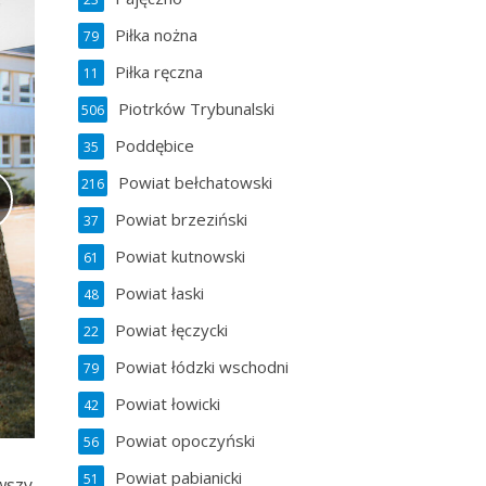
Piłka nożna
79
Piłka ręczna
11
Piotrków Trybunalski
506
Poddębice
35
Powiat bełchatowski
216
Powiat brzeziński
37
Powiat kutnowski
61
Powiat łaski
48
Powiat łęczycki
22
Powiat łódzki wschodni
79
Powiat łowicki
42
Powiat opoczyński
56
Powiat pabianicki
51
wszy