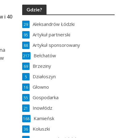
Gdzie?
w i 40
Aleksandrów Łódzki
29
Artykuł partnerski
95
Artykuł sponsorowany
88
cna
Bełchatów
217
 w
Brzeziny
69
Działoszyn
5
Głowno
16
Gospodarka
55
Inowłódz
21
Kamieńsk
168
Koluszki
36