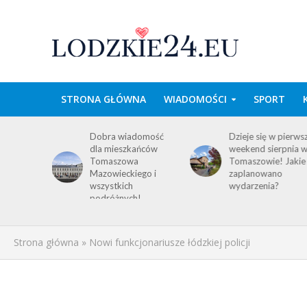
STRONA GŁÓWNA
WIADOMOŚCI
SPORT
wa w
Dobra wiadomość
Dzieje się w pierws
e
dla mieszkańców
weekend sierpnia 
im
Tomaszowa
Tomaszowie! Jakie
 środku
Mazowieckiego i
zaplanowano
y!
wszystkich
wydarzenia?
ACJA
podróżnych!
Strona główna
»
Nowi funkcjonariusze łódzkiej policji