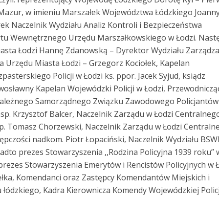
Mazur, w imieniu Marszałek Województwa Łódzkiego Joann
ek Naczelnik Wydziału Analiz Kontroli i Bezpieczeństwa
ytu Wewnętrznego Urzędu Marszałkowskiego w Łodzi. Nast
iasta Łodzi Hannę Zdanowską – Dyrektor Wydziału Zarządz
 Urzędu Miasta Łodzi – Grzegorz Kociołek, Kapelan
terskiego Policji w Łodzi ks. ppor. Jacek Syjud, ksiądz
awosławny Kapelan Wojewódzki Policji w Łodzi, Przewodniczą
ależnego Samorządnego Związku Zawodowego Policjantów
p. Krzysztof Balcer, Naczelnik Zarządu w Łodzi Centralneg
nsp. Tomasz Chorzewski, Naczelnik Zarządu w Łodzi Centraln
ępczości nadkom. Piotr Łopaciński, Naczelnik Wydziału BSW
nadto prezes Stowarzyszenia ,,Rodzina Policyjna 1939 roku” 
 prezes Stowarzyszenia Emerytów i Rencistów Policyjnych w 
 Pełka, Komendanci oraz Zastępcy Komendantów Miejskich i
u łódzkiego, Kadra Kierownicza Komendy Wojewódzkiej Policj