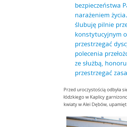
bezpieczeństwa P
narażeniem życia
ślubuję pilnie pr
konstytucyjnym o
przestrzegać dysc
polecenia przełoż
ze służbą, honoru
przestrzegać zasa
Przed uroczystością odbyła si
łódzkiego w Kaplicy garnizon
kwiaty w Alei Dębów, upamiętn