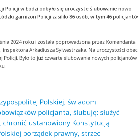
i Policji w Łodzi odbyło się uroczyste ślubowanie nowo
ódzki garnizon Policji zasiliło 86 osób, w tym 46 policjantó
eśnia 2024 roku i została poprowadzona przez Komendanta
i, inspektora Arkadiusza Sylwestrzaka. Na uroczystości obe
j Policji. Było to już czwarte ślubowanie nowych policjantów
ku.
czypospolitej Polskiej, świadom
owiązków policjanta, ślubuję: służyć
, chronić ustanowiony Konstytucją
Polskiej porządek prawny, strzec