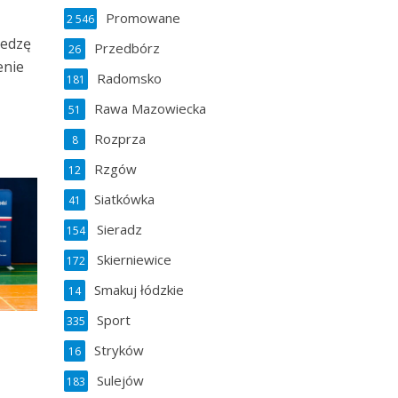
Promowane
2 546
iedzę
Przedbórz
26
enie
Radomsko
181
Rawa Mazowiecka
51
Rozprza
8
Rzgów
12
Siatkówka
41
Sieradz
154
Skierniewice
172
Smakuj łódzkie
14
Sport
335
Stryków
16
Sulejów
183