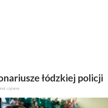
nariusze łódzkiej policji
inut czytania