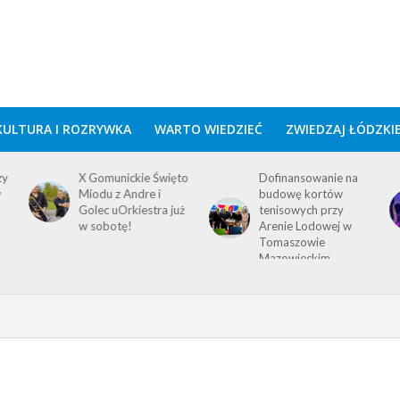
KULTURA I ROZRYWKA
WARTO WIEDZIEĆ
ZWIEDZAJ ŁÓDZKI
zy
X Gomunickie Święto
Dofinansowanie na
w
Miodu z Andre i
budowę kortów
Golec uOrkiestra już
tenisowych przy
w sobotę!
Arenie Lodowej w
Tomaszowie
Mazowieckim