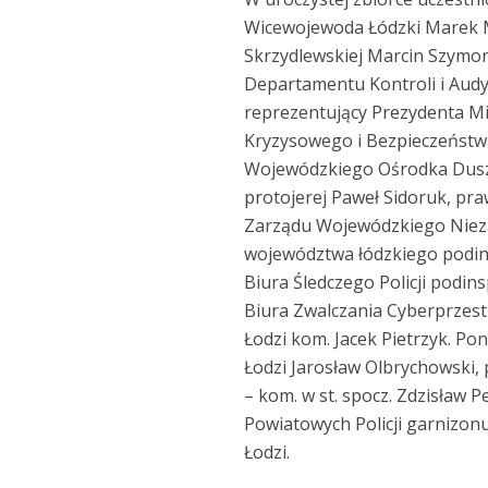
Wicewojewoda Łódzki Marek 
Skrzydlewskiej Marcin Szymor
Departamentu Kontroli i Aud
reprezentujący Prezydenta M
Kryzysowego i Bezpieczeństwa
Wojewódzkiego Ośrodka Duszpas
protojerej Paweł Sidoruk, pr
Zarządu Wojewódzkiego Niez
województwa łódzkiego podins
Biura Śledczego Policji podi
Biura Zwalczania Cyberprzest
Łodzi kom. Jacek Pietrzyk. Po
Łodzi Jarosław Olbrychowski,
– kom. w st. spocz. Zdzisław
Powiatowych Policji garnizon
Łodzi.