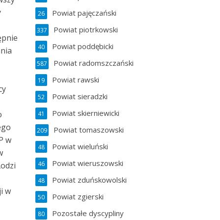
y
Powiat pajęczański
26
Powiat piotrkowski
337
ępnie
Powiat poddębicki
40
ania
Powiat radomszczański
587
Powiat rawski
19
cy
Powiat sieradzki
52
Powiat skierniewicki
o
41
ego
Powiat tomaszowski
209
P w
Powiat wieluński
48
w
Powiat wieruszowski
46
Łodzi
Powiat zduńskowolski
48
i w
Powiat zgierski
50
Pozostałe dyscypliny
80