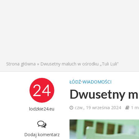
Strona główna
»
Dwusetny maluch w ośrodku „Tuli Luli”
ŁÓDŹ
•
WIADOMOŚCI
Dwusetny ma
czw., 19 września 2024
1 m
lodzkie24.eu
Dodaj komentarz