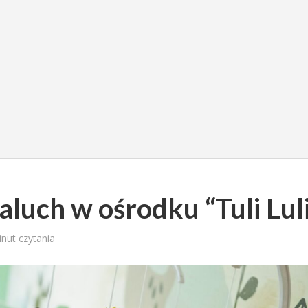
luch w ośrodku “Tuli Lul
inut czytania