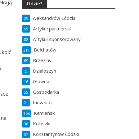
ekają
Gdzie?
Aleksandrów Łódzki
29
Artykuł partnerski
95
Artykuł sponsorowany
88
Bełchatów
217
ukoić
Brzeziny
69
o
Działoszyn
5
Głowno
16
Gospodarka
55
rzez
Inowłódz
21
Kamieńsk
168
 na
Koluszki
36
Konstantynów Łódzki
37