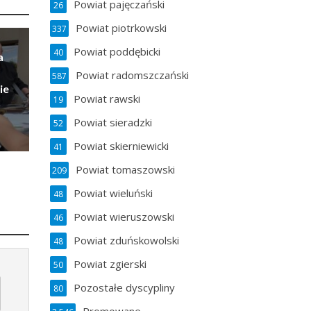
Powiat pajęczański
26
Powiat piotrkowski
337
Powiat poddębicki
40
a
Powiat radomszczański
587
ie
Powiat rawski
19
Powiat sieradzki
52
Powiat skierniewicki
41
Powiat tomaszowski
209
Powiat wieluński
48
Powiat wieruszowski
46
Powiat zduńskowolski
48
Powiat zgierski
50
Pozostałe dyscypliny
80