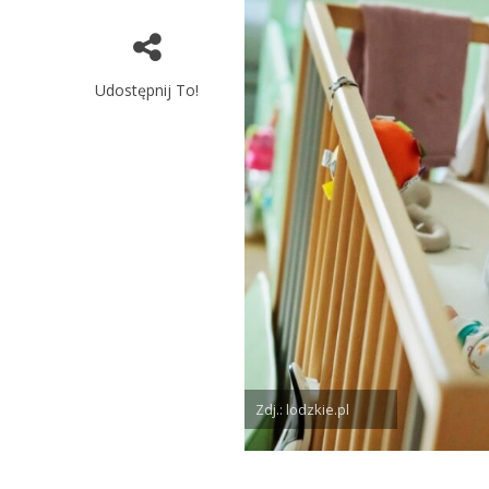
Udostępnij To!
Zdj.: lodzkie.pl