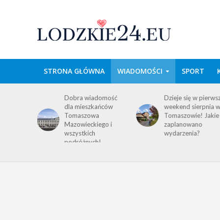
STRONA GŁÓWNA
WIADOMOŚCI
SPORT
wa w
Dobra wiadomość
Dzieje się w pierws
e
dla mieszkańców
weekend sierpnia 
im
Tomaszowa
Tomaszowie! Jakie
 środku
Mazowieckiego i
zaplanowano
y!
wszystkich
wydarzenia?
ACJA
podróżnych!