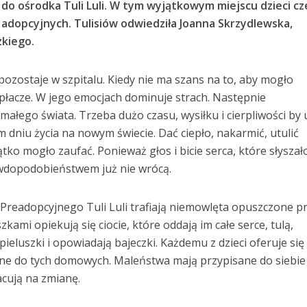
do ośrodka Tuli Luli. W tym wyjątkowym miejscu dzieci cz
 adopcyjnych. Tulisiów odwiedziła Joanna Skrzydlewska,
kiego.
ostaje w szpitalu. Kiedy nie ma szans na to, aby mogło
łacze. W jego emocjach dominuje strach. Następnie
 małego świata. Trzeba dużo czasu, wysiłku i cierpliwości by 
 dniu życia na nowym świecie. Dać ciepło, nakarmić, utulić
ątko mogło zaufać. Ponieważ głos i bicie serca, które słyszał
awdopodobieństwem już nie wrócą.
readopcyjnego Tuli Luli trafiają niemowlęta opuszczone p
kami opiekują się ciocie, które oddają im całe serce, tulą,
pieluszki i opowiadają bajeczki. Każdemu z dzieci oferuje się
żone do tych domowych. Maleństwa mają przypisane do siebie
acują na zmianę.