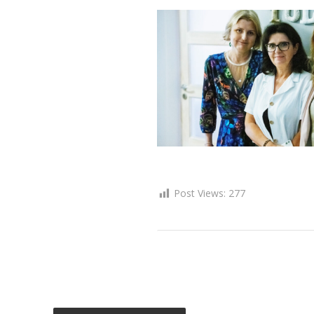
Post Views:
277