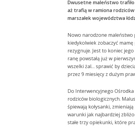
Dwusetne maleństwo trafiło 
aż trafią w ramiona rodziców
marszałek województwa łódz
Nowo narodzone maleństwo poz
kiedykolwiek zobaczyć mamę p
rezygnuje. Jest to koniec jego
ranę powstałą już w pierwszym
wszelki żal… sprawić by dzieci
przez 9 miesięcy z dużym pr
Do Interwencyjnego Ośrodka P
rodziców biologicznych. Malusz
śpiewają kołysanki, zmieniają 
warunki jak najbardziej zbli
stałe trzy opiekunki, które pr