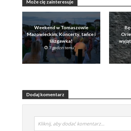
Może cię zainteresuje
Weekend w Tomaszowie
Bę
Mazowieckim. Koncerty, tańce i
Orie
ślizgawka!
wyją
7 godzin temu
Dodaj komentarz
Kliknij, aby dodać komentarz...