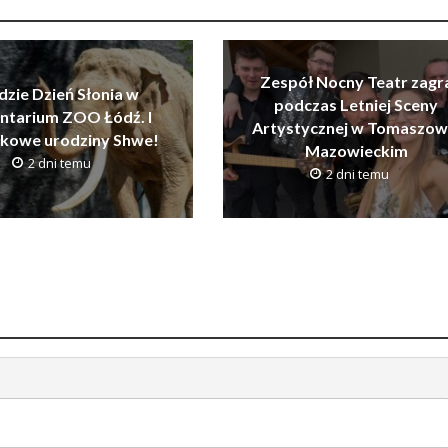
Zespół Nocny Teatr zagr
dzie Dzień Słonia w
podczas Letniej Sceny
ntarium ZOO Łódź. I
Artystycznej w Tomaszow
tkowe urodziny Shwe!
Mazowieckim
2 dni temu
2 dni temu