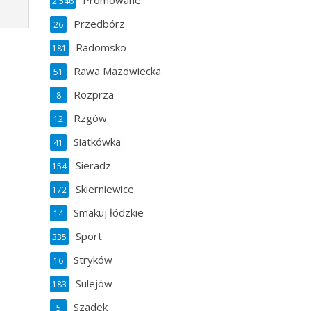
Promowane
2 546
Przedbórz
26
Radomsko
181
Rawa Mazowiecka
51
Rozprza
8
Rzgów
12
Siatkówka
41
Sieradz
154
Skierniewice
172
Smakuj łódzkie
14
Sport
335
Stryków
16
Sulejów
183
Szadek
5