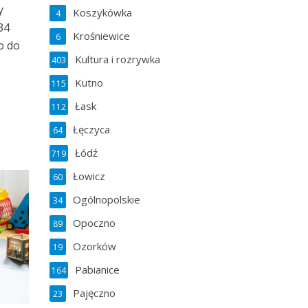
y
Koszykówka
4
34
Krośniewice
6
o do
Kultura i rozrywka
403
Kutno
115
Łask
112
Łęczyca
64
Łódź
719
Łowicz
60
Ogólnopolskie
34
Opoczno
89
Ozorków
19
Pabianice
164
Pajęczno
23