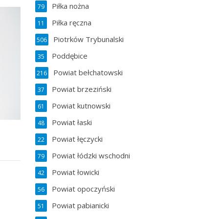
Piłka nożna
79
Piłka ręczna
11
Piotrków Trybunalski
506
Poddębice
35
Powiat bełchatowski
216
Powiat brzeziński
37
Powiat kutnowski
61
Powiat łaski
48
Powiat łęczycki
22
Powiat łódzki wschodni
79
Powiat łowicki
42
Powiat opoczyński
56
Powiat pabianicki
51