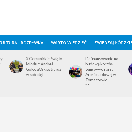
KULTURA I ROZRYWKA
WARTO WIEDZIEĆ
ZWIEDZAJ ŁÓDZKI
zy
X Gomunickie Święto
Dofinansowanie na
w
Miodu z Andre i
budowę kortów
Golec uOrkiestra już
tenisowych przy
w sobotę!
Arenie Lodowej w
Tomaszowie
Mazowieckim