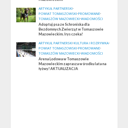
ARTYKUŁ PARTNERSKI
•
POWIAT TOMASZOWSKI
•
PROMOWANE
•
TOMASZÓW MAZOWIECKI
•
WIADOMOŚCI
Adoptuj psa ze Schroniska dla
Bezdomnych Zwierząt w Tomaszowie
Mazowieckim. Irys czeka!
ARTYKUŁ PARTNERSKI
•
KULTURA I ROZRYWKA
•
POWIAT TOMASZOWSKI
•
PROMOWANE
•
TOMASZÓW MAZOWIECKI
•
WIADOMOŚCI
Arena Lodowa w Tomaszowie
Mazowieckim zaprasza w środku lata na
łyżwy! AKTUALIZACJA