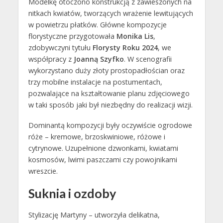
Modelkę otoczono konstrukcją z zawieszonych na
nitkach kwiatów, tworzących wrażenie lewitujących
w powietrzu płatków. Główne kompozycje
florystyczne przygotowała
Monika Lis
,
zdobywczyni tytułu
Florysty Roku 2024
, we
współpracy z
Joanną Szyfko
. W scenografii
wykorzystano duży złoty prostopadłościan oraz
trzy mobilne instalacje na postumentach,
pozwalające na kształtowanie planu zdjęciowego
w taki sposób jaki był niezbędny do realizacji wizji.
Dominantą kompozycji były oczywiście ogrodowe
róże – kremowe, brzoskwiniowe, różowe i
cytrynowe. Uzupełnione dzwonkami, kwiatami
kosmosów, lwimi paszczami czy powojnikami
wreszcie.
Suknia i ozdoby
Stylizację Martyny – utworzyła delikatna,