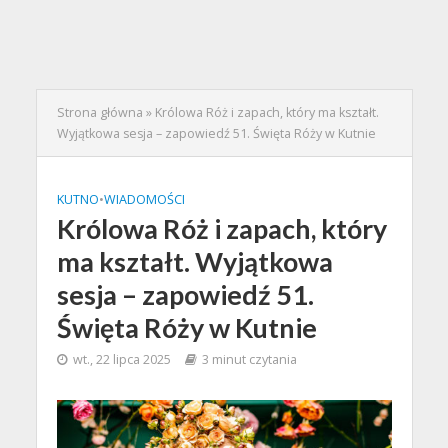
Strona główna
»
Królowa Róż i zapach, który ma kształt.
Wyjątkowa sesja – zapowiedź 51. Święta Róży w Kutnie
KUTNO
•
WIADOMOŚCI
Królowa Róż i zapach, który
ma kształt. Wyjątkowa
sesja – zapowiedź 51.
Święta Róży w Kutnie
wt., 22 lipca 2025
3 minut czytania