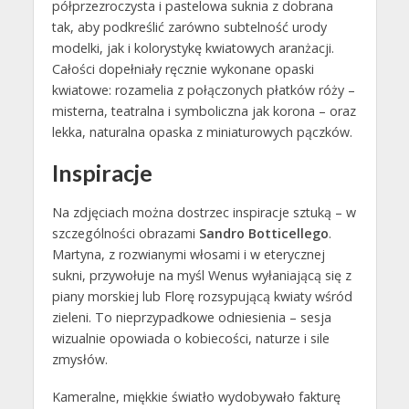
półprzezroczysta i pastelowa suknia z dobrana
tak, aby podkreślić zarówno subtelność urody
modelki, jak i kolorystykę kwiatowych aranżacji.
Całości dopełniały ręcznie wykonane opaski
kwiatowe: rozamelia z połączonych płatków róży –
misterna, teatralna i symboliczna jak korona – oraz
lekka, naturalna opaska z miniaturowych pączków.
Inspiracje
Na zdjęciach można dostrzec inspiracje sztuką – w
szczególności obrazami
Sandro Botticellego
.
Martyna, z rozwianymi włosami i w eterycznej
sukni, przywołuje na myśl Wenus wyłaniającą się z
piany morskiej lub Florę rozsypującą kwiaty wśród
zieleni. To nieprzypadkowe odniesienia – sesja
wizualnie opowiada o kobiecości, naturze i sile
zmysłów.
Kameralne, miękkie światło wydobywało fakturę