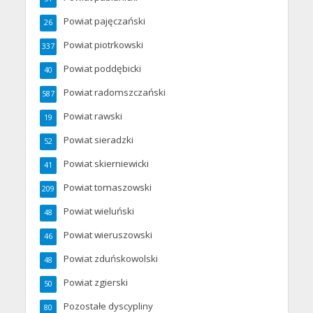
Powiat pajęczański
26
Powiat piotrkowski
337
Powiat poddębicki
40
Powiat radomszczański
587
Powiat rawski
19
Powiat sieradzki
52
Powiat skierniewicki
41
Powiat tomaszowski
209
Powiat wieluński
48
Powiat wieruszowski
46
Powiat zduńskowolski
48
Powiat zgierski
50
Pozostałe dyscypliny
80