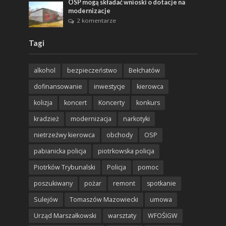
OSP mogą składać wnioski o dotacje na
modernizacje
2 komentarze
Tagi
alkohol
bezpieczeństwo
Bełchatów
dofinansowanie
inwestycje
kierowca
kolizja
koncert
Koncerty
konkurs
kradzież
modernizacja
narkotyki
nietrzeźwy kierowca
obchody
OSP
pabianicka policja
piotrkowska policja
Piotrków Trybunalski
Policja
pomoc
poszukiwany
pożar
remont
spotkanie
Sulejów
Tomaszów Mazowiecki
umowa
Urząd Marszałkowski
warsztaty
WFOŚIGW