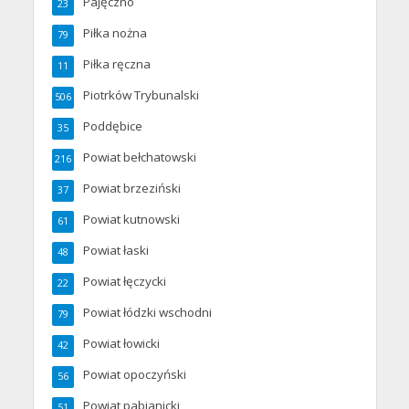
Pajęczno
23
Piłka nożna
79
Piłka ręczna
11
Piotrków Trybunalski
506
Poddębice
35
Powiat bełchatowski
216
Powiat brzeziński
37
Powiat kutnowski
61
Powiat łaski
48
Powiat łęczycki
22
Powiat łódzki wschodni
79
Powiat łowicki
42
Powiat opoczyński
56
Powiat pabianicki
51