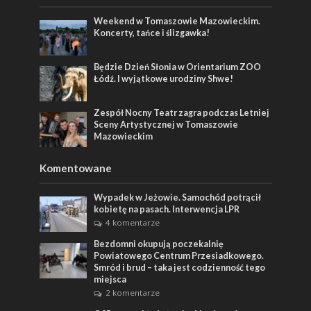
Weekend w Tomaszowie Mazowieckim.
Koncerty, tańce i ślizgawka!
Będzie Dzień Słonia w Orientarium ZOO
Łódź. I wyjątkowe urodziny Shwe!
Zespół Nocny Teatr zagra podczas Letniej
Sceny Artystycznej w Tomaszowie
Mazowieckim
Komentowane
Wypadek w Jeżowie. Samochód potrącił
kobietę na pasach. Interwencja LPR
4 komentarze
Bezdomni okupują poczekalnię
Powiatowego Centrum Przesiadkowego.
Smród i brud – taka jest codzienność tego
miejsca
2 komentarze