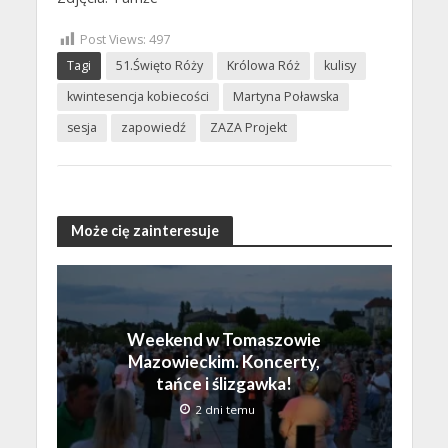
Post Views:
497
Tagi
51.Święto Róży
Królowa Róż
kulisy
kwintesencja kobiecości
Martyna Poławska
sesja
zapowiedź
ZAZA Projekt
Może cię zainteresuje
Weekend w Tomaszowie
Mazowieckim. Koncerty,
tańce i ślizgawka!
2 dni temu