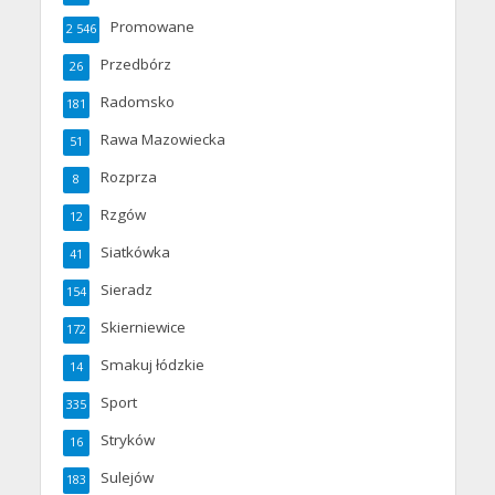
Promowane
2 546
Przedbórz
26
Radomsko
181
Rawa Mazowiecka
51
Rozprza
8
Rzgów
12
Siatkówka
41
Sieradz
154
Skierniewice
172
Smakuj łódzkie
14
Sport
335
Stryków
16
Sulejów
183