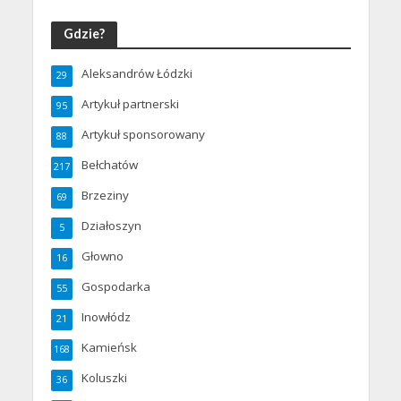
Gdzie?
Aleksandrów Łódzki
29
Artykuł partnerski
95
Artykuł sponsorowany
88
Bełchatów
217
Brzeziny
69
Działoszyn
5
Głowno
16
Gospodarka
55
Inowłódz
21
Kamieńsk
168
Koluszki
36