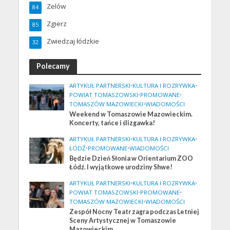
Zelów
84
Zgierz
85
Zwiedzaj łódzkie
32
Polecamy
ARTYKUŁ PARTNERSKI
•
KULTURA I ROZRYWKA
•
POWIAT TOMASZOWSKI
•
PROMOWANE
•
TOMASZÓW MAZOWIECKI
•
WIADOMOŚCI
Weekend w Tomaszowie Mazowieckim.
Koncerty, tańce i ślizgawka!
ARTYKUŁ PARTNERSKI
•
KULTURA I ROZRYWKA
•
ŁÓDŹ
•
PROMOWANE
•
WIADOMOŚCI
Będzie Dzień Słonia w Orientarium ZOO
Łódź. I wyjątkowe urodziny Shwe!
ARTYKUŁ PARTNERSKI
•
KULTURA I ROZRYWKA
•
POWIAT TOMASZOWSKI
•
PROMOWANE
•
TOMASZÓW MAZOWIECKI
•
WIADOMOŚCI
Zespół Nocny Teatr zagra podczas Letniej
Sceny Artystycznej w Tomaszowie
Mazowieckim