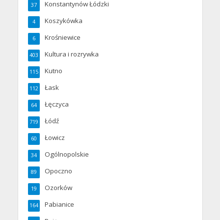
Konstantynów Łódzki
37
Koszykówka
4
Krośniewice
6
Kultura i rozrywka
403
Kutno
115
Łask
112
Łęczyca
64
Łódź
719
Łowicz
60
Ogólnopolskie
34
Opoczno
89
Ozorków
19
Pabianice
164