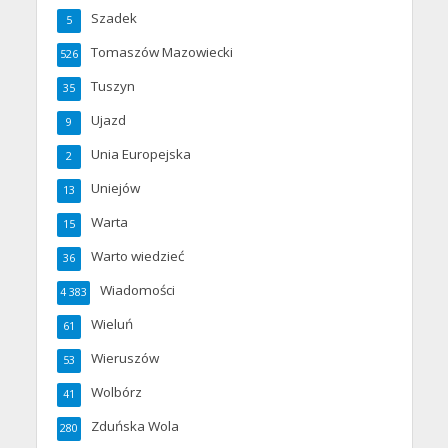
Szadek
5
Tomaszów Mazowiecki
526
Tuszyn
35
Ujazd
9
Unia Europejska
2
Uniejów
13
Warta
15
Warto wiedzieć
36
Wiadomości
4 383
Wieluń
61
Wieruszów
53
Wolbórz
41
Zduńska Wola
280