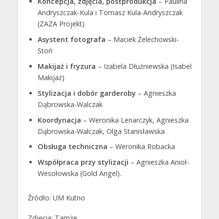
Koncepcja, zdjęcia, postprodukcja
– Paulina
Andryszczak-Kula i Tomasz Kula-Andryszczak
(ZAZA Projekt)
Asystent fotografa
– Maciek Żelechowski-
Stoń
Makijaż i fryzura
– Izabela Dłużniewska (Isabel
Makijaż)
Stylizacja i dobór garderoby
– Agnieszka
Dąbrowska-Walczak
Koordynacja
– Weronika Lenarczyk, Agnieszka
Dąbrowska-Walczak, Olga Stanisławska
Obsługa techniczna
– Weronika Robacka
Współpraca przy stylizacji
– Agnieszka Anioł-
Wesołowska (Gold Angel).
Źródło: UM Kutno
Zdjęcia: Tamże