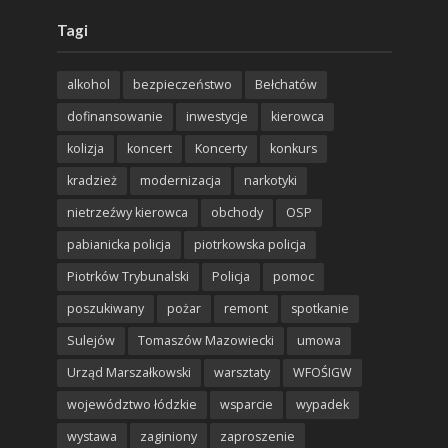
Tagi
alkohol
bezpieczeństwo
Bełchatów
dofinansowanie
inwestycje
kierowca
kolizja
koncert
Koncerty
konkurs
kradzież
modernizacja
narkotyki
nietrzeźwy kierowca
obchody
OSP
pabianicka policja
piotrkowska policja
Piotrków Trybunalski
Policja
pomoc
poszukiwany
pożar
remont
spotkanie
Sulejów
Tomaszów Mazowiecki
umowa
Urząd Marszałkowski
warsztaty
WFOŚIGW
województwo łódzkie
wsparcie
wypadek
wystawa
zaginiony
zaproszenie