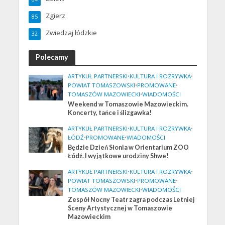
Zgierz
85
Zwiedzaj łódzkie
32
Polecamy
ARTYKUŁ PARTNERSKI
•
KULTURA I ROZRYWKA
•
POWIAT TOMASZOWSKI
•
PROMOWANE
•
TOMASZÓW MAZOWIECKI
•
WIADOMOŚCI
Weekend w Tomaszowie Mazowieckim.
Koncerty, tańce i ślizgawka!
ARTYKUŁ PARTNERSKI
•
KULTURA I ROZRYWKA
•
ŁÓDŹ
•
PROMOWANE
•
WIADOMOŚCI
Będzie Dzień Słonia w Orientarium ZOO
Łódź. I wyjątkowe urodziny Shwe!
ARTYKUŁ PARTNERSKI
•
KULTURA I ROZRYWKA
•
POWIAT TOMASZOWSKI
•
PROMOWANE
•
TOMASZÓW MAZOWIECKI
•
WIADOMOŚCI
Zespół Nocny Teatr zagra podczas Letniej
Sceny Artystycznej w Tomaszowie
Mazowieckim