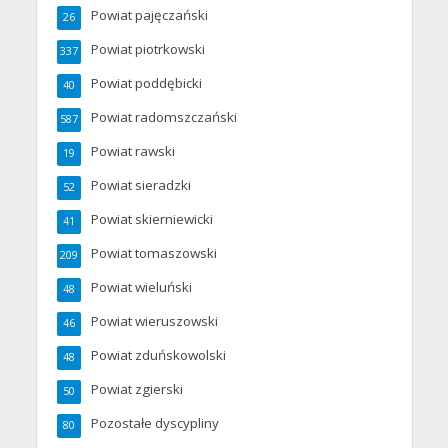
Powiat pajęczański
26
Powiat piotrkowski
337
Powiat poddębicki
40
Powiat radomszczański
587
Powiat rawski
19
Powiat sieradzki
52
Powiat skierniewicki
41
Powiat tomaszowski
209
Powiat wieluński
48
Powiat wieruszowski
46
Powiat zduńskowolski
48
Powiat zgierski
50
Pozostałe dyscypliny
80