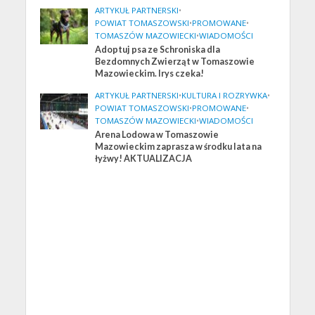
ARTYKUŁ PARTNERSKI
•
POWIAT TOMASZOWSKI
•
PROMOWANE
•
TOMASZÓW MAZOWIECKI
•
WIADOMOŚCI
Adoptuj psa ze Schroniska dla
Bezdomnych Zwierząt w Tomaszowie
Mazowieckim. Irys czeka!
ARTYKUŁ PARTNERSKI
•
KULTURA I ROZRYWKA
•
POWIAT TOMASZOWSKI
•
PROMOWANE
•
TOMASZÓW MAZOWIECKI
•
WIADOMOŚCI
Arena Lodowa w Tomaszowie
Mazowieckim zaprasza w środku lata na
łyżwy! AKTUALIZACJA