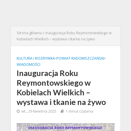
Strona główna
»
Inauguracja Roku Reymontowskiego w
Kobielach Wielkich – wystawa i tkanie na żywo
KULTURA I ROZRYWKA
•
POWIAT RADOMSZCZAŃSKI
•
WIADOMOŚCI
Inauguracja Roku
Reymontowskiego w
Kobielach Wielkich –
wystawa i tkanie na żywo
wt., 29 kwietnia 2025
1 minut czytania