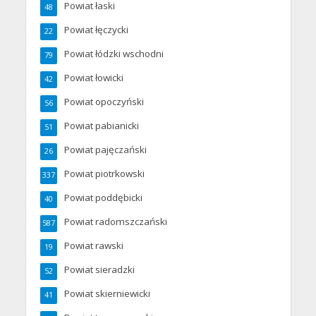
Powiat łaski
48
Powiat łęczycki
22
Powiat łódzki wschodni
79
Powiat łowicki
42
Powiat opoczyński
56
Powiat pabianicki
51
Powiat pajęczański
26
Powiat piotrkowski
337
Powiat poddębicki
40
Powiat radomszczański
587
Powiat rawski
19
Powiat sieradzki
52
Powiat skierniewicki
41