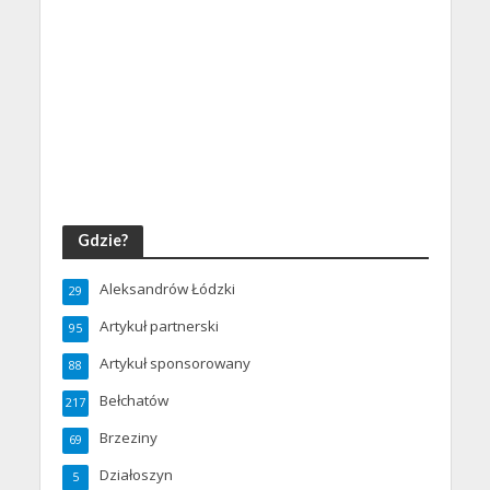
Gdzie?
Aleksandrów Łódzki
29
Artykuł partnerski
95
Artykuł sponsorowany
88
Bełchatów
217
Brzeziny
69
Działoszyn
5