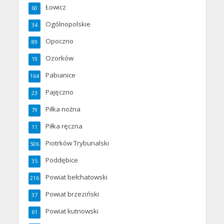
Łowicz
60
Ogólnopolskie
34
Opoczno
89
Ozorków
19
Pabianice
164
Pajęczno
23
Piłka nożna
79
Piłka ręczna
11
Piotrków Trybunalski
506
Poddębice
35
Powiat bełchatowski
216
Powiat brzeziński
37
Powiat kutnowski
61