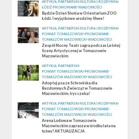
ARTYKUŁ PARTNERSKI
•
KULTURA I ROZRYWKA
•
ŁÓDŹ
•
PROMOWANE
•
WIADOMOŚCI
Będzie Dzień Słonia w Orientarium ZOO
Łódź. I wyjątkowe urodziny Shwe!
ARTYKUŁ PARTNERSKI
•
KULTURA I ROZRYWKA
•
POWIAT TOMASZOWSKI
•
PROMOWANE
•
TOMASZÓW MAZOWIECKI
•
WIADOMOŚCI
Zespół Nocny Teatr zagra podczas Letniej
Sceny Artystycznej w Tomaszowie
Mazowieckim
ARTYKUŁ PARTNERSKI
•
POWIAT TOMASZOWSKI
•
PROMOWANE
•
TOMASZÓW MAZOWIECKI
•
WIADOMOŚCI
Adoptuj psa ze Schroniska dla
Bezdomnych Zwierząt w Tomaszowie
Mazowieckim. Irys czeka!
ARTYKUŁ PARTNERSKI
•
KULTURA I ROZRYWKA
•
POWIAT TOMASZOWSKI
•
PROMOWANE
•
TOMASZÓW MAZOWIECKI
•
WIADOMOŚCI
Arena Lodowa w Tomaszowie
Mazowieckim zaprasza w środku lata na
łyżwy! AKTUALIZACJA