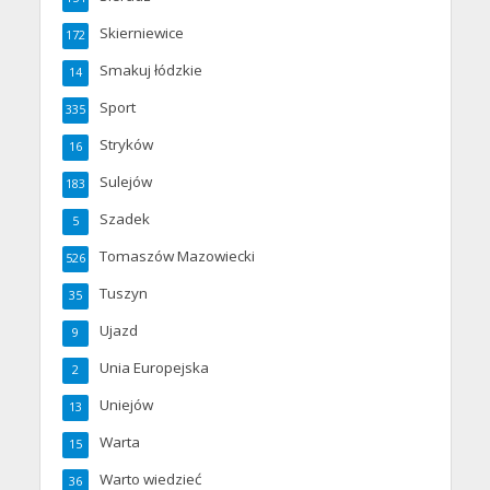
Skierniewice
172
Smakuj łódzkie
14
Sport
335
Stryków
16
Sulejów
183
Szadek
5
Tomaszów Mazowiecki
526
Tuszyn
35
Ujazd
9
Unia Europejska
2
Uniejów
13
Warta
15
Warto wiedzieć
36