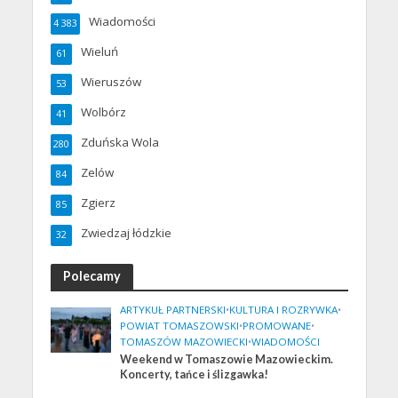
Wiadomości
4 383
Wieluń
61
Wieruszów
53
Wolbórz
41
Zduńska Wola
280
Zelów
84
Zgierz
85
Zwiedzaj łódzkie
32
Polecamy
ARTYKUŁ PARTNERSKI
•
KULTURA I ROZRYWKA
•
POWIAT TOMASZOWSKI
•
PROMOWANE
•
TOMASZÓW MAZOWIECKI
•
WIADOMOŚCI
Weekend w Tomaszowie Mazowieckim.
Koncerty, tańce i ślizgawka!