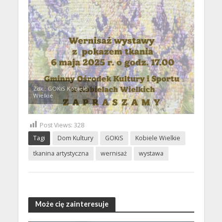
Zdk.: GOKiS Kobiele
Wielkie
Post Views:
328
Tagi
Dom Kultury
GOKiS
Kobiele Wielkie
tkanina artystyczna
wernisaż
wystawa
Może cię zainteresuje