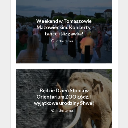
Weekend w Tomaszowie
Mazowieckim. Koncerty,
tańce i ślizgawka!
2 dni temu
Będzie Dzień Słonia w
Orientarium ZOO Łódź. I
wyjątkowe urodziny Shwe!
4 dni temu