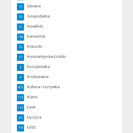
Głowno
16
Gospodarka
55
Inowłódz
21
Kamieńsk
168
Koluszki
36
Konstantynów Łódzki
37
Koszykówka
4
Krośniewice
6
Kultura i rozrywka
403
Kutno
115
Łask
112
Łęczyca
64
Łódź
719