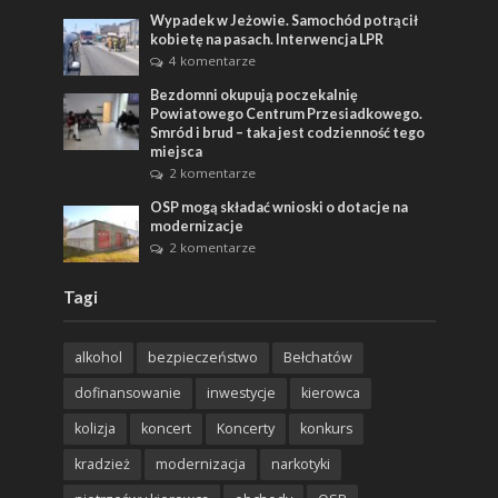
Wypadek w Jeżowie. Samochód potrącił
kobietę na pasach. Interwencja LPR
4 komentarze
Bezdomni okupują poczekalnię
Powiatowego Centrum Przesiadkowego.
Smród i brud – taka jest codzienność tego
miejsca
2 komentarze
OSP mogą składać wnioski o dotacje na
modernizacje
2 komentarze
Tagi
alkohol
bezpieczeństwo
Bełchatów
dofinansowanie
inwestycje
kierowca
kolizja
koncert
Koncerty
konkurs
kradzież
modernizacja
narkotyki