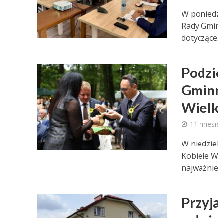
W poniedz
Rady Gmin
dotyczące.
Podzię
Gminn
Wielk
11 miesi
W niedzie
Kobiele W
najważnie
Przyj