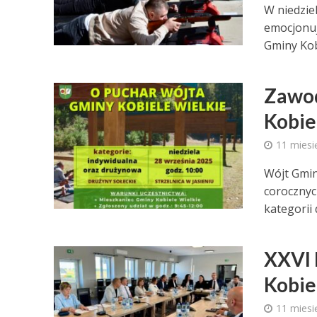
W niedziel
emocjonuj
Gminy Kobi
Zawod
Kobie
11 miesi
Wójt Gmin
corocznyc
kategorii 
XXVI 
Kobie
11 miesi