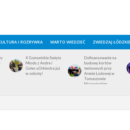
KULTURA I ROZRYWKA
WARTO WIEDZIEĆ
ZWIEDZAJ ŁÓDZKI
zy
X Gomunickie Święto
Dofinansowanie na
w
Miodu z Andre i
budowę kortów
Golec uOrkiestra już
tenisowych przy
w sobotę!
Arenie Lodowej w
Tomaszowie
Mazowieckim