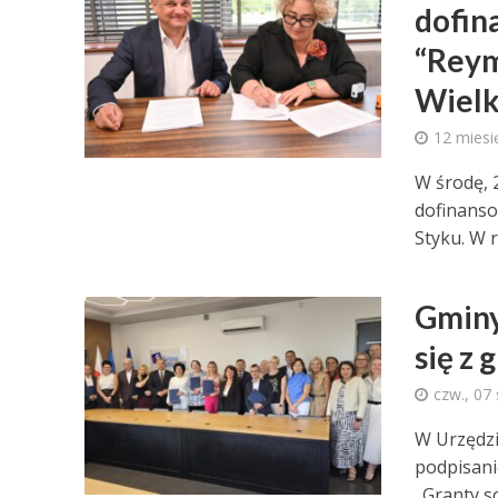
dofin
“Reym
Wielk
12 miesi
W środę, 
dofinanso
Styku. W 
Gminy
się z
czw., 07
W Urzędzi
podpisan
„Granty so