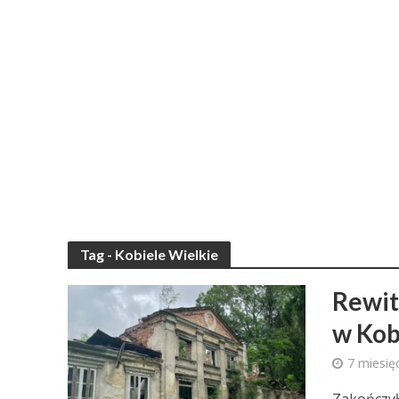
Tag - Kobiele Wielkie
Rewit
w Kob
7 miesię