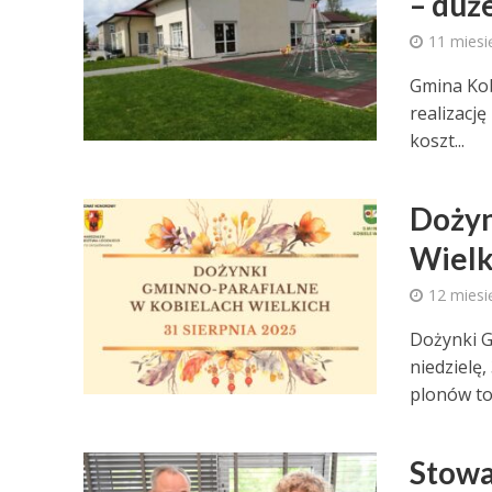
– duż
11 miesi
Gmina Ko
realizacj
koszt...
Dożyn
Wielk
12 miesi
Dożynki G
niedzielę
plonów to 
Stowa