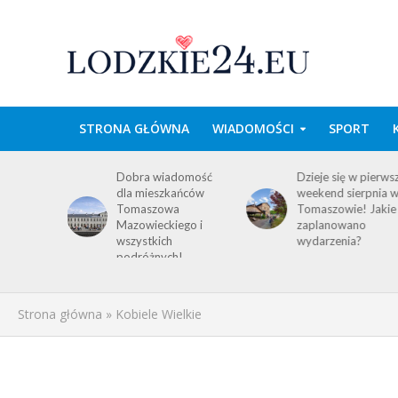
STRONA GŁÓWNA
WIADOMOŚCI
SPORT
wa w
Dobra wiadomość
Dzieje się w pierws
e
dla mieszkańców
weekend sierpnia 
im
Tomaszowa
Tomaszowie! Jakie
 środku
Mazowieckiego i
zaplanowano
y!
wszystkich
wydarzenia?
ACJA
podróżnych!
Strona główna
»
Kobiele Wielkie