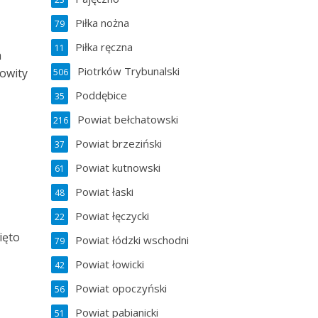
Piłka nożna
79
Piłka ręczna
11
a
Piotrków Trybunalski
kowity
506
Poddębice
35
Powiat bełchatowski
216
Powiat brzeziński
37
Powiat kutnowski
61
Powiat łaski
48
Powiat łęczycki
22
ięto
Powiat łódzki wschodni
79
Powiat łowicki
42
Powiat opoczyński
56
Powiat pabianicki
51