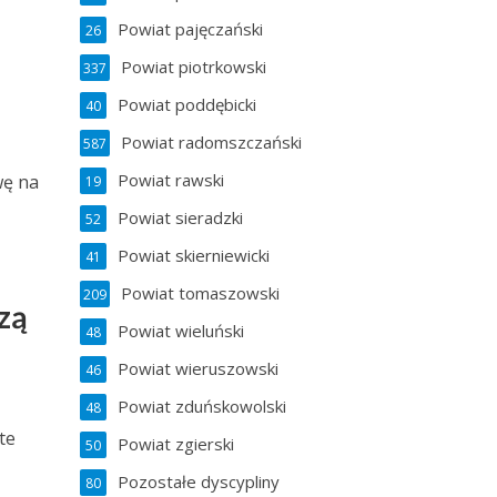
Powiat pajęczański
26
Powiat piotrkowski
337
Powiat poddębicki
40
Powiat radomszczański
587
Powiat rawski
wę na
19
Powiat sieradzki
52
Powiat skierniewicki
41
Powiat tomaszowski
209
zą
Powiat wieluński
48
Powiat wieruszowski
46
Powiat zduńskowolski
48
te
Powiat zgierski
50
Pozostałe dyscypliny
80