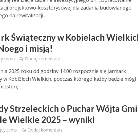
a się realizacja zadania inwestycyjnego pn. „Opracowanie
cji projektowo-kosztorysowej dla zadania budowlanego
go na rewitalizacji...
rk Świąteczny w Kobielach Wielkic
Noego i misją!
cy temu
Dodaj komentarz
dnia 2025 roku od godziny 14:00 rozpocznie się Jarmark
y w Kobi3lqch Wielkich, podczas którego każdy będzie mógł
mosferę...
y Strzeleckich o Puchar Wójta Gm
le Wielkie 2025 – wyniki
ęcy temu
Dodaj komentarz