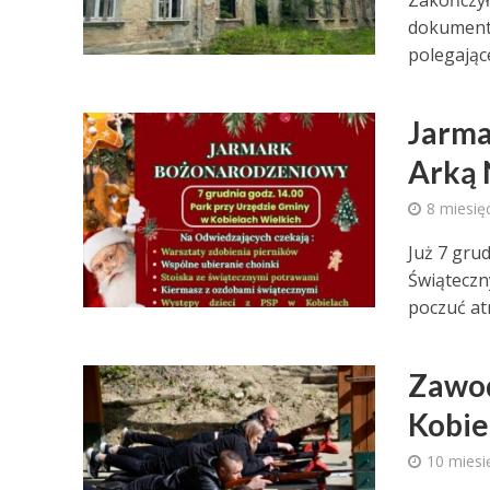
Zakończył
dokumenta
polegające
Jarma
Arką 
8 miesię
Już 7 gru
Świąteczn
poczuć at
Zawod
Kobie
10 miesi