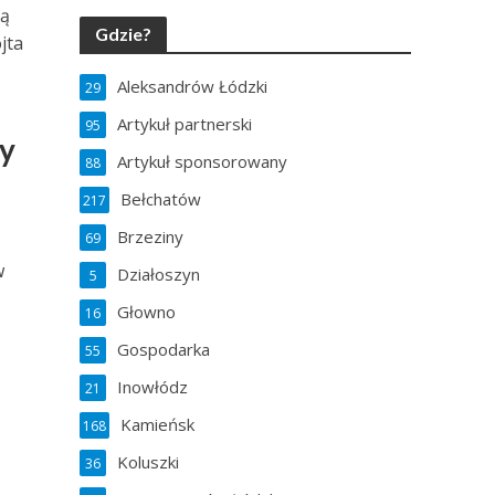
ną
Gdzie?
jta
Aleksandrów Łódzki
29
Artykuł partnerski
95
ny
Artykuł sponsorowany
88
Bełchatów
217
Brzeziny
69
w
Działoszyn
5
Głowno
16
Gospodarka
55
Inowłódz
21
Kamieńsk
168
Koluszki
36