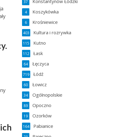
Konstantynów Łódzki
37
ja
Koszykówka
4
ały
Krośniewice
6
Kultura i rozrywka
403
Kutno
y.
115
Łask
112
Łęczyca
64
Łódź
719
Łowicz
60
iny
Ogólnopolskie
34
Opoczno
89
Ozorków
19
ich
Pabianice
164
Pajęczno
23