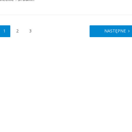
1
2
3
NASTĘPNE