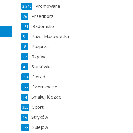
Promowane
2 546
Przedbórz
26
Radomsko
181
Rawa Mazowiecka
51
Rozprza
8
Rzgów
12
Siatkówka
41
Sieradz
154
Skierniewice
172
Smakuj łódzkie
14
Sport
335
Stryków
16
Sulejów
183