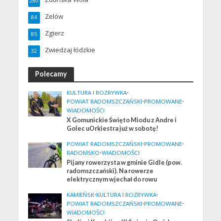
280
Zelów
84
Zgierz
85
Zwiedzaj łódzkie
32
Polecamy
KULTURA I ROZRYWKA
•
POWIAT RADOMSZCZAŃSKI
•
PROMOWANE
•
WIADOMOŚCI
X Gomunickie Święto Miodu z Andre i
Golec uOrkiestra już w sobotę!
POWIAT RADOMSZCZAŃSKI
•
PROMOWANE
•
RADOMSKO
•
WIADOMOŚCI
Pijany rowerzysta w gminie Gidle (pow.
radomszczański). Na rowerze
elektrycznym wjechał do rowu
KAMIEŃSK
•
KULTURA I ROZRYWKA
•
POWIAT RADOMSZCZAŃSKI
•
PROMOWANE
•
WIADOMOŚCI