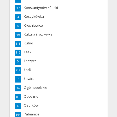
Konstantynów Łódzki
37
Koszykówka
4
Krośniewice
6
Kultura i rozrywka
403
Kutno
115
Łask
112
Łęczyca
64
Łódź
719
Łowicz
60
Ogólnopolskie
34
Opoczno
89
Ozorków
19
Pabianice
164