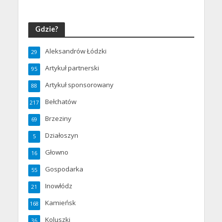
Gdzie?
Aleksandrów Łódzki
29
Artykuł partnerski
95
Artykuł sponsorowany
88
Bełchatów
217
Brzeziny
69
Działoszyn
5
Głowno
16
Gospodarka
55
Inowłódz
21
Kamieńsk
168
Koluszki
36