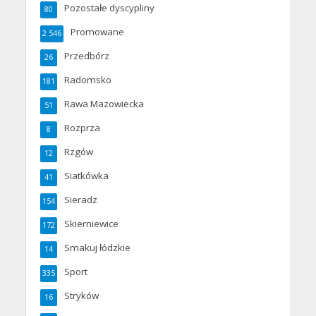
Pozostałe dyscypliny
80
Promowane
2 546
Przedbórz
26
Radomsko
181
Rawa Mazowiecka
51
Rozprza
8
Rzgów
12
Siatkówka
41
Sieradz
154
Skierniewice
172
Smakuj łódzkie
14
Sport
335
Stryków
16