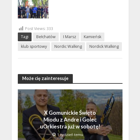
Post Views:
333
Tagi
Bełchatów
I Marsz
Kamieńsk
klub sportowy
Nordic Walking
Nordick Walking
Może cię zainteresuje
X Gomunickie Święto
Miodu z Andre i Golec
uOrkiestra już w sobotę!
1 tydzień temu