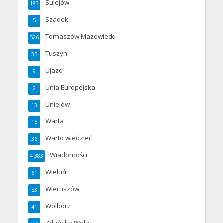
Sulejów
183
Szadek
5
Tomaszów Mazowiecki
526
Tuszyn
35
Ujazd
9
Unia Europejska
2
Uniejów
13
Warta
15
Warto wiedzieć
36
Wiadomości
4 383
Wieluń
61
Wieruszów
53
Wolbórz
41
Zduńska Wola