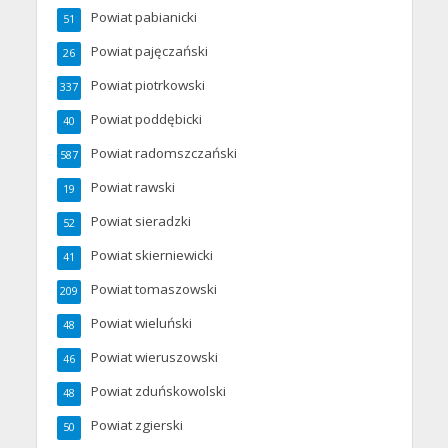
Powiat pabianicki
51
Powiat pajęczański
26
Powiat piotrkowski
337
Powiat poddębicki
40
Powiat radomszczański
587
Powiat rawski
19
Powiat sieradzki
52
Powiat skierniewicki
41
Powiat tomaszowski
209
Powiat wieluński
48
Powiat wieruszowski
46
Powiat zduńskowolski
48
Powiat zgierski
50