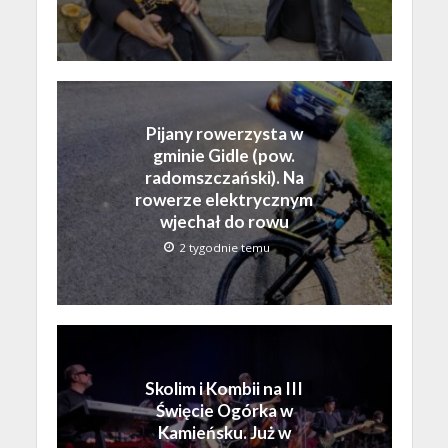
Pijany rowerzysta w
gminie Gidle (pow.
radomszczański). Na
rowerze elektrycznym
wjechał do rowu
2 tygodnie temu
Skolim i Kombii na III
Święcie Ogórka w
Kamieńsku. Już w