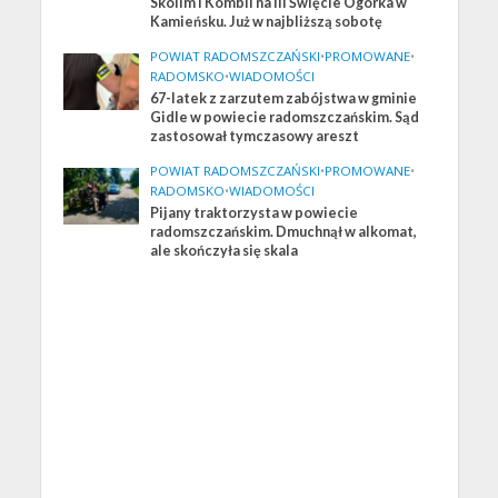
Skolim i Kombii na III Święcie Ogórka w
Kamieńsku. Już w najbliższą sobotę
POWIAT RADOMSZCZAŃSKI
•
PROMOWANE
•
RADOMSKO
•
WIADOMOŚCI
67-latek z zarzutem zabójstwa w gminie
Gidle w powiecie radomszczańskim. Sąd
zastosował tymczasowy areszt
POWIAT RADOMSZCZAŃSKI
•
PROMOWANE
•
RADOMSKO
•
WIADOMOŚCI
Pijany traktorzysta w powiecie
radomszczańskim. Dmuchnął w alkomat,
ale skończyła się skala