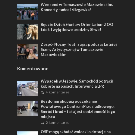
Weekend w Tomaszowie Mazowieckim.
Koncerty, tańce i ślizgawka!
Będzie Dzień Słonia w Orientarium ZOO
Łódź. I wyjątkowe urodziny Shwe!
Zespół Nocny Teatr zagra podczas Letniej
Sceny Artystycznej w Tomaszowie
Mazowieckim
Komentowane
Wypadek w Jeżowie. Samochód potrącił
kobietę na pasach. Interwencja LPR
4 komentarze
Bezdomni okupują poczekalnię
Powiatowego Centrum Przesiadkowego.
Smród i brud – taka jest codzienność tego
miejsca
2 komentarze
OSP mogą składać wnioski o dotacje na