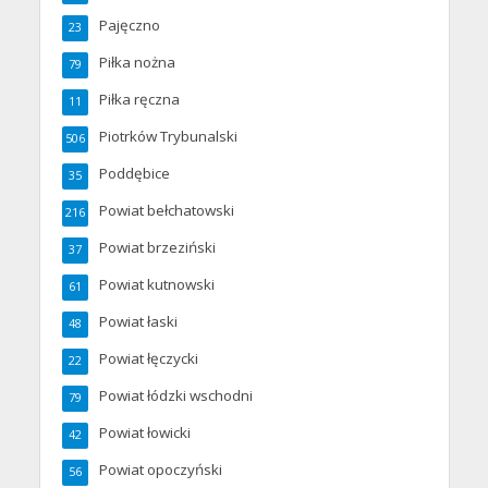
Pajęczno
23
Piłka nożna
79
Piłka ręczna
11
Piotrków Trybunalski
506
Poddębice
35
Powiat bełchatowski
216
Powiat brzeziński
37
Powiat kutnowski
61
Powiat łaski
48
Powiat łęczycki
22
Powiat łódzki wschodni
79
Powiat łowicki
42
Powiat opoczyński
56