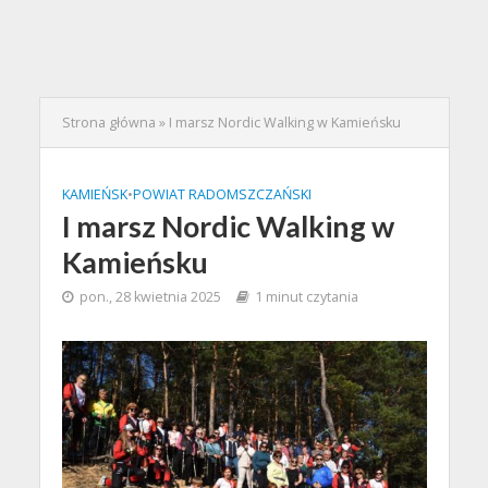
Strona główna
»
I marsz Nordic Walking w Kamieńsku
KAMIEŃSK
•
POWIAT RADOMSZCZAŃSKI
I marsz Nordic Walking w
Kamieńsku
pon., 28 kwietnia 2025
1 minut czytania