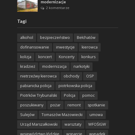
modernizacje
2 komentarze
Tagi
alkohol
bezpieczeństwo
Bełchatów
dofinansowanie
inwestycje
kierowca
kolizja
koncert
Koncerty
konkurs
kradzież
modernizacja
narkotyki
nietrzeźwy kierowca
obchody
OSP
pabianicka policja
piotrkowska policja
Piotrków Trybunalski
Policja
pomoc
poszukiwany
pożar
remont
spotkanie
Sulejów
Tomaszów Mazowiecki
umowa
Urząd Marszałkowski
warsztaty
WFOŚIGW
województwo łódzkie
wsparcie
wypadek