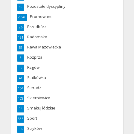
Pozostałe dyscypliny
80
Promowane
2 546
Przedbórz
26
Radomsko
181
Rawa Mazowiecka
51
Rozprza
8
Rzgów
12
Siatkówka
41
Sieradz
154
Skierniewice
172
Smakuj łódzkie
14
Sport
335
Stryków
16