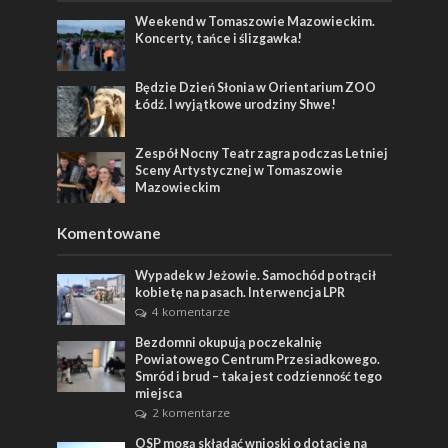
Weekend w Tomaszowie Mazowieckim.
Koncerty, tańce i ślizgawka!
Będzie Dzień Słonia w Orientarium ZOO
Łódź. I wyjątkowe urodziny Shwe!
Zespół Nocny Teatr zagra podczas Letniej
Sceny Artystycznej w Tomaszowie
Mazowieckim
Komentowane
Wypadek w Jeżowie. Samochód potrącił
kobietę na pasach. Interwencja LPR
4 komentarze
Bezdomni okupują poczekalnię
Powiatowego Centrum Przesiadkowego.
Smród i brud – taka jest codzienność tego
miejsca
2 komentarze
OSP mogą składać wnioski o dotacje na