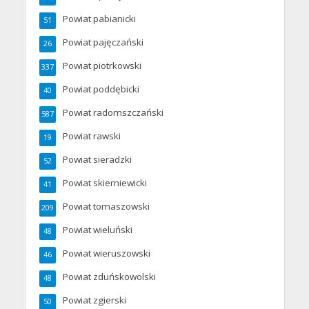
Powiat pabianicki
51
Powiat pajęczański
26
Powiat piotrkowski
337
Powiat poddębicki
40
Powiat radomszczański
587
Powiat rawski
19
Powiat sieradzki
52
Powiat skierniewicki
41
Powiat tomaszowski
209
Powiat wieluński
48
Powiat wieruszowski
46
Powiat zduńskowolski
48
Powiat zgierski
50