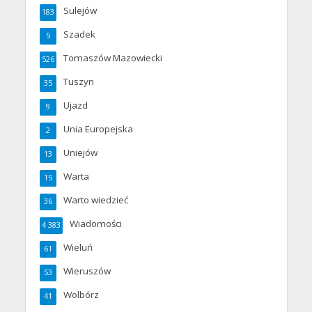
Sulejów
183
Szadek
5
Tomaszów Mazowiecki
526
Tuszyn
35
Ujazd
9
Unia Europejska
2
Uniejów
13
Warta
15
Warto wiedzieć
36
Wiadomości
4 383
Wieluń
61
Wieruszów
53
Wolbórz
41