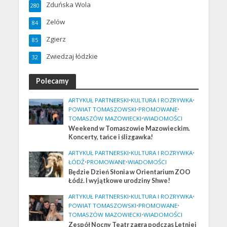
Zduńska Wola
280
Zelów
84
Zgierz
85
Zwiedzaj łódzkie
32
Polecamy
ARTYKUŁ PARTNERSKI
•
KULTURA I ROZRYWKA
•
POWIAT TOMASZOWSKI
•
PROMOWANE
•
TOMASZÓW MAZOWIECKI
•
WIADOMOŚCI
Weekend w Tomaszowie Mazowieckim.
Koncerty, tańce i ślizgawka!
ARTYKUŁ PARTNERSKI
•
KULTURA I ROZRYWKA
•
ŁÓDŹ
•
PROMOWANE
•
WIADOMOŚCI
Będzie Dzień Słonia w Orientarium ZOO
Łódź. I wyjątkowe urodziny Shwe!
ARTYKUŁ PARTNERSKI
•
KULTURA I ROZRYWKA
•
POWIAT TOMASZOWSKI
•
PROMOWANE
•
TOMASZÓW MAZOWIECKI
•
WIADOMOŚCI
Zespół Nocny Teatr zagra podczas Letniej