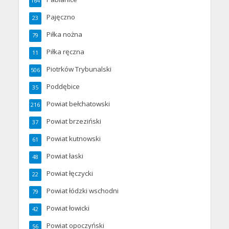
164
Pajęczno
23
Piłka nożna
79
Piłka ręczna
11
Piotrków Trybunalski
506
Poddębice
35
Powiat bełchatowski
216
Powiat brzeziński
37
Powiat kutnowski
61
Powiat łaski
48
Powiat łęczycki
22
Powiat łódzki wschodni
79
Powiat łowicki
42
Powiat opoczyński
56