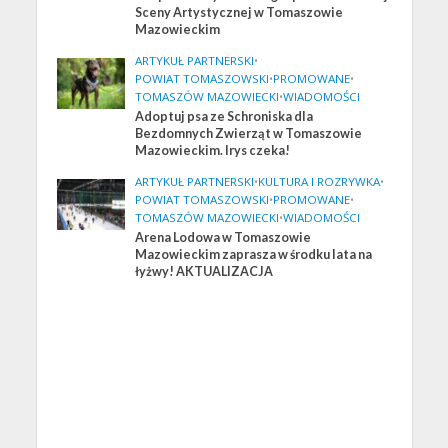
Sceny Artystycznej w Tomaszowie
Mazowieckim
ARTYKUŁ PARTNERSKI
•
POWIAT TOMASZOWSKI
•
PROMOWANE
•
TOMASZÓW MAZOWIECKI
•
WIADOMOŚCI
Adoptuj psa ze Schroniska dla
Bezdomnych Zwierząt w Tomaszowie
Mazowieckim. Irys czeka!
ARTYKUŁ PARTNERSKI
•
KULTURA I ROZRYWKA
•
POWIAT TOMASZOWSKI
•
PROMOWANE
•
TOMASZÓW MAZOWIECKI
•
WIADOMOŚCI
Arena Lodowa w Tomaszowie
Mazowieckim zaprasza w środku lata na
łyżwy! AKTUALIZACJA