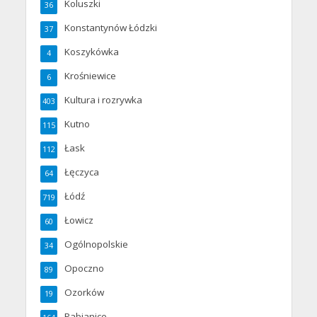
Koluszki
36
Konstantynów Łódzki
37
Koszykówka
4
Krośniewice
6
Kultura i rozrywka
403
Kutno
115
Łask
112
Łęczyca
64
Łódź
719
Łowicz
60
Ogólnopolskie
34
Opoczno
89
Ozorków
19
Pabianice