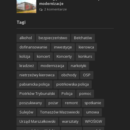
modernizacje
2 komentarze
Tagi
alkohol
bezpieczeństwo
Bełchatów
dofinansowanie
inwestycje
kierowca
kolizja
koncert
Koncerty
konkurs
kradzież
modernizacja
narkotyki
nietrzeźwy kierowca
obchody
OSP
pabianicka policja
piotrkowska policja
Piotrków Trybunalski
Policja
pomoc
poszukiwany
pożar
remont
spotkanie
Sulejów
Tomaszów Mazowiecki
umowa
Urząd Marszałkowski
warsztaty
WFOŚIGW