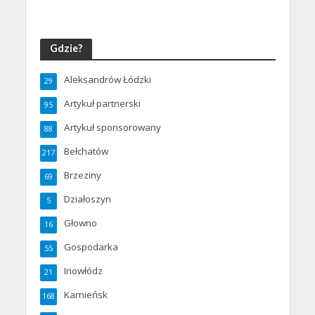
Gdzie?
Aleksandrów Łódzki
29
Artykuł partnerski
95
Artykuł sponsorowany
88
Bełchatów
217
Brzeziny
69
Działoszyn
5
Głowno
16
Gospodarka
55
Inowłódz
21
Kamieńsk
168