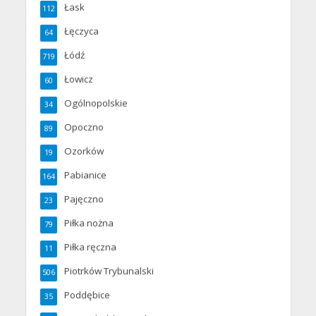
Łask
112
Łęczyca
64
Łódź
719
Łowicz
60
Ogólnopolskie
34
Opoczno
89
Ozorków
19
Pabianice
164
Pajęczno
23
Piłka nożna
79
Piłka ręczna
11
Piotrków Trybunalski
506
Poddębice
35