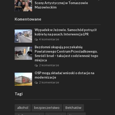
Sceny Artystycznej w Tomaszowie
Mazowieckim
Komentowane
Wypadek w Jeżowie. Samochód potrącił
kobietę na pasach. Interwencja LPR
4 komentarze
Bezdomni okupują poczekalnię
Powiatowego Centrum Przesiadkowego.
Smród i brud – taka jest codzienność tego
miejsca
2 komentarze
OSP mogą składać wnioski o dotacje na
modernizacje
2 komentarze
Tagi
alkohol
bezpieczeństwo
Bełchatów