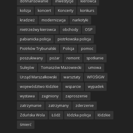
dofinansowanie
inwestycje
kierowca
kolizja
koncert
Koncerty
konkurs
kradzież
modernizacja
narkotyki
nietrzeźwy kierowca
obchody
OSP
pabianicka policja
piotrkowska policja
Piotrków Trybunalski
Policja
pomoc
poszukiwany
pożar
remont
spotkanie
Sulejów
Tomaszów Mazowiecki
umowa
Urząd Marszałkowski
warsztaty
WFOŚIGW
województwo łódzkie
wsparcie
wypadek
wystawa
zaginiony
zaproszenie
zatrzymanie
zatrzymany
zderzenie
Zduńska Wola
Łódź
łódzka policja
łódzkie
śmierć