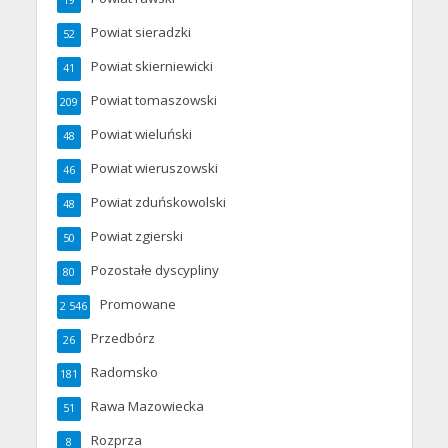
Powiat sieradzki
52
Powiat skierniewicki
41
Powiat tomaszowski
209
Powiat wieluński
48
Powiat wieruszowski
46
Powiat zduńskowolski
48
Powiat zgierski
50
Pozostałe dyscypliny
80
Promowane
2 546
Przedbórz
26
Radomsko
181
Rawa Mazowiecka
51
Rozprza
8