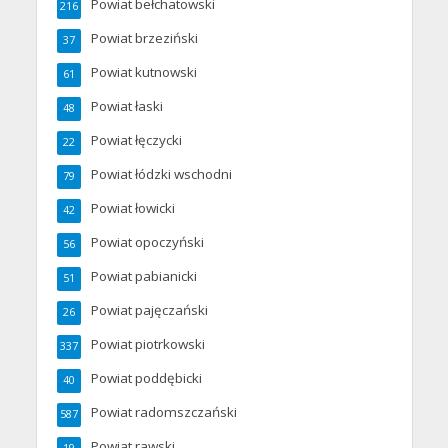
Powiat bełchatowski
216
Powiat brzeziński
37
Powiat kutnowski
61
Powiat łaski
48
Powiat łęczycki
22
Powiat łódzki wschodni
79
Powiat łowicki
42
Powiat opoczyński
56
Powiat pabianicki
51
Powiat pajęczański
26
Powiat piotrkowski
337
Powiat poddębicki
40
Powiat radomszczański
587
Powiat rawski
19