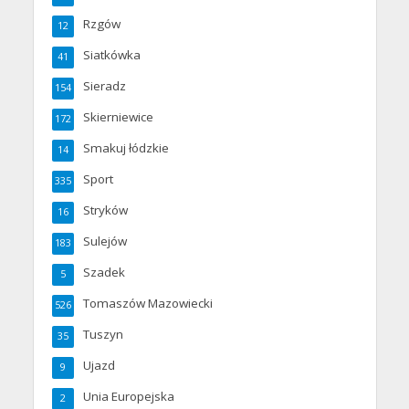
Rzgów
12
Siatkówka
41
Sieradz
154
Skierniewice
172
Smakuj łódzkie
14
Sport
335
Stryków
16
Sulejów
183
Szadek
5
Tomaszów Mazowiecki
526
Tuszyn
35
Ujazd
9
Unia Europejska
2