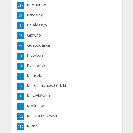
Bełchatów
217
Brzeziny
69
Działoszyn
5
Głowno
16
Gospodarka
55
Inowłódz
21
Kamieńsk
168
Koluszki
36
Konstantynów Łódzki
37
Koszykówka
4
Krośniewice
6
Kultura i rozrywka
403
Kutno
115