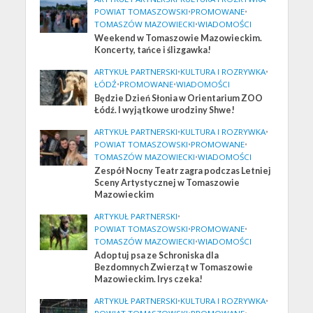
POWIAT TOMASZOWSKI
•
PROMOWANE
•
TOMASZÓW MAZOWIECKI
•
WIADOMOŚCI
Weekend w Tomaszowie Mazowieckim.
Koncerty, tańce i ślizgawka!
ARTYKUŁ PARTNERSKI
•
KULTURA I ROZRYWKA
•
ŁÓDŹ
•
PROMOWANE
•
WIADOMOŚCI
Będzie Dzień Słonia w Orientarium ZOO
Łódź. I wyjątkowe urodziny Shwe!
ARTYKUŁ PARTNERSKI
•
KULTURA I ROZRYWKA
•
POWIAT TOMASZOWSKI
•
PROMOWANE
•
TOMASZÓW MAZOWIECKI
•
WIADOMOŚCI
Zespół Nocny Teatr zagra podczas Letniej
Sceny Artystycznej w Tomaszowie
Mazowieckim
ARTYKUŁ PARTNERSKI
•
POWIAT TOMASZOWSKI
•
PROMOWANE
•
TOMASZÓW MAZOWIECKI
•
WIADOMOŚCI
Adoptuj psa ze Schroniska dla
Bezdomnych Zwierząt w Tomaszowie
Mazowieckim. Irys czeka!
ARTYKUŁ PARTNERSKI
•
KULTURA I ROZRYWKA
•