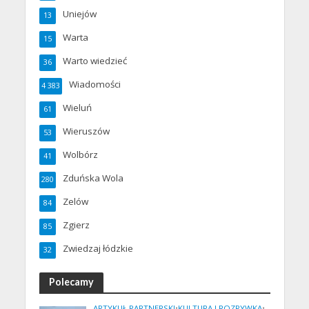
Uniejów
13
Warta
15
Warto wiedzieć
36
Wiadomości
4 383
Wieluń
61
Wieruszów
53
Wolbórz
41
Zduńska Wola
280
Zelów
84
Zgierz
85
Zwiedzaj łódzkie
32
Polecamy
ARTYKUŁ PARTNERSKI
•
KULTURA I ROZRYWKA
•