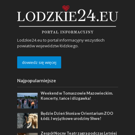
Lodzkie24.eu to portal informacyjny wszystkich
powiatów województw łódzkiego.
dowiedz się więcej
Najpopularniejsze
Weekend w Tomaszowie Mazowieckim.
Koncerty, tańce i ślizgawka!
Będzie Dzień Słonia w Orientarium ZOO
Łódź. I wyjątkowe urodziny Shwe!
Zespół Nocny Teatr zagra podczas Letniej