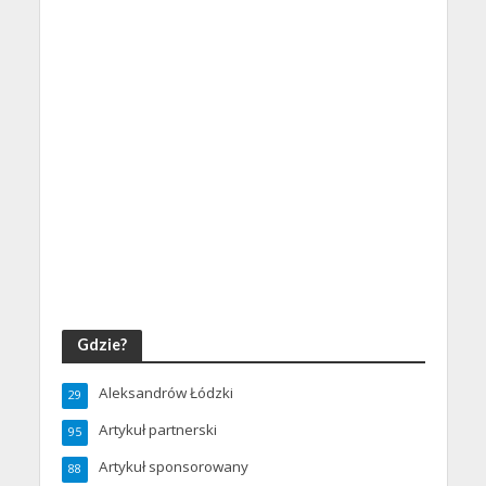
Gdzie?
Aleksandrów Łódzki
29
Artykuł partnerski
95
Artykuł sponsorowany
88