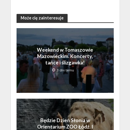
Może cię zainteresuje
Weekend w Tomaszowie
Mazowieckim. Koncerty,
tańce i ślizgawka!
3 dni temu
Będzie Dzień Słonia w
Orientarium ZOO Łódź. I