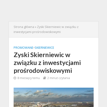
Strona główna
»
Zyski Skierniewic w związku z
inwestycjami prośrodowiskowymi
PROMOWANE
•
SKIERNIEWICE
Zyski Skierniewic w
związku z inwestycjami
prośrodowiskowymi
8 miesięcy temu
2 minut czytania