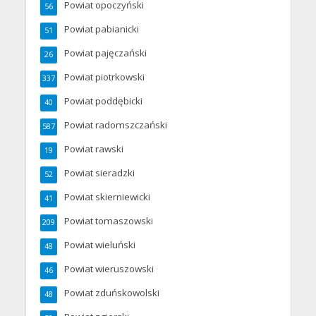
Powiat opoczyński
56
Powiat pabianicki
51
Powiat pajęczański
26
Powiat piotrkowski
337
Powiat poddębicki
40
Powiat radomszczański
587
Powiat rawski
19
Powiat sieradzki
52
Powiat skierniewicki
41
Powiat tomaszowski
209
Powiat wieluński
48
Powiat wieruszowski
46
Powiat zduńskowolski
48