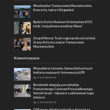
Weekend w Tomaszowie Mazowieckim.
Koncerty, tańce i ślizgawka!
Będzie Dzień Słonia w Orientarium ZOO
Łódź. I wyjątkowe urodziny Shwe!
Zespół Nocny Teatr zagra podczas Letniej
Sceny Artystycznej w Tomaszowie
Mazowieckim
Komentowane
Wypadek w Jeżowie. Samochód potrącił
kobietę na pasach. Interwencja LPR
4 komentarze
Bezdomni okupują poczekalnię
Powiatowego Centrum Przesiadkowego.
Smród i brud – taka jest codzienność tego
miejsca
2 komentarze
OSP mogą składać wnioski o dotacje na