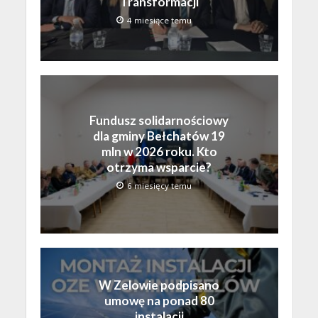
Transformacji
4 miesiące temu
Fundusz solidarnościowy
dla gminy Bełchatów 19
mln w 2026 roku. Kto
otrzyma wsparcie?
6 miesięcy temu
W Zelowie podpisano
umowę na ponad 80
instalacji