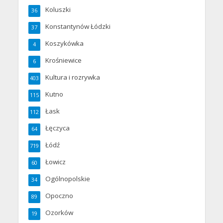
Koluszki
36
Konstantynów Łódzki
37
Koszykówka
4
Krośniewice
6
Kultura i rozrywka
403
Kutno
115
Łask
112
Łęczyca
64
Łódź
719
Łowicz
60
Ogólnopolskie
34
Opoczno
89
Ozorków
19