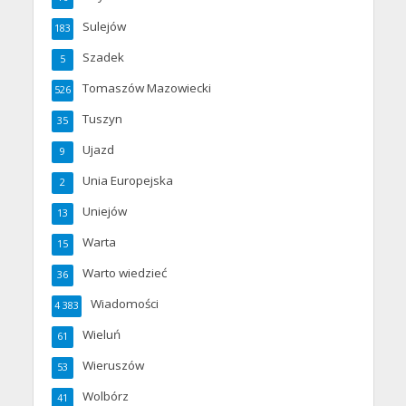
Sulejów
183
Szadek
5
Tomaszów Mazowiecki
526
Tuszyn
35
Ujazd
9
Unia Europejska
2
Uniejów
13
Warta
15
Warto wiedzieć
36
Wiadomości
4 383
Wieluń
61
Wieruszów
53
Wolbórz
41