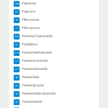
Pabianice
164
Pajęczno
23
Piłka nożna
79
Piłka ręczna
11
Piotrków Trybunalski
506
Poddębice
35
Powiat bełchatowski
216
Powiat brzeziński
37
Powiat kutnowski
61
Powiat łaski
48
Powiat łęczycki
22
Powiat łódzki wschodni
79
Powiat łowicki
42