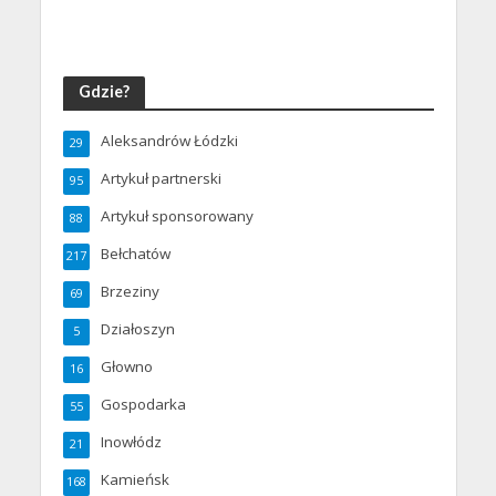
Gdzie?
Aleksandrów Łódzki
29
Artykuł partnerski
95
Artykuł sponsorowany
88
Bełchatów
217
Brzeziny
69
Działoszyn
5
Głowno
16
Gospodarka
55
Inowłódz
21
Kamieńsk
168