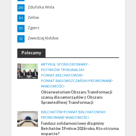
Zduńska Wola
280
Zelów
84
Zgierz
85
Zwiedzaj łódzkie
32
Polecamy
ARTYKUŁ SPONSOROWANY
•
PIOTRKÓW TRYBUNALSKI
•
POWIAT BEŁCHATOWSKI
•
POWIAT RADOMSZCZAŃSKI
•
PROMOWANE
•
WIADOMOŚCI
Obserwatorium Obszaru Transformacji
szansą dla samorządów z Obszaru
Sprawiedliwej Transformacji
BEŁCHATÓW
•
POWIAT BEŁCHATOWSKI
•
PROMOWANE
•
WIADOMOŚCI
Fundusz solidarnościowy dla gminy
Bełchatów 19 mln w 2026 roku. Kto otrzyma
wsparcie?