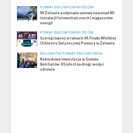
POWIAT BEŁCHATOWSKI
•
ZELÓW
W Zelowie podpisano umowę na ponad 80
instalacji fotowoltaicznych i magazynów
energii
POWIAT BEŁCHATOWSKI
•
ZELÓW
Szereg imprez w ramach 34. Finału Wielkiej
Orkiestry Świątecznej Pomocy w Zelowie
BEŁCHATÓW
•
POWIAT BEŁCHATOWSKI
Rekordowe inwestycje w Gminie
Bełchatów. 81 mln zł na drogi, wodę i
zdrowie