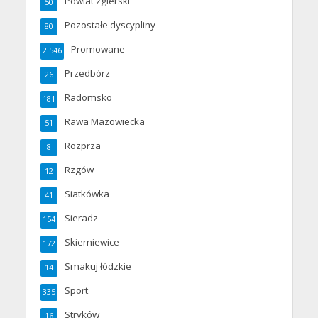
Powiat zgierski
50
Pozostałe dyscypliny
80
Promowane
2 546
Przedbórz
26
Radomsko
181
Rawa Mazowiecka
51
Rozprza
8
Rzgów
12
Siatkówka
41
Sieradz
154
Skierniewice
172
Smakuj łódzkie
14
Sport
335
Stryków
16