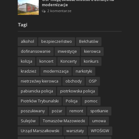
modernizacje
2 komentarze
Tagi
alkohol
bezpieczeństwo
Bełchatów
dofinansowanie
inwestycje
kierowca
kolizja
koncert
Koncerty
konkurs
kradzież
modernizacja
narkotyki
nietrzeźwy kierowca
obchody
OSP
pabianicka policja
piotrkowska policja
Piotrków Trybunalski
Policja
pomoc
poszukiwany
pożar
remont
spotkanie
Sulejów
Tomaszów Mazowiecki
umowa
Urząd Marszałkowski
warsztaty
WFOŚIGW