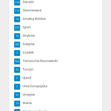
Sieradz
154
Skierniewice
172
Smakuj łódzkie
14
Sport
335
Stryków
16
Sulejów
183
Szadek
5
Tomaszów Mazowiecki
526
Tuszyn
35
Ujazd
9
Unia Europejska
2
Uniejów
13
Warta
15