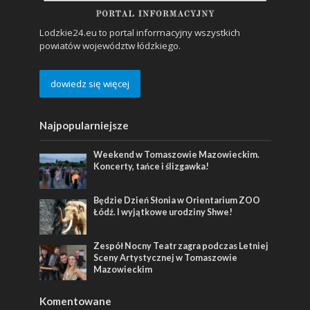
Lodzkie24.eu to portal informacyjny wszystkich
powiatów województw łódzkiego.
dowiedz się więcej
Najpopularniejsze
Weekend w Tomaszowie Mazowieckim.
Koncerty, tańce i ślizgawka!
Będzie Dzień Słonia w Orientarium ZOO
Łódź. I wyjątkowe urodziny Shwe!
Zespół Nocny Teatr zagra podczas Letniej
Sceny Artystycznej w Tomaszowie
Mazowieckim
Komentowane