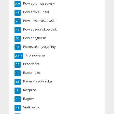
Powiat tomaszowski
209
Powiat wieluński
48
Powiat wieruszowski
46
Powiat zduńskowolski
48
Powiat zgierski
50
Pozostałe dyscypliny
80
Promowane
2 546
Przedbórz
26
Radomsko
181
Rawa Mazowiecka
51
Rozprza
8
Rzgów
12
Siatkówka
41