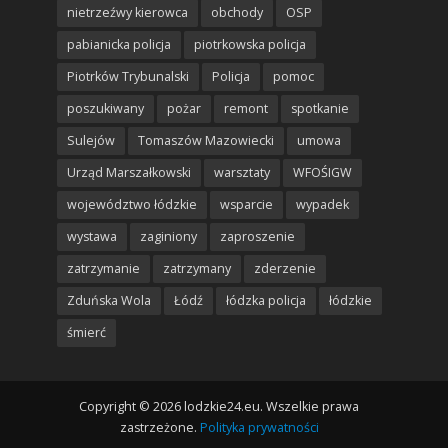
nietrzeźwy kierowca
obchody
OSP
pabianicka policja
piotrkowska policja
Piotrków Trybunalski
Policja
pomoc
poszukiwany
pożar
remont
spotkanie
Sulejów
Tomaszów Mazowiecki
umowa
Urząd Marszałkowski
warsztaty
WFOŚIGW
województwo łódzkie
wsparcie
wypadek
wystawa
zaginiony
zaproszenie
zatrzymanie
zatrzymany
zderzenie
Zduńska Wola
Łódź
łódzka policja
łódzkie
śmierć
Copyright © 2026 lodzkie24.eu. Wszelkie prawa
zastrzeżone.
Polityka prywatności