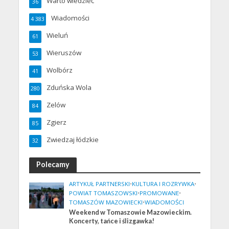
Warto wiedzieć
36
Wiadomości
4 383
Wieluń
61
Wieruszów
53
Wolbórz
41
Zduńska Wola
280
Zelów
84
Zgierz
85
Zwiedzaj łódzkie
32
Polecamy
ARTYKUŁ PARTNERSKI
•
KULTURA I ROZRYWKA
•
POWIAT TOMASZOWSKI
•
PROMOWANE
•
TOMASZÓW MAZOWIECKI
•
WIADOMOŚCI
Weekend w Tomaszowie Mazowieckim.
Koncerty, tańce i ślizgawka!