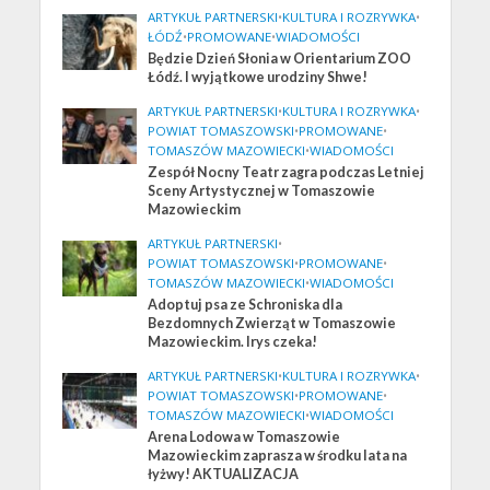
ARTYKUŁ PARTNERSKI
•
KULTURA I ROZRYWKA
•
ŁÓDŹ
•
PROMOWANE
•
WIADOMOŚCI
Będzie Dzień Słonia w Orientarium ZOO
Łódź. I wyjątkowe urodziny Shwe!
ARTYKUŁ PARTNERSKI
•
KULTURA I ROZRYWKA
•
POWIAT TOMASZOWSKI
•
PROMOWANE
•
TOMASZÓW MAZOWIECKI
•
WIADOMOŚCI
Zespół Nocny Teatr zagra podczas Letniej
Sceny Artystycznej w Tomaszowie
Mazowieckim
ARTYKUŁ PARTNERSKI
•
POWIAT TOMASZOWSKI
•
PROMOWANE
•
TOMASZÓW MAZOWIECKI
•
WIADOMOŚCI
Adoptuj psa ze Schroniska dla
Bezdomnych Zwierząt w Tomaszowie
Mazowieckim. Irys czeka!
ARTYKUŁ PARTNERSKI
•
KULTURA I ROZRYWKA
•
POWIAT TOMASZOWSKI
•
PROMOWANE
•
TOMASZÓW MAZOWIECKI
•
WIADOMOŚCI
Arena Lodowa w Tomaszowie
Mazowieckim zaprasza w środku lata na
łyżwy! AKTUALIZACJA