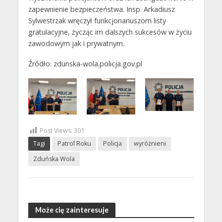
zapewnienie bezpieczeństwa. Insp. Arkadiusz
Sylwestrzak wręczył funkcjonariuszom listy
gratulacyjne, życząc im dalszych sukcesów w życiu
zawodowym jak i prywatnym.
Źródło: zdunska-wola.policja.gov.pl
Post Views:
301
Tagi
Patrol Roku
Policja
wyróżnieni
Zduńska Wola
Może cię zainteresuje