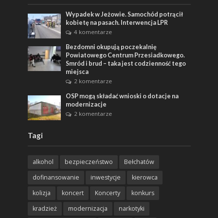
Wypadek w Jeżowie. Samochód potrącił
kobietę na pasach. Interwencja LPR
4 komentarze
Bezdomni okupują poczekalnię
Powiatowego Centrum Przesiadkowego.
Smród i brud – taka jest codzienność tego
miejsca
2 komentarze
OSP mogą składać wnioski o dotacje na
modernizacje
2 komentarze
Tagi
alkohol
bezpieczeństwo
Bełchatów
dofinansowanie
inwestycje
kierowca
kolizja
koncert
Koncerty
konkurs
kradzież
modernizacja
narkotyki