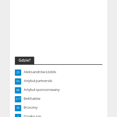
Gdzie?
Aleksandrów Łódzki
29
Artykuł partnerski
95
Artykuł sponsorowany
88
Bełchatów
217
Brzeziny
69
Działoszyn
5