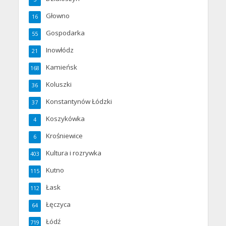
Głowno
16
Gospodarka
55
Inowłódz
21
Kamieńsk
168
Koluszki
36
Konstantynów Łódzki
37
Koszykówka
4
Krośniewice
6
Kultura i rozrywka
403
Kutno
115
Łask
112
Łęczyca
64
Łódź
719