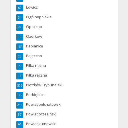
Łowicz
60
Ogólnopolskie
34
Opoczno
89
Ozorków
19
Pabianice
164
Pajęczno
23
Piłka nożna
79
Piłka ręczna
11
Piotrków Trybunalski
506
Poddębice
35
Powiat bełchatowski
216
Powiat brzeziński
37
Powiat kutnowski
61