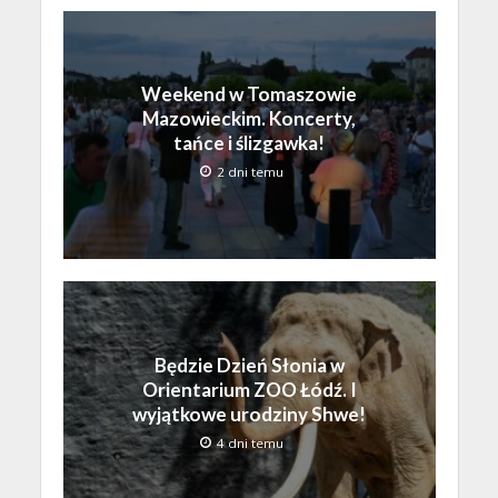
Weekend w Tomaszowie
Mazowieckim. Koncerty,
tańce i ślizgawka!
2 dni temu
Będzie Dzień Słonia w
Orientarium ZOO Łódź. I
wyjątkowe urodziny Shwe!
4 dni temu