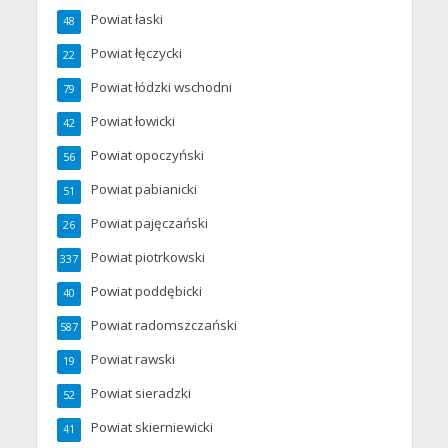
Powiat łaski
48
Powiat łęczycki
22
Powiat łódzki wschodni
79
Powiat łowicki
42
Powiat opoczyński
56
Powiat pabianicki
51
Powiat pajęczański
26
Powiat piotrkowski
337
Powiat poddębicki
40
Powiat radomszczański
587
Powiat rawski
19
Powiat sieradzki
52
Powiat skierniewicki
41