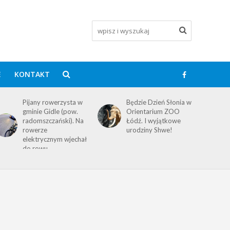
E
KONTAKT
Pijany rowerzysta w
Będzie Dzień Słonia w
gminie Gidle (pow.
Orientarium ZOO
radomszczański). Na
Łódź. I wyjątkowe
rowerze
urodziny Shwe!
elektrycznym wjechał
do rowu