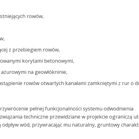
istniejących rowów,
w,
jącej z przebiegiem rowów,
kowanymi korytami betonowymi,
 ażurowymi na geowłókninie,
astąpienie rowów otwartych kanałami zamkniętymi z rur o d
 przywrócenie pełnej funkcjonalności systemu odwodnienia
wiązania techniczne przewidziane w projekcie ograniczą ut
ią odpływ wód, przywracając mu naturalny, gruntowy charakt