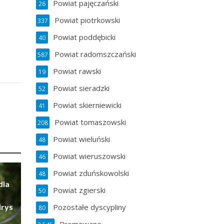
Powiat pajęczański
26
Powiat piotrkowski
337
Powiat poddębicki
40
Powiat radomszczański
587
Powiat rawski
19
Powiat sieradzki
52
Powiat skierniewicki
41
Powiat tomaszowski
208
Powiat wieluński
48
Powiat wieruszowski
46
Powiat zduńskowolski
48
dla
Powiat zgierski
50
Pozostałe dyscypliny
Irys
80