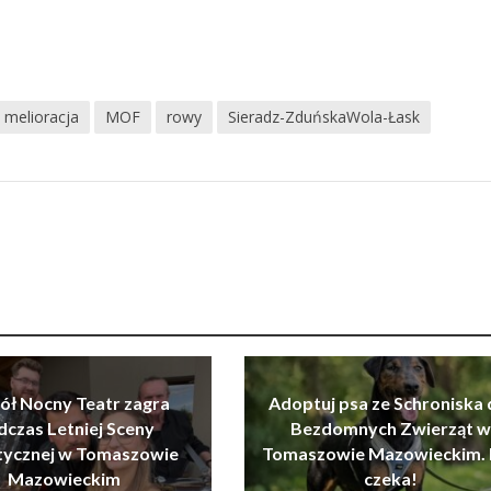
melioracja
MOF
rowy
Sieradz-ZduńskaWola-Łask
ół Nocny Teatr zagra
Adoptuj psa ze Schroniska 
dczas Letniej Sceny
Bezdomnych Zwierząt w
tycznej w Tomaszowie
Tomaszowie Mazowieckim. 
Mazowieckim
czeka!