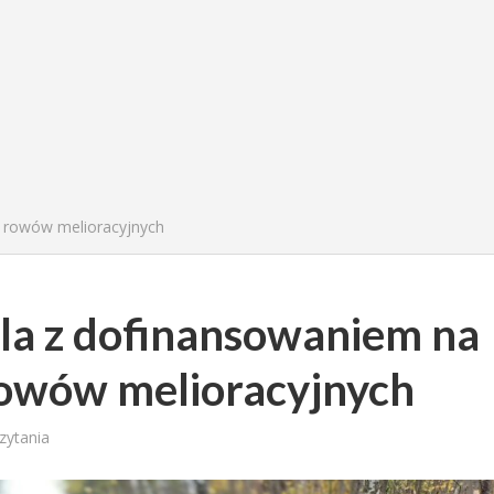
 rowów melioracyjnych
a z dofinansowaniem na
owów melioracyjnych
zytania