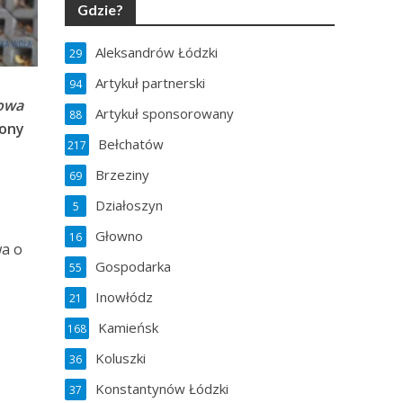
Gdzie?
Aleksandrów Łódzki
29
Artykuł partnerski
94
owa
Artykuł sponsorowany
88
iony
Bełchatów
217
Brzeziny
69
Działoszyn
5
Głowno
16
wa o
Gospodarka
55
Inowłódz
21
Kamieńsk
168
Koluszki
36
Konstantynów Łódzki
37