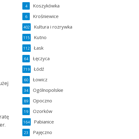
Koszykówka
4
Krośniewice
6
Kultura i rozrywka
402
Kutno
115
Łask
112
Łęczyca
64
Łódź
719
Łowicz
60
użej
Ogólnopolskie
34
Opoczno
89
Ozorków
19
ratę
Pabianice
164
er.
Pajęczno
23