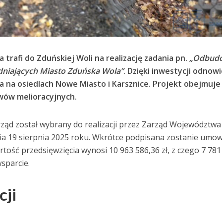
a trafi do Zduńskiej Woli na realizację zadania pn.
„Odbud
niających Miasto Zduńska Wola”
. Dzięki inwestycji odnow
 na osiedlach Nowe Miasto i Karsznice. Projekt obejmuje
wów melioracyjnych.
ąd został wybrany do realizacji przez Zarząd Województwa
ia 19 sierpnia 2025 roku. Wkrótce podpisana zostanie umo
tość przedsięwzięcia wynosi 10 963 586,36 zł, z czego 7 781
sparcie.
cji