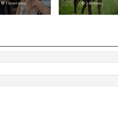
1 dzień temu
2 dni temu