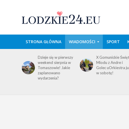
STRONA GŁÓWNA
WIADOMOŚCI
SPORT
domość
Dzieje się w pierwszy
X Gomunickie Świę
ańców
weekend sierpnia w
Miodu z Andre i
a
Tomaszowie! Jakie
Golec uOrkiestra ju
ego i
zaplanowano
w sobotę!
wydarzenia?
!