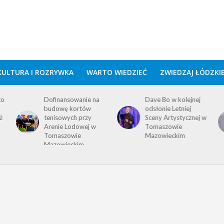
KULTURA I ROZRYWKA
WARTO WIEDZIEĆ
ZWIEDZAJ ŁÓDZKI
to
Dofinansowanie na
Dave Bo w kolejnej
budowę kortów
odsłonie Letniej
ż
tenisowych przy
Sceny Artystycznej w
Arenie Lodowej w
Tomaszowie
Tomaszowie
Mazowieckim
Mazowieckim