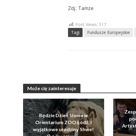
Zdj.: Tamże
Post Views:
517
Tagi
Fundusze Europejskie
Może cię zainteresuje
Zesp
Będzie Dzień Słonia w
po
Orientarium ZOO Łódź. I
Artys
wyjątkowe urodziny Shwe!