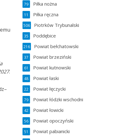
Piłka nożna
79
Piłka ręczna
11
Piotrków Trybunalski
506
szemu
Poddębice
35
Powiat bełchatowski
216
Powiat brzeziński
37
la
Powiat kutnowski
61
2027
.
Powiat łaski
48
Powiat łęczycki
dz–
22
Powiat łódzki wschodni
79
Powiat łowicki
42
Powiat opoczyński
56
Powiat pabianicki
51