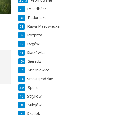
Promowane
2 545
Przedbórz
26
Radomsko
181
Rawa Mazowiecka
51
Rozprza
8
Rzgów
12
Siatkówka
41
Sieradz
154
Skierniewice
172
Smakuj łódzkie
14
Sport
335
Stryków
16
Sulejów
183
Szadek
5