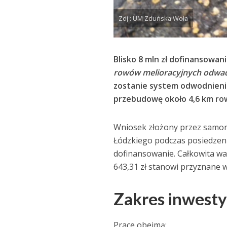
Zdj.: UM Zduńska Wola
Blisko 8 mln zł dofinansowani
rowów melioracyjnych odwad
zostanie system odwodnienia
przebudowę około 4,6 km ro
Wniosek złożony przez samorz
Łódzkiego podczas posiedzen
dofinansowanie. Całkowita war
643,31 zł stanowi przyznane w
Zakres inwesty
Prace obejmą: