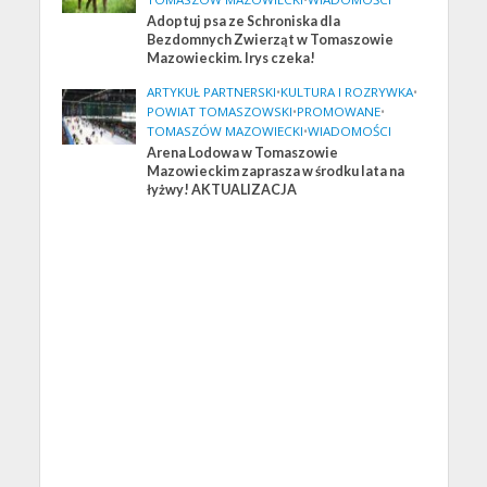
Adoptuj psa ze Schroniska dla
Bezdomnych Zwierząt w Tomaszowie
Mazowieckim. Irys czeka!
ARTYKUŁ PARTNERSKI
•
KULTURA I ROZRYWKA
•
POWIAT TOMASZOWSKI
•
PROMOWANE
•
TOMASZÓW MAZOWIECKI
•
WIADOMOŚCI
Arena Lodowa w Tomaszowie
Mazowieckim zaprasza w środku lata na
łyżwy! AKTUALIZACJA