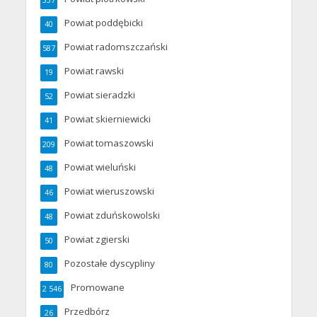
337
Powiat poddębicki
40
Powiat radomszczański
587
Powiat rawski
19
Powiat sieradzki
52
Powiat skierniewicki
41
Powiat tomaszowski
209
Powiat wieluński
48
Powiat wieruszowski
46
Powiat zduńskowolski
48
Powiat zgierski
50
Pozostałe dyscypliny
80
Promowane
2 546
Przedbórz
26