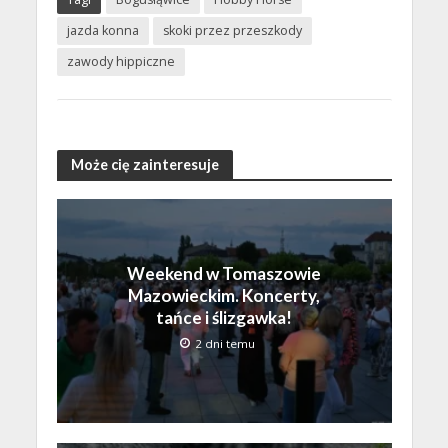
jazda konna
skoki przez przeszkody
zawody hippiczne
Może cię zainteresuje
Weekend w Tomaszowie
Mazowieckim. Koncerty,
tańce i ślizgawka!
2 dni temu