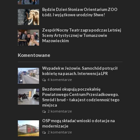
Będzie Dzień Słonia w Orientarium ZOO
Łódź. I wyjątkowe urodziny Shwe!
Zespół Nocny Teatr zagra podczas Letniej
Sceny Artystycznej w Tomaszowie
Mazowieckim
Komentowane
Wypadek w Jeżowie. Samochód potrącił
kobietę na pasach. Interwencja LPR
4 komentarze
Bezdomni okupują poczekalnię
Powiatowego Centrum Przesiadkowego.
Smród i brud – taka jest codzienność tego
miejsca
2 komentarze
OSP mogą składać wnioski o dotacje na
modernizacje
2 komentarze