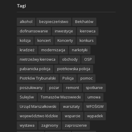
Tagi
alkohol
bezpieczeństwo
Bełchatów
dofinansowanie
inwestycje
kierowca
kolizja
koncert
Koncerty
konkurs
kradzież
modernizacja
narkotyki
nietrzeźwy kierowca
obchody
OSP
pabianicka policja
piotrkowska policja
Piotrków Trybunalski
Policja
pomoc
poszukiwany
pożar
remont
spotkanie
Sulejów
Tomaszów Mazowiecki
umowa
Urząd Marszałkowski
warsztaty
WFOŚIGW
województwo łódzkie
wsparcie
wypadek
wystawa
zaginiony
zaproszenie