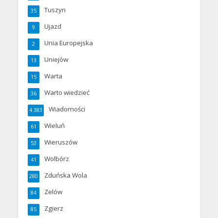
Tuszyn
35
Ujazd
9
Unia Europejska
2
Uniejów
13
Warta
15
Warto wiedzieć
36
Wiadomości
4 383
Wieluń
61
Wieruszów
53
Wolbórz
41
Zduńska Wola
280
Zelów
84
Zgierz
85