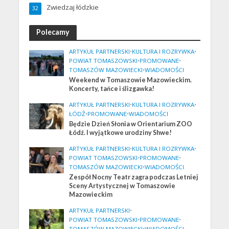
Zwiedzaj łódzkie
32
Polecamy
ARTYKUŁ PARTNERSKI
•
KULTURA I ROZRYWKA
•
POWIAT TOMASZOWSKI
•
PROMOWANE
•
TOMASZÓW MAZOWIECKI
•
WIADOMOŚCI
Weekend w Tomaszowie Mazowieckim.
Koncerty, tańce i ślizgawka!
ARTYKUŁ PARTNERSKI
•
KULTURA I ROZRYWKA
•
ŁÓDŹ
•
PROMOWANE
•
WIADOMOŚCI
Będzie Dzień Słonia w Orientarium ZOO
Łódź. I wyjątkowe urodziny Shwe!
ARTYKUŁ PARTNERSKI
•
KULTURA I ROZRYWKA
•
POWIAT TOMASZOWSKI
•
PROMOWANE
•
TOMASZÓW MAZOWIECKI
•
WIADOMOŚCI
Zespół Nocny Teatr zagra podczas Letniej
Sceny Artystycznej w Tomaszowie
Mazowieckim
ARTYKUŁ PARTNERSKI
•
POWIAT TOMASZOWSKI
•
PROMOWANE
•
TOMASZÓW MAZOWIECKI
•
WIADOMOŚCI