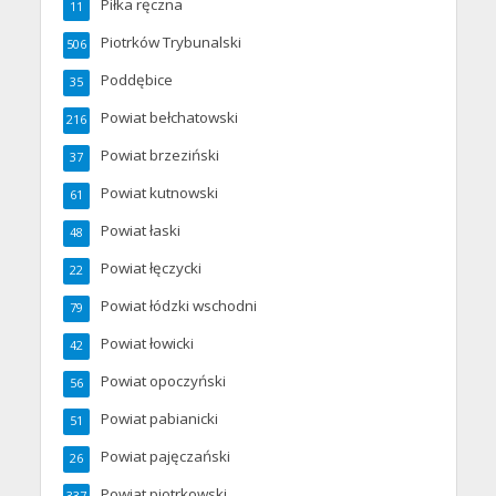
Piłka ręczna
11
Piotrków Trybunalski
506
Poddębice
35
Powiat bełchatowski
216
Powiat brzeziński
37
Powiat kutnowski
61
Powiat łaski
48
Powiat łęczycki
22
Powiat łódzki wschodni
79
Powiat łowicki
42
Powiat opoczyński
56
Powiat pabianicki
51
Powiat pajęczański
26
Powiat piotrkowski