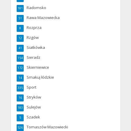
Radomsko
181
Rawa Mazowiecka
51
Rozprza
8
Rzgów
12
Siatkówka
41
Sieradz
154
Skierniewice
172
Smakuj łódzkie
14
Sport
335
Stryków
16
Sulejów
183
Szadek
5
Tomaszów Mazowiecki
526