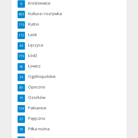
Krośniewice
6
Kultura i rozrywka
403
Kutno
115
Łask
112
Łęczyca
64
Łódź
719
Łowicz
60
Ogólnopolskie
34
Opoczno
89
Ozorków
19
Pabianice
164
Pajęczno
23
Piłka nożna
79