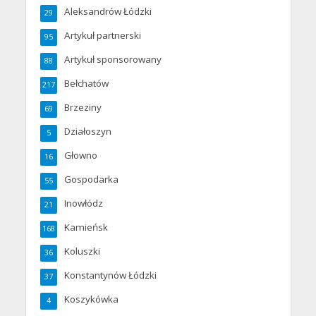
Aleksandrów Łódzki
29
Artykuł partnerski
95
Artykuł sponsorowany
88
Bełchatów
217
Brzeziny
69
Działoszyn
5
Głowno
16
Gospodarka
55
Inowłódz
21
Kamieńsk
168
Koluszki
36
Konstantynów Łódzki
37
Koszykówka
4