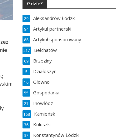
Gdzie?
Aleksandrów Łódzki
29
Artykuł partnerski
94
i
Artykuł sponsorowany
88
rzez
nie
Bełchatów
217
Brzeziny
69
Działoszyn
5
lę
Głowno
16
owskim
.
Gospodarka
55
Inowłódz
21
ły
Kamieńsk
168
Koluszki
36
Konstantynów Łódzki
37