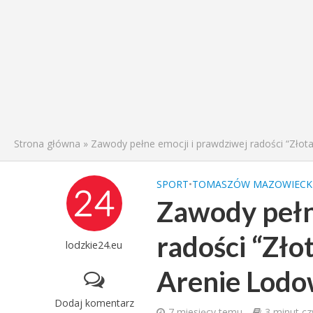
Strona główna
»
Zawody pełne emocji i prawdziwej radości “Zło
SPORT
•
TOMASZÓW MAZOWIECK
Zawody pełn
radości “Zł
lodzkie24.eu
Arenie Lodo
Dodaj komentarz
7 miesięcy temu
3 minut cz