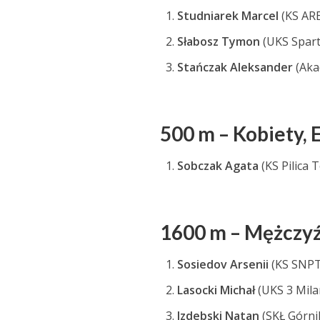
Studniarek Marcel
(KS AR
Słabosz Tymon
(UKS Spart
Stańczak Aleksander
(Aka
500 m – Kobiety, 
Sobczak Agata
(KS Pilica
1600 m – Mężczyź
Sosiedov Arsenii
(KS SNPT
Lasocki Michał
(UKS 3 Mil
Izdebski Natan
(SKŁ Górni