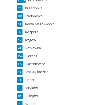
Promowane
2 545
Przedbórz
26
Radomsko
181
Rawa Mazowiecka
51
Rozprza
8
Rzgów
12
Siatkówka
41
Sieradz
154
Skierniewice
172
Smakuj łódzkie
14
Sport
335
Stryków
16
Sulejów
183
Szadek
5