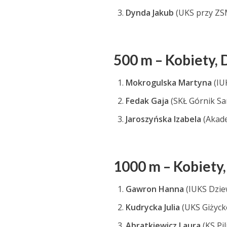
Dynda Jakub
(UKS przy ZS
500 m – Kobiety, 
Mokrogulska Martyna
(IU
Fedak Gaja
(SKŁ Górnik S
Jaroszyńska Izabela
(Akad
1000 m – Kobiety,
Gawron Hanna
(IUKS Dzie
Kudrycka Julia
(UKS Giżyck
Abratkiewicz Laura
(KS Pi