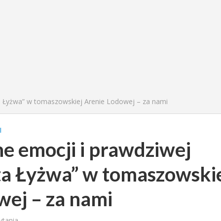
ta Łyżwa” w tomaszowskiej Arenie Lodowej – za nami
I
e emocji i prawdziwej
ota Łyżwa” w tomaszowski
wej – za nami
ytania