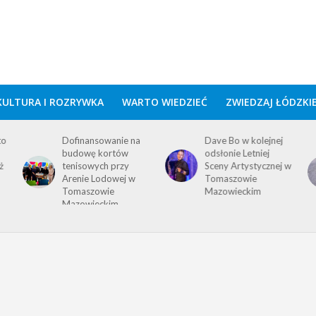
KULTURA I ROZRYWKA
WARTO WIEDZIEĆ
ZWIEDZAJ ŁÓDZKI
to
Dofinansowanie na
Dave Bo w kolejnej
budowę kortów
odsłonie Letniej
ż
tenisowych przy
Sceny Artystycznej w
Arenie Lodowej w
Tomaszowie
Tomaszowie
Mazowieckim
Mazowieckim