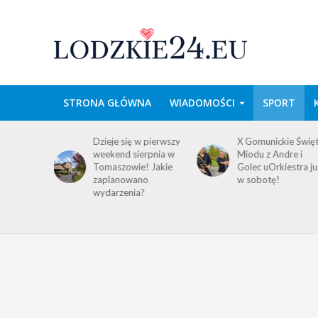
STRONA GŁÓWNA
WIADOMOŚCI
SPORT
domość
Dzieje się w pierwszy
X Gomunickie Świę
ańców
weekend sierpnia w
Miodu z Andre i
a
Tomaszowie! Jakie
Golec uOrkiestra ju
ego i
zaplanowano
w sobotę!
wydarzenia?
!