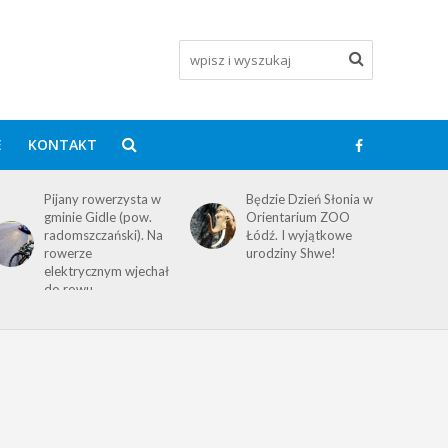
E
KONTAKT
Pijany rowerzysta w
Będzie Dzień Słonia w
gminie Gidle (pow.
Orientarium ZOO
radomszczański). Na
Łódź. I wyjątkowe
rowerze
urodziny Shwe!
elektrycznym wjechał
do rowu