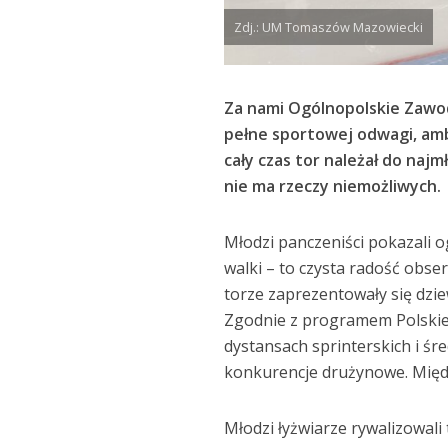
Zdj.: UM Tomaszów Mazowiecki
Za nami Ogólnopolskie Zawod
pełne sportowej odwagi, ambi
cały czas tor należał do naj
nie ma rzeczy niemożliwych.
Młodzi panczeniści pokazali o
walki – to czysta radość obs
torze zaprezentowały się dzie
Zgodnie z programem Polskie
dystansach sprinterskich i śr
konkurencje drużynowe. Międz
Młodzi łyżwiarze rywalizowali