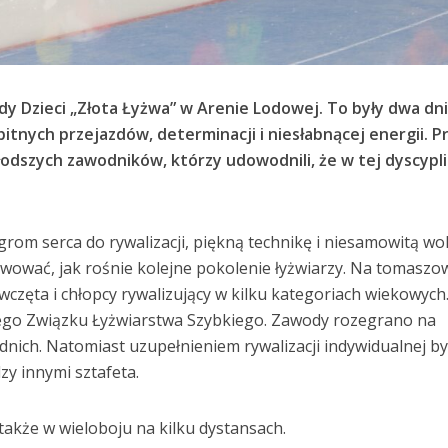
y Dzieci „Złota Łyżwa” w Arenie Lodowej. To były dwa dn
tnych przejazdów, determinacji i niesłabnącej energii. P
młodszych zawodników, którzy udowodnili, że w tej dyscypli
grom serca do rywalizacji, piękną technikę i niesamowitą wo
erwować, jak rośnie kolejne pokolenie łyżwiarzy. Na tomasz
wczęta i chłopcy rywalizujący w kilku kategoriach wiekowych
go Związku Łyżwiarstwa Szybkiego. Zawody rozegrano na
ednich. Natomiast uzupełnieniem rywalizacji indywidualnej by
y innymi sztafeta.
 także w wieloboju na kilku dystansach.