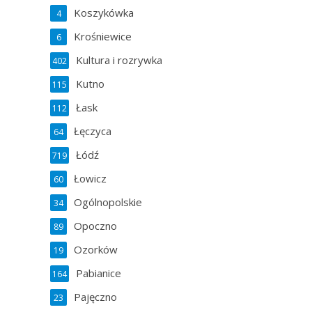
Koszykówka
4
Krośniewice
6
Kultura i rozrywka
402
Kutno
115
Łask
112
Łęczyca
64
Łódź
719
Łowicz
60
Ogólnopolskie
34
Opoczno
89
Ozorków
19
Pabianice
164
Pajęczno
23