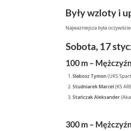
Były wzloty i u
Najważniejsza była oczywiści
Sobota,
17 sty
100 m – Mężczyźni
Słabosz Tymon
(UKS Spart
Studniarek Marcel
(KS AR
Stańczak Aleksander
(Aka
300 m – Mężczyźni