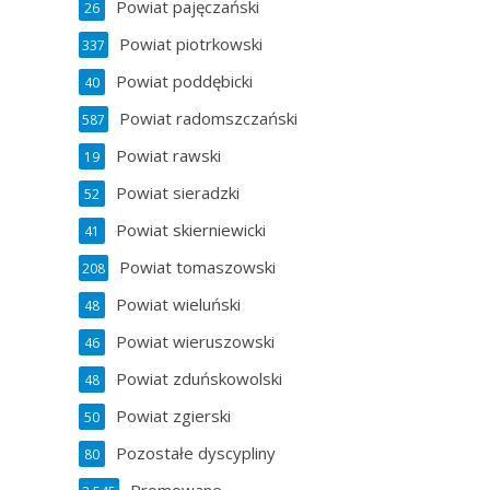
Powiat pajęczański
26
Powiat piotrkowski
337
Powiat poddębicki
40
Powiat radomszczański
587
Powiat rawski
19
Powiat sieradzki
52
Powiat skierniewicki
41
Powiat tomaszowski
208
Powiat wieluński
48
Powiat wieruszowski
46
Powiat zduńskowolski
48
Powiat zgierski
50
Pozostałe dyscypliny
80