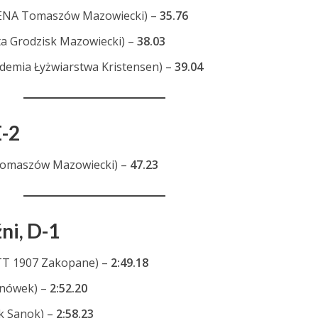
ENA Tomaszów Mazowiecki) –
35.76
a Grodzisk Mazowiecki) –
38.03
demia Łyżwiarstwa Kristensen) –
39.04
E-2
 Tomaszów Mazowiecki) –
47.23
ni, D-1
T 1907 Zakopane) –
2:49.18
anówek) –
2:52.20
k Sanok) –
2:58.23