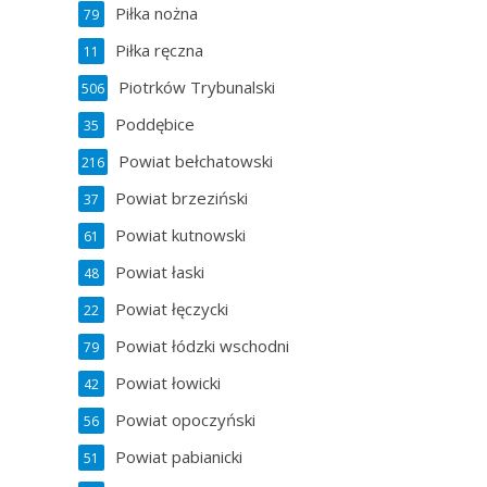
Piłka nożna
79
Piłka ręczna
11
Piotrków Trybunalski
506
Poddębice
35
Powiat bełchatowski
216
Powiat brzeziński
37
Powiat kutnowski
61
Powiat łaski
48
Powiat łęczycki
22
Powiat łódzki wschodni
79
Powiat łowicki
42
Powiat opoczyński
56
Powiat pabianicki
51