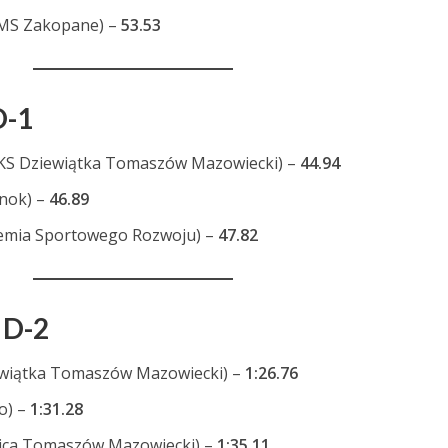
MS Zakopane) –
53.53
D-1
KS Dziewiątka Tomaszów Mazowiecki) –
44.94
anok) –
46.89
emia Sportowego Rozwoju) –
47.82
 D-2
wiątka Tomaszów Mazowiecki) –
1:26.76
o) –
1:31.28
lica Tomaszów Mazowiecki) –
1:35.11