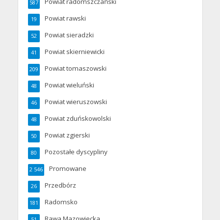
Powiat radomszczański
587
Powiat rawski
19
Powiat sieradzki
52
Powiat skierniewicki
41
Powiat tomaszowski
209
Powiat wieluński
48
Powiat wieruszowski
46
Powiat zduńskowolski
48
Powiat zgierski
50
Pozostałe dyscypliny
80
Promowane
2 546
Przedbórz
26
Radomsko
181
Rawa Mazowiecka
51