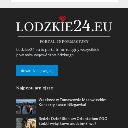
Lodzkie24.eu to portal informacyjny wszystkich
powiatów województw łódzkiego.
dowiedz się więcej
Najpopularniejsze
Weekend w Tomaszowie Mazowieckim.
Koncerty, tańce i ślizgawka!
Będzie Dzień Słonia w Orientarium ZOO
Łódź. I wyjątkowe urodziny Shwe!