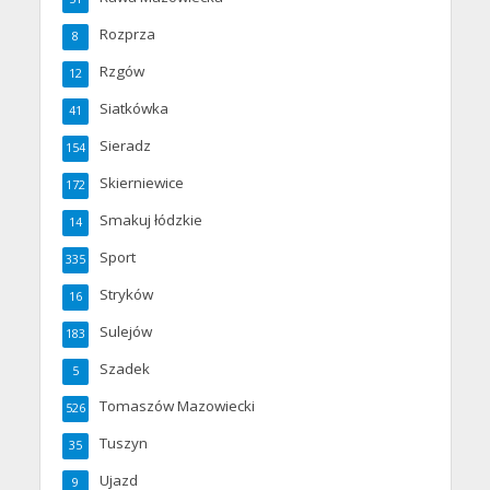
Rozprza
8
Rzgów
12
Siatkówka
41
Sieradz
154
Skierniewice
172
Smakuj łódzkie
14
Sport
335
Stryków
16
Sulejów
183
Szadek
5
Tomaszów Mazowiecki
526
Tuszyn
35
Ujazd
9