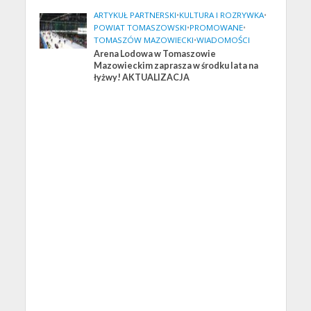
ARTYKUŁ PARTNERSKI
•
KULTURA I ROZRYWKA
•
POWIAT TOMASZOWSKI
•
PROMOWANE
•
TOMASZÓW MAZOWIECKI
•
WIADOMOŚCI
Arena Lodowa w Tomaszowie
Mazowieckim zaprasza w środku lata na
łyżwy! AKTUALIZACJA