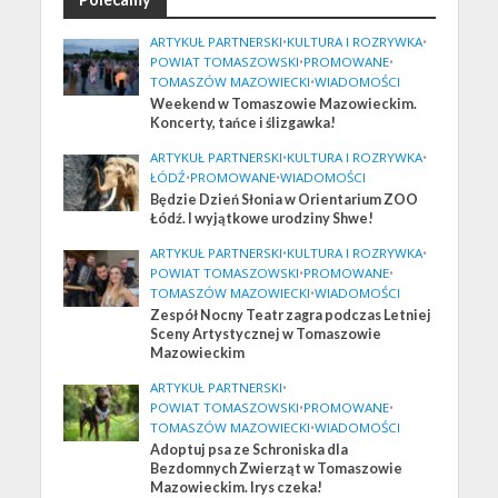
ARTYKUŁ PARTNERSKI
•
KULTURA I ROZRYWKA
•
POWIAT TOMASZOWSKI
•
PROMOWANE
•
TOMASZÓW MAZOWIECKI
•
WIADOMOŚCI
Weekend w Tomaszowie Mazowieckim.
Koncerty, tańce i ślizgawka!
ARTYKUŁ PARTNERSKI
•
KULTURA I ROZRYWKA
•
ŁÓDŹ
•
PROMOWANE
•
WIADOMOŚCI
Będzie Dzień Słonia w Orientarium ZOO
Łódź. I wyjątkowe urodziny Shwe!
ARTYKUŁ PARTNERSKI
•
KULTURA I ROZRYWKA
•
POWIAT TOMASZOWSKI
•
PROMOWANE
•
TOMASZÓW MAZOWIECKI
•
WIADOMOŚCI
Zespół Nocny Teatr zagra podczas Letniej
Sceny Artystycznej w Tomaszowie
Mazowieckim
ARTYKUŁ PARTNERSKI
•
POWIAT TOMASZOWSKI
•
PROMOWANE
•
TOMASZÓW MAZOWIECKI
•
WIADOMOŚCI
Adoptuj psa ze Schroniska dla
Bezdomnych Zwierząt w Tomaszowie
Mazowieckim. Irys czeka!