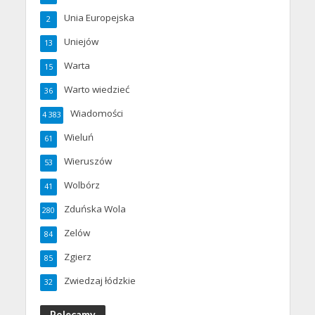
Unia Europejska
2
Uniejów
13
Warta
15
Warto wiedzieć
36
Wiadomości
4 383
Wieluń
61
Wieruszów
53
Wolbórz
41
Zduńska Wola
280
Zelów
84
Zgierz
85
Zwiedzaj łódzkie
32
Polecamy