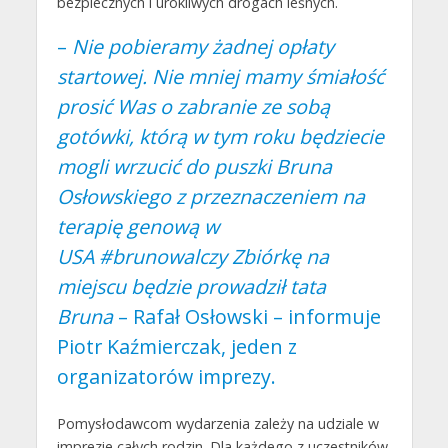
bezpiecznych i urokliwych drogach leśnych.
–
Nie pobieramy żadnej opłaty
startowej. Nie mniej mamy śmiałość
prosić Was o zabranie ze sobą
gotówki, którą w tym roku będziecie
mogli wrzucić do puszki
Bruna
Osłowskiego
z przeznaczeniem na
terapię genową w
USA
#brunowalczy
Zbiórkę na
miejscu będzie prowadził tata
Bruna
– Rafał Osłowski – informuje
Piotr Kaźmierczak, jeden z
organizatorów imprezy.
Pomysłodawcom wydarzenia zależy na udziale w
imprezie całych rodzin. Dla każdego z uczestników