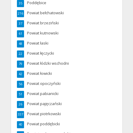
Poddębice
35
Powiat bełchatowski
216
Powiat brzeziński
37
Powiat kutnowski
61
Powiat łaski
48
Powiat łęczycki
22
Powiat łódzki wschodni
79
Powiat łowicki
42
Powiat opoczyński
56
Powiat pabianicki
51
Powiat pajęczański
26
Powiat piotrkowski
337
Powiat poddębicki
40