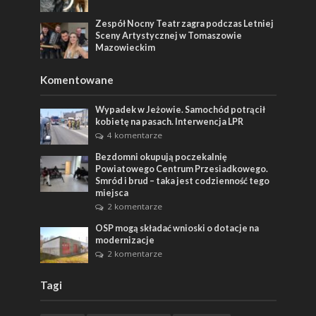
Zespół Nocny Teatr zagra podczas Letniej
Sceny Artystycznej w Tomaszowie
Mazowieckim
Komentowane
Wypadek w Jeżowie. Samochód potrącił
kobietę na pasach. Interwencja LPR
4 komentarze
Bezdomni okupują poczekalnię
Powiatowego Centrum Przesiadkowego.
Smród i brud – taka jest codzienność tego
miejsca
2 komentarze
OSP mogą składać wnioski o dotacje na
modernizacje
2 komentarze
Tagi