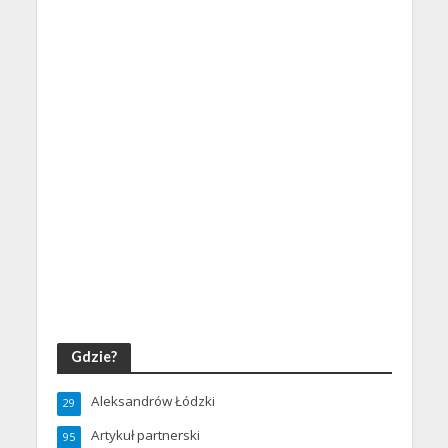
Gdzie?
Aleksandrów Łódzki
29
Artykuł partnerski
95