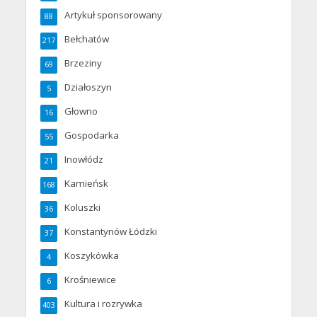
Artykuł sponsorowany
88
Bełchatów
217
Brzeziny
69
Działoszyn
5
Głowno
16
Gospodarka
55
Inowłódz
21
Kamieńsk
168
Koluszki
36
Konstantynów Łódzki
37
Koszykówka
4
Krośniewice
6
Kultura i rozrywka
403