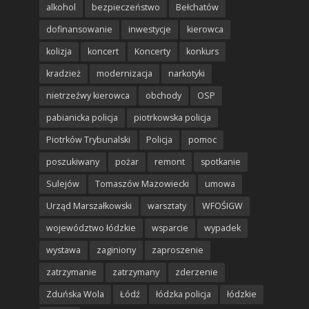
alkohol
bezpieczeństwo
Bełchatów
dofinansowanie
inwestycje
kierowca
kolizja
koncert
Koncerty
konkurs
kradzież
modernizacja
narkotyki
nietrzeźwy kierowca
obchody
OSP
pabianicka policja
piotrkowska policja
Piotrków Trybunalski
Policja
pomoc
poszukiwany
pożar
remont
spotkanie
Sulejów
Tomaszów Mazowiecki
umowa
Urząd Marszałkowski
warsztaty
WFOŚIGW
województwo łódzkie
wsparcie
wypadek
wystawa
zaginiony
zaproszenie
zatrzymanie
zatrzymany
zderzenie
Zduńska Wola
Łódź
łódzka policja
łódzkie