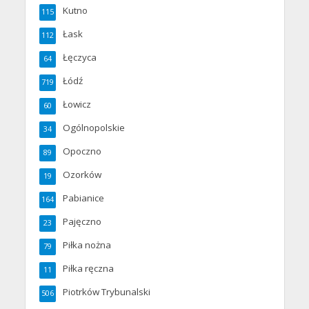
Kutno
115
Łask
112
Łęczyca
64
Łódź
719
Łowicz
60
Ogólnopolskie
34
Opoczno
89
Ozorków
19
Pabianice
164
Pajęczno
23
Piłka nożna
79
Piłka ręczna
11
Piotrków Trybunalski
506