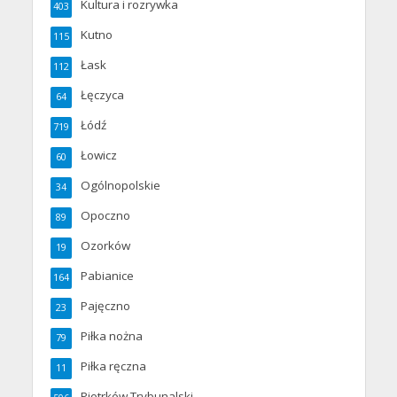
Kultura i rozrywka
403
Kutno
115
Łask
112
Łęczyca
64
Łódź
719
Łowicz
60
Ogólnopolskie
34
Opoczno
89
Ozorków
19
Pabianice
164
Pajęczno
23
Piłka nożna
79
Piłka ręczna
11
Piotrków Trybunalski