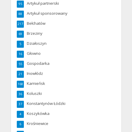
Artykuł partnerski
95
Artykuł sponsorowany
88
Bełchatów
217
Brzeziny
69
Działoszyn
5
Głowno
16
Gospodarka
55
Inowłódz
21
Kamieńsk
168
Koluszki
36
Konstantynów Łódzki
37
Koszykówka
4
Krośniewice
6