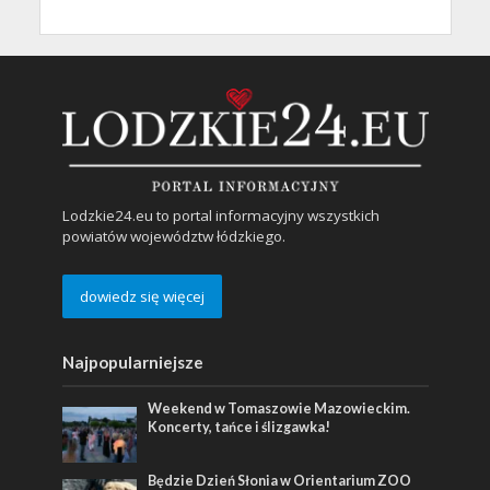
Lodzkie24.eu to portal informacyjny wszystkich
powiatów województw łódzkiego.
dowiedz się więcej
Najpopularniejsze
Weekend w Tomaszowie Mazowieckim.
Koncerty, tańce i ślizgawka!
Będzie Dzień Słonia w Orientarium ZOO