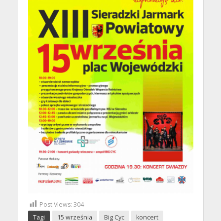
Post Views:
304
Tagi
15 września
Big Cyc
koncert