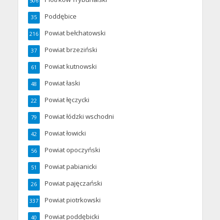
506
Poddębice
35
Powiat bełchatowski
216
Powiat brzeziński
37
Powiat kutnowski
61
Powiat łaski
48
Powiat łęczycki
22
Powiat łódzki wschodni
79
Powiat łowicki
42
Powiat opoczyński
56
Powiat pabianicki
51
Powiat pajęczański
26
Powiat piotrkowski
337
Powiat poddębicki
40