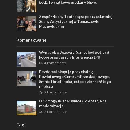
Łódź. I wyjątkowe urodziny Shwe!
Zespół Nocny Teatr zagra podczas Letniej
Sceny Artystycznej w Tomaszowie
Mazowieckim
Komentowane
Wypadek w Jeżowie. Samochód potrącił
kobietę na pasach. Interwencja LPR
4 komentarze
Bezdomni okupują poczekalnię
Powiatowego Centrum Przesiadkowego.
Smród i brud – taka jest codzienność tego
miejsca
2 komentarze
OSP mogą składać wnioski o dotacje na
modernizacje
2 komentarze
Tagi