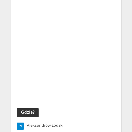
Gdzie?
Aleksandrów Łódzki
29