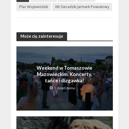
Plac Wojewódzki
XIII Sieradzki Jarmark Powiatowy
Może cię zainteresuje
Weekend w Tomaszowie
Mazowieckim. Koncerty,
tańce i ślizgawka!
1 dzień temu