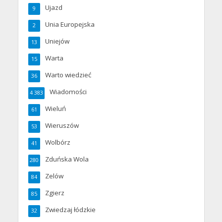
Ujazd
9
Unia Europejska
2
Uniejów
13
Warta
15
Warto wiedzieć
36
Wiadomości
4 383
Wieluń
61
Wieruszów
53
Wolbórz
41
Zduńska Wola
280
Zelów
84
Zgierz
85
Zwiedzaj łódzkie
32