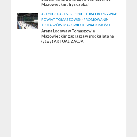
Mazowieckim. Irys czeka!
ARTYKUŁ PARTNERSKI
•
KULTURA I ROZRYWKA
•
POWIAT TOMASZOWSKI
•
PROMOWANE
•
TOMASZÓW MAZOWIECKI
•
WIADOMOŚCI
Arena Lodowa w Tomaszowie
Mazowieckim zaprasza w środku lata na
łyżwy! AKTUALIZACJA