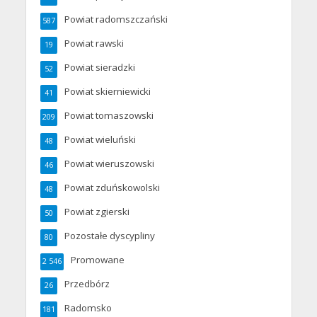
Powiat radomszczański
587
Powiat rawski
19
Powiat sieradzki
52
Powiat skierniewicki
41
Powiat tomaszowski
209
Powiat wieluński
48
Powiat wieruszowski
46
Powiat zduńskowolski
48
Powiat zgierski
50
Pozostałe dyscypliny
80
Promowane
2 546
Przedbórz
26
Radomsko
181