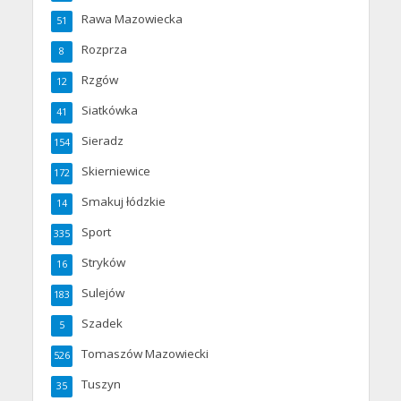
Rawa Mazowiecka
51
Rozprza
8
Rzgów
12
Siatkówka
41
Sieradz
154
Skierniewice
172
Smakuj łódzkie
14
Sport
335
Stryków
16
Sulejów
183
Szadek
5
Tomaszów Mazowiecki
526
Tuszyn
35