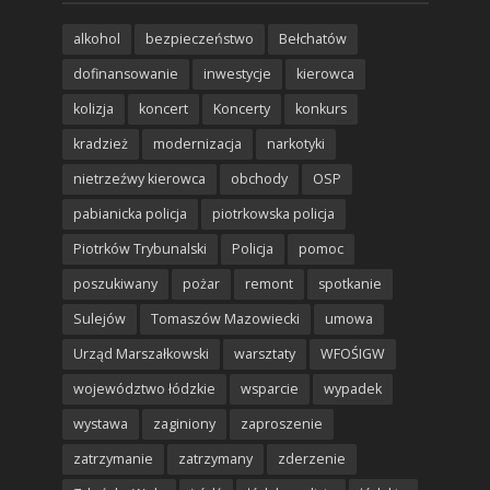
alkohol
bezpieczeństwo
Bełchatów
dofinansowanie
inwestycje
kierowca
kolizja
koncert
Koncerty
konkurs
kradzież
modernizacja
narkotyki
nietrzeźwy kierowca
obchody
OSP
pabianicka policja
piotrkowska policja
Piotrków Trybunalski
Policja
pomoc
poszukiwany
pożar
remont
spotkanie
Sulejów
Tomaszów Mazowiecki
umowa
Urząd Marszałkowski
warsztaty
WFOŚIGW
województwo łódzkie
wsparcie
wypadek
wystawa
zaginiony
zaproszenie
zatrzymanie
zatrzymany
zderzenie