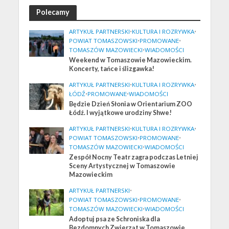
Polecamy
ARTYKUŁ PARTNERSKI
•
KULTURA I ROZRYWKA
•
POWIAT TOMASZOWSKI
•
PROMOWANE
•
TOMASZÓW MAZOWIECKI
•
WIADOMOŚCI
Weekend w Tomaszowie Mazowieckim.
Koncerty, tańce i ślizgawka!
ARTYKUŁ PARTNERSKI
•
KULTURA I ROZRYWKA
•
ŁÓDŹ
•
PROMOWANE
•
WIADOMOŚCI
Będzie Dzień Słonia w Orientarium ZOO
Łódź. I wyjątkowe urodziny Shwe!
ARTYKUŁ PARTNERSKI
•
KULTURA I ROZRYWKA
•
POWIAT TOMASZOWSKI
•
PROMOWANE
•
TOMASZÓW MAZOWIECKI
•
WIADOMOŚCI
Zespół Nocny Teatr zagra podczas Letniej
Sceny Artystycznej w Tomaszowie
Mazowieckim
ARTYKUŁ PARTNERSKI
•
POWIAT TOMASZOWSKI
•
PROMOWANE
•
TOMASZÓW MAZOWIECKI
•
WIADOMOŚCI
Adoptuj psa ze Schroniska dla
Bezdomnych Zwierząt w Tomaszowie