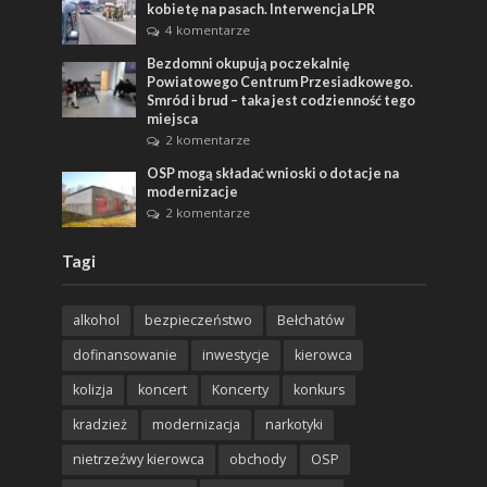
kobietę na pasach. Interwencja LPR
4 komentarze
Bezdomni okupują poczekalnię
Powiatowego Centrum Przesiadkowego.
Smród i brud – taka jest codzienność tego
miejsca
2 komentarze
OSP mogą składać wnioski o dotacje na
modernizacje
2 komentarze
Tagi
alkohol
bezpieczeństwo
Bełchatów
dofinansowanie
inwestycje
kierowca
kolizja
koncert
Koncerty
konkurs
kradzież
modernizacja
narkotyki
nietrzeźwy kierowca
obchody
OSP