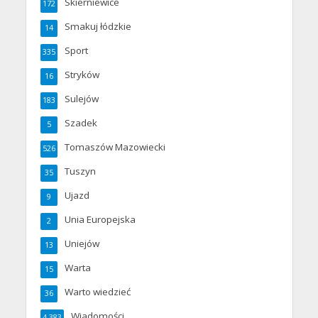
Skierniewice
172
Smakuj łódzkie
14
Sport
335
Stryków
16
Sulejów
183
Szadek
5
Tomaszów Mazowiecki
526
Tuszyn
35
Ujazd
9
Unia Europejska
2
Uniejów
13
Warta
15
Warto wiedzieć
36
Wiadomości
4 383