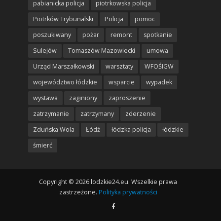
pabianicka policja
piotrkowska policja
Piotrków Trybunalski
Policja
pomoc
poszukiwany
pożar
remont
spotkanie
Sulejów
Tomaszów Mazowiecki
umowa
Urząd Marszałkowski
warsztaty
WFOŚIGW
województwo łódzkie
wsparcie
wypadek
wystawa
zaginiony
zaproszenie
zatrzymanie
zatrzymany
zderzenie
Zduńska Wola
Łódź
łódzka policja
łódzkie
śmierć
Copyright © 2026 lodzkie24.eu. Wszelkie prawa
zastrzeżone.
Polityka prywatności