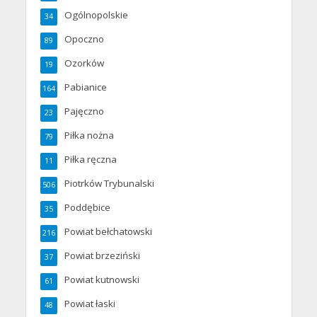
Ogólnopolskie
34
Opoczno
89
Ozorków
19
Pabianice
164
Pajęczno
23
Piłka nożna
79
Piłka ręczna
11
Piotrków Trybunalski
506
Poddębice
35
Powiat bełchatowski
216
Powiat brzeziński
37
Powiat kutnowski
61
Powiat łaski
48