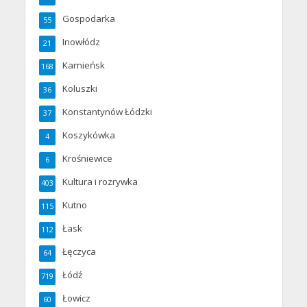
Gospodarka
55
Inowłódz
21
Kamieńsk
168
Koluszki
36
Konstantynów Łódzki
37
Koszykówka
4
Krośniewice
6
Kultura i rozrywka
403
Kutno
115
Łask
112
Łęczyca
64
Łódź
719
Łowicz
60