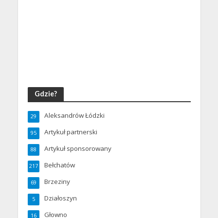
Gdzie?
Aleksandrów Łódzki
29
Artykuł partnerski
95
Artykuł sponsorowany
88
Bełchatów
217
Brzeziny
69
Działoszyn
5
Głowno
16