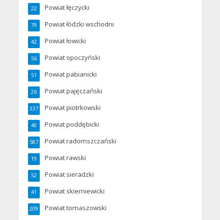
Powiat łęczycki
22
Powiat łódzki wschodni
79
Powiat łowicki
42
Powiat opoczyński
56
Powiat pabianicki
51
Powiat pajęczański
26
Powiat piotrkowski
337
Powiat poddębicki
40
Powiat radomszczański
587
Powiat rawski
19
Powiat sieradzki
52
Powiat skierniewicki
41
Powiat tomaszowski
209