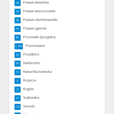
Powiat wieluński
48
Powiat wieruszowski
46
Powiat zduńskowolski
48
Powiat zgierski
50
Pozostałe dyscypliny
80
Promowane
2 546
Przedbórz
26
Radomsko
181
Rawa Mazowiecka
51
Rozprza
8
Rzgów
12
Siatkówka
41
Sieradz
154