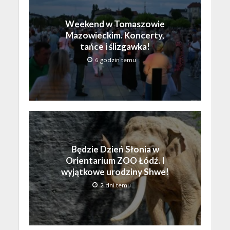
Weekend w Tomaszowie
Mazowieckim. Koncerty,
tańce i ślizgawka!
6 godzin temu
Będzie Dzień Słonia w
Orientarium ZOO Łódź. I
wyjątkowe urodziny Shwe!
2 dni temu