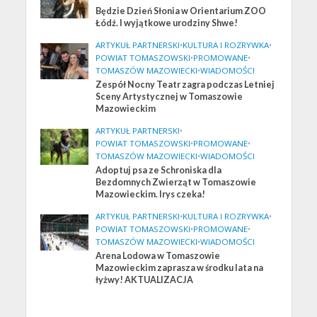
Będzie Dzień Słonia w Orientarium ZOO
Łódź. I wyjątkowe urodziny Shwe!
ARTYKUŁ PARTNERSKI
•
KULTURA I ROZRYWKA
•
POWIAT TOMASZOWSKI
•
PROMOWANE
•
TOMASZÓW MAZOWIECKI
•
WIADOMOŚCI
Zespół Nocny Teatr zagra podczas Letniej
Sceny Artystycznej w Tomaszowie
Mazowieckim
ARTYKUŁ PARTNERSKI
•
POWIAT TOMASZOWSKI
•
PROMOWANE
•
TOMASZÓW MAZOWIECKI
•
WIADOMOŚCI
Adoptuj psa ze Schroniska dla
Bezdomnych Zwierząt w Tomaszowie
Mazowieckim. Irys czeka!
ARTYKUŁ PARTNERSKI
•
KULTURA I ROZRYWKA
•
POWIAT TOMASZOWSKI
•
PROMOWANE
•
TOMASZÓW MAZOWIECKI
•
WIADOMOŚCI
Arena Lodowa w Tomaszowie
Mazowieckim zaprasza w środku lata na
łyżwy! AKTUALIZACJA