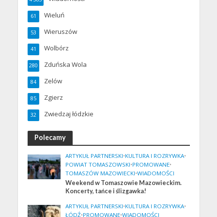
Wieluń
61
Wieruszów
53
Wolbórz
41
Zduńska Wola
280
Zelów
84
Zgierz
85
Zwiedzaj łódzkie
32
Polecamy
ARTYKUŁ PARTNERSKI
•
KULTURA I ROZRYWKA
•
POWIAT TOMASZOWSKI
•
PROMOWANE
•
TOMASZÓW MAZOWIECKI
•
WIADOMOŚCI
Weekend w Tomaszowie Mazowieckim.
Koncerty, tańce i ślizgawka!
ARTYKUŁ PARTNERSKI
•
KULTURA I ROZRYWKA
•
ŁÓDŹ
•
PROMOWANE
•
WIADOMOŚCI