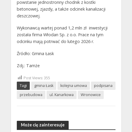
powstanie jednostronny chodnik z kostki
betonowej, zjazdy, a także odcinek kanalizacji
deszczowej.
Wykonawcą wartej ponad 1,2 mln zł inwestycji
została firma Włodan Sp. z o.o. Prace na tym
odcinku mają potrwać do lutego 2026 r.
Źródło: Gmina Łask
Zdj.: Tamże
Post Views:
355
Tagi
gmina Łask
kolejna umowa
podpisana
przebudowa
ul. Kanarkowa
Wronowice
Może cię zainteresuje