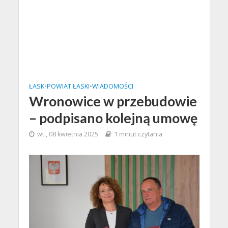
ŁASK
•
POWIAT ŁASKI
•
WIADOMOŚCI
Wronowice w przebudowie
– podpisano kolejną umowę
wt., 08 kwietnia 2025
1 minut czytania