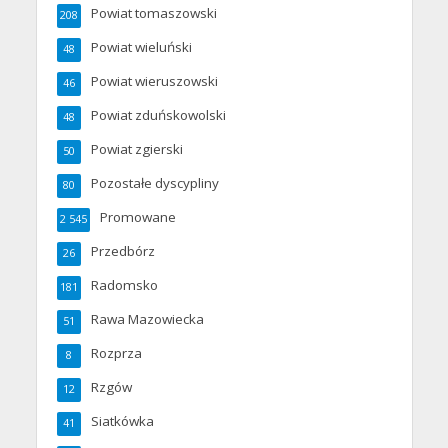
Powiat tomaszowski
208
Powiat wieluński
48
Powiat wieruszowski
46
Powiat zduńskowolski
48
Powiat zgierski
50
Pozostałe dyscypliny
80
Promowane
2 545
Przedbórz
26
Radomsko
181
Rawa Mazowiecka
51
Rozprza
8
Rzgów
12
Siatkówka
41