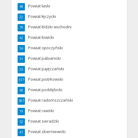
Powiat łaski
48
Powiat łęczycki
22
Powiat łódzki wschodni
79
Powiat łowicki
42
Powiat opoczyński
56
Powiat pabianicki
51
Powiat pajęczański
26
Powiat piotrkowski
337
Powiat poddębicki
40
Powiat radomszczański
587
Powiat rawski
19
Powiat sieradzki
52
Powiat skierniewicki
41