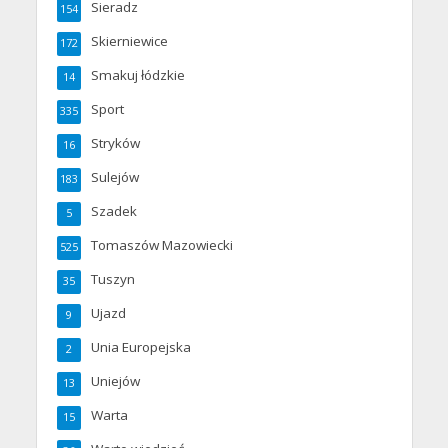
Sieradz
154
Skierniewice
172
Smakuj łódzkie
14
Sport
335
Stryków
16
Sulejów
183
Szadek
5
Tomaszów Mazowiecki
525
Tuszyn
35
Ujazd
9
Unia Europejska
2
Uniejów
13
Warta
15