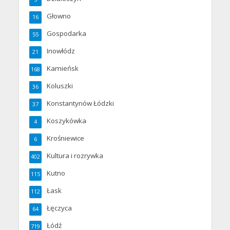
Głowno
16
Gospodarka
55
Inowłódz
21
Kamieńsk
168
Koluszki
36
Konstantynów Łódzki
37
Koszykówka
4
Krośniewice
6
Kultura i rozrywka
402
Kutno
115
Łask
112
Łęczyca
64
Łódź
719