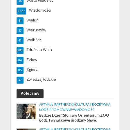
Warto wiedzieć
36
Wiadomości
4 382
Wieluń
61
Wieruszów
53
Wolbórz
41
Zduńska Wola
280
Zelów
84
Zgierz
85
Zwiedzaj łódzkie
32
Polecamy
ARTYKUŁ PARTNERSKI
•
KULTURA I ROZRYWKA
•
ŁÓDŹ
•
PROMOWANE
•
WIADOMOŚCI
Będzie Dzień Słonia w Orientarium ZOO
Łódź. I wyjątkowe urodziny Shwe!
ARTYKUŁ PARTNERSKI
•
KULTURA I ROZRYWKA
•