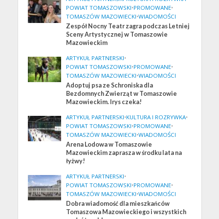
POWIAT TOMASZOWSKI
•
PROMOWANE
•
TOMASZÓW MAZOWIECKI
•
WIADOMOŚCI
Zespół Nocny Teatr zagra podczas Letniej
Sceny Artystycznej w Tomaszowie
Mazowieckim
ARTYKUŁ PARTNERSKI
•
POWIAT TOMASZOWSKI
•
PROMOWANE
•
TOMASZÓW MAZOWIECKI
•
WIADOMOŚCI
Adoptuj psa ze Schroniska dla
Bezdomnych Zwierząt w Tomaszowie
Mazowieckim. Irys czeka!
ARTYKUŁ PARTNERSKI
•
KULTURA I ROZRYWKA
•
POWIAT TOMASZOWSKI
•
PROMOWANE
•
TOMASZÓW MAZOWIECKI
•
WIADOMOŚCI
Arena Lodowa w Tomaszowie
Mazowieckim zaprasza w środku lata na
łyżwy!
ARTYKUŁ PARTNERSKI
•
POWIAT TOMASZOWSKI
•
PROMOWANE
•
TOMASZÓW MAZOWIECKI
•
WIADOMOŚCI
Dobra wiadomość dla mieszkańców
Tomaszowa Mazowieckiego i wszystkich