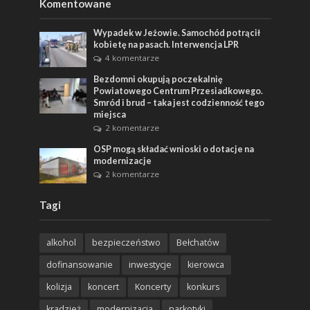
Komentowane
Wypadek w Jeżowie. Samochód potrącił
kobietę na pasach. Interwencja LPR
4 komentarze
Bezdomni okupują poczekalnię
Powiatowego Centrum Przesiadkowego.
Smród i brud – taka jest codzienność tego
miejsca
2 komentarze
OSP mogą składać wnioski o dotacje na
modernizacje
2 komentarze
Tagi
alkohol
bezpieczeństwo
Bełchatów
dofinansowanie
inwestycje
kierowca
kolizja
koncert
Koncerty
konkurs
kradzież
modernizacja
narkotyki