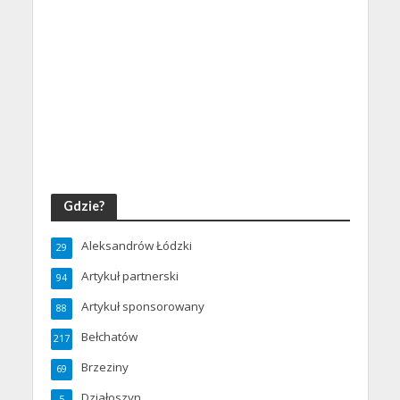
Gdzie?
Aleksandrów Łódzki
29
Artykuł partnerski
94
Artykuł sponsorowany
88
Bełchatów
217
Brzeziny
69
Działoszyn
5