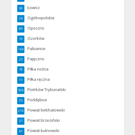
Łowicz
60
Ogólnopolskie
34
Opoczno
89
Ozorków
19
Pabianice
164
Pajęczno
23
Piłka nożna
79
Piłka ręczna
11
Piotrków Trybunalski
506
Poddębice
35
Powiat bełchatowski
216
Powiat brzeziński
37
Powiat kutnowski
61