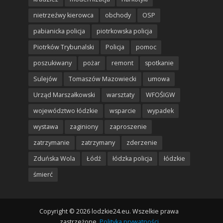
nietrzeźwy kierowca
obchody
OSP
pabianicka policja
piotrkowska policja
Piotrków Trybunalski
Policja
pomoc
poszukiwany
pożar
remont
spotkanie
Sulejów
Tomaszów Mazowiecki
umowa
Urząd Marszałkowski
warsztaty
WFOŚIGW
województwo łódzkie
wsparcie
wypadek
wystawa
zaginiony
zaproszenie
zatrzymanie
zatrzymany
zderzenie
Zduńska Wola
Łódź
łódzka policja
łódzkie
śmierć
Copyright © 2026 lodzkie24.eu. Wszelkie prawa
zastrzeżone.
Polityka prywatności