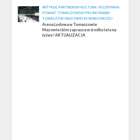
ARTYKUŁ PARTNERSKI
•
KULTURA I ROZRYWKA
•
POWIAT TOMASZOWSKI
•
PROMOWANE
•
TOMASZÓW MAZOWIECKI
•
WIADOMOŚCI
Arena Lodowa w Tomaszowie
Mazowieckim zaprasza w środku lata na
łyżwy! AKTUALIZACJA