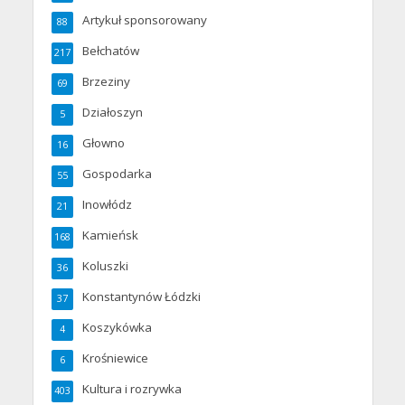
Artykuł sponsorowany
88
Bełchatów
217
Brzeziny
69
Działoszyn
5
Głowno
16
Gospodarka
55
Inowłódz
21
Kamieńsk
168
Koluszki
36
Konstantynów Łódzki
37
Koszykówka
4
Krośniewice
6
Kultura i rozrywka
403