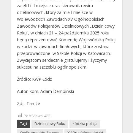
zajęli I i II miejsce oraz kierownik rewiru
dzielnicowych, który zajmie I miejsce w
Wojewódzkich Zawodach XV Ogólnopolskich
Zawodów Policjantów Dzielnicowych „Dzielnicowy
Roku”, w dniach 21 – 24 października 2025 roku
będą reprezentować Komendę Wojewódzką Policji
w Łodzi w zawodach finałowych, które zostaną
przeprowadzone w Szkole Policji w Katowicach.
Zwycięzcom serdecznie gratulujemy i życzymy
sukcesu na szczeblu ogólnopolskim.
Źródło: KWP Łódź
Autor: kom. Adam Dembiński
Zdj.: Tamże
Post Views:
483
Tagi
Dzielnicowy Roku
Łódzka policja
Ogólnopolskie Zawody
XV Finał Wojewódzki