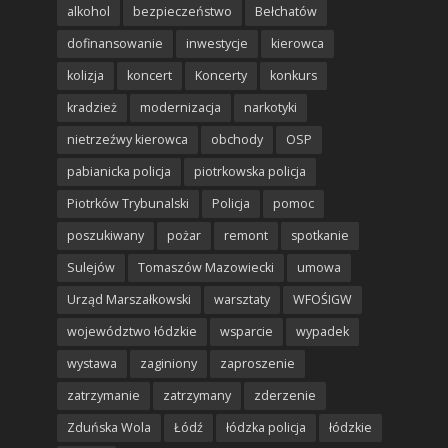
alkohol
bezpieczeństwo
Bełchatów
dofinansowanie
inwestycje
kierowca
kolizja
koncert
Koncerty
konkurs
kradzież
modernizacja
narkotyki
nietrzeźwy kierowca
obchody
OSP
pabianicka policja
piotrkowska policja
Piotrków Trybunalski
Policja
pomoc
poszukiwany
pożar
remont
spotkanie
Sulejów
Tomaszów Mazowiecki
umowa
Urząd Marszałkowski
warsztaty
WFOŚIGW
województwo łódzkie
wsparcie
wypadek
wystawa
zaginiony
zaproszenie
zatrzymanie
zatrzymany
zderzenie
Zduńska Wola
Łódź
łódzka policja
łódzkie