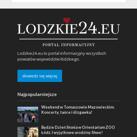
Lodzkie24.eu to portal informacyjny wszystkich
powiatów województw łódzkiego.
dowiedz się więcej
Najpopularniejsze
Weekend w Tomaszowie Mazowieckim.
Koncerty, tańce i ślizgawka!
Będzie Dzień Słonia w Orientarium ZOO
Łódź. I wyjątkowe urodziny Shwe!