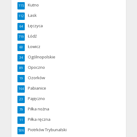
Kutno
115
Łask
112
Łęczyca
64
Łódź
719
Łowicz
60
Ogólnopolskie
34
Opoczno
89
Ozorków
19
Pabianice
164
Pajęczno
23
Piłka nożna
79
Piłka ręczna
11
Piotrków Trybunalski
506