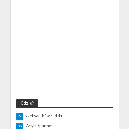
Gdzie?
Aleksandrów Łódzki
29
Artykuł partnerski
95