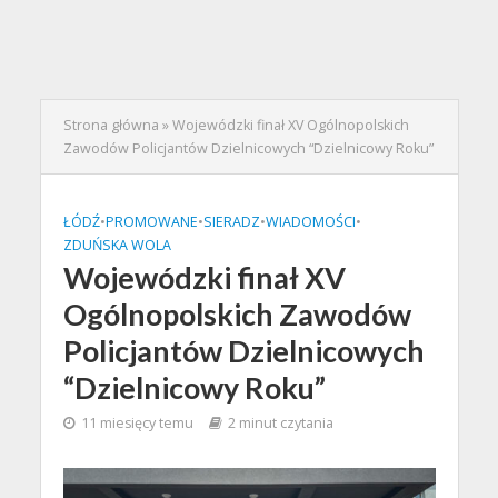
Strona główna
»
Wojewódzki finał XV Ogólnopolskich
Zawodów Policjantów Dzielnicowych “Dzielnicowy Roku”
ŁÓDŹ
•
PROMOWANE
•
SIERADZ
•
WIADOMOŚCI
•
ZDUŃSKA WOLA
Wojewódzki finał XV
Ogólnopolskich Zawodów
Policjantów Dzielnicowych
“Dzielnicowy Roku”
11 miesięcy temu
2 minut czytania