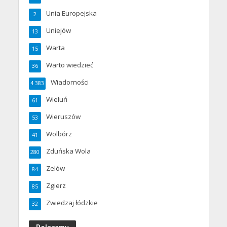
Unia Europejska
2
Uniejów
13
Warta
15
Warto wiedzieć
36
Wiadomości
4 383
Wieluń
61
Wieruszów
53
Wolbórz
41
Zduńska Wola
280
Zelów
84
Zgierz
85
Zwiedzaj łódzkie
32