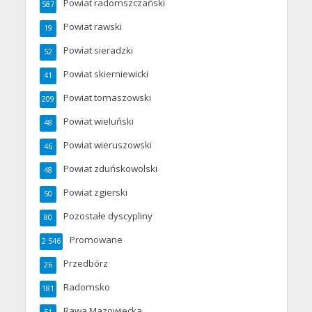
Powiat radomszczański
587
Powiat rawski
19
Powiat sieradzki
52
Powiat skierniewicki
41
Powiat tomaszowski
209
Powiat wieluński
48
Powiat wieruszowski
46
Powiat zduńskowolski
48
Powiat zgierski
50
Pozostałe dyscypliny
80
Promowane
2 546
Przedbórz
26
Radomsko
181
Rawa Mazowiecka
51