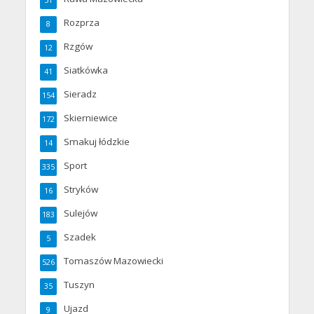
Rozprza
8
Rzgów
12
Siatkówka
41
Sieradz
154
Skierniewice
172
Smakuj łódzkie
14
Sport
335
Stryków
16
Sulejów
183
Szadek
5
Tomaszów Mazowiecki
526
Tuszyn
35
Ujazd
9