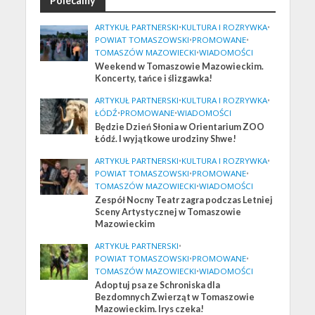
Polecamy
ARTYKUŁ PARTNERSKI
•
KULTURA I ROZRYWKA
•
POWIAT TOMASZOWSKI
•
PROMOWANE
•
TOMASZÓW MAZOWIECKI
•
WIADOMOŚCI
Weekend w Tomaszowie Mazowieckim.
Koncerty, tańce i ślizgawka!
ARTYKUŁ PARTNERSKI
•
KULTURA I ROZRYWKA
•
ŁÓDŹ
•
PROMOWANE
•
WIADOMOŚCI
Będzie Dzień Słonia w Orientarium ZOO
Łódź. I wyjątkowe urodziny Shwe!
ARTYKUŁ PARTNERSKI
•
KULTURA I ROZRYWKA
•
POWIAT TOMASZOWSKI
•
PROMOWANE
•
TOMASZÓW MAZOWIECKI
•
WIADOMOŚCI
Zespół Nocny Teatr zagra podczas Letniej
Sceny Artystycznej w Tomaszowie
Mazowieckim
ARTYKUŁ PARTNERSKI
•
POWIAT TOMASZOWSKI
•
PROMOWANE
•
TOMASZÓW MAZOWIECKI
•
WIADOMOŚCI
Adoptuj psa ze Schroniska dla
Bezdomnych Zwierząt w Tomaszowie
Mazowieckim. Irys czeka!