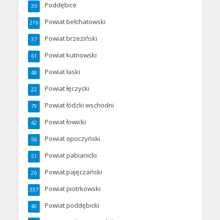
Poddębice
35
Powiat bełchatowski
216
Powiat brzeziński
37
Powiat kutnowski
61
Powiat łaski
48
Powiat łęczycki
22
Powiat łódzki wschodni
79
Powiat łowicki
42
Powiat opoczyński
56
Powiat pabianicki
51
Powiat pajęczański
26
Powiat piotrkowski
337
Powiat poddębicki
40