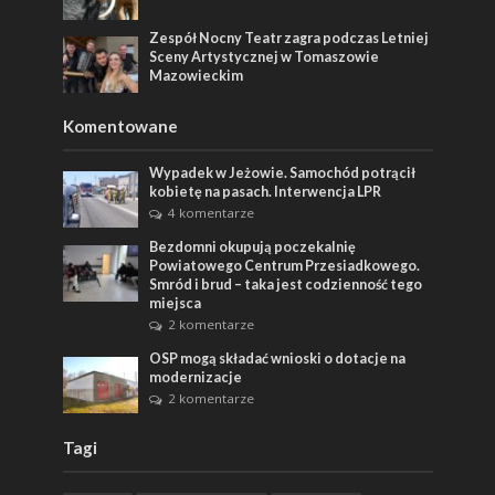
Zespół Nocny Teatr zagra podczas Letniej
Sceny Artystycznej w Tomaszowie
Mazowieckim
Komentowane
Wypadek w Jeżowie. Samochód potrącił
kobietę na pasach. Interwencja LPR
4 komentarze
Bezdomni okupują poczekalnię
Powiatowego Centrum Przesiadkowego.
Smród i brud – taka jest codzienność tego
miejsca
2 komentarze
OSP mogą składać wnioski o dotacje na
modernizacje
2 komentarze
Tagi