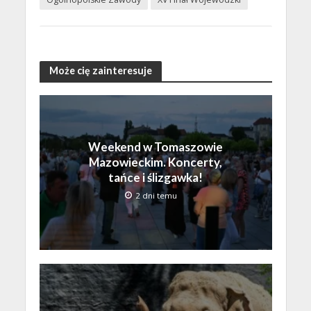
Może cię zainteresuje
Weekend w Tomaszowie
Mazowieckim. Koncerty,
tańce i ślizgawka!
2 dni temu