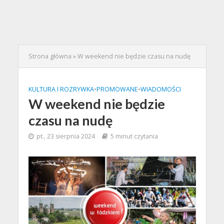
Strona główna
»
W weekend nie będzie czasu na nudę
KULTURA I ROZRYWKA
•
PROMOWANE
•
WIADOMOŚCI
W weekend nie będzie
czasu na nudę
pt., 23 sierpnia 2024
5 minut czytania