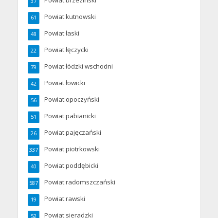
Powiat brzeziński
37
Powiat kutnowski
61
Powiat łaski
48
Powiat łęczycki
22
Powiat łódzki wschodni
79
Powiat łowicki
42
Powiat opoczyński
56
Powiat pabianicki
51
Powiat pajęczański
26
Powiat piotrkowski
337
Powiat poddębicki
40
Powiat radomszczański
587
Powiat rawski
19
Powiat sieradzki
52