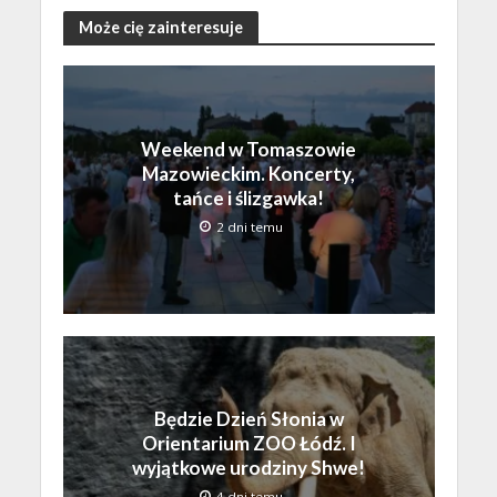
Może cię zainteresuje
Weekend w Tomaszowie
Mazowieckim. Koncerty,
tańce i ślizgawka!
2 dni temu
Będzie Dzień Słonia w
Orientarium ZOO Łódź. I
wyjątkowe urodziny Shwe!
4 dni temu