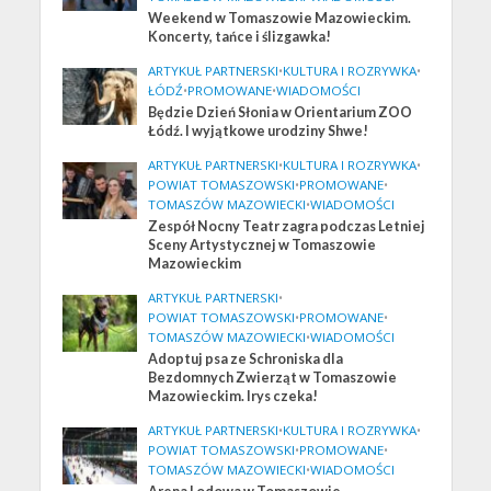
Weekend w Tomaszowie Mazowieckim.
Koncerty, tańce i ślizgawka!
ARTYKUŁ PARTNERSKI
•
KULTURA I ROZRYWKA
•
ŁÓDŹ
•
PROMOWANE
•
WIADOMOŚCI
Będzie Dzień Słonia w Orientarium ZOO
Łódź. I wyjątkowe urodziny Shwe!
ARTYKUŁ PARTNERSKI
•
KULTURA I ROZRYWKA
•
POWIAT TOMASZOWSKI
•
PROMOWANE
•
TOMASZÓW MAZOWIECKI
•
WIADOMOŚCI
Zespół Nocny Teatr zagra podczas Letniej
Sceny Artystycznej w Tomaszowie
Mazowieckim
ARTYKUŁ PARTNERSKI
•
POWIAT TOMASZOWSKI
•
PROMOWANE
•
TOMASZÓW MAZOWIECKI
•
WIADOMOŚCI
Adoptuj psa ze Schroniska dla
Bezdomnych Zwierząt w Tomaszowie
Mazowieckim. Irys czeka!
ARTYKUŁ PARTNERSKI
•
KULTURA I ROZRYWKA
•
POWIAT TOMASZOWSKI
•
PROMOWANE
•
TOMASZÓW MAZOWIECKI
•
WIADOMOŚCI