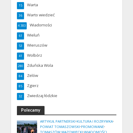
Warta
15
Warto wiedzieć
36
Wiadomości
4 383
Wieluń
61
Wieruszów
53
Wolbórz
41
Zduńska Wola
280
Zelów
84
Zgierz
85
Zwiedzaj łódzkie
32
Polecamy
ARTYKUŁ PARTNERSKI
•
KULTURA I ROZRYWKA
•
POWIAT TOMASZOWSKI
•
PROMOWANE
•
TOMASZÓW MAZOWIECKI
•
WIADOMOŚCI