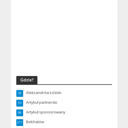
Gdzie?
Aleksandrów Łódzki
29
Artykuł partnerski
95
Artykuł sponsorowany
88
Bełchatów
217