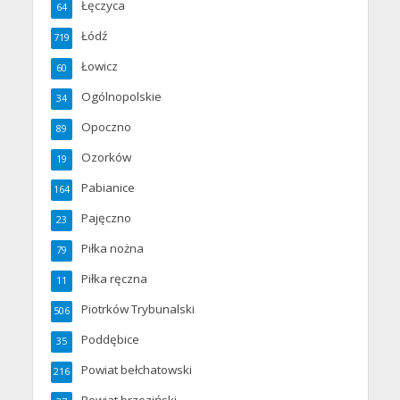
Łęczyca
64
Łódź
719
Łowicz
60
Ogólnopolskie
34
Opoczno
89
Ozorków
19
Pabianice
164
Pajęczno
23
Piłka nożna
79
Piłka ręczna
11
Piotrków Trybunalski
506
Poddębice
35
Powiat bełchatowski
216