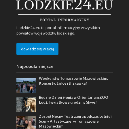
Lodzkie24.eu to portal informacyjny wszystkich
powiatów województw łódzkiego.
dowiedz się więcej
Najpopularniejsze
Weekend w Tomaszowie Mazowieckim.
Koncerty, tańce i ślizgawka!
Będzie Dzień Słonia w Orientarium ZOO
Łódź. I wyjątkowe urodziny Shwe!
Zespół Nocny Teatr zagra podczas Letniej
Sceny Artystycznej w Tomaszowie
Mazowieckim