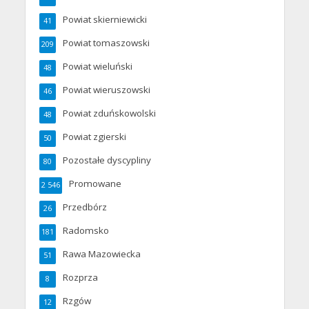
Powiat skierniewicki
41
Powiat tomaszowski
209
Powiat wieluński
48
Powiat wieruszowski
46
Powiat zduńskowolski
48
Powiat zgierski
50
Pozostałe dyscypliny
80
Promowane
2 546
Przedbórz
26
Radomsko
181
Rawa Mazowiecka
51
Rozprza
8
Rzgów
12