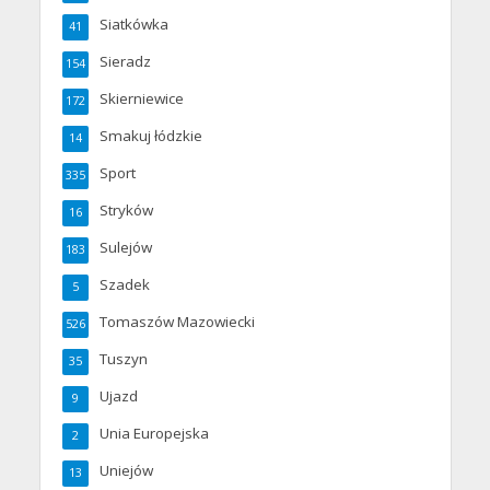
Siatkówka
41
Sieradz
154
Skierniewice
172
Smakuj łódzkie
14
Sport
335
Stryków
16
Sulejów
183
Szadek
5
Tomaszów Mazowiecki
526
Tuszyn
35
Ujazd
9
Unia Europejska
2
Uniejów
13