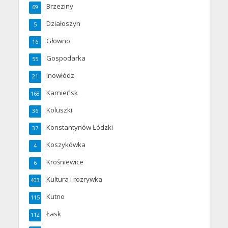
Brzeziny
69
Działoszyn
5
Głowno
16
Gospodarka
55
Inowłódz
21
Kamieńsk
168
Koluszki
36
Konstantynów Łódzki
37
Koszykówka
4
Krośniewice
6
Kultura i rozrywka
403
Kutno
115
Łask
112