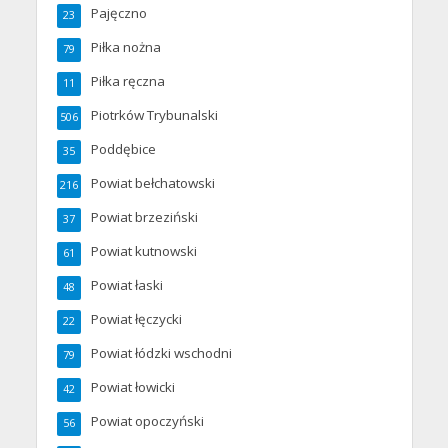
Pajęczno
23
Piłka nożna
79
Piłka ręczna
11
Piotrków Trybunalski
506
Poddębice
35
Powiat bełchatowski
216
Powiat brzeziński
37
Powiat kutnowski
61
Powiat łaski
48
Powiat łęczycki
22
Powiat łódzki wschodni
79
Powiat łowicki
42
Powiat opoczyński
56