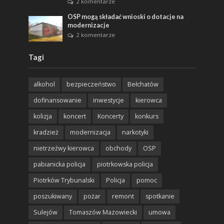
2 komentarze
OSP mogą składać wnioski o dotacje na
modernizacje
2 komentarze
Tagi
alkohol
bezpieczeństwo
Bełchatów
dofinansowanie
inwestycje
kierowca
kolizja
koncert
Koncerty
konkurs
kradzież
modernizacja
narkotyki
nietrzeźwy kierowca
obchody
OSP
pabianicka policja
piotrkowska policja
Piotrków Trybunalski
Policja
pomoc
poszukiwany
pożar
remont
spotkanie
Sulejów
Tomaszów Mazowiecki
umowa