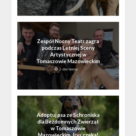
Zespół Nocny Teatr zagra
podczas Letniej Sceny
Artystycznej w
Tomaszowie Mazowieckim
2 dni temu
Adoptuj psa ze Schroniska
dla Bezdomnych Zwierząt
w Tomaszowie
Mazowieckim. Irys czeka!