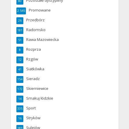
Pozostałe dyscypliny
80
Promowane
2 545
Przedbórz
26
Radomsko
181
Rawa Mazowiecka
51
Rozprza
8
Rzgów
12
Siatkówka
41
Sieradz
154
Skierniewice
172
Smakuj łódzkie
14
Sport
335
Stryków
16
Sulejów
183