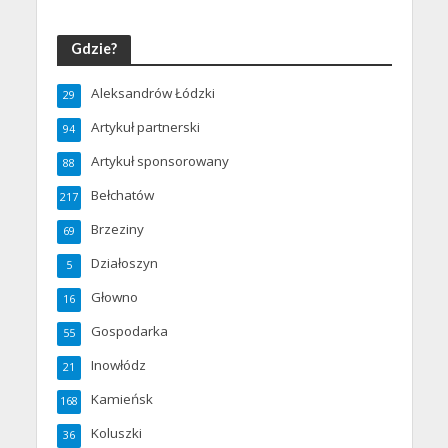
Gdzie?
Aleksandrów Łódzki
29
Artykuł partnerski
94
Artykuł sponsorowany
88
Bełchatów
217
Brzeziny
69
Działoszyn
5
Głowno
16
Gospodarka
55
Inowłódz
21
Kamieńsk
168
Koluszki
36