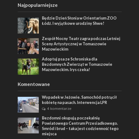
Najpopularniejsze
Będzie Dzień Słonia w Orientarium ZOO
Łódź. I wyjątkowe urodziny Shwe!
Zespół Nocny Teatr zagra podczas Letniej
Sceny Artystycznej w Tomaszowie
Mazowieckim
Adoptuj psa ze Schroniska dla
Bezdomnych Zwierząt w Tomaszowie
Mazowieckim. Irys czeka!
Komentowane
Wypadek w Jeżowie. Samochód potrącił
kobietę na pasach. Interwencja LPR
4 komentarze
Bezdomni okupują poczekalnię
Powiatowego Centrum Przesiadkowego.
Smród i brud – taka jest codzienność tego
miejsca