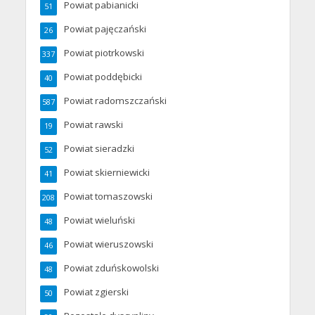
Powiat pabianicki
51
Powiat pajęczański
26
Powiat piotrkowski
337
Powiat poddębicki
40
Powiat radomszczański
587
Powiat rawski
19
Powiat sieradzki
52
Powiat skierniewicki
41
Powiat tomaszowski
208
Powiat wieluński
48
Powiat wieruszowski
46
Powiat zduńskowolski
48
Powiat zgierski
50