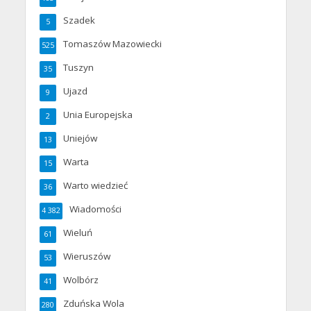
Szadek
5
Tomaszów Mazowiecki
525
Tuszyn
35
Ujazd
9
Unia Europejska
2
Uniejów
13
Warta
15
Warto wiedzieć
36
Wiadomości
4 382
Wieluń
61
Wieruszów
53
Wolbórz
41
Zduńska Wola
280