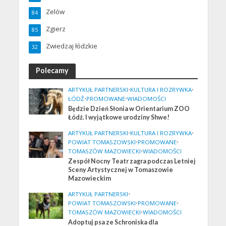
Zelów
84
Zgierz
85
Zwiedzaj łódzkie
32
Polecamy
ARTYKUŁ PARTNERSKI
•
KULTURA I ROZRYWKA
•
ŁÓDŹ
•
PROMOWANE
•
WIADOMOŚCI
Będzie Dzień Słonia w Orientarium ZOO
Łódź. I wyjątkowe urodziny Shwe!
ARTYKUŁ PARTNERSKI
•
KULTURA I ROZRYWKA
•
POWIAT TOMASZOWSKI
•
PROMOWANE
•
TOMASZÓW MAZOWIECKI
•
WIADOMOŚCI
Zespół Nocny Teatr zagra podczas Letniej
Sceny Artystycznej w Tomaszowie
Mazowieckim
ARTYKUŁ PARTNERSKI
•
POWIAT TOMASZOWSKI
•
PROMOWANE
•
TOMASZÓW MAZOWIECKI
•
WIADOMOŚCI
Adoptuj psa ze Schroniska dla