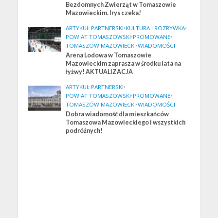
Bezdomnych Zwierząt w Tomaszowie
Mazowieckim. Irys czeka!
ARTYKUŁ PARTNERSKI
•
KULTURA I ROZRYWKA
•
POWIAT TOMASZOWSKI
•
PROMOWANE
•
TOMASZÓW MAZOWIECKI
•
WIADOMOŚCI
Arena Lodowa w Tomaszowie
Mazowieckim zaprasza w środku lata na
łyżwy! AKTUALIZACJA
ARTYKUŁ PARTNERSKI
•
POWIAT TOMASZOWSKI
•
PROMOWANE
•
TOMASZÓW MAZOWIECKI
•
WIADOMOŚCI
Dobra wiadomość dla mieszkańców
Tomaszowa Mazowieckiego i wszystkich
podróżnych!