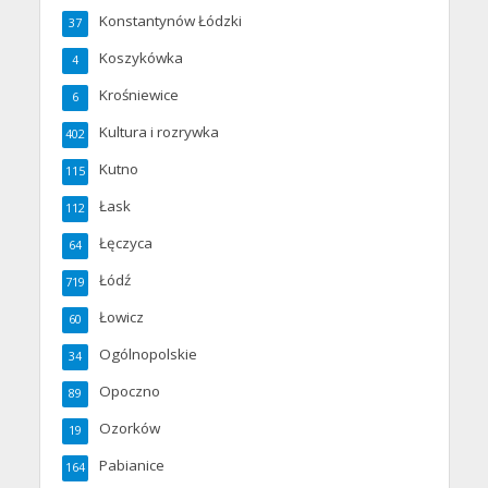
Konstantynów Łódzki
37
Koszykówka
4
Krośniewice
6
Kultura i rozrywka
402
Kutno
115
Łask
112
Łęczyca
64
Łódź
719
Łowicz
60
Ogólnopolskie
34
Opoczno
89
Ozorków
19
Pabianice
164