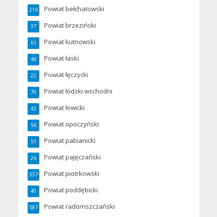
Powiat bełchatowski
216
Powiat brzeziński
37
Powiat kutnowski
61
Powiat łaski
48
Powiat łęczycki
22
Powiat łódzki wschodni
79
Powiat łowicki
42
Powiat opoczyński
56
Powiat pabianicki
51
Powiat pajęczański
26
Powiat piotrkowski
337
Powiat poddębicki
40
Powiat radomszczański
587