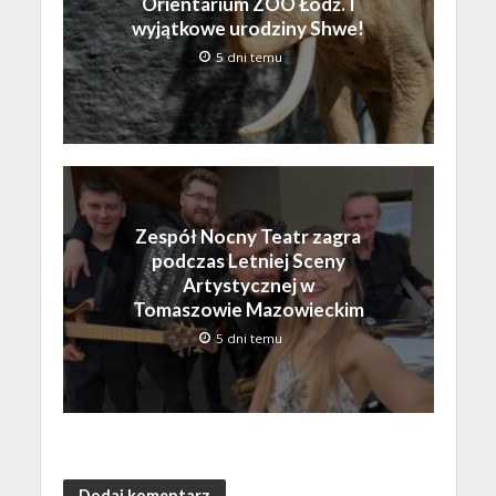
Orientarium ZOO Łódź. I
wyjątkowe urodziny Shwe!
5 dni temu
Zespół Nocny Teatr zagra
podczas Letniej Sceny
Artystycznej w
Tomaszowie Mazowieckim
5 dni temu
Dodaj komentarz