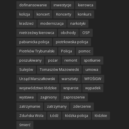
dofinansowanie
inwestycje
kierowca
kolizja
koncert
Koncerty
konkurs
kradzież
modernizacja
narkotyki
nietrzeźwy kierowca
obchody
OSP
pabianicka policja
piotrkowska policja
Piotrków Trybunalski
Policja
pomoc
poszukiwany
pożar
remont
spotkanie
Sulejów
Tomaszów Mazowiecki
umowa
Urząd Marszałkowski
warsztaty
WFOŚIGW
województwo łódzkie
wsparcie
wypadek
wystawa
zaginiony
zaproszenie
zatrzymanie
zatrzymany
zderzenie
Zduńska Wola
Łódź
łódzka policja
łódzkie
śmierć