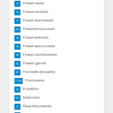
Powiat rawski
19
Powiat sieradzki
52
Powiat skierniewicki
41
Powiat tomaszowski
209
Powiat wieluński
48
Powiat wieruszowski
46
Powiat zduńskowolski
48
Powiat zgierski
50
Pozostałe dyscypliny
80
Promowane
2 546
Przedbórz
26
Radomsko
181
Rawa Mazowiecka
51