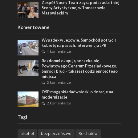
Zespół Nocny Teatr zagra podczas Letniej
Sceny Artystycznej w Tomaszowie
Mazowieckim
Komentowane
Wypadek w Jeżowie. Samochód potrącił
kobietę na pasach. Interwencja LPR
4 komentarze
Bezdomni okupują poczekalnię
Powiatowego Centrum Przesiadkowego.
Smród i brud – taka jest codzienność tego
miejsca
2 komentarze
OSP mogą składać wnioski o dotacje na
modernizacje
2 komentarze
Tagi
alkohol
bezpieczeństwo
Bełchatów