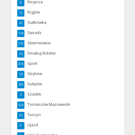
Rozprza
8
Rzgów
12
Siatkówka
41
Sieradz
154
Skierniewice
172
Smakuj łódzkie
14
Sport
335
Stryków
16
Sulejów
183
Szadek
5
Tomaszów Mazowiecki
526
Tuszyn
35
Ujazd
9