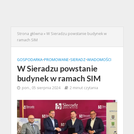
Strona główna
»
W Sieradzu powstanie budynek w
ramach SIM
GOSPODARKA
•
PROMOWANE
•
SIERADZ
•
WIADOMOŚCI
W Sieradzu powstanie
budynek w ramach SIM
pon., 05 sierpnia 2024
2 minut czytania