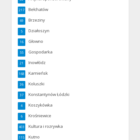
Bełchatów
217
Brzeziny
69
Działoszyn
5
Głowno
16
Gospodarka
55
Inowłódz
21
Kamieńsk
168
Koluszki
36
Konstantynów Łódzki
37
Koszykówka
4
Krośniewice
6
Kultura i rozrywka
403
Kutno
115