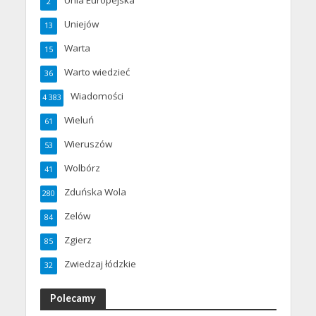
Unia Europejska
2
Uniejów
13
Warta
15
Warto wiedzieć
36
Wiadomości
4 383
Wieluń
61
Wieruszów
53
Wolbórz
41
Zduńska Wola
280
Zelów
84
Zgierz
85
Zwiedzaj łódzkie
32
Polecamy