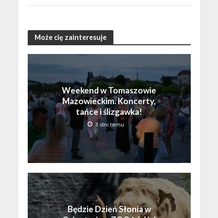
Może cię zainteresuje
Weekend w Tomaszowie
Mazowieckim. Koncerty,
tańce i ślizgawka!
3 dni temu
Będzie Dzień Słonia w