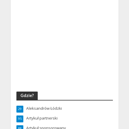
Gdzie?
Aleksandrów Łódzki
29
Artykuł partnerski
95
Artykuł sponsorowany
88