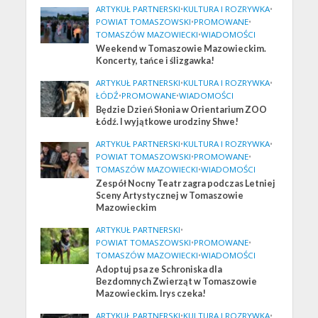
ARTYKUŁ PARTNERSKI
•
KULTURA I ROZRYWKA
•
POWIAT TOMASZOWSKI
•
PROMOWANE
•
TOMASZÓW MAZOWIECKI
•
WIADOMOŚCI
Weekend w Tomaszowie Mazowieckim.
Koncerty, tańce i ślizgawka!
ARTYKUŁ PARTNERSKI
•
KULTURA I ROZRYWKA
•
ŁÓDŹ
•
PROMOWANE
•
WIADOMOŚCI
Będzie Dzień Słonia w Orientarium ZOO
Łódź. I wyjątkowe urodziny Shwe!
ARTYKUŁ PARTNERSKI
•
KULTURA I ROZRYWKA
•
POWIAT TOMASZOWSKI
•
PROMOWANE
•
TOMASZÓW MAZOWIECKI
•
WIADOMOŚCI
Zespół Nocny Teatr zagra podczas Letniej
Sceny Artystycznej w Tomaszowie
Mazowieckim
ARTYKUŁ PARTNERSKI
•
POWIAT TOMASZOWSKI
•
PROMOWANE
•
TOMASZÓW MAZOWIECKI
•
WIADOMOŚCI
Adoptuj psa ze Schroniska dla
Bezdomnych Zwierząt w Tomaszowie
Mazowieckim. Irys czeka!
ARTYKUŁ PARTNERSKI
•
KULTURA I ROZRYWKA
•