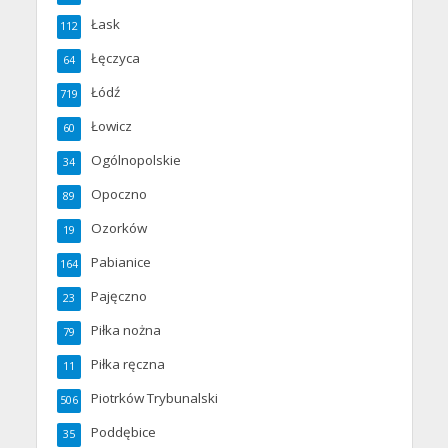
Łask
112
Łęczyca
64
Łódź
719
Łowicz
60
Ogólnopolskie
34
Opoczno
89
Ozorków
19
Pabianice
164
Pajęczno
23
Piłka nożna
79
Piłka ręczna
11
Piotrków Trybunalski
506
Poddębice
35