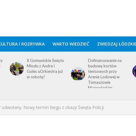
KULTURA I ROZRYWKA
WARTO WIEDZIEĆ
ZWIEDZAJ ŁÓDZKI
zy
X Gomunickie Święto
Dofinansowanie na
w
Miodu z Andre i
budowę kortów
Golec uOrkiestra już
tenisowych przy
w sobotę!
Arenie Lodowej w
Tomaszowie
Mazowieckim
odwołany. Nowy termin biegu z okazji Święta Policji