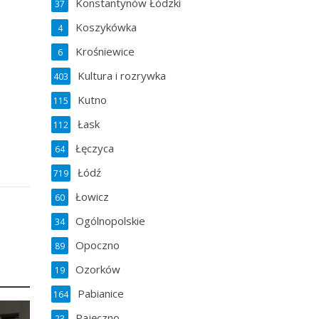
Konstantynów Łódzki
37
Koszykówka
4
Krośniewice
6
Kultura i rozrywka
403
Kutno
115
Łask
112
Łęczyca
64
Łódź
719
Łowicz
60
Ogólnopolskie
34
Opoczno
89
Ozorków
19
Pabianice
164
Pajęczno
23