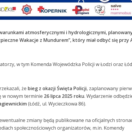
 warunkami atmosferycznymi i hydrologicznymi, planowan
ezpieczne Wakacje z Mundurem”, który miał odbyć się przy 
zatorzy, w tym Komenda Wojewódzka Policji w Łodzi oraz Łód
rzekazali, że
bieg z okazji Święta Policji
, zaplanowany pierw
ię w nowym terminie
26 lipca 2025 roku
. Wydarzenie odbędzie
Łagiewnickim
(Łódź, ul. Wycieczkowa 86).
ewentualne zmiany będą publikowane na oficjalnych strona
mediach społecznościowych organizatorów, m.in. Komendy