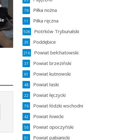
a
Piłka nożna
79
ie
Piłka ręczna
11
Piotrków Trybunalski
506
Poddębice
35
Powiat bełchatowski
216
Powiat brzeziński
37
Powiat kutnowski
61
Powiat łaski
48
Powiat łęczycki
22
Powiat łódzki wschodni
79
Powiat łowicki
42
Powiat opoczyński
56
Powiat pabianicki
51