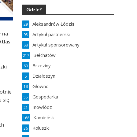
Gdzie?
Aleksandrów Łódzki
29
y na
Artykuł partnerski
95
Atlas
Artykuł sponsorowany
88
Bełchatów
217
Brzeziny
zki
69
Działoszyn
5
Głowno
16
otnie
Gospodarka
55
 się
Inowłódz
21
Kamieńsk
168
ch
Koluszki
36