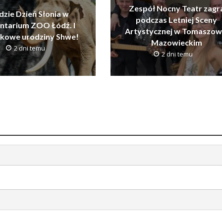
Zespół Nocny Teatr zagr
dzie Dzień Słonia w
podczas Letniej Sceny
ntarium ZOO Łódź. I
Artystycznej w Tomaszow
tkowe urodziny Shwe!
Mazowieckim
2 dni temu
2 dni temu