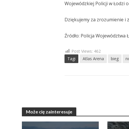
Wojewódzkiej Policji w Łodzi
Dziękujemy za zrozumienie i 
Źródło: Policja Województwa 
Post Views:
462
Tagi
Atlas Arena
bieg
n
Może cię zainteresuje