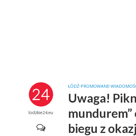
ŁÓDŹ
•
PROMOWANE
•
WIADOMOŚ
Uwaga! Pikn
mundurem” 
lodzkie24.eu
biegu z okazj