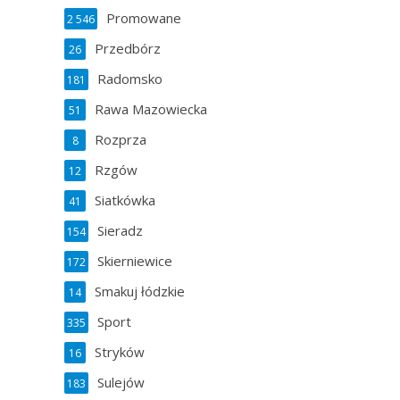
Promowane
2 546
Przedbórz
26
Radomsko
181
Rawa Mazowiecka
51
Rozprza
8
Rzgów
12
Siatkówka
41
Sieradz
154
Skierniewice
172
Smakuj łódzkie
14
Sport
335
Stryków
16
Sulejów
183