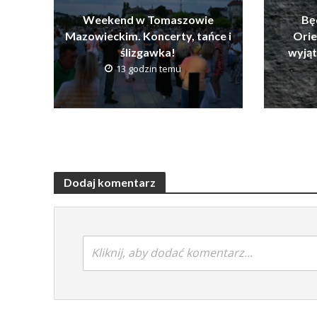
Weekend w Tomaszowie
Bę
Mazowieckim. Koncerty, tańce i
Orie
ślizgawka!
wyją
13 godzin temu
Dodaj komentarz
Kliknij, aby dodać komentarz...