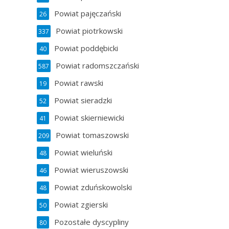
Powiat pajęczański
26
Powiat piotrkowski
337
Powiat poddębicki
40
Powiat radomszczański
587
Powiat rawski
19
Powiat sieradzki
52
Powiat skierniewicki
41
Powiat tomaszowski
209
Powiat wieluński
48
Powiat wieruszowski
46
Powiat zduńskowolski
48
Powiat zgierski
50
Pozostałe dyscypliny
80