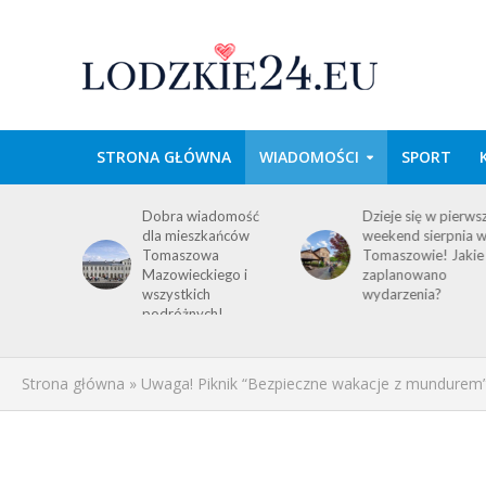
STRONA GŁÓWNA
WIADOMOŚCI
SPORT
wa w
Dobra wiadomość
Dzieje się w pierws
e
dla mieszkańców
weekend sierpnia 
im
Tomaszowa
Tomaszowie! Jakie
 środku
Mazowieckiego i
zaplanowano
y!
wszystkich
wydarzenia?
ACJA
podróżnych!
Strona główna
»
Uwaga! Piknik “Bezpieczne wakacje z mundurem” 