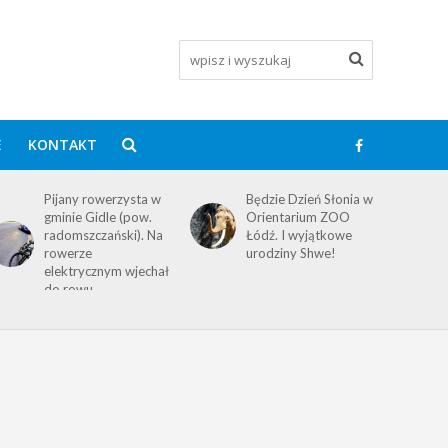
E
KONTAKT
Pijany rowerzysta w
Będzie Dzień Słonia w
gminie Gidle (pow.
Orientarium ZOO
radomszczański). Na
Łódź. I wyjątkowe
rowerze
urodziny Shwe!
elektrycznym wjechał
do rowu