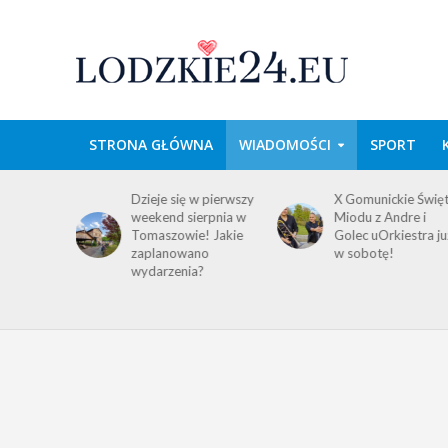
STRONA GŁÓWNA
WIADOMOŚCI
SPORT
domość
Dzieje się w pierwszy
X Gomunickie Świę
ańców
weekend sierpnia w
Miodu z Andre i
a
Tomaszowie! Jakie
Golec uOrkiestra ju
ego i
zaplanowano
w sobotę!
wydarzenia?
!