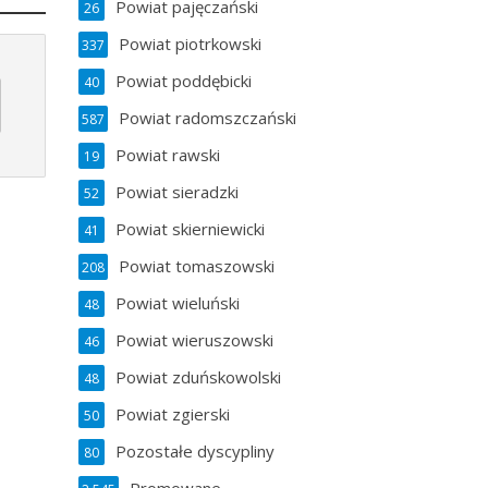
Powiat pajęczański
26
Powiat piotrkowski
337
Powiat poddębicki
40
Powiat radomszczański
587
Powiat rawski
19
Powiat sieradzki
52
Powiat skierniewicki
41
Powiat tomaszowski
208
Powiat wieluński
48
Powiat wieruszowski
46
Powiat zduńskowolski
48
Powiat zgierski
50
Pozostałe dyscypliny
80