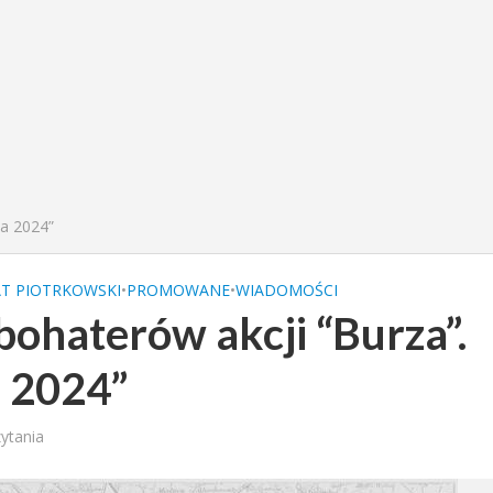
ka 2024”
T PIOTRKOWSKI
•
PROMOWANE
•
WIADOMOŚCI
ohaterów akcji “Burza”.
 2024”
zytania