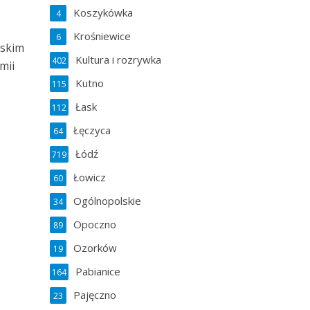
Koszykówka
4
Krośniewice
6
lskim
Kultura i rozrywka
402
mii
Kutno
115
Łask
112
Łęczyca
64
Łódź
719
Łowicz
60
Ogólnopolskie
34
Opoczno
89
Ozorków
19
Pabianice
164
Pajęczno
23