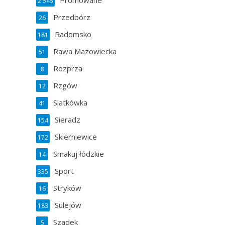
Promowane
2 545
Przedbórz
26
Radomsko
181
Rawa Mazowiecka
51
Rozprza
8
Rzgów
12
Siatkówka
41
Sieradz
154
Skierniewice
172
Smakuj łódzkie
14
Sport
335
Stryków
16
Sulejów
183
Szadek
5