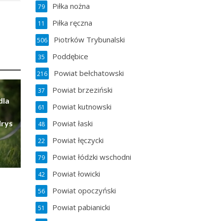
Piłka nożna
79
Piłka ręczna
11
Piotrków Trybunalski
506
Poddębice
35
Powiat bełchatowski
216
Powiat brzeziński
37
dla
Powiat kutnowski
61
Irys
Powiat łaski
48
Powiat łęczycki
22
Powiat łódzki wschodni
79
Powiat łowicki
42
Powiat opoczyński
56
Powiat pabianicki
51