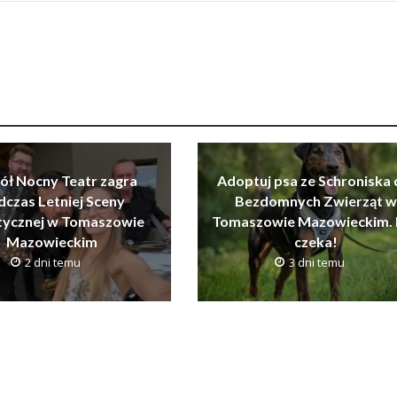
ół Nocny Teatr zagra
Adoptuj psa ze Schroniska 
dczas Letniej Sceny
Bezdomnych Zwierząt w
tycznej w Tomaszowie
Tomaszowie Mazowieckim. 
Mazowieckim
czeka!
2 dni temu
3 dni temu