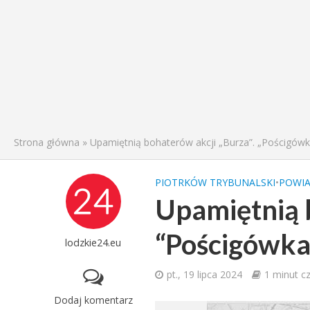
Strona główna
»
Upamiętnią bohaterów akcji „Burza”. „Pościgów
PIOTRKÓW TRYBUNALSKI
•
POWIA
Upamiętnią b
“Pościgówka
lodzkie24.eu
pt., 19 lipca 2024
1 minut c
Dodaj komentarz