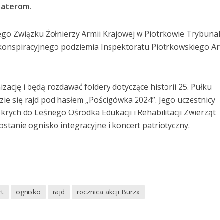
haterom.
ego Związku Żołnierzy Armii Krajowej w Piotrkowie Trybuna
konspiracyjnego podziemia Inspektoratu Piotrkowskiego Ar
nizację i będą rozdawać foldery dotyczące historii 25. Pułku
ie się rajd pod hasłem „Pościgówka 2024”. Jego uczestnicy
rych do Leśnego Ośrodka Edukacji i Rehabilitacji Zwierząt
stanie ognisko integracyjne i koncert patriotyczny.
rt
ognisko
rajd
rocznica akcji Burza