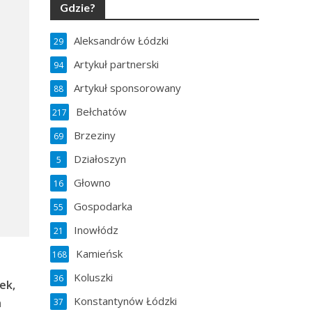
Gdzie?
Aleksandrów Łódzki
29
Artykuł partnerski
94
Artykuł sponsorowany
88
Bełchatów
217
Brzeziny
69
Działoszyn
5
Głowno
16
Gospodarka
55
Inowłódz
21
Kamieńsk
168
Koluszki
36
ek,
Konstantynów Łódzki
h
37