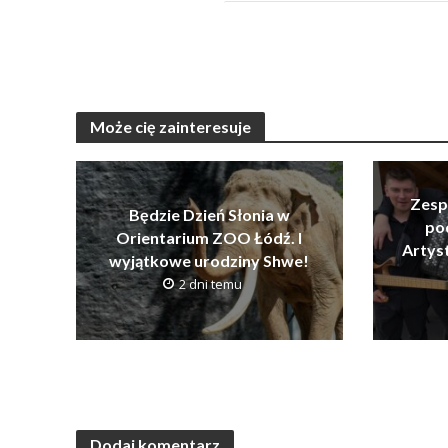
Może cię zainteresuje
Zesp
Będzie Dzień Słonia w
po
Orientarium ZOO Łódź. I
Artys
wyjątkowe urodziny Shwe!
2 dni temu
Dodaj komentarz