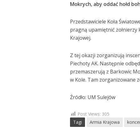
Mokrych, aby oddać hołd bo
Przedstawiciele Koła Światow
pragną upamiętnić żołnierzy 
Krajowej.
Z tej okazji zorganizują insce
Piechoty AK. Następnie odbędz
przemaszerują z Barkowic Mok
w Kole. Tam zorganizowane zo
Źródło: UM Sulejów
Post Views:
305
Tagi
Armia Krajowa
konce