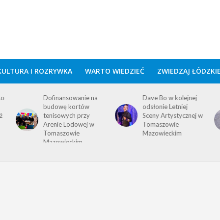
KULTURA I ROZRYWKA
WARTO WIEDZIEĆ
ZWIEDZAJ ŁÓDZKI
to
Dofinansowanie na
Dave Bo w kolejnej
budowę kortów
odsłonie Letniej
ż
tenisowych przy
Sceny Artystycznej w
Arenie Lodowej w
Tomaszowie
Tomaszowie
Mazowieckim
Mazowieckim