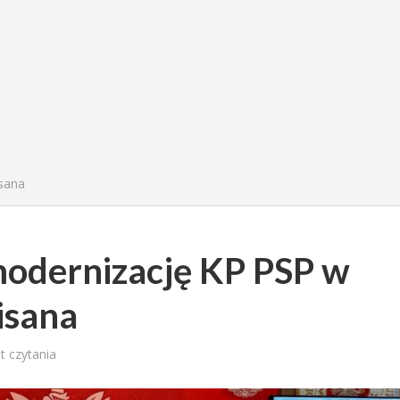
sana
odernizację KP PSP w
isana
t czytania