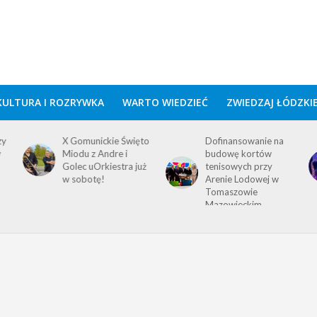
KULTURA I ROZRYWKA
WARTO WIEDZIEĆ
ZWIEDZAJ ŁÓDZKI
zy
X Gomunickie Święto
Dofinansowanie na
w
Miodu z Andre i
budowę kortów
Golec uOrkiestra już
tenisowych przy
w sobotę!
Arenie Lodowej w
Tomaszowie
Mazowieckim