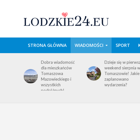
STRONA GŁÓWNA
WIADOMOŚCI
SPORT
wa w
Dobra wiadomość
Dzieje się w pierws
e
dla mieszkańców
weekend sierpnia 
im
Tomaszowa
Tomaszowie! Jakie
 środku
Mazowieckiego i
zaplanowano
y!
wszystkich
wydarzenia?
ACJA
podróżnych!