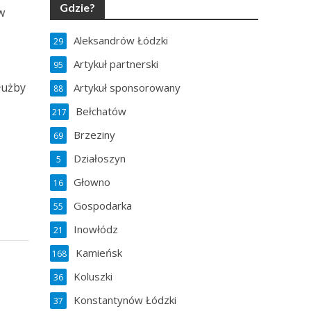
Gdzie?
w
Aleksandrów Łódzki
29
Artykuł partnerski
95
łużby
Artykuł sponsorowany
88
Bełchatów
217
Brzeziny
69
Działoszyn
5
Głowno
16
Gospodarka
55
Inowłódz
21
Kamieńsk
168
Koluszki
36
Konstantynów Łódzki
37