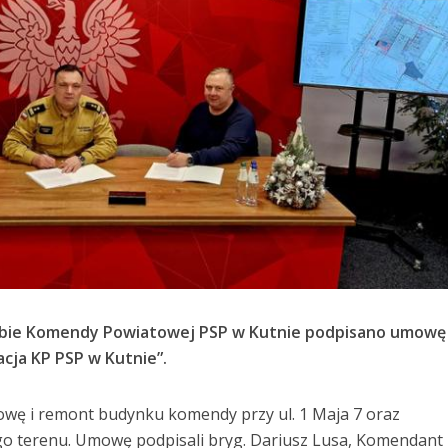
dzibie Komendy Powiatowej PSP w Kutnie podpisano umowę
acja KP PSP w Kutnie”.
owę i remont budynku komendy przy ul. 1 Maja 7 oraz
o terenu. Umowę podpisali bryg. Dariusz Lusa, Komendant