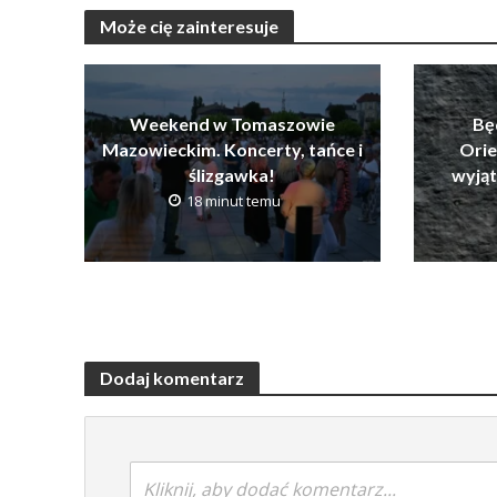
Może cię zainteresuje
Weekend w Tomaszowie
Bę
Mazowieckim. Koncerty, tańce i
Orie
ślizgawka!
wyją
18 minut temu
Dodaj komentarz
Kliknij, aby dodać komentarz...