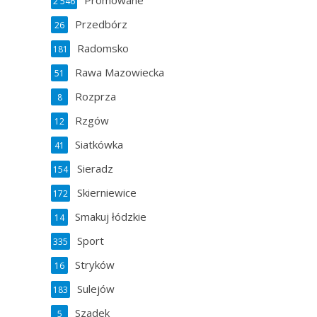
Promowane
2 546
Przedbórz
26
Radomsko
181
Rawa Mazowiecka
51
Rozprza
8
Rzgów
12
Siatkówka
41
Sieradz
154
Skierniewice
172
Smakuj łódzkie
14
Sport
335
Stryków
16
Sulejów
183
Szadek
5