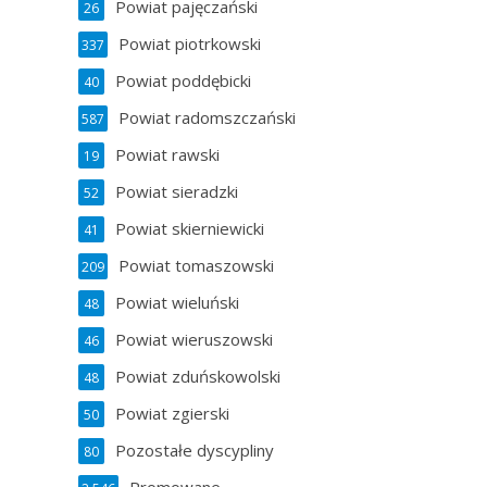
Powiat pajęczański
26
Powiat piotrkowski
337
Powiat poddębicki
40
Powiat radomszczański
587
Powiat rawski
19
Powiat sieradzki
52
Powiat skierniewicki
41
Powiat tomaszowski
209
Powiat wieluński
48
Powiat wieruszowski
46
Powiat zduńskowolski
48
Powiat zgierski
50
Pozostałe dyscypliny
80