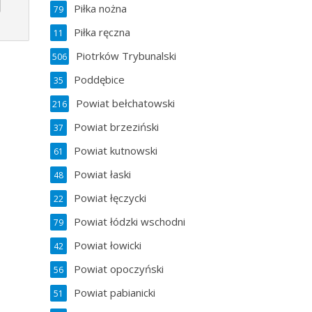
Piłka nożna
79
Piłka ręczna
11
Piotrków Trybunalski
506
Poddębice
35
Powiat bełchatowski
216
Powiat brzeziński
37
Powiat kutnowski
61
Powiat łaski
48
Powiat łęczycki
22
Powiat łódzki wschodni
79
Powiat łowicki
42
Powiat opoczyński
56
Powiat pabianicki
51