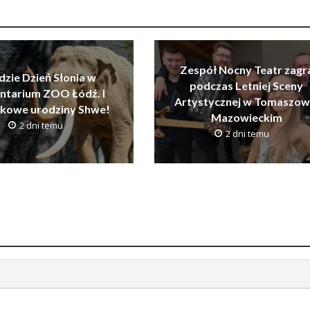
Zespół Nocny Teatr zagr
dzie Dzień Słonia w
podczas Letniej Sceny
ntarium ZOO Łódź. I
Artystycznej w Tomaszow
tkowe urodziny Shwe!
Mazowieckim
2 dni temu
2 dni temu