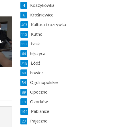
Koszykówka
4
Krośniewice
6
Kultura i rozrywka
403
a
Kutno
115
ie
Łask
112
Łęczyca
64
Łódź
719
Łowicz
60
Ogólnopolskie
34
Opoczno
89
Ozorków
19
Pabianice
164
Pajęczno
23