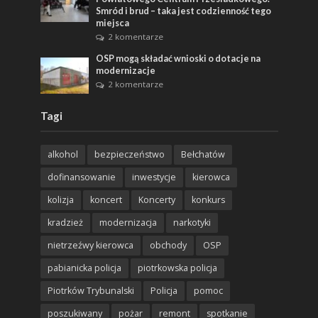
Smród i brud – taka jest codzienność tego
miejsca
2 komentarze
OSP mogą składać wnioski o dotacje na
modernizacje
2 komentarze
Tagi
alkohol
bezpieczeństwo
Bełchatów
dofinansowanie
inwestycje
kierowca
kolizja
koncert
Koncerty
konkurs
kradzież
modernizacja
narkotyki
nietrzeźwy kierowca
obchody
OSP
pabianicka policja
piotrkowska policja
Piotrków Trybunalski
Policja
pomoc
poszukiwany
pożar
remont
spotkanie