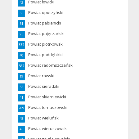
Powiat łowicki
42
Powiat opoczyński
56
Powiat pabianicki
51
Powiat pajęczański
26
Powiat piotrkowski
337
Powiat poddębicki
40
Powiat radomszczański
587
Powiat rawski
19
Powiat sieradzki
52
Powiat skierniewicki
41
Powiat tomaszowski
209
Powiat wieluński
48
Powiat wieruszowski
46