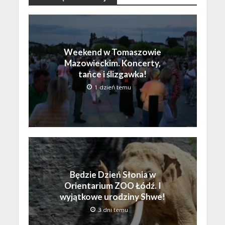
Weekend w Tomaszowie
Mazowieckim. Koncerty,
tańce i ślizgawka!
1 dzień temu
Będzie Dzień Słonia w
Orientarium ZOO Łódź. I
wyjątkowe urodziny Shwe!
3 dni temu