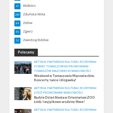
Wolbórz
41
Zduńska Wola
280
Zelów
84
Zgierz
85
Zwiedzaj łódzkie
32
Polecamy
ARTYKUŁ PARTNERSKI
•
KULTURA I ROZRYWKA
•
POWIAT TOMASZOWSKI
•
PROMOWANE
•
TOMASZÓW MAZOWIECKI
•
WIADOMOŚCI
Weekend w Tomaszowie Mazowieckim.
Koncerty, tańce i ślizgawka!
ARTYKUŁ PARTNERSKI
•
KULTURA I ROZRYWKA
•
ŁÓDŹ
•
PROMOWANE
•
WIADOMOŚCI
Będzie Dzień Słonia w Orientarium ZOO
Łódź. I wyjątkowe urodziny Shwe!
ARTYKUŁ PARTNERSKI
•
KULTURA I ROZRYWKA
•