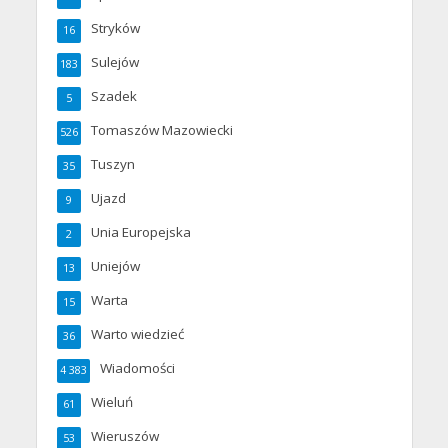
Stryków
16
Sulejów
183
Szadek
5
Tomaszów Mazowiecki
526
Tuszyn
35
Ujazd
9
Unia Europejska
2
Uniejów
13
Warta
15
Warto wiedzieć
36
Wiadomości
4 383
Wieluń
61
Wieruszów
53