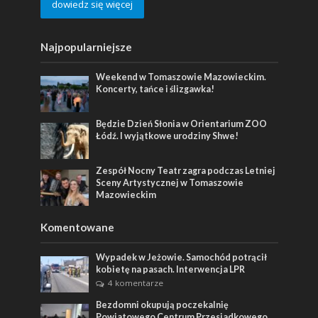
dowiedz się więcej
Najpopularniejsze
Weekend w Tomaszowie Mazowieckim.
Koncerty, tańce i ślizgawka!
Będzie Dzień Słonia w Orientarium ZOO
Łódź. I wyjątkowe urodziny Shwe!
Zespół Nocny Teatr zagra podczas Letniej
Sceny Artystycznej w Tomaszowie
Mazowieckim
Komentowane
Wypadek w Jeżowie. Samochód potrącił
kobietę na pasach. Interwencja LPR
4 komentarze
Bezdomni okupują poczekalnię
Powiatowego Centrum Przesiadkowego.