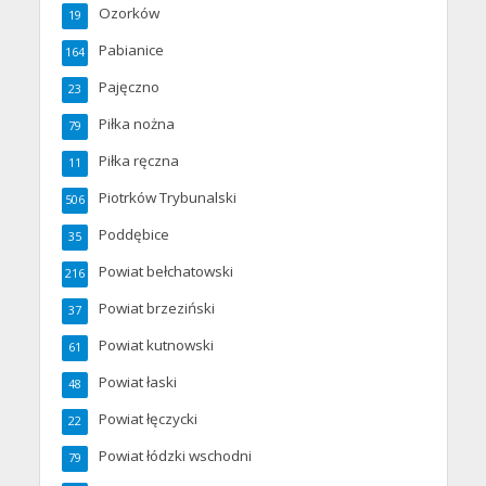
Ozorków
19
Pabianice
164
Pajęczno
23
Piłka nożna
79
Piłka ręczna
11
Piotrków Trybunalski
506
Poddębice
35
Powiat bełchatowski
216
Powiat brzeziński
37
Powiat kutnowski
61
Powiat łaski
48
Powiat łęczycki
22
Powiat łódzki wschodni
79