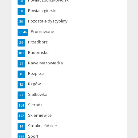
Powiat zduńskowolski
48
Powiat zgierski
50
Pozostałe dyscypliny
80
Promowane
2 546
Przedbórz
26
Radomsko
181
Rawa Mazowiecka
51
Rozprza
8
Rzgów
12
Siatkówka
41
Sieradz
154
Skierniewice
172
Smakuj łódzkie
14
Sport
335