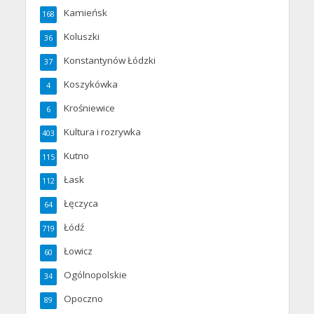
Kamieńsk
168
Koluszki
36
Konstantynów Łódzki
37
Koszykówka
4
Krośniewice
6
Kultura i rozrywka
403
Kutno
115
Łask
112
Łęczyca
64
Łódź
719
Łowicz
60
Ogólnopolskie
34
Opoczno
89