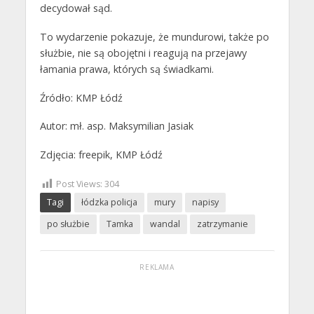
decydował sąd.
To wydarzenie pokazuje, że mundurowi, także po
służbie, nie są obojętni i reagują na przejawy
łamania prawa, których są świadkami.
Źródło: KMP Łódź
Autor: mł. asp. Maksymilian Jasiak
Zdjęcia: freepik, KMP Łódź
Post Views:
304
Tagi
łódzka policja
mury
napisy
po służbie
Tamka
wandal
zatrzymanie
REKLAMA