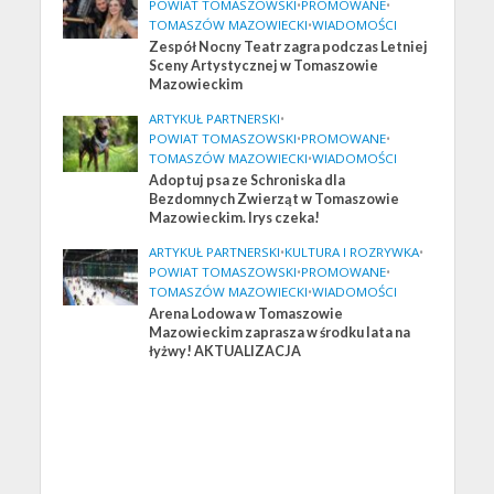
POWIAT TOMASZOWSKI
•
PROMOWANE
•
TOMASZÓW MAZOWIECKI
•
WIADOMOŚCI
Zespół Nocny Teatr zagra podczas Letniej
Sceny Artystycznej w Tomaszowie
Mazowieckim
ARTYKUŁ PARTNERSKI
•
POWIAT TOMASZOWSKI
•
PROMOWANE
•
TOMASZÓW MAZOWIECKI
•
WIADOMOŚCI
Adoptuj psa ze Schroniska dla
Bezdomnych Zwierząt w Tomaszowie
Mazowieckim. Irys czeka!
ARTYKUŁ PARTNERSKI
•
KULTURA I ROZRYWKA
•
POWIAT TOMASZOWSKI
•
PROMOWANE
•
TOMASZÓW MAZOWIECKI
•
WIADOMOŚCI
Arena Lodowa w Tomaszowie
Mazowieckim zaprasza w środku lata na
łyżwy! AKTUALIZACJA