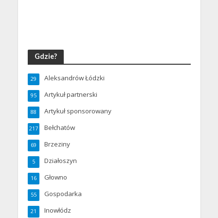
Gdzie?
Aleksandrów Łódzki
29
Artykuł partnerski
95
Artykuł sponsorowany
88
Bełchatów
217
Brzeziny
69
Działoszyn
5
Głowno
16
Gospodarka
55
Inowłódz
21