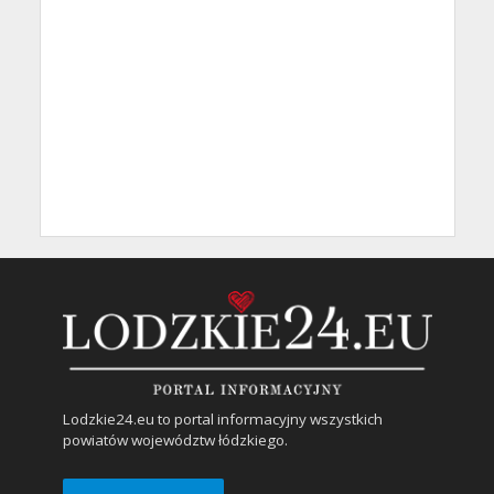
Lodzkie24.eu to portal informacyjny wszystkich
powiatów województw łódzkiego.