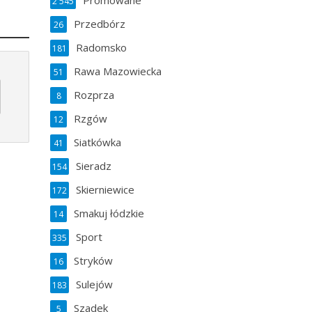
Promowane
2 545
Przedbórz
26
Radomsko
181
Rawa Mazowiecka
51
Rozprza
8
Rzgów
12
Siatkówka
41
Sieradz
154
Skierniewice
172
Smakuj łódzkie
14
Sport
335
Stryków
16
Sulejów
183
Szadek
5