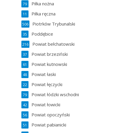
Piłka nożna
79
Piłka ręczna
11
Piotrków Trybunalski
506
Poddębice
35
Powiat bełchatowski
216
Powiat brzeziński
37
Powiat kutnowski
61
Powiat łaski
48
Powiat łęczycki
22
Powiat łódzki wschodni
79
Powiat łowicki
42
Powiat opoczyński
56
Powiat pabianicki
51