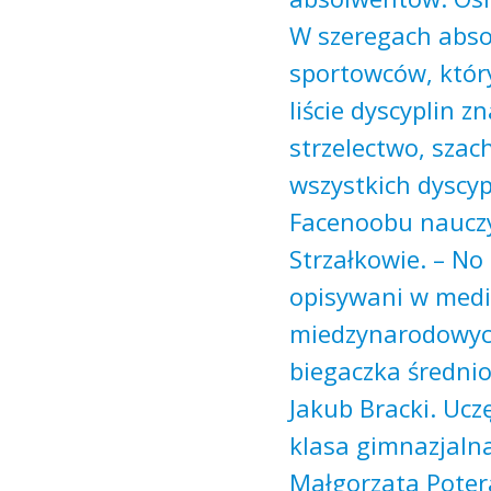
W szeregach abs
sportowców, który
liście dyscyplin z
strzelectwo, szac
wszystkich dyscyp
Facenoobu nauczy
Strzałkowie. – No 
opisywani w media
miedzynarodowych
biegaczka średnio
Jakub Bracki. Uczę
klasa gimnazjaln
Małgorzata Poter