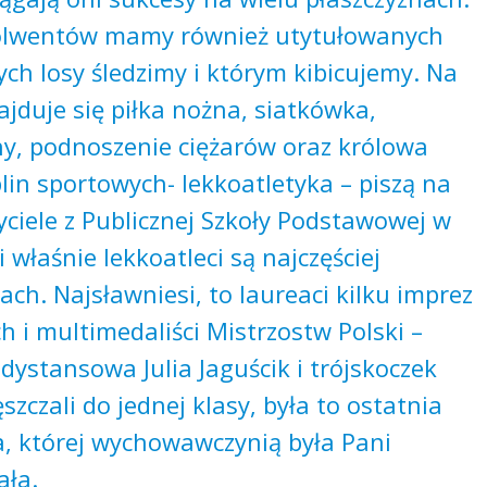
olwentów mamy również utytułowanych
ch losy śledzimy i którym kibicujemy. Na
najduje się piłka nożna, siatkówka,
hy, podnoszenie ciężarów oraz królowa
lin sportowych- lekkoatletyka – piszą na
ciele z Publicznej Szkoły Podstawowej w
i właśnie lekkoatleci są najczęściej
ch. Najsławniesi, to laureaci kilku imprez
 i multimedaliści Mistrzostw Polski –
dystansowa Julia Jaguścik i trójskoczek
szczali do jednej klasy, była to ostatnia
a, której wychowawczynią była Pani
ała.