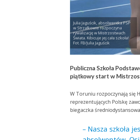
Julia Jaguścik, absolwentka PSP
w Strzałkowie rozpoczyna
rywalizację w Mistrzostwach
Świata. Kibicuje jej cała szkoła!
Fot. FB/Julia Jaguścik
Publiczna Szkoła Podstaw
piątkowy start w Mistrzos
W Toruniu rozpoczynają się H
reprezentujących Polskę zawod
biegaczka średniodystansowa. 
– Nasza szkoła j
absolwentów. Osi