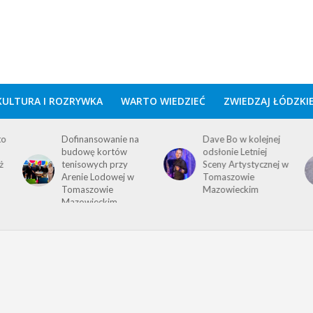
KULTURA I ROZRYWKA
WARTO WIEDZIEĆ
ZWIEDZAJ ŁÓDZKI
to
Dofinansowanie na
Dave Bo w kolejnej
budowę kortów
odsłonie Letniej
ż
tenisowych przy
Sceny Artystycznej w
Arenie Lodowej w
Tomaszowie
Tomaszowie
Mazowieckim
Mazowieckim