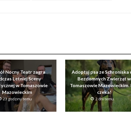
ół Nocny Teatr zagra
Adoptuj psa ze Schroniska 
dczas Letniej Sceny
Bezdomnych Zwierząt w
tycznej w Tomaszowie
Tomaszowie Mazowieckim. 
Mazowieckim
czeka!
23 godziny temu
2 dni temu