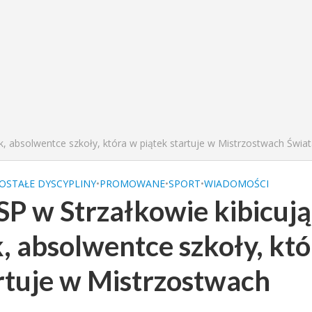
ik, absolwentce szkoły, która w piątek startuje w Mistrzostwach Świat
OSTAŁE DYSCYPLINY
•
PROMOWANE
•
SPORT
•
WIADOMOŚCI
P w Strzałkowie kibicują
ik, absolwentce szkoły, kt
rtuje w Mistrzostwach