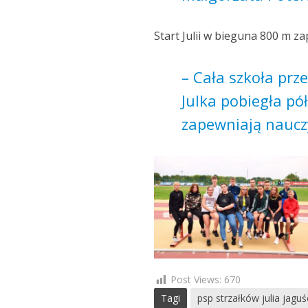
Start Julii w bieguna 800 m za
– Cała szkoła prz
Julka pobiegła pół
zapewniają nauczy
Post Views:
670
Tagi
psp strzałków julia jaguś