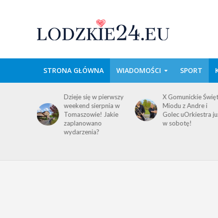
STRONA GŁÓWNA
WIADOMOŚCI
SPORT
domość
Dzieje się w pierwszy
X Gomunickie Świę
ańców
weekend sierpnia w
Miodu z Andre i
a
Tomaszowie! Jakie
Golec uOrkiestra ju
ego i
zaplanowano
w sobotę!
wydarzenia?
!