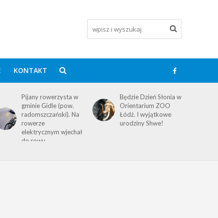
E
KONTAKT
Pijany rowerzysta w
Będzie Dzień Słonia w
gminie Gidle (pow.
Orientarium ZOO
radomszczański). Na
Łódź. I wyjątkowe
rowerze
urodziny Shwe!
elektrycznym wjechał
do rowu