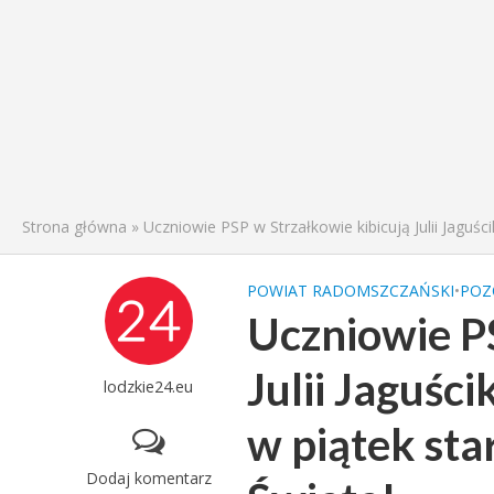
Strona główna
»
Uczniowie PSP w Strzałkowie kibicują Julii Jaguśc
POWIAT RADOMSZCZAŃSKI
•
POZ
Uczniowie PS
Julii Jaguśc
lodzkie24.eu
w piątek sta
Dodaj komentarz