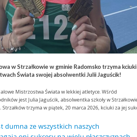
owa w Strzałkowie w gminie Radomsko trzyma kciuki
twach Świata swojej absolwentki Julii Jaguścik!
alowe Mistrzostwa Świata w lekkiej atletyce. Wśród
ników jest Julia Jaguścik, absolwentka szkoły w Strzałkowi
Strzałków trzyma w piątek, 20 marca 2026, kciuki za jej suk
est dumna ze wszystkich naszych
ągają oni sukcesy na wielu płaszczyznach.