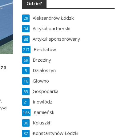
Gdzie?
Aleksandrów Łódzki
29
Artykuł partnerski
94
Artykuł sponsorowany
88
Bełchatów
217
Brzeziny
69
 za
Działoszyn
5
Głowno
16
Gospodarka
55
e,
Inowłódz
21
ces!
Kamieńsk
168
Koluszki
36
Konstantynów Łódzki
37