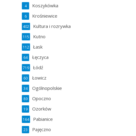
Koszykówka
4
Krośniewice
6
Kultura i rozrywka
402
Kutno
115
Łask
112
Łęczyca
64
Łódź
719
Łowicz
60
Ogólnopolskie
34
Opoczno
89
Ozorków
19
Pabianice
164
Pajęczno
23