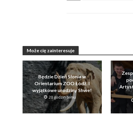
Może cię zainteresuje
Zesp
Będzie Dzień Słonia w
po
Orientarium ZOO Łódź. I
Artys
wyjątkowe urodziny Shwe!
20 godzin temu