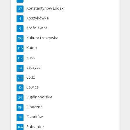
Konstantynów Łódzki
37
Koszykówka
4
Krośniewice
6
Kultura i rozrywka
403
Kutno
115
Łask
112
Łęczyca
64
Łódź
719
Łowicz
60
Ogólnopolskie
34
Opoczno
89
Ozorków
19
Pabianice
164