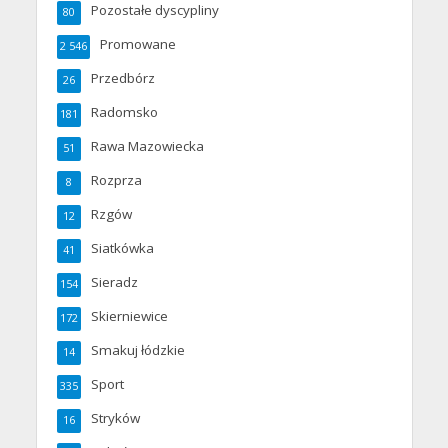
Pozostałe dyscypliny
80
Promowane
2 546
Przedbórz
26
Radomsko
181
Rawa Mazowiecka
51
Rozprza
8
Rzgów
12
Siatkówka
41
Sieradz
154
Skierniewice
172
Smakuj łódzkie
14
Sport
335
Stryków
16