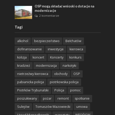
OSP mogą składać wnioski o dotacje na
modernizacje
2 komentarze
Tagi
alkohol
bezpieczeństwo
Bełchatów
dofinansowanie
inwestycje
kierowca
kolizja
koncert
Koncerty
konkurs
kradzież
modernizacja
narkotyki
nietrzeźwy kierowca
obchody
OSP
pabianicka policja
piotrkowska policja
Piotrków Trybunalski
Policja
pomoc
poszukiwany
pożar
remont
spotkanie
Sulejów
Tomaszów Mazowiecki
umowa
Urząd Marszałkowski
warsztaty
WFOŚIGW