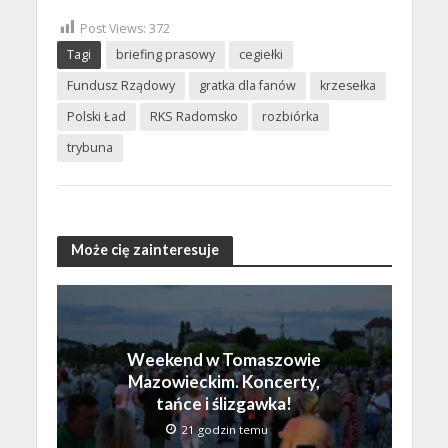
Post Views:
372
Tagi
briefing prasowy
cegiełki
Fundusz Rządowy
gratka dla fanów
krzesełka
Polski Ład
RKS Radomsko
rozbiórka
trybuna
Może cię zainteresuje
Weekend w Tomaszowie
Mazowieckim. Koncerty,
tańce i ślizgawka!
21 godzin temu