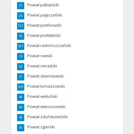
Powiat pabianicki
51
Powiat pajęczański
26
Powiat piotrkowski
337
Powiat poddębicki
40
Powiat radomszczański
587
Powiat rawski
19
Powiat sieradzki
52
Powiat skierniewicki
41
Powiat tomaszowski
209
Powiat wieluński
48
Powiat wieruszowski
46
Powiat zduńskowolski
48
Powiat zgierski
50