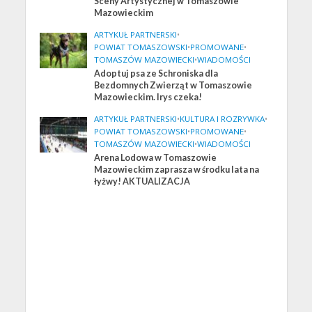
Sceny Artystycznej w Tomaszowie
Mazowieckim
ARTYKUŁ PARTNERSKI
•
POWIAT TOMASZOWSKI
•
PROMOWANE
•
TOMASZÓW MAZOWIECKI
•
WIADOMOŚCI
Adoptuj psa ze Schroniska dla
Bezdomnych Zwierząt w Tomaszowie
Mazowieckim. Irys czeka!
ARTYKUŁ PARTNERSKI
•
KULTURA I ROZRYWKA
•
POWIAT TOMASZOWSKI
•
PROMOWANE
•
TOMASZÓW MAZOWIECKI
•
WIADOMOŚCI
Arena Lodowa w Tomaszowie
Mazowieckim zaprasza w środku lata na
łyżwy! AKTUALIZACJA