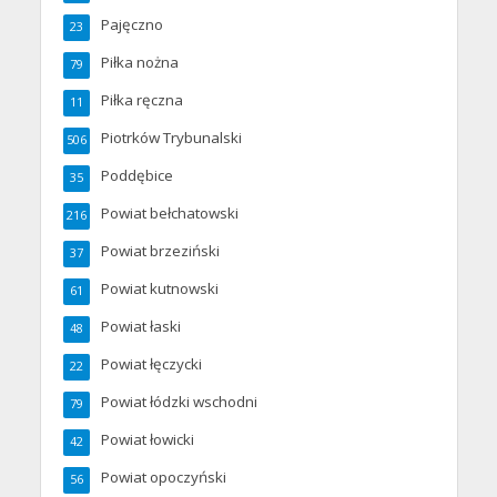
Pajęczno
23
Piłka nożna
79
Piłka ręczna
11
Piotrków Trybunalski
506
Poddębice
35
Powiat bełchatowski
216
Powiat brzeziński
37
Powiat kutnowski
61
Powiat łaski
48
Powiat łęczycki
22
Powiat łódzki wschodni
79
Powiat łowicki
42
Powiat opoczyński
56