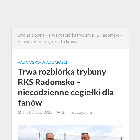
Strona główna
»
Trwa rozbiórka trybuny RKS Radomsko –
niecodzienne cegiełki dla fanów
RADOMSKO
•
WIADOMOŚCI
Trwa rozbiórka trybuny
RKS Radomsko –
niecodzienne cegiełki dla
fanów
śr., 09 lipca 2025
2 minut czytania