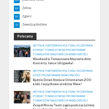
Zelów
84
Zgierz
85
Zwiedzaj łódzkie
32
Polecamy
ARTYKUŁ PARTNERSKI
•
KULTURA I ROZRYWKA
•
POWIAT TOMASZOWSKI
•
PROMOWANE
•
TOMASZÓW MAZOWIECKI
•
WIADOMOŚCI
Weekend w Tomaszowie Mazowieckim.
Koncerty, tańce i ślizgawka!
ARTYKUŁ PARTNERSKI
•
KULTURA I ROZRYWKA
•
ŁÓDŹ
•
PROMOWANE
•
WIADOMOŚCI
Będzie Dzień Słonia w Orientarium ZOO
Łódź. I wyjątkowe urodziny Shwe!
ARTYKUŁ PARTNERSKI
•
KULTURA I ROZRYWKA
•
POWIAT TOMASZOWSKI
•
PROMOWANE
•
TOMASZÓW MAZOWIECKI
•
WIADOMOŚCI
Zespół Nocny Teatr zagra podczas Letniej