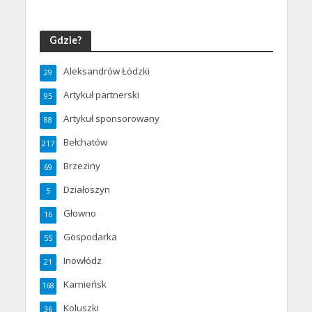
Gdzie?
Aleksandrów Łódzki
29
Artykuł partnerski
95
Artykuł sponsorowany
88
Bełchatów
217
Brzeziny
69
Działoszyn
5
Głowno
16
Gospodarka
55
Inowłódz
21
Kamieńsk
168
Koluszki
36