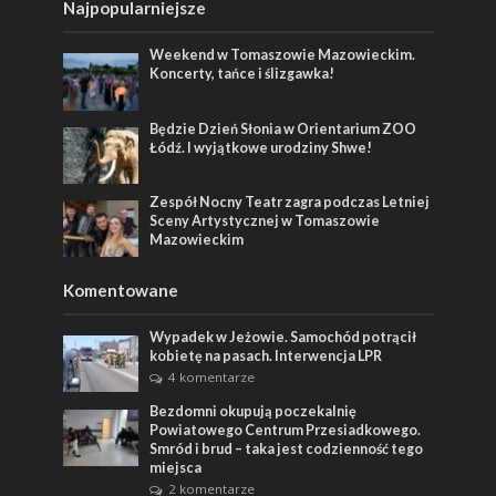
Najpopularniejsze
Weekend w Tomaszowie Mazowieckim.
Koncerty, tańce i ślizgawka!
Będzie Dzień Słonia w Orientarium ZOO
Łódź. I wyjątkowe urodziny Shwe!
Zespół Nocny Teatr zagra podczas Letniej
Sceny Artystycznej w Tomaszowie
Mazowieckim
Komentowane
Wypadek w Jeżowie. Samochód potrącił
kobietę na pasach. Interwencja LPR
4 komentarze
Bezdomni okupują poczekalnię
Powiatowego Centrum Przesiadkowego.
Smród i brud – taka jest codzienność tego
miejsca
2 komentarze