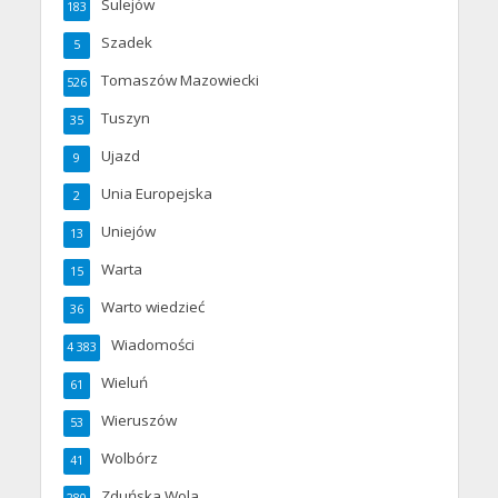
Sulejów
183
Szadek
5
Tomaszów Mazowiecki
526
Tuszyn
35
Ujazd
9
Unia Europejska
2
Uniejów
13
Warta
15
Warto wiedzieć
36
Wiadomości
4 383
Wieluń
61
Wieruszów
53
Wolbórz
41
Zduńska Wola
280