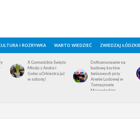
KULTURA I ROZRYWKA
WARTO WIEDZIEĆ
ZWIEDZAJ ŁÓDZKI
zy
X Gomunickie Święto
Dofinansowanie na
w
Miodu z Andre i
budowę kortów
Golec uOrkiestra już
tenisowych przy
w sobotę!
Arenie Lodowej w
Tomaszowie
Mazowieckim