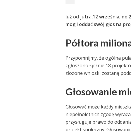
Już od jutra,12 września, d
mogli oddać swój głos na p
Półtora milion
Przypomnijmy, że ogólna pula
zgłoszono łącznie 18 projektó
złożone wnioski zostaną pod
Głosowanie m
Głosować może każdy mieszk
niepełnoletnich zgodę wyraż
przysługuje prawo do oddania
projekt społeczny. Głosowani