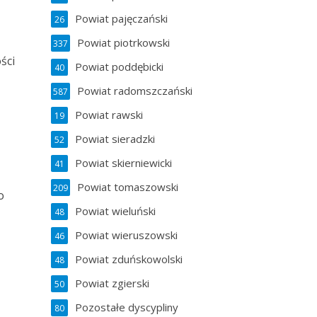
Powiat pajęczański
26
Powiat piotrkowski
337
ści
Powiat poddębicki
40
Powiat radomszczański
587
Powiat rawski
19
Powiat sieradzki
52
Powiat skierniewicki
41
Powiat tomaszowski
209
o
Powiat wieluński
48
Powiat wieruszowski
46
Powiat zduńskowolski
48
Powiat zgierski
50
Pozostałe dyscypliny
80