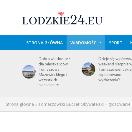
STRONA GŁÓWNA
WIADOMOŚCI
SPORT
wa w
Dobra wiadomość
Dzieje się w pierws
e
dla mieszkańców
weekend sierpnia 
im
Tomaszowa
Tomaszowie! Jakie
 środku
Mazowieckiego i
zaplanowano
y!
wszystkich
wydarzenia?
ACJA
podróżnych!
Strona główna
»
Tomaszowski Budżet Obywatelski – głosowanie