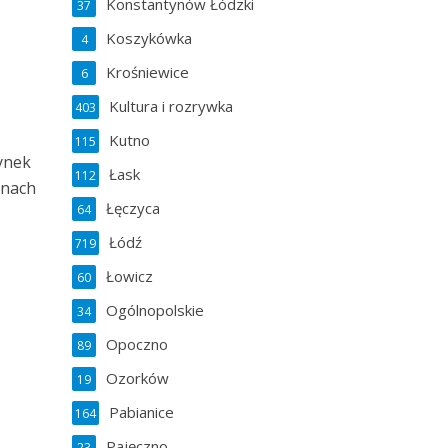
Konstantynów Łódzki
37
Koszykówka
4
Krośniewice
6
Kultura i rozrywka
403
Kutno
115
ynek
Łask
112
inach
Łęczyca
64
Łódź
719
Łowicz
60
Ogólnopolskie
34
Opoczno
89
Ozorków
19
Pabianice
164
Pajęczno
23