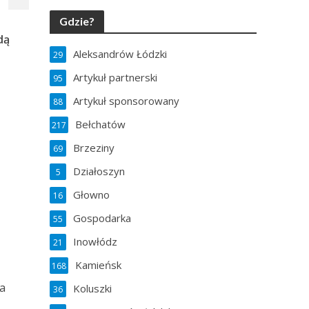
Gdzie?
dą
Aleksandrów Łódzki
29
Artykuł partnerski
95
Artykuł sponsorowany
88
Bełchatów
217
Brzeziny
69
Działoszyn
5
Głowno
16
Gospodarka
55
Inowłódz
21
Kamieńsk
168
na
Koluszki
36