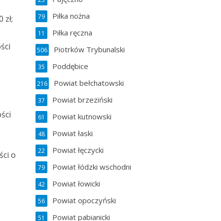
Piłka nożna
79
 zł;
Piłka ręczna
11
ści
Piotrków Trybunalski
506
Poddębice
35
Powiat bełchatowski
216
Powiat brzeziński
37
ści
Powiat kutnowski
61
Powiat łaski
48
Powiat łęczycki
22
ci o
Powiat łódzki wschodni
79
Powiat łowicki
42
Powiat opoczyński
56
Powiat pabianicki
51