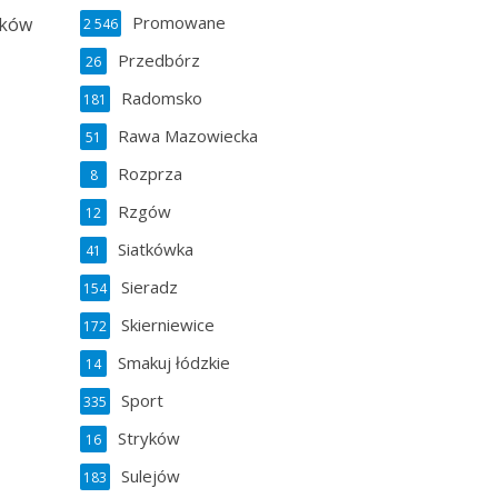
Promowane
ików
2 546
Przedbórz
26
Radomsko
181
Rawa Mazowiecka
51
Rozprza
8
Rzgów
12
Siatkówka
41
Sieradz
154
Skierniewice
172
Smakuj łódzkie
14
Sport
335
Stryków
16
Sulejów
183