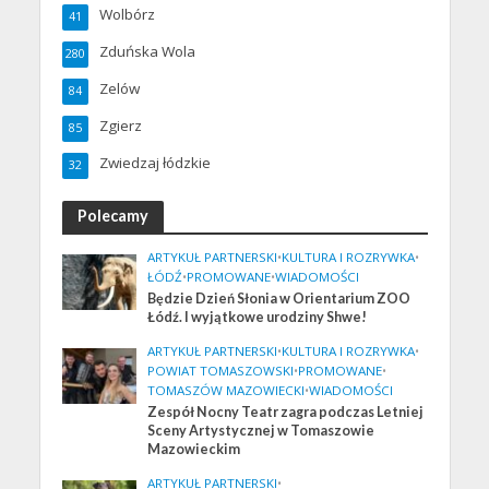
Wolbórz
41
Zduńska Wola
280
Zelów
84
Zgierz
85
Zwiedzaj łódzkie
32
Polecamy
ARTYKUŁ PARTNERSKI
•
KULTURA I ROZRYWKA
•
ŁÓDŹ
•
PROMOWANE
•
WIADOMOŚCI
Będzie Dzień Słonia w Orientarium ZOO
Łódź. I wyjątkowe urodziny Shwe!
ARTYKUŁ PARTNERSKI
•
KULTURA I ROZRYWKA
•
POWIAT TOMASZOWSKI
•
PROMOWANE
•
TOMASZÓW MAZOWIECKI
•
WIADOMOŚCI
Zespół Nocny Teatr zagra podczas Letniej
Sceny Artystycznej w Tomaszowie
Mazowieckim
ARTYKUŁ PARTNERSKI
•