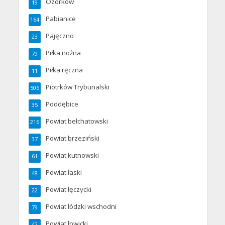
Ozorków
19
Pabianice
164
Pajęczno
23
Piłka nożna
79
Piłka ręczna
11
Piotrków Trybunalski
506
Poddębice
35
Powiat bełchatowski
216
Powiat brzeziński
37
Powiat kutnowski
61
Powiat łaski
48
Powiat łęczycki
22
Powiat łódzki wschodni
79
Powiat łowicki
42