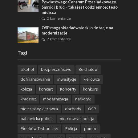
Powiatowego Centrum Przesiadkowego.
Smród i brud – taka jest codzienność tego
miejsca
2 komentarze
OSP mogą składać wnioski o dotacje na
modernizacje
2 komentarze
Tagi
alkohol
bezpieczeństwo
Bełchatów
dofinansowanie
inwestycje
kierowca
kolizja
koncert
Koncerty
konkurs
kradzież
modernizacja
narkotyki
nietrzeźwy kierowca
obchody
OSP
pabianicka policja
piotrkowska policja
Piotrków Trybunalski
Policja
pomoc