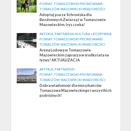
POWIAT TOMASZOWSKI
•
PROMOWANE
•
TOMASZÓW MAZOWIECKI
•
WIADOMOŚCI
Adoptuj psa ze Schroniska dla
Bezdomnych Zwierząt w Tomaszowie
Mazowieckim. Irys czeka!
ARTYKUŁ PARTNERSKI
•
KULTURA I ROZRYWKA
•
POWIAT TOMASZOWSKI
•
PROMOWANE
•
TOMASZÓW MAZOWIECKI
•
WIADOMOŚCI
Arena Lodowa w Tomaszowie
Mazowieckim zaprasza w środku lata na
łyżwy! AKTUALIZACJA
ARTYKUŁ PARTNERSKI
•
POWIAT TOMASZOWSKI
•
PROMOWANE
•
TOMASZÓW MAZOWIECKI
•
WIADOMOŚCI
Dobra wiadomość dla mieszkańców
Tomaszowa Mazowieckiego i wszystkich
podróżnych!