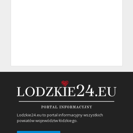
Lodzkie24.eu to portal informacyjny wszystkich
powiatów województw łódzkiego.