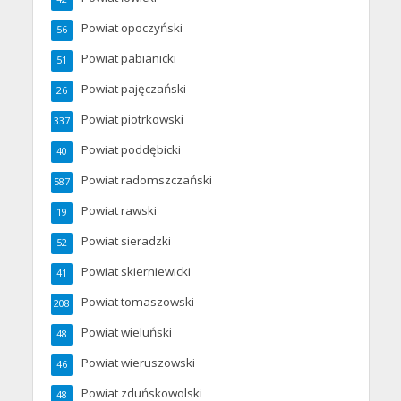
Powiat opoczyński
56
Powiat pabianicki
51
Powiat pajęczański
26
Powiat piotrkowski
337
Powiat poddębicki
40
Powiat radomszczański
587
Powiat rawski
19
Powiat sieradzki
52
Powiat skierniewicki
41
Powiat tomaszowski
208
Powiat wieluński
48
Powiat wieruszowski
46
Powiat zduńskowolski
48