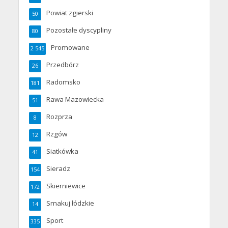
Powiat zgierski
50
Pozostałe dyscypliny
80
Promowane
2 545
Przedbórz
26
Radomsko
181
Rawa Mazowiecka
51
Rozprza
8
Rzgów
12
Siatkówka
41
Sieradz
154
Skierniewice
172
Smakuj łódzkie
14
Sport
335