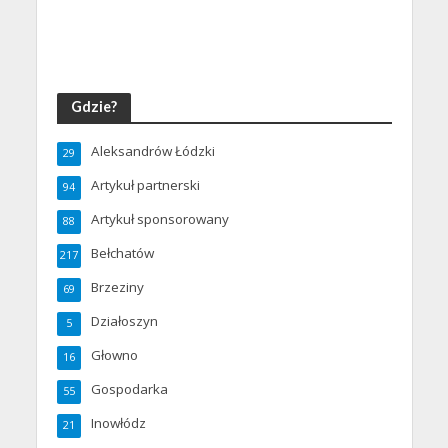
Gdzie?
Aleksandrów Łódzki
29
Artykuł partnerski
94
Artykuł sponsorowany
88
Bełchatów
217
Brzeziny
69
Działoszyn
5
Głowno
16
Gospodarka
55
Inowłódz
21