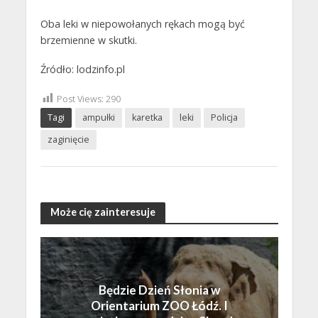
Oba leki w niepowołanych rękach mogą być
brzemienne w skutki.
Źródło: lodzinfo.pl
Post Views:
290
Tagi
ampułki
karetka
leki
Policja
zaginięcie
Może cię zainteresuje
Będzie Dzień Słonia w
Orientarium ZOO Łódź. I