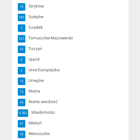
Stryków
16
Sulejów
183
Szadek
5
Tomaszów Mazowiecki
525
Tuszyn
35
Ujazd
9
Unia Europejska
2
Uniejów
13
Warta
15
Warto wiedzieć
36
Wiadomości
4 382
Wieluń
61
Wieruszów
53