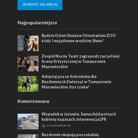
dowiedz się więcej
Najpopularniejsze
Będzie Dzień Słonia w Orientarium ZOO
Łódź. I wyjątkowe urodziny Shwe!
Zespół Nocny Teatr zagra podczas Letniej
Sceny Artystycznej w Tomaszowie
Mazowieckim
Adoptuj psa ze Schroniska dla
Bezdomnych Zwierząt w Tomaszowie
Mazowieckim. Irys czeka!
Komentowane
Wypadek w Jeżowie. Samochód potrącił
kobietę na pasach. Interwencja LPR
4 komentarze
Bezdomni okupują poczekalnię