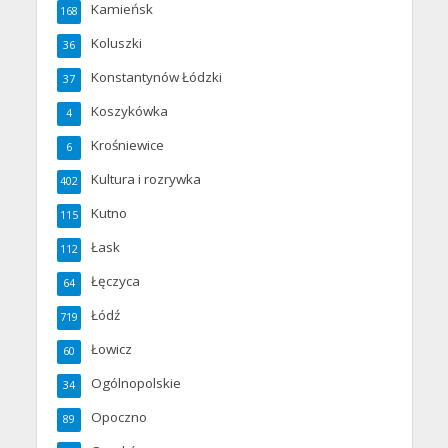
Kamieńsk
168
Koluszki
36
Konstantynów Łódzki
37
Koszykówka
4
Krośniewice
6
Kultura i rozrywka
402
Kutno
115
Łask
112
Łęczyca
64
Łódź
719
Łowicz
60
Ogólnopolskie
34
Opoczno
89