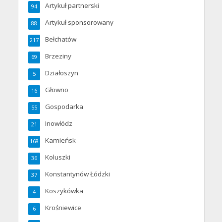
Artykuł partnerski
94
Artykuł sponsorowany
88
Bełchatów
217
Brzeziny
69
Działoszyn
5
Głowno
16
Gospodarka
55
Inowłódz
21
Kamieńsk
168
Koluszki
36
Konstantynów Łódzki
37
Koszykówka
4
Krośniewice
6