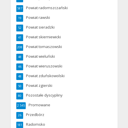
Powiat radomszczański
587
Powiat rawski
19
Powiat sieradzki
52
Powiat skierniewicki
41
Powiat tomaszowski
208
Powiat wieluński
48
Powiat wieruszowski
46
Powiat zduńskowolski
48
Powiat zgierski
50
Pozostałe dyscypliny
80
Promowane
2 545
Przedbórz
26
Radomsko
181