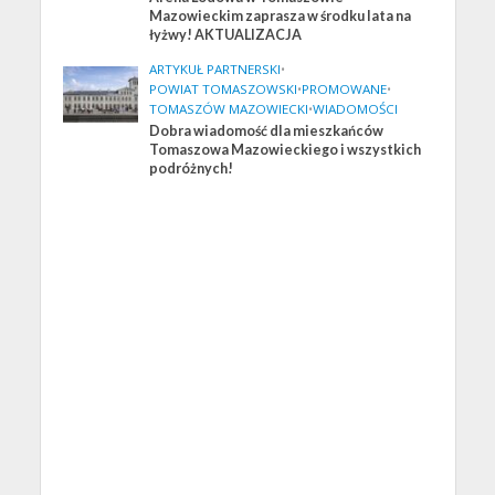
Mazowieckim zaprasza w środku lata na
łyżwy! AKTUALIZACJA
ARTYKUŁ PARTNERSKI
•
POWIAT TOMASZOWSKI
•
PROMOWANE
•
TOMASZÓW MAZOWIECKI
•
WIADOMOŚCI
Dobra wiadomość dla mieszkańców
Tomaszowa Mazowieckiego i wszystkich
podróżnych!