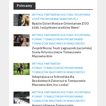
Polecamy
ARTYKUŁ PARTNERSKI
•
KULTURA I ROZRYWKA
•
ŁÓDŹ
•
PROMOWANE
•
WIADOMOŚCI
Będzie Dzień Słonia w Orientarium ZOO
Łódź. I wyjątkowe urodziny Shwe!
ARTYKUŁ PARTNERSKI
•
KULTURA I ROZRYWKA
•
POWIAT TOMASZOWSKI
•
PROMOWANE
•
TOMASZÓW MAZOWIECKI
•
WIADOMOŚCI
Zespół Nocny Teatr zagra podczas Letniej
Sceny Artystycznej w Tomaszowie
Mazowieckim
ARTYKUŁ PARTNERSKI
•
POWIAT TOMASZOWSKI
•
PROMOWANE
•
TOMASZÓW MAZOWIECKI
•
WIADOMOŚCI
Adoptuj psa ze Schroniska dla
Bezdomnych Zwierząt w Tomaszowie
Mazowieckim. Irys czeka!
ARTYKUŁ PARTNERSKI
•
KULTURA I ROZRYWKA
•
POWIAT TOMASZOWSKI
•
PROMOWANE
•
TOMASZÓW MAZOWIECKI
•
WIADOMOŚCI
Arena Lodowa w Tomaszowie