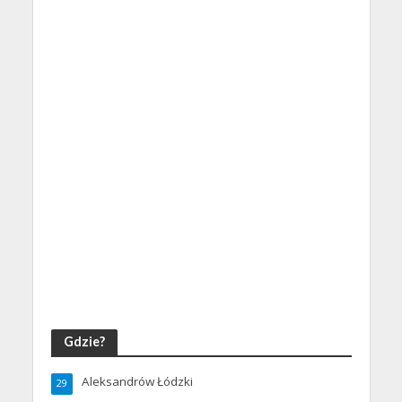
Gdzie?
Aleksandrów Łódzki
29