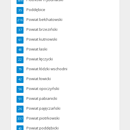
506
Poddębice
35
Powiat bełchatowski
216
Powiat brzeziński
37
Powiat kutnowski
61
Powiat łaski
48
Powiat łęczycki
22
Powiat łódzki wschodni
79
Powiat łowicki
42
Powiat opoczyński
56
Powiat pabianicki
51
Powiat pajęczański
26
Powiat piotrkowski
337
Powiat poddębicki
40