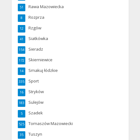
Rawa Mazowiecka
51
Rozprza
8
Rzgów
12
Siatkówka
41
Sieradz
154
Skierniewice
172
Smakuj łódzkie
14
Sport
335
Stryków
16
Sulejów
183
Szadek
5
Tomaszów Mazowiecki
525
Tuszyn
35