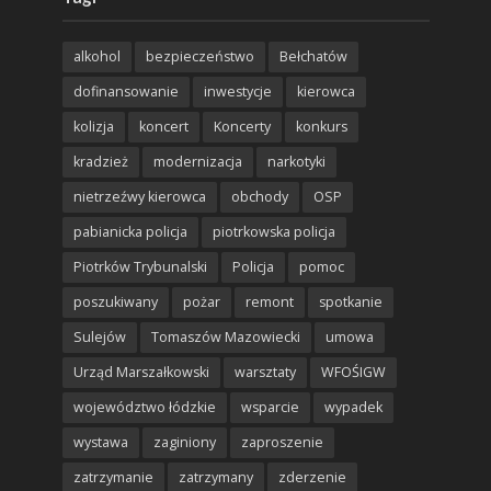
alkohol
bezpieczeństwo
Bełchatów
dofinansowanie
inwestycje
kierowca
kolizja
koncert
Koncerty
konkurs
kradzież
modernizacja
narkotyki
nietrzeźwy kierowca
obchody
OSP
pabianicka policja
piotrkowska policja
Piotrków Trybunalski
Policja
pomoc
poszukiwany
pożar
remont
spotkanie
Sulejów
Tomaszów Mazowiecki
umowa
Urząd Marszałkowski
warsztaty
WFOŚIGW
województwo łódzkie
wsparcie
wypadek
wystawa
zaginiony
zaproszenie
zatrzymanie
zatrzymany
zderzenie