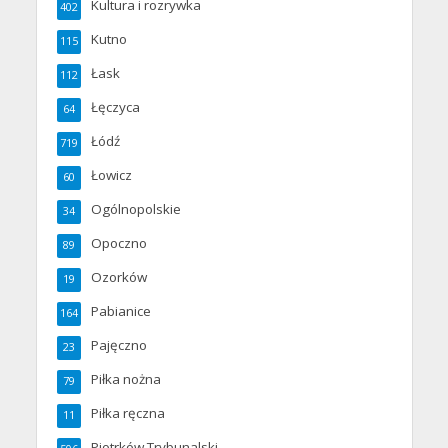
Kultura i rozrywka
402
Kutno
115
Łask
112
Łęczyca
64
Łódź
719
Łowicz
60
Ogólnopolskie
34
Opoczno
89
Ozorków
19
Pabianice
164
Pajęczno
23
Piłka nożna
79
Piłka ręczna
11
Piotrków Trybunalski