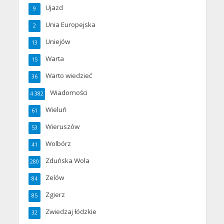
Ujazd
9
Unia Europejska
2
Uniejów
13
Warta
15
Warto wiedzieć
36
Wiadomości
4 382
Wieluń
61
Wieruszów
53
Wolbórz
41
Zduńska Wola
280
Zelów
84
Zgierz
85
Zwiedzaj łódzkie
32