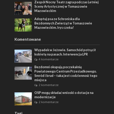
Zespół Nocny Teatr zagra podczas Letniej
Sceny Artystycznej w Tomaszowie
Mazowieckim
Adoptuj psa ze Schroniska dla
Bezdomnych Zwierząt w Tomaszowie
Mazowieckim. Irys czeka!
Komentowane
Wypadek w Jeżowie. Samochód potrącił
kobietę na pasach. Interwencja LPR
4 komentarze
Bezdomni okupują poczekalnię
Powiatowego Centrum Przesiadkowego.
Smród i brud – taka jest codzienność tego
miejsca
2 komentarze
OSP mogą składać wnioski o dotacje na
modernizacje
2 komentarze
Tagi