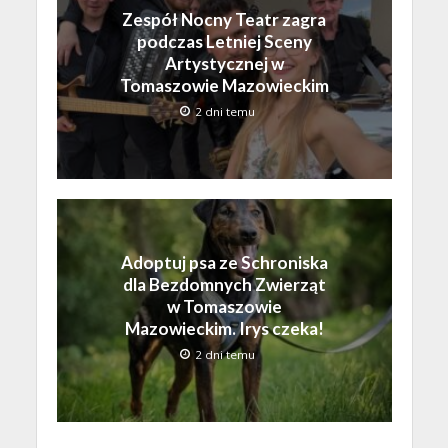
Zespół Nocny Teatr zagra
podczas Letniej Sceny
Artystycznej w
Tomaszowie Mazowieckim
2 dni temu
Adoptuj psa ze Schroniska
dla Bezdomnych Zwierząt
w Tomaszowie
Mazowieckim. Irys czeka!
2 dni temu