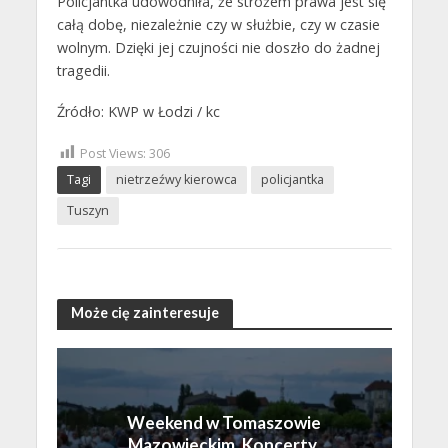
Policjantka udowodniła, że stróżem prawa jest się
całą dobę, niezależnie czy w służbie, czy w czasie
wolnym. Dzięki jej czujności nie doszło do żadnej
tragedii.
Źródło: KWP w Łodzi / kc
Post Views:
306
Tagi
nietrzeźwy kierowca
policjantka
Tuszyn
Może cię zainteresuje
Weekend w Tomaszowie
Mazowieckim. Koncerty,