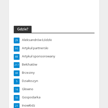
Gdzie?
Aleksandrów Łódzki
29
Artykuł partnerski
95
Artykuł sponsorowany
88
Bełchatów
217
Brzeziny
69
Działoszyn
5
Głowno
16
Gospodarka
55
Inowłódz
21