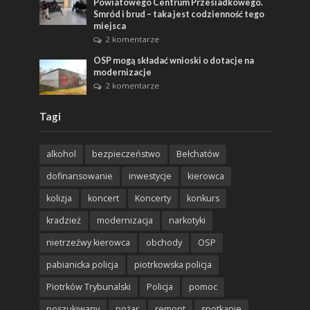
Powiatowego Centrum Przesiadkowego.
Smród i brud – taka jest codzienność tego
miejsca
2 komentarze
OSP mogą składać wnioski o dotacje na
modernizacje
2 komentarze
Tagi
alkohol
bezpieczeństwo
Bełchatów
dofinansowanie
inwestycje
kierowca
kolizja
koncert
Koncerty
konkurs
kradzież
modernizacja
narkotyki
nietrzeźwy kierowca
obchody
OSP
pabianicka policja
piotrkowska policja
Piotrków Trybunalski
Policja
pomoc
poszukiwany
pożar
remont
spotkanie