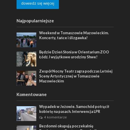
dowiedz się więcej
Najpopularniejsze
Weekend w Tomaszowie Mazowieckim.
Koncerty, tańce i ślizgawka!
Będzie Dzień Słonia w Orientarium ZOO
Łódź. I wyjątkowe urodziny Shwe!
Zespół Nocny Teatr zagra podczas Letniej
Sceny Artystycznej w Tomaszowie
Mazowieckim
Komentowane
Wypadek w Jeżowie. Samochód potrącił
kobietę na pasach. Interwencja LPR
4 komentarze
Bezdomni okupują poczekalnię