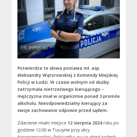
Zdj.: policja.pl
Potwierdza te słowa postawa mł. asp.
Aleksandry Wątorowskiej z Komendy Miejskiej
Policji w Łodzi. W czasie wolnym od służby
zatrzymała nietrzeźwego kierującego –
mężczyzna miał w organizmie ponad 3 promile
alkoholu. Nieodpowiedzialny kierujący za
swoje zachowanie odpowie przed sądem.
Zdarzenie miało miejsce
12 sierpnia 2024
roku po
godzinie 12:00 w Tuszynie przy ulicy
Noworzgowskiej. Policjantka, na co dzień technik