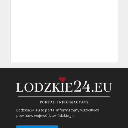
Lodzkie24.eu to portal informacyjny wszystkich
powiatów województw łódzkiego.