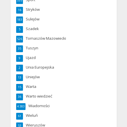
335
Stryków
16
Sulejów
183
Szadek
5
Tomaszów Mazowiecki
526
Tuszyn
35
Ujazd
9
Unia Europejska
2
Uniejów
13
Warta
15
Warto wiedzieć
36
Wiadomości
4 383
Wieluń
61
Wieruszów
53