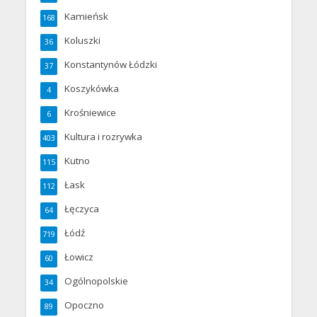
Kamieńsk
168
Koluszki
36
Konstantynów Łódzki
37
Koszykówka
4
Krośniewice
6
Kultura i rozrywka
403
Kutno
115
Łask
112
Łęczyca
64
Łódź
719
Łowicz
60
Ogólnopolskie
34
Opoczno
89