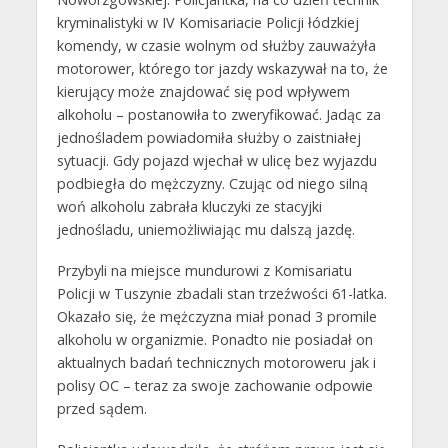
kryminalistyki w IV Komisariacie Policji łódzkiej
komendy, w czasie wolnym od służby zauważyła
motorower, którego tor jazdy wskazywał na to, że
kierujący może znajdować się pod wpływem
alkoholu – postanowiła to zweryfikować. Jadąc za
jednośladem powiadomiła służby o zaistniałej
sytuacji. Gdy pojazd wjechał w ulicę bez wyjazdu
podbiegła do mężczyzny. Czując od niego silną
woń alkoholu zabrała kluczyki ze stacyjki
jednośladu, uniemożliwiając mu dalszą jazdę.
Przybyli na miejsce mundurowi z Komisariatu
Policji w Tuszynie zbadali stan trzeźwości 61-latka.
Okazało się, że mężczyzna miał ponad 3 promile
alkoholu w organizmie. Ponadto nie posiadał on
aktualnych badań technicznych motoroweru jak i
polisy OC – teraz za swoje zachowanie odpowie
przed sądem.