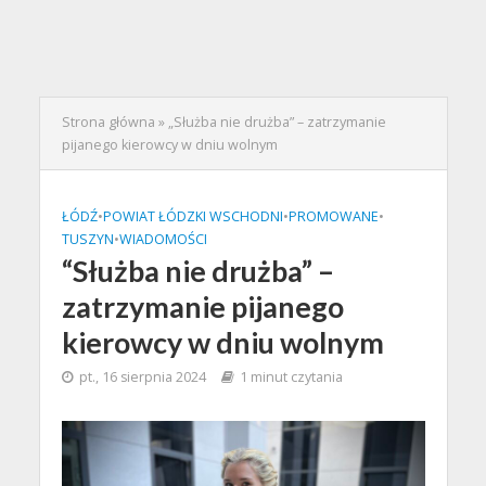
Strona główna
»
„Służba nie drużba” – zatrzymanie
pijanego kierowcy w dniu wolnym
ŁÓDŹ
•
POWIAT ŁÓDZKI WSCHODNI
•
PROMOWANE
•
TUSZYN
•
WIADOMOŚCI
“Służba nie drużba” –
zatrzymanie pijanego
kierowcy w dniu wolnym
pt., 16 sierpnia 2024
1 minut czytania