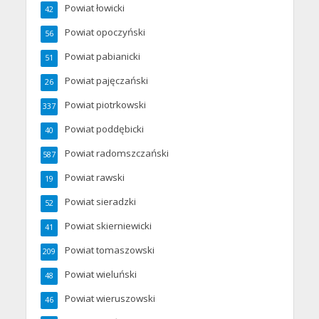
Powiat łowicki
42
Powiat opoczyński
56
Powiat pabianicki
51
Powiat pajęczański
26
Powiat piotrkowski
337
Powiat poddębicki
40
Powiat radomszczański
587
Powiat rawski
19
Powiat sieradzki
52
Powiat skierniewicki
41
Powiat tomaszowski
209
Powiat wieluński
48
Powiat wieruszowski
46