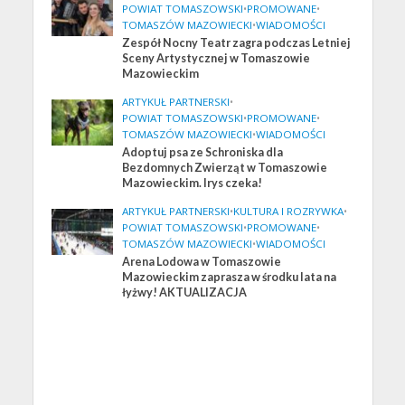
POWIAT TOMASZOWSKI
•
PROMOWANE
•
TOMASZÓW MAZOWIECKI
•
WIADOMOŚCI
Zespół Nocny Teatr zagra podczas Letniej
Sceny Artystycznej w Tomaszowie
Mazowieckim
ARTYKUŁ PARTNERSKI
•
POWIAT TOMASZOWSKI
•
PROMOWANE
•
TOMASZÓW MAZOWIECKI
•
WIADOMOŚCI
Adoptuj psa ze Schroniska dla
Bezdomnych Zwierząt w Tomaszowie
Mazowieckim. Irys czeka!
ARTYKUŁ PARTNERSKI
•
KULTURA I ROZRYWKA
•
POWIAT TOMASZOWSKI
•
PROMOWANE
•
TOMASZÓW MAZOWIECKI
•
WIADOMOŚCI
Arena Lodowa w Tomaszowie
Mazowieckim zaprasza w środku lata na
łyżwy! AKTUALIZACJA