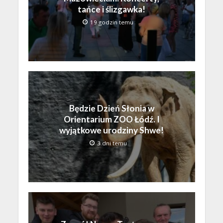
tańce i ślizgawka!
19 godzin temu
Będzie Dzień Słonia w
Orientarium ZOO Łódź. I
wyjątkowe urodziny Shwe!
3 dni temu