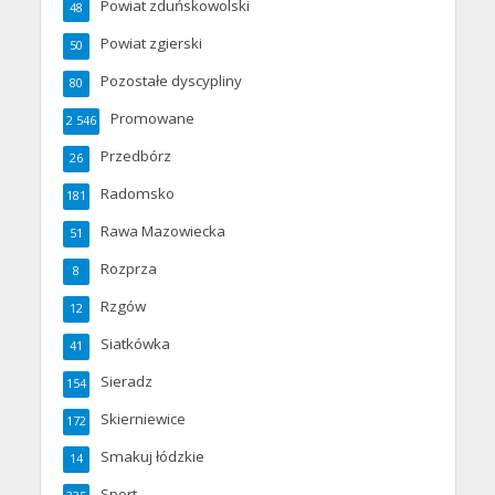
Powiat zduńskowolski
48
Powiat zgierski
50
Pozostałe dyscypliny
80
Promowane
2 546
Przedbórz
26
Radomsko
181
Rawa Mazowiecka
51
Rozprza
8
Rzgów
12
Siatkówka
41
Sieradz
154
Skierniewice
172
Smakuj łódzkie
14
Sport