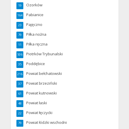
Ozorków
19
Pabianice
164
Pajęczno
23
Piłka nożna
79
Piłka ręczna
11
Piotrków Trybunalski
506
Poddębice
35
Powiat bełchatowski
216
Powiat brzeziński
37
Powiat kutnowski
61
Powiat łaski
48
Powiat łęczycki
22
Powiat łódzki wschodni
79