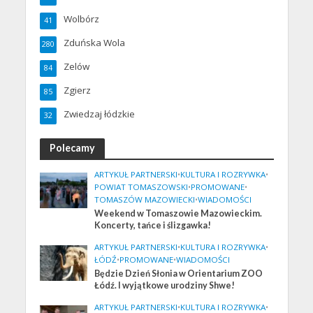
Wolbórz
41
Zduńska Wola
280
Zelów
84
Zgierz
85
Zwiedzaj łódzkie
32
Polecamy
ARTYKUŁ PARTNERSKI
•
KULTURA I ROZRYWKA
•
POWIAT TOMASZOWSKI
•
PROMOWANE
•
TOMASZÓW MAZOWIECKI
•
WIADOMOŚCI
Weekend w Tomaszowie Mazowieckim.
Koncerty, tańce i ślizgawka!
ARTYKUŁ PARTNERSKI
•
KULTURA I ROZRYWKA
•
ŁÓDŹ
•
PROMOWANE
•
WIADOMOŚCI
Będzie Dzień Słonia w Orientarium ZOO
Łódź. I wyjątkowe urodziny Shwe!
ARTYKUŁ PARTNERSKI
•
KULTURA I ROZRYWKA
•