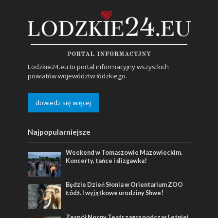
Lodzkie24.eu to portal informacyjny wszystkich
powiatów województw łódzkiego.
dowiedz się więcej
Najpopularniejsze
Weekend w Tomaszowie Mazowieckim.
Koncerty, tańce i ślizgawka!
Będzie Dzień Słonia w Orientarium ZOO
Łódź. I wyjątkowe urodziny Shwe!
Zespół Nocny Teatr zagra podczas Letniej