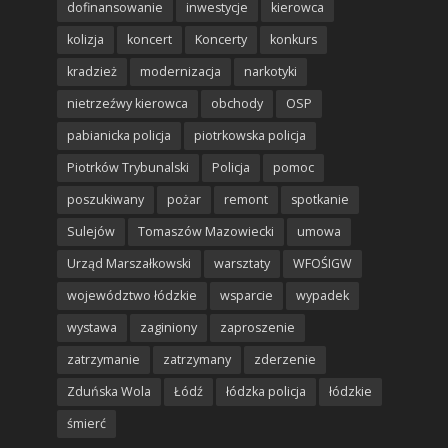
dofinansowanie
inwestycje
kierowca
kolizja
koncert
Koncerty
konkurs
kradzież
modernizacja
narkotyki
nietrzeźwy kierowca
obchody
OSP
pabianicka policja
piotrkowska policja
Piotrków Trybunalski
Policja
pomoc
poszukiwany
pożar
remont
spotkanie
Sulejów
Tomaszów Mazowiecki
umowa
Urząd Marszałkowski
warsztaty
WFOŚIGW
województwo łódzkie
wsparcie
wypadek
wystawa
zaginiony
zaproszenie
zatrzymanie
zatrzymany
zderzenie
Zduńska Wola
Łódź
łódzka policja
łódzkie
śmierć