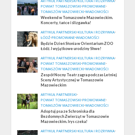
ARTYKUŁ PARTNERSKI
•
KULTURA I ROZRYWKA
•
POWIAT TOMASZOWSKI
•
PROMOWANE
•
TOMASZÓW MAZOWIECKI
•
WIADOMOŚCI
Weekend w Tomaszowie Mazowieckim.
Koncerty, tańce i ślizgawka!
ARTYKUŁ PARTNERSKI
•
KULTURA I ROZRYWKA
•
ŁÓDŹ
•
PROMOWANE
•
WIADOMOŚCI
Będzie Dzień Słonia w Orientarium ZOO
Łódź. I wyjątkowe urodziny Shwe!
ARTYKUŁ PARTNERSKI
•
KULTURA I ROZRYWKA
•
POWIAT TOMASZOWSKI
•
PROMOWANE
•
TOMASZÓW MAZOWIECKI
•
WIADOMOŚCI
Zespół Nocny Teatr zagra podczas Letniej
Sceny Artystycznej w Tomaszowie
Mazowieckim
ARTYKUŁ PARTNERSKI
•
POWIAT TOMASZOWSKI
•
PROMOWANE
•
TOMASZÓW MAZOWIECKI
•
WIADOMOŚCI
Adoptuj psa ze Schroniska dla
Bezdomnych Zwierząt w Tomaszowie
Mazowieckim. Irys czeka!
ARTYKUŁ PARTNERSKI
•
KULTURA I ROZRYWKA
•