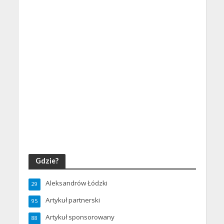
Gdzie?
Aleksandrów Łódzki
29
Artykuł partnerski
95
Artykuł sponsorowany
88