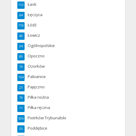
Łask
112
Łęczyca
64
Łódź
719
Łowicz
60
Ogólnopolskie
34
Opoczno
89
Ozorków
19
Pabianice
164
Pajęczno
23
Piłka nożna
79
Piłka ręczna
11
Piotrków Trybunalski
506
Poddębice
35