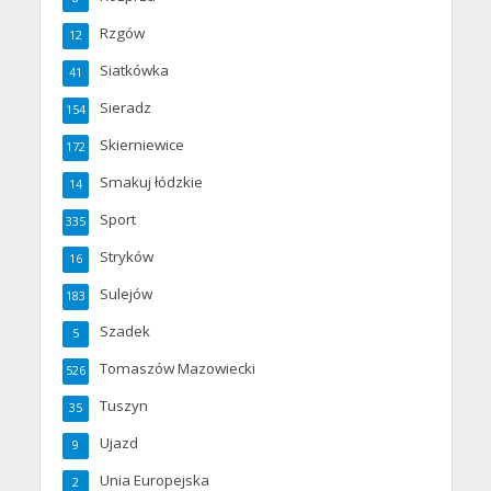
Rzgów
12
Siatkówka
41
Sieradz
154
Skierniewice
172
Smakuj łódzkie
14
Sport
335
Stryków
16
Sulejów
183
Szadek
5
Tomaszów Mazowiecki
526
Tuszyn
35
Ujazd
9
Unia Europejska
2