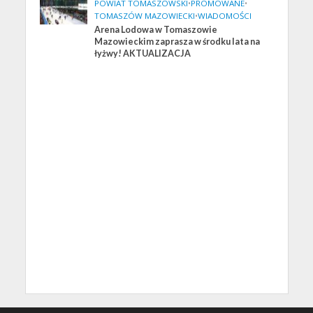
POWIAT TOMASZOWSKI
•
PROMOWANE
•
TOMASZÓW MAZOWIECKI
•
WIADOMOŚCI
Arena Lodowa w Tomaszowie
Mazowieckim zaprasza w środku lata na
łyżwy! AKTUALIZACJA