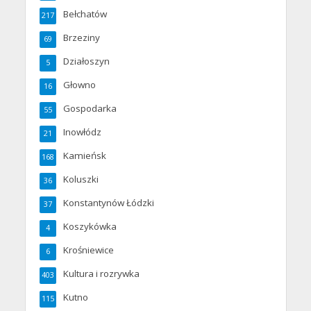
Bełchatów
217
Brzeziny
69
Działoszyn
5
Głowno
16
Gospodarka
55
Inowłódz
21
Kamieńsk
168
Koluszki
36
Konstantynów Łódzki
37
Koszykówka
4
Krośniewice
6
Kultura i rozrywka
403
Kutno
115