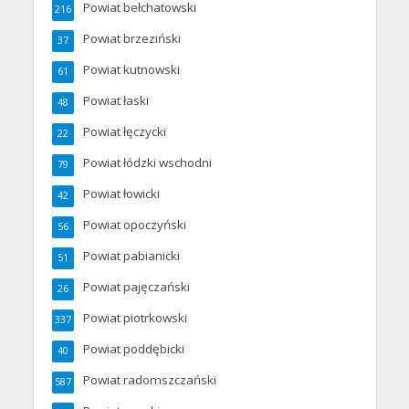
Powiat bełchatowski
216
Powiat brzeziński
37
Powiat kutnowski
61
Powiat łaski
48
Powiat łęczycki
22
Powiat łódzki wschodni
79
Powiat łowicki
42
Powiat opoczyński
56
Powiat pabianicki
51
Powiat pajęczański
26
Powiat piotrkowski
337
Powiat poddębicki
40
Powiat radomszczański
587