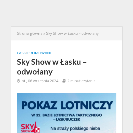
Strona główna
»
Sky Show w Łasku – odwołany
ŁASK
•
PROMOWANE
Sky Show w Łasku –
odwołany
pt., 06 września 2024
2 minut czytania