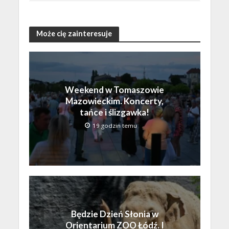
Może cię zainteresuje
Weekend w Tomaszowie
Mazowieckim. Koncerty,
tańce i ślizgawka!
19 godzin temu
Będzie Dzień Słonia w
Orientarium ZOO Łódź. I