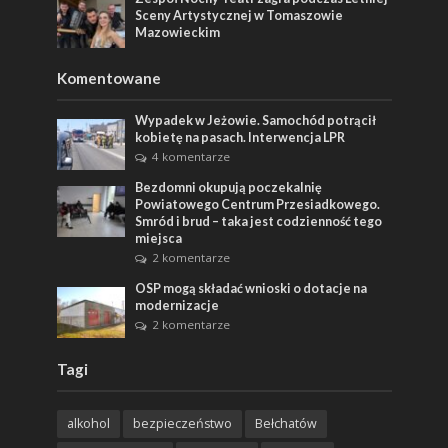
Sceny Artystycznej w Tomaszowie
Mazowieckim
Komentowane
Wypadek w Jeżowie. Samochód potrącił
kobietę na pasach. Interwencja LPR
4 komentarze
Bezdomni okupują poczekalnię
Powiatowego Centrum Przesiadkowego.
Smród i brud – taka jest codzienność tego
miejsca
2 komentarze
OSP mogą składać wnioski o dotacje na
modernizacje
2 komentarze
Tagi
alkohol
bezpieczeństwo
Bełchatów