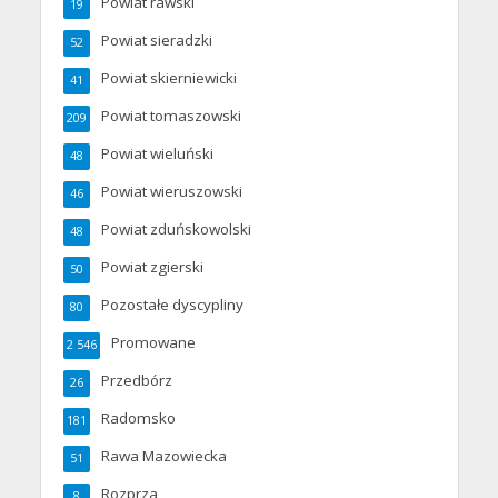
Powiat rawski
19
Powiat sieradzki
52
Powiat skierniewicki
41
Powiat tomaszowski
209
Powiat wieluński
48
Powiat wieruszowski
46
Powiat zduńskowolski
48
Powiat zgierski
50
Pozostałe dyscypliny
80
Promowane
2 546
Przedbórz
26
Radomsko
181
Rawa Mazowiecka
51
Rozprza
8