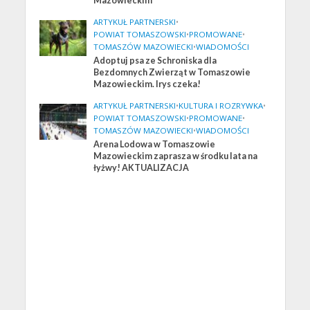
Mazowieckim
ARTYKUŁ PARTNERSKI
•
POWIAT TOMASZOWSKI
•
PROMOWANE
•
TOMASZÓW MAZOWIECKI
•
WIADOMOŚCI
Adoptuj psa ze Schroniska dla
Bezdomnych Zwierząt w Tomaszowie
Mazowieckim. Irys czeka!
ARTYKUŁ PARTNERSKI
•
KULTURA I ROZRYWKA
•
POWIAT TOMASZOWSKI
•
PROMOWANE
•
TOMASZÓW MAZOWIECKI
•
WIADOMOŚCI
Arena Lodowa w Tomaszowie
Mazowieckim zaprasza w środku lata na
łyżwy! AKTUALIZACJA