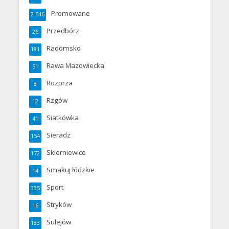
Promowane
2 546
Przedbórz
26
Radomsko
181
Rawa Mazowiecka
51
Rozprza
8
Rzgów
12
Siatkówka
41
Sieradz
154
Skierniewice
172
Smakuj łódzkie
14
Sport
335
Stryków
16
Sulejów
183