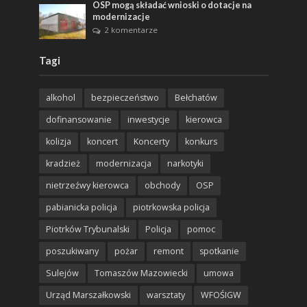
OSP mogą składać wnioski o dotacje na
modernizacje
2 komentarze
Tagi
alkohol
bezpieczeństwo
Bełchatów
dofinansowanie
inwestycje
kierowca
kolizja
koncert
Koncerty
konkurs
kradzież
modernizacja
narkotyki
nietrzeźwy kierowca
obchody
OSP
pabianicka policja
piotrkowska policja
Piotrków Trybunalski
Policja
pomoc
poszukiwany
pożar
remont
spotkanie
Sulejów
Tomaszów Mazowiecki
umowa
Urząd Marszałkowski
warsztaty
WFOŚIGW