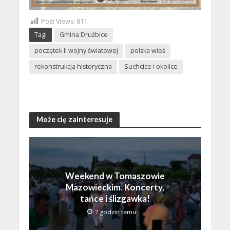
Post Views:
811
Tagi
Gmina Drużbice
początek II wojny światowej
polska wieś
rekonstrukcja historyczna
Suchcice i okolice
Może cię zainteresuje
Weekend w Tomaszowie
Mazowieckim. Koncerty,
tańce i ślizgawka!
7 godzin temu