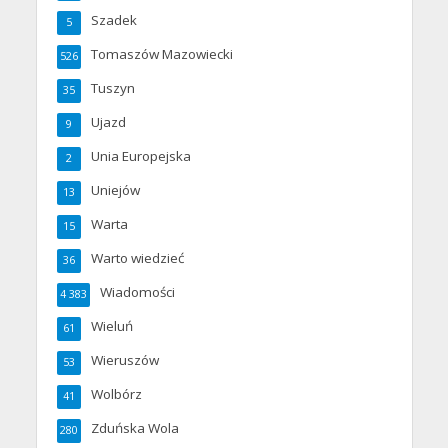
Szadek
5
Tomaszów Mazowiecki
526
Tuszyn
35
Ujazd
9
Unia Europejska
2
Uniejów
13
Warta
15
Warto wiedzieć
36
Wiadomości
4 383
Wieluń
61
Wieruszów
53
Wolbórz
41
Zduńska Wola
280