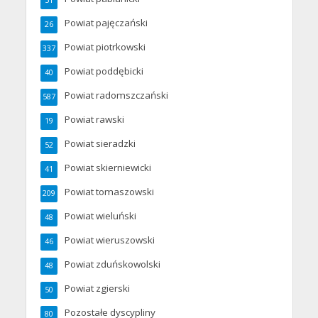
51
Powiat pajęczański
26
Powiat piotrkowski
337
Powiat poddębicki
40
Powiat radomszczański
587
Powiat rawski
19
Powiat sieradzki
52
Powiat skierniewicki
41
Powiat tomaszowski
209
Powiat wieluński
48
Powiat wieruszowski
46
Powiat zduńskowolski
48
Powiat zgierski
50
Pozostałe dyscypliny
80