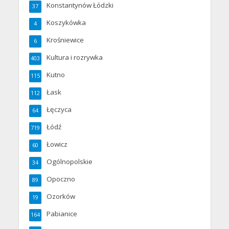
Konstantynów Łódzki
37
Koszykówka
4
Krośniewice
6
Kultura i rozrywka
403
Kutno
115
Łask
112
Łęczyca
64
Łódź
719
Łowicz
60
Ogólnopolskie
34
Opoczno
89
Ozorków
19
Pabianice
164