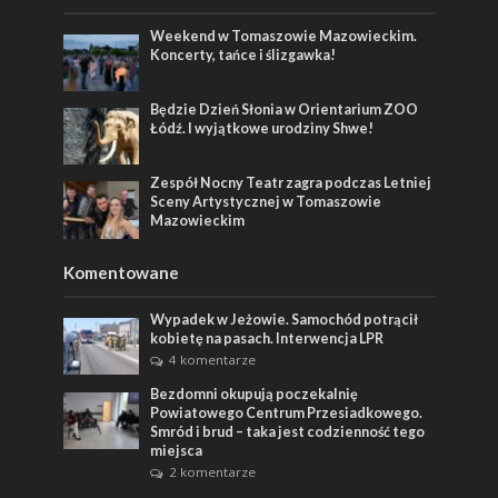
Weekend w Tomaszowie Mazowieckim.
Koncerty, tańce i ślizgawka!
Będzie Dzień Słonia w Orientarium ZOO
Łódź. I wyjątkowe urodziny Shwe!
Zespół Nocny Teatr zagra podczas Letniej
Sceny Artystycznej w Tomaszowie
Mazowieckim
Komentowane
Wypadek w Jeżowie. Samochód potrącił
kobietę na pasach. Interwencja LPR
4 komentarze
Bezdomni okupują poczekalnię
Powiatowego Centrum Przesiadkowego.
Smród i brud – taka jest codzienność tego
miejsca
2 komentarze