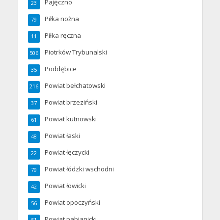
Pajęczno
23
Piłka nożna
79
Piłka ręczna
11
Piotrków Trybunalski
506
Poddębice
35
Powiat bełchatowski
216
Powiat brzeziński
37
Powiat kutnowski
61
Powiat łaski
48
Powiat łęczycki
22
Powiat łódzki wschodni
79
Powiat łowicki
42
Powiat opoczyński
56
Powiat pabianicki