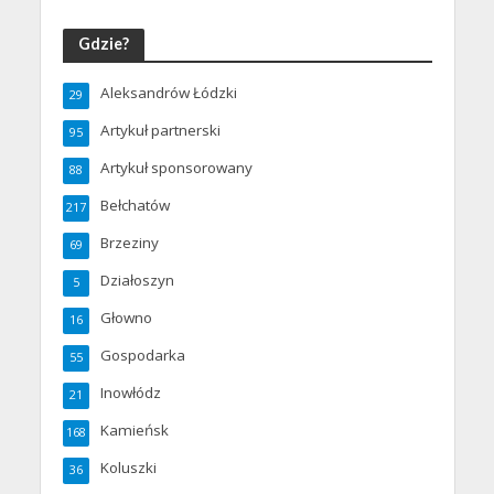
Gdzie?
Aleksandrów Łódzki
29
Artykuł partnerski
95
Artykuł sponsorowany
88
Bełchatów
217
Brzeziny
69
Działoszyn
5
Głowno
16
Gospodarka
55
Inowłódz
21
Kamieńsk
168
Koluszki
36