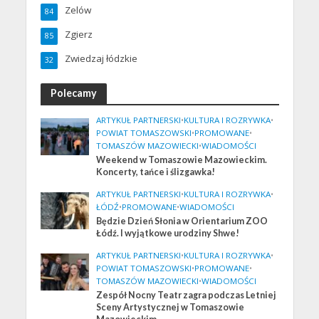
Zelów
84
Zgierz
85
Zwiedzaj łódzkie
32
Polecamy
ARTYKUŁ PARTNERSKI
•
KULTURA I ROZRYWKA
•
POWIAT TOMASZOWSKI
•
PROMOWANE
•
TOMASZÓW MAZOWIECKI
•
WIADOMOŚCI
Weekend w Tomaszowie Mazowieckim.
Koncerty, tańce i ślizgawka!
ARTYKUŁ PARTNERSKI
•
KULTURA I ROZRYWKA
•
ŁÓDŹ
•
PROMOWANE
•
WIADOMOŚCI
Będzie Dzień Słonia w Orientarium ZOO
Łódź. I wyjątkowe urodziny Shwe!
ARTYKUŁ PARTNERSKI
•
KULTURA I ROZRYWKA
•
POWIAT TOMASZOWSKI
•
PROMOWANE
•
TOMASZÓW MAZOWIECKI
•
WIADOMOŚCI
Zespół Nocny Teatr zagra podczas Letniej
Sceny Artystycznej w Tomaszowie