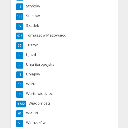
Stryków
16
Sulejów
183
Szadek
5
Tomaszów Mazowiecki
525
Tuszyn
35
Ujazd
9
Unia Europejska
2
Uniejów
13
Warta
15
Warto wiedzieć
36
Wiadomości
4 382
Wieluń
61
Wieruszów
53