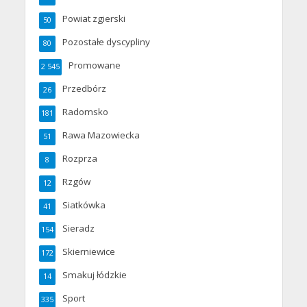
Powiat zgierski
50
Pozostałe dyscypliny
80
Promowane
2 545
Przedbórz
26
Radomsko
181
Rawa Mazowiecka
51
Rozprza
8
Rzgów
12
Siatkówka
41
Sieradz
154
Skierniewice
172
Smakuj łódzkie
14
Sport
335