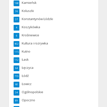
Kamieńsk
168
Koluszki
36
Konstantynów Łódzki
37
Koszykówka
4
Krośniewice
6
Kultura i rozrywka
402
Kutno
115
Łask
112
Łęczyca
64
Łódź
719
Łowicz
60
Ogólnopolskie
34
Opoczno
89