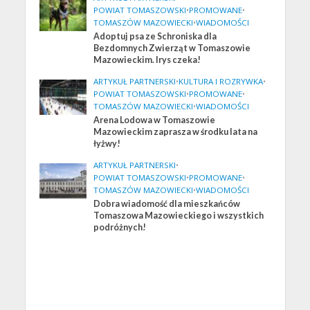
POWIAT TOMASZOWSKI
•
PROMOWANE
•
TOMASZÓW MAZOWIECKI
•
WIADOMOŚCI
Adoptuj psa ze Schroniska dla
Bezdomnych Zwierząt w Tomaszowie
Mazowieckim. Irys czeka!
ARTYKUŁ PARTNERSKI
•
KULTURA I ROZRYWKA
•
POWIAT TOMASZOWSKI
•
PROMOWANE
•
TOMASZÓW MAZOWIECKI
•
WIADOMOŚCI
Arena Lodowa w Tomaszowie
Mazowieckim zaprasza w środku lata na
łyżwy!
ARTYKUŁ PARTNERSKI
•
POWIAT TOMASZOWSKI
•
PROMOWANE
•
TOMASZÓW MAZOWIECKI
•
WIADOMOŚCI
Dobra wiadomość dla mieszkańców
Tomaszowa Mazowieckiego i wszystkich
podróżnych!