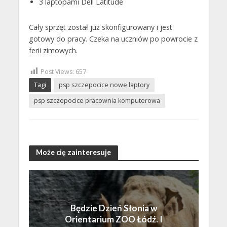
3 laptopami Dell Latitude
Cały sprzęt został już skonfigurowany i jest
gotowy do pracy. Czeka na uczniów po powrocie z
ferii zimowych.
Post Views:
657
Tagi
psp szczepocice nowe laptory
psp szczepocice pracownia komputerowa
Może cię zainteresuje
Będzie Dzień Słonia w
Orientarium ZOO Łódź. I