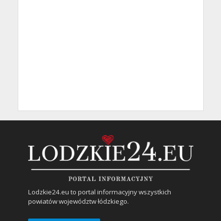
Lodzkie24.eu to portal informacyjny wszystkich
powiatów województw łódzkiego.