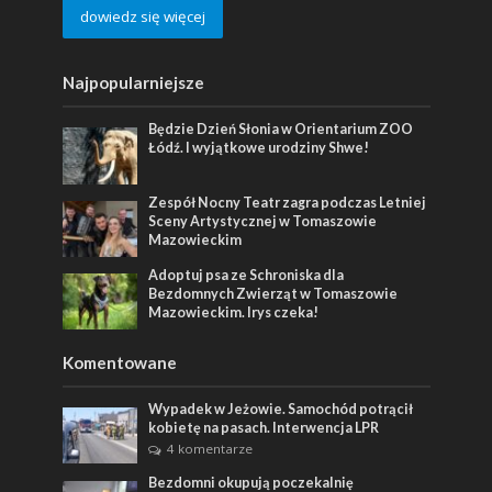
dowiedz się więcej
Najpopularniejsze
Będzie Dzień Słonia w Orientarium ZOO
Łódź. I wyjątkowe urodziny Shwe!
Zespół Nocny Teatr zagra podczas Letniej
Sceny Artystycznej w Tomaszowie
Mazowieckim
Adoptuj psa ze Schroniska dla
Bezdomnych Zwierząt w Tomaszowie
Mazowieckim. Irys czeka!
Komentowane
Wypadek w Jeżowie. Samochód potrącił
kobietę na pasach. Interwencja LPR
4 komentarze
Bezdomni okupują poczekalnię