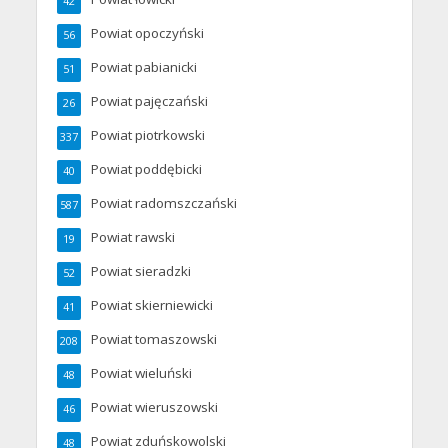
42
Powiat opoczyński
56
Powiat pabianicki
51
Powiat pajęczański
26
Powiat piotrkowski
337
Powiat poddębicki
40
Powiat radomszczański
587
Powiat rawski
19
Powiat sieradzki
52
Powiat skierniewicki
41
Powiat tomaszowski
208
Powiat wieluński
48
Powiat wieruszowski
46
Powiat zduńskowolski
48