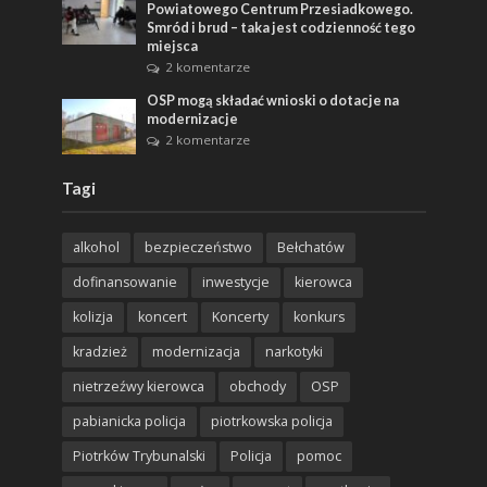
Powiatowego Centrum Przesiadkowego.
Smród i brud – taka jest codzienność tego
miejsca
2 komentarze
OSP mogą składać wnioski o dotacje na
modernizacje
2 komentarze
Tagi
alkohol
bezpieczeństwo
Bełchatów
dofinansowanie
inwestycje
kierowca
kolizja
koncert
Koncerty
konkurs
kradzież
modernizacja
narkotyki
nietrzeźwy kierowca
obchody
OSP
pabianicka policja
piotrkowska policja
Piotrków Trybunalski
Policja
pomoc