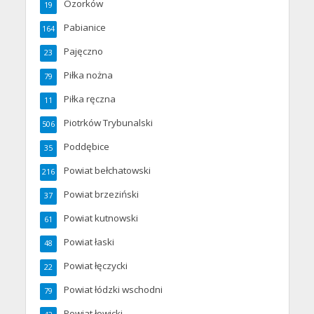
Ozorków
19
Pabianice
164
Pajęczno
23
Piłka nożna
79
Piłka ręczna
11
Piotrków Trybunalski
506
Poddębice
35
Powiat bełchatowski
216
Powiat brzeziński
37
Powiat kutnowski
61
Powiat łaski
48
Powiat łęczycki
22
Powiat łódzki wschodni
79
Powiat łowicki