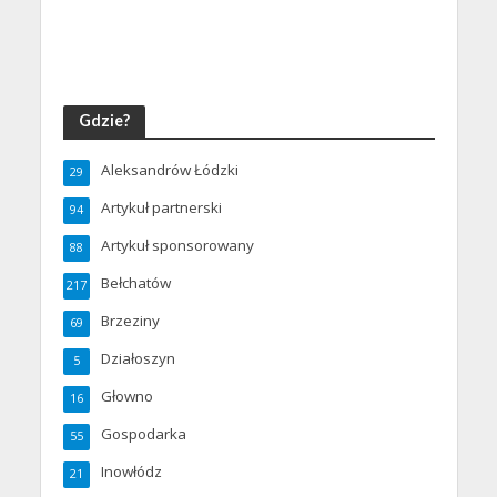
Gdzie?
Aleksandrów Łódzki
29
Artykuł partnerski
94
Artykuł sponsorowany
88
Bełchatów
217
Brzeziny
69
Działoszyn
5
Głowno
16
Gospodarka
55
Inowłódz
21