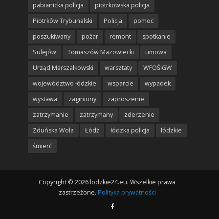
pabianicka policja
piotrkowska policja
Piotrków Trybunalski
Policja
pomoc
poszukiwany
pożar
remont
spotkanie
Sulejów
Tomaszów Mazowiecki
umowa
Urząd Marszałkowski
warsztaty
WFOŚIGW
województwo łódzkie
wsparcie
wypadek
wystawa
zaginiony
zaproszenie
zatrzymanie
zatrzymany
zderzenie
Zduńska Wola
Łódź
łódzka policja
łódzkie
śmierć
Copyright © 2026 lodzkie24.eu. Wszelkie prawa
zastrzeżone.
Polityka prywatności