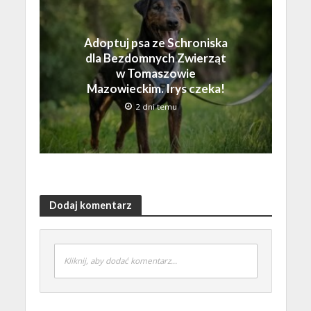
Adoptuj psa ze Schroniska
dla Bezdomnych Zwierząt
w Tomaszowie
Mazowieckim. Irys czeka!
2 dni temu
Dodaj komentarz
Kliknij, aby dodać komentarz...