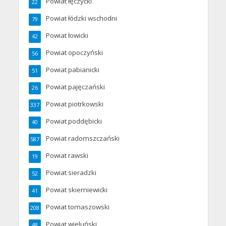
Powiat łęczycki
22
Powiat łódzki wschodni
79
Powiat łowicki
42
Powiat opoczyński
56
Powiat pabianicki
51
Powiat pajęczański
26
Powiat piotrkowski
337
Powiat poddębicki
40
Powiat radomszczański
587
Powiat rawski
19
Powiat sieradzki
52
Powiat skierniewicki
41
Powiat tomaszowski
208
Powiat wieluński
48