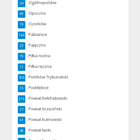
Ogólnopolskie
34
Opoczno
89
Ozorków
19
Pabianice
164
Pajęczno
23
Piłka nożna
79
Piłka ręczna
11
Piotrków Trybunalski
506
Poddębice
35
Powiat bełchatowski
216
Powiat brzeziński
37
Powiat kutnowski
61
Powiat łaski
48