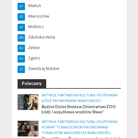
Wieluń
61
Wieruszów
53
Wolbórz
41
Zduńska Wola
280
Zelów
84
Zgierz
85
Zwiedzaj łódzkie
32
Polecamy
ARTYKUŁ PARTNERSKI
•
KULTURA I ROZRYWKA
•
ŁÓDŹ
•
PROMOWANE
•
WIADOMOŚCI
Będzie Dzień Słonia w Orientarium ZOO
Łódź. I wyjątkowe urodziny Shwe!
ARTYKUŁ PARTNERSKI
•
KULTURA I ROZRYWKA
•
POWIAT TOMASZOWSKI
•
PROMOWANE
•
TOMASZÓW MAZOWIECKI
•
WIADOMOŚCI