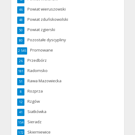
Powiat wieruszowski
46
Powiat zduńskowolski
48
Powiat zgierski
50
Pozostałe dyscypliny
80
Promowane
2 545
Przedbórz
26
Radomsko
181
Rawa Mazowiecka
51
Rozprza
8
Rzgów
12
Siatkówka
41
Sieradz
154
Skierniewice
172