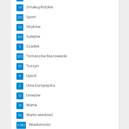
Smakuj łódzkie
14
Sport
335
Stryków
16
Sulejów
183
Szadek
5
Tomaszów Mazowiecki
525
Tuszyn
35
Ujazd
9
Unia Europejska
2
Uniejów
13
Warta
15
Warto wiedzieć
36
Wiadomości
4 382