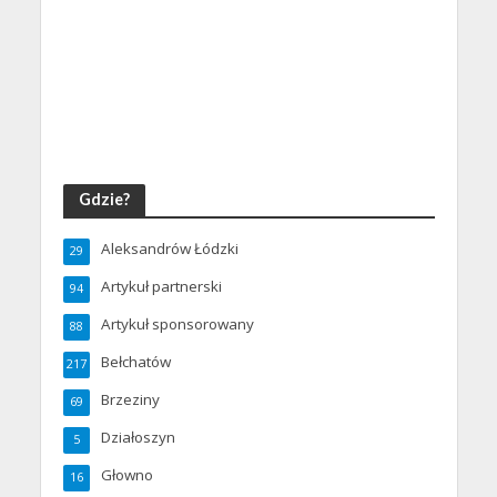
Gdzie?
Aleksandrów Łódzki
29
Artykuł partnerski
94
Artykuł sponsorowany
88
Bełchatów
217
Brzeziny
69
Działoszyn
5
Głowno
16