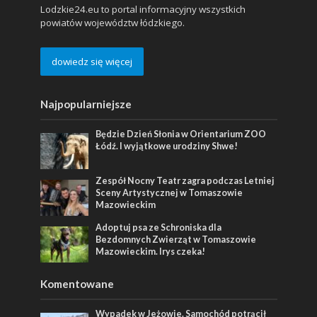
Lodzkie24.eu to portal informacyjny wszystkich
powiatów województw łódzkiego.
dowiedz się więcej
Najpopularniejsze
Będzie Dzień Słonia w Orientarium ZOO
Łódź. I wyjątkowe urodziny Shwe!
Zespół Nocny Teatr zagra podczas Letniej
Sceny Artystycznej w Tomaszowie
Mazowieckim
Adoptuj psa ze Schroniska dla
Bezdomnych Zwierząt w Tomaszowie
Mazowieckim. Irys czeka!
Komentowane
Wypadek w Jeżowie. Samochód potrącił