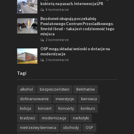
kobietę na pasach. Interwencja LPR
4 komentarze
Bezdomni okupują poczekalnię
Powiatowego Centrum Przesiadkowego.
Smród i brud – taka jest codzienność tego
miejsca
2 komentarze
OSP mogą składać wnioski o dotacje na
modernizacje
2 komentarze
Tagi
alkohol
bezpieczeństwo
Bełchatów
dofinansowanie
inwestycje
kierowca
kolizja
koncert
Koncerty
konkurs
kradzież
modernizacja
narkotyki
nietrzeźwy kierowca
obchody
OSP