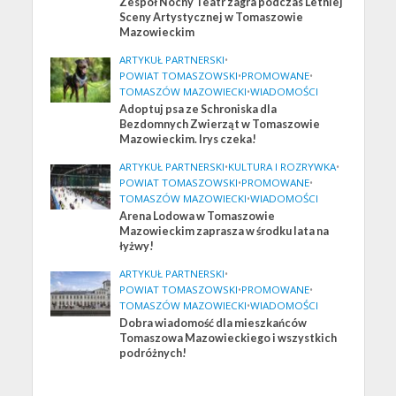
Zespół Nocny Teatr zagra podczas Letniej
Sceny Artystycznej w Tomaszowie
Mazowieckim
ARTYKUŁ PARTNERSKI
•
POWIAT TOMASZOWSKI
•
PROMOWANE
•
TOMASZÓW MAZOWIECKI
•
WIADOMOŚCI
Adoptuj psa ze Schroniska dla
Bezdomnych Zwierząt w Tomaszowie
Mazowieckim. Irys czeka!
ARTYKUŁ PARTNERSKI
•
KULTURA I ROZRYWKA
•
POWIAT TOMASZOWSKI
•
PROMOWANE
•
TOMASZÓW MAZOWIECKI
•
WIADOMOŚCI
Arena Lodowa w Tomaszowie
Mazowieckim zaprasza w środku lata na
łyżwy!
ARTYKUŁ PARTNERSKI
•
POWIAT TOMASZOWSKI
•
PROMOWANE
•
TOMASZÓW MAZOWIECKI
•
WIADOMOŚCI
Dobra wiadomość dla mieszkańców
Tomaszowa Mazowieckiego i wszystkich
podróżnych!