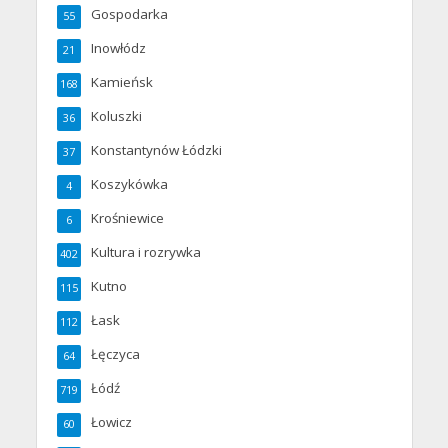
Gospodarka
55
Inowłódz
21
Kamieńsk
168
Koluszki
36
Konstantynów Łódzki
37
Koszykówka
4
Krośniewice
6
Kultura i rozrywka
402
Kutno
115
Łask
112
Łęczyca
64
Łódź
719
Łowicz
60